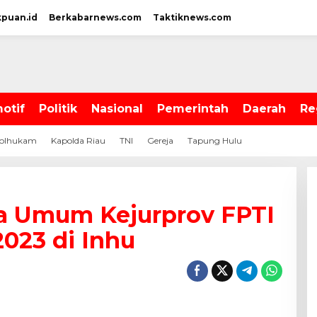
kpuan.id
Berkabarnews.com
Taktiknews.com
otif
Politik
Nasional
Pemerintah
Daerah
Re
olhukam
Kapolda Riau
TNI
Gereja
Tapung Hulu
a Umum Kejurprov FPTI
2023 di Inhu