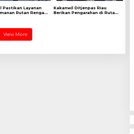
l Pastikan Layanan
Kakanwil Ditjenpas Riau
manan Rutan Rengat
Berikan Pengarahan di Rutan
n Optimal
Kelas IIB Rengat, Tekankan
Integritas dan Penguatan
Tugas Pemasyarakatan
View More