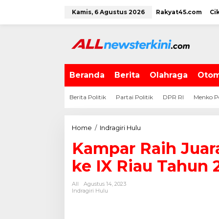
L
Kamis, 6 Agustus 2026
Rakyat45.com
Ci
e
w
a
t
i
k
e
Beranda
Berita
Olahraga
Otom
k
o
Berita Politik
Partai Politik
DPR RI
Menko P
n
t
e
Home
/
Indragiri Hulu
K
n
a
Kampar Raih Juar
m
p
ke IX Riau Tahun 
a
r
All
Agustus 14, 2023
R
Indragiri Hulu
a
i
h