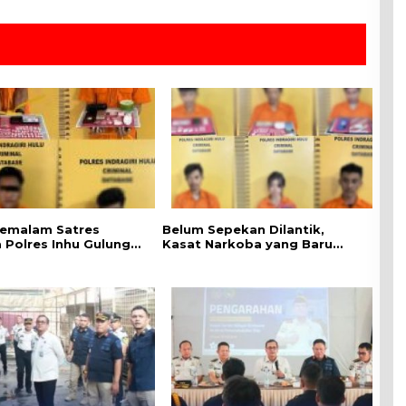
emalam Satres
Belum Sepekan Dilantik,
 Polres Inhu Gulung
Kasat Narkoba yang Baru
ersangka, Mulai Dari
Langsung Tancap Gas, Anak
PNS Hingga Oknum
Ratu Narkoba Inhu Dkk
Diciduk