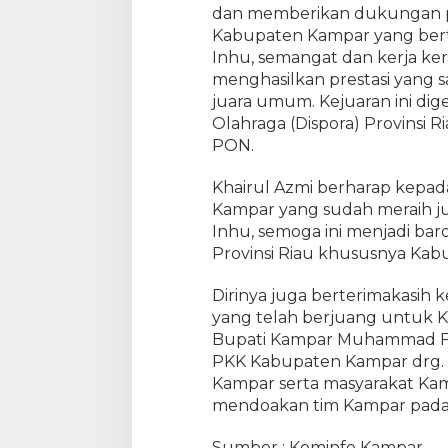
k
dan memberikan dukungan pe
e
Kabupaten Kampar yang bert
I
Inhu, semangat dan kerja kera
X
menghasilkan prestasi yang
R
juara umum. Kejuaran ini di
i
Olahraga (Dispora) Provinsi 
a
PON.
u
T
a
Khairul Azmi berharap kepa
h
Kampar yang sudah meraih j
u
Inhu, semoga ini menjadi bar
n
Provinsi Riau khususnya Kabu
2
0
Dirinya juga berterimakasih
2
yang telah berjuang untuk 
3
Bupati Kampar Muhammad Fi
d
PKK Kabupaten Kampar drg. Yu
i
Kampar serta masyarakat Ka
I
mendoakan tim Kampar pada K
n
h
u
Sumber : Kominfo Kampar