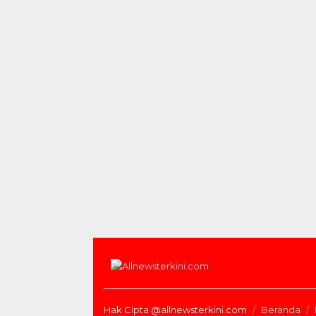
Hak Cipta @allnewsterkini.com
Beranda