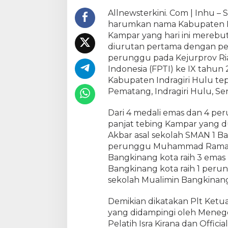
J
Allnewsterkini. Com | Inhu
u
harumkan nama Kabupaten Kam
a
Kampar yang hari ini merebu
r
diurutan pertama dengan pe
a
perunggu pada Kejurprov Ria
U
m
Indonesia (FPTI) ke IX tahun
u
Kabupaten Indragiri Hulu tep
m
Pematang, Indragiri Hulu, Sen
K
e
Dari 4 medali emas dan 4 per
j
panjat tebing Kampar yang 
u
Akbar asal sekolah SMAN 1 Ba
r
perunggu Muhammad Ramadh
p
Bangkinang kota raih 3 emas 
r
Bangkinang kota raih 1 perun
o
sekolah Mualimin Bangkinang
v
F
P
Demikian dikatakan Plt Ket
T
yang didampingi oleh Meneger
I
Pelatih Isra Kirana dan Offic