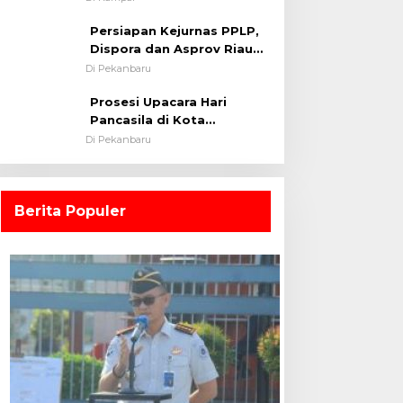
0313/KPR Tahun 2024) ?
Persiapan Kejurnas PPLP,
Dispora dan Asprov Riau
Tinjau Kelayakan Rumput
Di Pekanbaru
Lapangan Sepakbola
Prosesi Upacara Hari
Pancasila di Kota
Pekanbaru Tetap Khidmat
Di Pekanbaru
Walau Dalam Ruangan
Berita Populer