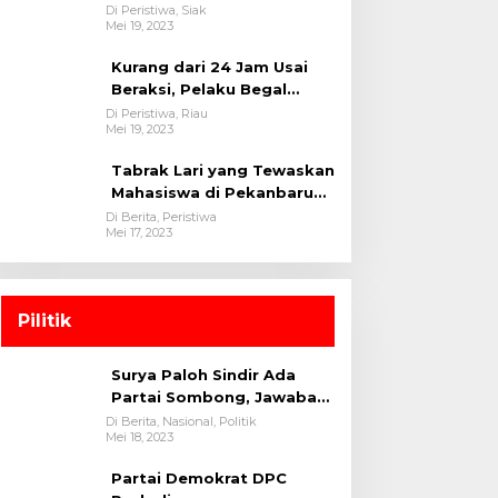
oleh tim Opsnal Polsek
Di Peristiwa, Siak
Mei 19, 2023
Tualang-Polres Siak-Polda
Riau
Kurang dari 24 Jam Usai
Beraksi, Pelaku Begal
Berhasil Di Bekuk
Di Peristiwa, Riau
Mei 19, 2023
Satreskrim Polres
Kuansing
Tabrak Lari yang Tewaskan
Mahasiswa di Pekanbaru
Ditangkap Polisi
Di Berita, Peristiwa
Mei 17, 2023
Pilitik
Surya Paloh Sindir Ada
Partai Sombong, Jawaban
Megawati
Di Berita, Nasional, Politik
Mei 18, 2023
Partai Demokrat DPC