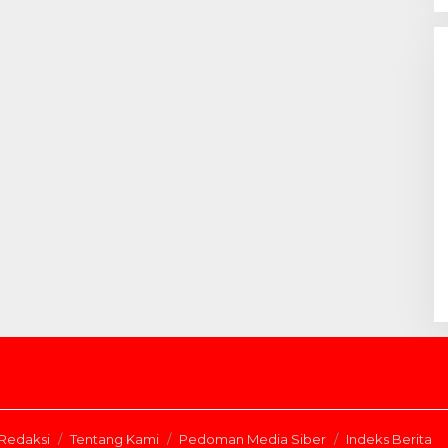
Redaksi
Tentang Kami
Pedoman Media Siber
Indeks Berita