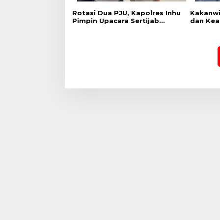
Rotasi Dua PJU, Kapolres Inhu
Kakanwi
Pimpin Upacara Sertijab
dan Kea
Kabag Ops dan Kasat Res
Berjala
Narkoba