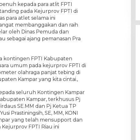
nuh kepada para atlit FPTI
anding pada Kejurprov FPTI di
s para atlet selama ini
 sangat membanggakan dan raih
gelar oleh Dinas Pemuda dan
Riau sebagai ajang pemanasan Pra
da kontingen FPTI Kabupaten
uara umum pada kejurprov FPTI di
ometer olahraga panjat tebing di
paten Kampar yang kita cintai.,
 kepada seluruh Kontingen Kampar
Kabupaten Kampar, terkhusus Pj
rdaus SE.MM dan Pj Ketua TP
si Prastiningsih, SE, MM, KONI
mpar yang telah mensupport dan
ejurprov FPTI Riau ini