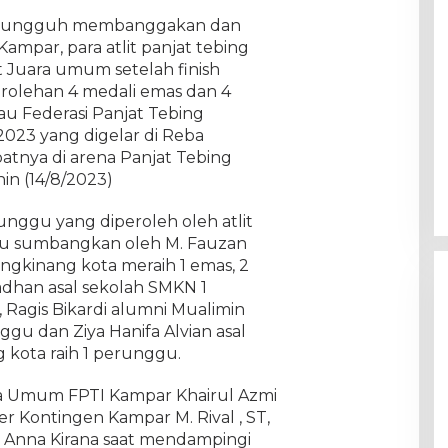
 – Sungguh membanggakan dan
par, para atlit panjat tebing
t Juara umum setelah finish
rolehan 4 medali emas dan 4
u Federasi Panjat Tebing
 2023 yang digelar di Reba
atnya di arena Panjat Tebing
in (14/8/2023)
unggu yang diperoleh oleh atlit
du sumbangkan oleh M. Fauzan
ngkinang kota meraih 1 emas, 2
an asal sekolah SMKN 1
, Ragis Bikardi alumni Mualimin
ggu dan Ziya Hanifa Alvian asal
 kota raih 1 perunggu.
ua Umum FPTI Kampar Khairul Azmi
 Kontingen Kampar M. Rival , ST,
ial Anna Kirana saat mendampingi