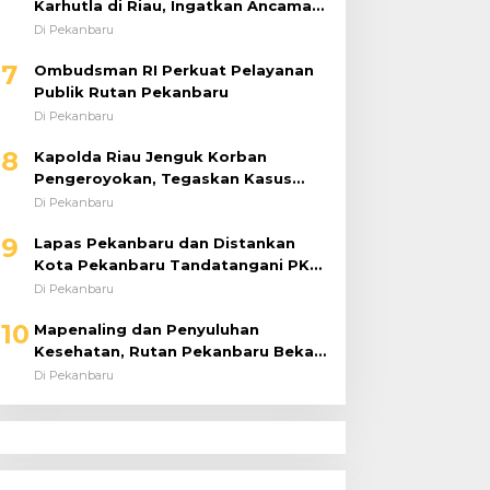
Karhutla di Riau, Ingatkan Ancaman
El Niño dan Prioritaskan
Di Pekanbaru
Pencegahan
7
Ombudsman RI Perkuat Pelayanan
Publik Rutan Pekanbaru
Di Pekanbaru
8
Kapolda Riau Jenguk Korban
Pengeroyokan, Tegaskan Kasus
Diusut Tuntas Tanpa Pandang Bulu
Di Pekanbaru
9
Lapas Pekanbaru dan Distankan
Kota Pekanbaru Tandatangani PKS,
Warga Binaan Dibekali Keterampilan
Di Pekanbaru
Peternakan Ayam Petelur
10
Mapenaling dan Penyuluhan
Kesehatan, Rutan Pekanbaru Bekali
37 Tahanan Baru dengan Edukasi
Di Pekanbaru
TBC, HIV, dan Bahaya Narkoba