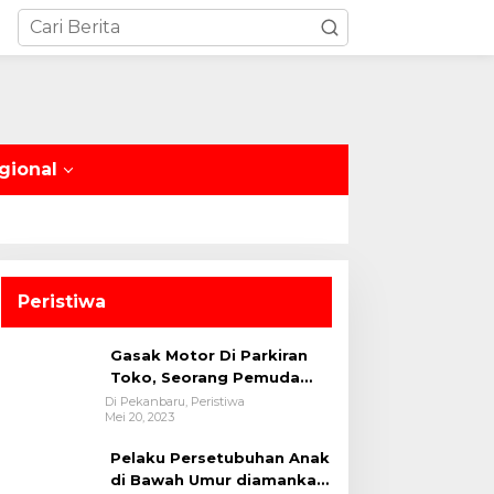
gional
Peristiwa
Gasak Motor Di Parkiran
Toko, Seorang Pemuda
Diamankan Polsek Bukit
Di Pekanbaru, Peristiwa
Mei 20, 2023
Raya
Pelaku Persetubuhan Anak
di Bawah Umur diamankan