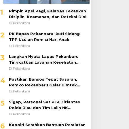
1
Pimpin Apel Pagi, Kalapas Tekankan
Disiplin, Keamanan, dan Deteksi Dini
Di Pekanbaru
2
PK Bapas Pekanbaru Ikuti Sidang
TPP Usulan Remisi Hari Anak
Di Pekanbaru
3
Langkah Nyata Lapas Pekanbaru
Tingkatkan Layanan Kesehatan
Melalui Program Prolanis
Di Pekanbaru
4
Pastikan Bansos Tepat Sasaran,
Pemko Pekanbaru Gelar Bimtek
DTSEN Bagi Operator Puskessos
Di Pekanbaru
5
Sigap, Personel Sat PJR Ditlantas
Polda Riau dan Tim Lalin HK
Berjibaku Selamatkan Korban
Di Pekanbaru
Kecelakaan di Tol Pekanbaru–Dumai
6
Kapolri Serahkan Bantuan Peralatan