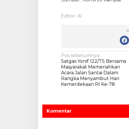
Editor: Al
I
N
Pos sebelumnya
Satgas Yonif 122/TS Bersama
a
Masyarakat Memeriahkan
v
Acara Jalan Santai Dalam
Rangka Menyambut Hari
i
Kemerdekaan RI Ke-78
g
a
s
Komentar
i
p