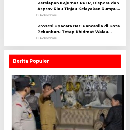
Persiapan Kejurnas PPLP, Dispora dan
Asprov Riau Tinjau Kelayakan Rumput
Lapangan Sepakbola
Di Pekanbaru
Prosesi Upacara Hari Pancasila di Kota
Pekanbaru Tetap Khidmat Walau
Dalam Ruangan
Di Pekanbaru
Berita Populer