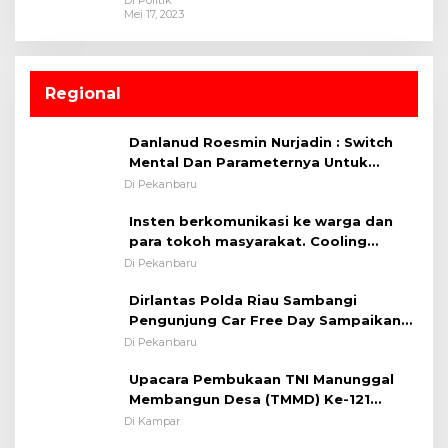
Di Politik
Mei 17, 2023
Regional
Danlanud Roesmin Nurjadin : Switch
Mental Dan Parameternya Untuk
Melaksanakan ✈
Di Pekanbaru
Insten berkomunikasi ke warga dan
para tokoh masyarakat. Cooling
System OMP LK ²024 Polsek Rumbai,
Di Pekanbaru
Kapolsek Iptu SAID ; Tekankan
Dirlantas Polda Riau Sambangi
Pentingnya Memelihara dan Menjaga
Pengunjung Car Free Day Sampaikan
Situasi Kondusif
Pesan Edukasi Kamtibmas &
Di Pekanbaru
Kamseltibcarlantas
Upacara Pembukaan TNI Manunggal
Membangun Desa (TMMD) Ke-121
Kodim 0313/KPR Tahun 2024) ?
Di Kampar