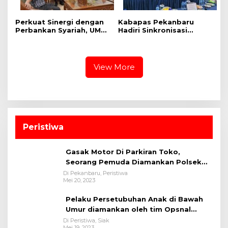
Perkuat Sinergi dengan
Kabapas Pekanbaru
Perbankan Syariah, UMRI
Hadiri Sinkronisasi
dan Bank Syariah
Penguatan Peran PK dan
Nasional Jajaki Kerja
Penyuluh Hukum Dukung
Sama Pembiayaan untuk
Keadilan Restoratif
Pegawai
View More
Peristiwa
Gasak Motor Di Parkiran Toko,
Seorang Pemuda Diamankan Polsek
Bukit Raya
Di Pekanbaru, Peristiwa
Mei 20, 2023
Pelaku Persetubuhan Anak di Bawah
Umur diamankan oleh tim Opsnal
Polsek Tualang-Polres Siak-Polda Riau
Di Peristiwa, Siak
Mei 19, 2023