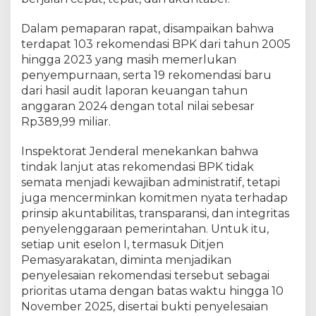
t
a
Dalam pemaparan rapat, disampaikan bahwa
s
k
terdapat 103 rekomendasi BPK dari tahun 2005
a
hingga 2023 yang masih memerlukan
n
penyempurnaan, serta 19 rekomendasi baru
R
dari hasil audit laporan keuangan tahun
e
anggaran 2024 dengan total nilai sebesar
k
Rp389,99 miliar.
o
m
Inspektorat Jenderal menekankan bahwa
e
tindak lanjut atas rekomendasi BPK tidak
n
semata menjadi kewajiban administratif, tetapi
d
juga mencerminkan komitmen nyata terhadap
a
s
prinsip akuntabilitas, transparansi, dan integritas
i
penyelenggaraan pemerintahan. Untuk itu,
B
setiap unit eselon I, termasuk Ditjen
P
Pemasyarakatan, diminta menjadikan
K
penyelesaian rekomendasi tersebut sebagai
B
prioritas utama dengan batas waktu hingga 10
e
November 2025, disertai bukti penyelesaian
r