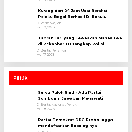
Kurang dari 24 Jam Usai Beraksi,
Pelaku Begal Berhasil Di Bekuk
Satreskrim Polres Kuansing
Di Peristiwa, Riau
Mei 19, 2023
Tabrak Lari yang Tewaskan Mahasiswa
di Pekanbaru Ditangkap Polisi
Di Berita, Peristiwa
Mei 17, 2023
Pilitik
Surya Paloh Sindir Ada Partai
Sombong, Jawaban Megawati
Di Berita, Nasional, Politik
Mei 18, 2023
Partai Demokrat DPC Probolinggo
mendaftarkan Bacaleg nya