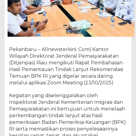
i
a
u
T
e
g
a
s
Pekanbaru – Allnewsterkini. Com| Kantor
k
Wilayah Direktorat Jenderal Pemasyarakatan
a
(Ditjenpas) Riau mengikuti Rapat Pembahasan
n
Hasil Pemantauan Tindak Lanjut Rekomendasi
K
o
Temuan BPK RI yang digelar secara daring
m
melalui aplikasi Zoom Meeting.(23/10/2025)
i
t
Kegiatan yang diselenggarakan oleh
m
Inspektorat Jenderal Kementerian Imigrasi dan
e
Pemasyarakatan ini bertujuan untuk menelaah
n
perkembangan tindak lanjut atas hasil
T
pemeriksaan Badan Pemeriksa Keuangan (BPK)
u
RI serta memastikan proses penyelesaiannya
n
berjalan cepat, tepat, dan akuntabel.