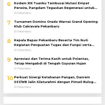
6
Kodam XIX Tuanku Tambusai Mutasi Empat
Perwira, Pangdam Tegaskan Regenerasi untuk
Perkuat Kinerja Satuan
Di Pekanbaru
7
Turnamen Domino Orado Warnai Grand Opening
Klub Cakravala Pekanbaru
Di Pekanbaru
8
Kepala Bapas Pekanbaru Beserta Tim Ikuti
Kegiatan Penguatan Tugas dan Fungsi serta
Paparan Penempatan WBP ke Lapas Terbuka
Di Pekanbaru
9
Apresiasi dan Terima Kasih untuk Polantas,
Tetap Mengabdi di Tengah Guyuran Hujan
Di Pekanbaru
10
Perkuat Sinergi Ketahanan Pangan, Danrem
031/WB Jalin Silaturahmi dengan Pimwil Bulog
Riau dan Kepri
Di Pekanbaru