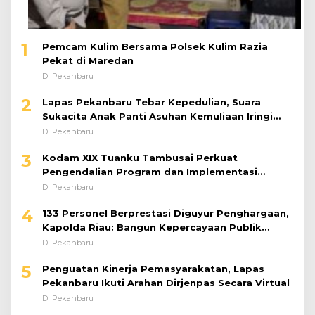
1
Pemcam Kulim Bersama Polsek Kulim Razia
Pekat di Maredan
Di Pekanbaru
2
Lapas Pekanbaru Tebar Kepedulian, Suara
Sukacita Anak Panti Asuhan Kemuliaan Iringi
Bantuan Sosial
Di Pekanbaru
3
Kodam XIX Tuanku Tambusai Perkuat
Pengendalian Program dan Implementasi
Doktrin TNI AD
Di Pekanbaru
4
133 Personel Berprestasi Diguyur Penghargaan,
Kapolda Riau: Bangun Kepercayaan Publik
dengan Karya Nyata
Di Pekanbaru
5
Penguatan Kinerja Pemasyarakatan, Lapas
Pekanbaru Ikuti Arahan Dirjenpas Secara Virtual
Di Pekanbaru