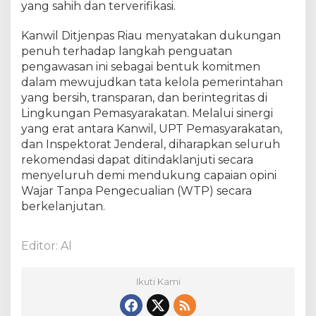
yang sahih dan terverifikasi.
s
a
Kanwil Ditjenpas Riau menyatakan dukungan
m
penuh terhadap langkah penguatan
a
I
pengawasan ini sebagai bentuk komitmen
n
dalam mewujudkan tata kelola pemerintahan
s
yang bersih, transparan, dan berintegritas di
p
Lingkungan Pemasyarakatan. Melalui sinergi
e
yang erat antara Kanwil, UPT Pemasyarakatan,
k
dan Inspektorat Jenderal, diharapkan seluruh
t
rekomendasi dapat ditindaklanjuti secara
o
menyeluruh demi mendukung capaian opini
r
Wajar Tanpa Pengecualian (WTP) secara
a
berkelanjutan.
t
J
e
Editor: Al
n
d
e
Ikuti Kami
r
a