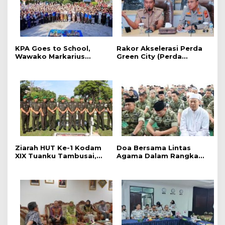
‎KPA Goes to School,
Rakor Akselerasi Perda
‎Wawako Markarius
Green City (Perda
Anwar Edukasi
Lingkungan) Kota
Pencegahan HIV/AIDS di
Pekanbaru Bersama
Kalangan Pelajar
Dinas Lingkungan Hidup
Kota Pekanbaru dan Tim
Pakar
Ziarah HUT Ke-1 Kodam
Doa Bersama Lintas
XIX Tuanku Tambusai,
Agama Dalam Rangka
Penghormatan kepada
HUT Ke-1 Kodam XIX
Pahlawan Berlangsung
Tuanku Tambusai
Khidmat