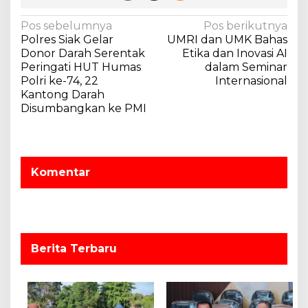
l
N
Pos sebelumnya
Pos berikutnya
Polres Siak Gelar
UMRI dan UMK Bahas
a
Donor Darah Serentak
Etika dan Inovasi AI
v
Peringati HUT Humas
dalam Seminar
Polri ke-74, 22
Internasional
i
Kantong Darah
g
Disumbangkan ke PMI
a
s
i
Komentar
p
o
s
Berita Terbaru