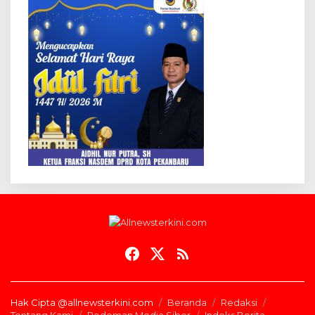
Hak Cipta @allnewsterkini.com
Beranda
Redaksi
Tentang Kami
Pedoman Media Siber
Indeks Berita