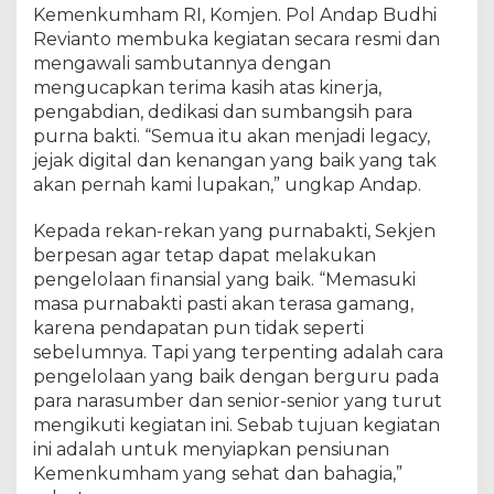
Kemenkumham RI, Komjen. Pol Andap Budhi
n
H
Revianto membuka kegiatan secara resmi dan
u
mengawali sambutannya dengan
k
mengucapkan terima kasih atas kinerja,
u
pengabdian, dedikasi dan sumbangsih para
m
purna bakti. “Semua itu akan menjadi legacy,
d
jejak digital dan kenangan yang baik yang tak
a
akan pernah kami lupakan,” ungkap Andap.
n
H
Kepada rekan-rekan yang purnabakti, Sekjen
A
berpesan agar tetap dapat melakukan
M
pengelolaan finansial yang baik. “Memasuki
R
I
masa purnabakti pasti akan terasa gamang,
T
karena pendapatan pun tidak seperti
a
sebelumnya. Tapi yang terpenting adalah cara
h
pengelolaan yang baik dengan berguru pada
u
para narasumber dan senior-senior yang turut
n
mengikuti kegiatan ini. Sebab tujuan kegiatan
2
ini adalah untuk menyiapkan pensiunan
0
Kemenkumham yang sehat dan bahagia,”
2