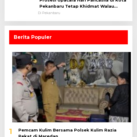
Pekanbaru Tetap Khidmat Walau
Dalam Ruangan
Di Pekanbaru
Berita Populer
1
Pemcam Kulim Bersama Polsek Kulim Razia
Pekat di Maredan