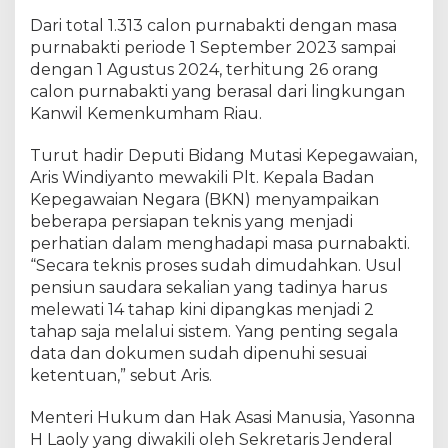
l
o
Dari total 1.313 calon purnabakti dengan masa
n
purnabakti periode 1 September 2023 sampai
P
dengan 1 Agustus 2024, terhitung 26 orang
u
calon purnabakti yang berasal dari lingkungan
r
Kanwil Kemenkumham Riau.
n
a
Turut hadir Deputi Bidang Mutasi Kepegawaian,
b
Aris Windiyanto mewakili Plt. Kepala Badan
a
Kepegawaian Negara (BKN) menyampaikan
k
beberapa persiapan teknis yang menjadi
t
i
perhatian dalam menghadapi masa purnabakti.
K
“Secara teknis proses sudah dimudahkan. Usul
e
pensiun saudara sekalian yang tadinya harus
m
melewati 14 tahap kini dipangkas menjadi 2
e
tahap saja melalui sistem. Yang penting segala
n
data dan dokumen sudah dipenuhi sesuai
t
ketentuan,” sebut Aris.
e
r
Menteri Hukum dan Hak Asasi Manusia, Yasonna
i
H Laoly yang diwakili oleh Sekretaris Jenderal
a