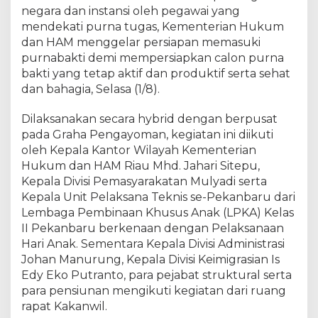
m
negara dan instansi oleh pegawai yang
R
mendekati purna tugas, Kementerian Hukum
i
dan HAM menggelar persiapan memasuki
a
purnabakti demi mempersiapkan calon purna
u
bakti yang tetap aktif dan produktif serta sehat
I
dan bahagia, Selasa (1/8).
k
u
Dilaksanakan secara hybrid dengan berpusat
t
pada Graha Pengayoman, kegiatan ini diikuti
i
P
oleh Kepala Kantor Wilayah Kementerian
e
Hukum dan HAM Riau Mhd. Jahari Sitepu,
m
Kepala Divisi Pemasyarakatan Mulyadi serta
b
Kepala Unit Pelaksana Teknis se-Pekanbaru dari
e
Lembaga Pembinaan Khusus Anak (LPKA) Kelas
k
II Pekanbaru berkenaan dengan Pelaksanaan
a
Hari Anak. Sementara Kepala Divisi Administrasi
l
Johan Manurung, Kepala Divisi Keimigrasian Is
a
Edy Eko Putranto, para pejabat struktural serta
n
para pensiunan mengikuti kegiatan dari ruang
C
a
rapat Kakanwil.