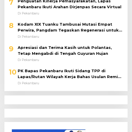
7
Penguatan Kinerja Pemasyarakatan, Lapas
Pekanbaru Ikuti Arahan Dirjenpas Secara Virtual
Di Pekanbaru
8
Kodam XIX Tuanku Tambusai Mutasi Empat
Perwira, Pangdam Tegaskan Regenerasi untuk
Perkuat Kinerja Satuan
Di Pekanbaru
9
Apresiasi dan Terima Kasih untuk Polantas,
Tetap Mengabdi di Tengah Guyuran Hujan
Di Pekanbaru
10
PK Bapas Pekanbaru Ikuti Sidang TPP di
Lapas/Rutan Wilayah Kerja Bahas Usulan Remisi
Umum Jelang Hari Kemerdekaan
Di Pekanbaru