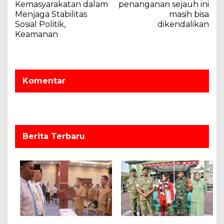
a
Kemasyarakatan dalam
penanganan sejauh ini
Menjaga Stabilitas
masih bisa
s
Sosial Politik,
dikendalikan
i
Keamanan
p
o
s
Komentar
Berita Terbaru