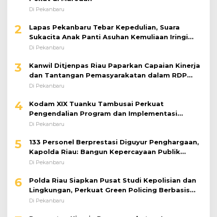
Di Pekanbaru
2
Lapas Pekanbaru Tebar Kepedulian, Suara
Sukacita Anak Panti Asuhan Kemuliaan Iringi
Bantuan Sosial
Di Pekanbaru
3
Kanwil Ditjenpas Riau Paparkan Capaian Kinerja
dan Tantangan Pemasyarakatan dalam RDP
Bersama Komisi XIII DPR RI
Di Pekanbaru
4
Kodam XIX Tuanku Tambusai Perkuat
Pengendalian Program dan Implementasi
Doktrin TNI AD
Di Pekanbaru
5
133 Personel Berprestasi Diguyur Penghargaan,
Kapolda Riau: Bangun Kepercayaan Publik
dengan Karya Nyata
Di Pekanbaru
6
Polda Riau Siapkan Pusat Studi Kepolisian dan
Lingkungan, Perkuat Green Policing Berbasis
Riset
Di Pekanbaru