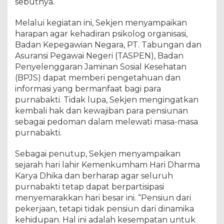
sebutnya.
3
,
Melalui kegiatan ini, Sekjen menyampaikan
P
e
harapan agar kehadiran psikolog organisasi,
n
Badan Kepegawian Negara, PT. Tabungan dan
s
Asuransi Pegawai Negeri (TASPEN), Badan
i
Penyelenggaran Jaminan Sosial Kesehatan
u
(BPJS) dapat memberi pengetahuan dan
n
informasi yang bermanfaat bagi para
S
purnabakti. Tidak lupa, Sekjen mengingatkan
e
kembali hak dan kewajiban para pensiunan
h
sebagai pedoman dalam melewati masa-masa
a
purnabakti.
t
d
a
Sebagai penutup, Sekjen menyampaikan
n
sejarah hari lahir Kemenkumham Hari Dharma
B
Karya Dhika dan berharap agar seluruh
a
purnabakti tetap dapat berpartisipasi
h
menyemarakkan hari besar ini. “Pensiun dari
a
pekerjaan, tetapi tidak pensiun dari dinamika
g
kehidupan. Hal ini adalah kesempatan untuk
i