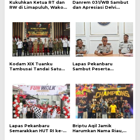
Kukuhkan Ketua RT dan
Danrem 031/WB Sambut
RW di Limapuluh, Wako:
dan Apresiasi Delvi
Turun ke Tengah
Nurfadillah, Anak Prajurit
Masyarakat dan Bantu
Berprestasi di Kancah
Warga
Internasional MMA
Kodam XIX Tuanku
Lapas Pekanbaru
Tambusai Tandai Satu
Sambut Peserta
Tahun Pengabdian
Pemagangan Nasional
Bersama Rakyat
2026, Kalapas:
Momentum Belajar dan
Bentuk Karakter
Lapas Pekanbaru
Briptu Aqil Jamik
Semarakkan HUT RI ke-
Harumkan Nama Riau,
81 dengan Fun Walk,
Raih Medali Perak di