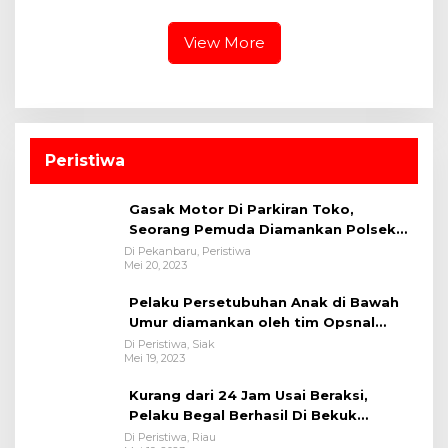
Baksos, dan Lomba
Kejurnas Muaythai
Tradisional
View More
Peristiwa
Gasak Motor Di Parkiran Toko,
Seorang Pemuda Diamankan Polsek
Bukit Raya
Di Pekanbaru, Peristiwa
Mei 20, 2023
Pelaku Persetubuhan Anak di Bawah
Umur diamankan oleh tim Opsnal
Polsek Tualang-Polres Siak-Polda Riau
Di Peristiwa, Siak
Mei 19, 2023
Kurang dari 24 Jam Usai Beraksi,
Pelaku Begal Berhasil Di Bekuk
Satreskrim Polres Kuansing
Di Peristiwa, Riau