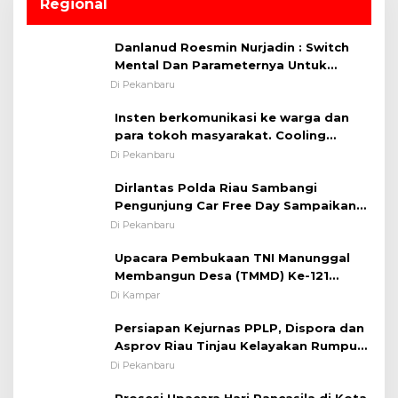
Regional
Danlanud Roesmin Nurjadin : Switch
Mental Dan Parameternya Untuk
Melaksanakan ✈
Di Pekanbaru
Insten berkomunikasi ke warga dan
para tokoh masyarakat. Cooling
System OMP LK ²024 Polsek Rumbai,
Di Pekanbaru
Kapolsek Iptu SAID ; Tekankan
Dirlantas Polda Riau Sambangi
Pentingnya Memelihara dan Menjaga
Pengunjung Car Free Day Sampaikan
Situasi Kondusif
Pesan Edukasi Kamtibmas &
Di Pekanbaru
Kamseltibcarlantas
Upacara Pembukaan TNI Manunggal
Membangun Desa (TMMD) Ke-121
Kodim 0313/KPR Tahun 2024) ?
Di Kampar
Persiapan Kejurnas PPLP, Dispora dan
Asprov Riau Tinjau Kelayakan Rumput
Lapangan Sepakbola
Di Pekanbaru
Prosesi Upacara Hari Pancasila di Kota