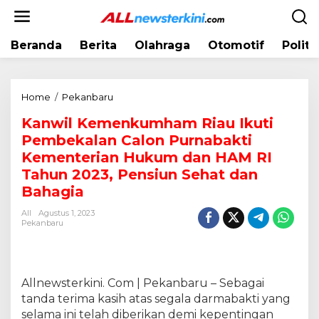
L
e
w
Beranda
Berita
Olahraga
Otomotif
Politi
a
t
i
k
Home
/
Pekanbaru
K
e
a
k
Kanwil Kemenkumham Riau Ikuti
n
o
Pembekalan Calon Purnabakti
w
n
i
Kementerian Hukum dan HAM RI
t
l
Tahun 2023, Pensiun Sehat dan
e
K
Bahagia
n
e
m
All
Agustus 1, 2023
Pekanbaru
e
n
k
u
Allnewsterkini. Com | Pekanbaru – Sebagai
m
h
tanda terima kasih atas segala darmabakti yang
a
selama ini telah diberikan demi kepentingan