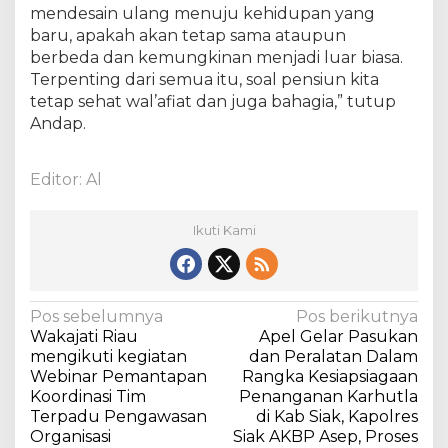
mendesain ulang menuju kehidupan yang
a
baru, apakah akan tetap sama ataupun
berbeda dan kemungkinan menjadi luar biasa.
Terpenting dari semua itu, soal pensiun kita
tetap sehat wal’afiat dan juga bahagia,” tutup
Andap.
Editor: Al
Ikuti Kami
N
Pos sebelumnya
Pos berikutnya
Wakajati Riau
Apel Gelar Pasukan
a
mengikuti kegiatan
dan Peralatan Dalam
v
Webinar Pemantapan
Rangka Kesiapsiagaan
Koordinasi Tim
Penanganan Karhutla
i
Terpadu Pengawasan
di Kab Siak, Kapolres
g
Organisasi
Siak AKBP Asep, Proses