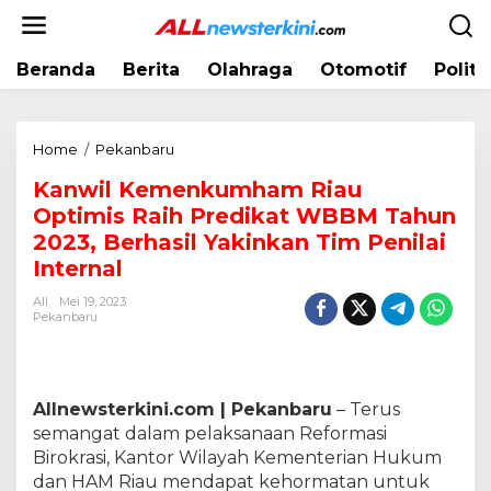
L
e
w
Beranda
Berita
Olahraga
Otomotif
Politi
a
t
i
k
Home
/
Pekanbaru
K
e
a
k
Kanwil Kemenkumham Riau
n
o
Optimis Raih Predikat WBBM Tahun
w
n
i
2023, Berhasil Yakinkan Tim Penilai
t
l
Internal
e
K
n
All
Mei 19, 2023
e
Pekanbaru
m
e
n
k
Allnewsterkini.com | Pekanbaru
– Terus
u
semangat dalam pelaksanaan Reformasi
m
Birokrasi, Kantor Wilayah Kementerian Hukum
h
a
dan HAM Riau mendapat kehormatan untuk