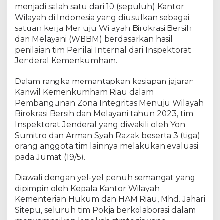
m
menjadi salah satu dari 10 (sepuluh) Kantor
R
Wilayah di Indonesia yang diusulkan sebagai
i
satuan kerja Menuju Wilayah Birokrasi Bersih
a
dan Melayani (WBBM) berdasarkan hasil
u
penilaian tim Penilai Internal dari Inspektorat
O
Jenderal Kemenkumham.
p
t
Dalam rangka memantapkan kesiapan jajaran
i
Kanwil Kemenkumham Riau dalam
m
Pembangunan Zona Integritas Menuju Wilayah
i
s
Birokrasi Bersih dan Melayani tahun 2023, tim
R
Inspektorat Jenderal yang diwakili oleh Yon
a
Sumitro dan Arman Syah Razak beserta 3 (tiga)
i
orang anggota tim lainnya melakukan evaluasi
h
pada Jumat (19/5).
P
r
Diawali dengan yel-yel penuh semangat yang
e
dipimpin oleh Kepala Kantor Wilayah
d
Kementerian Hukum dan HAM Riau, Mhd. Jahari
i
Sitepu, seluruh tim Pokja berkolaborasi dalam
k