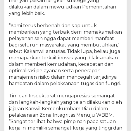
menyampaikan langkah strategis yang
a
t
dilakukan dalam mewujudkan Pemerintahan
W
yang lebih baik.
B
B
“Kami terus berbenah dan siap untuk
M
memberikan yang terbaik demi memaksimalkan
T
pelayanan sehingga dapat memberi manfaat
a
bagi seluruh masyarakat yang membutuhkan,”
h
sebut Kakanwil antusias. Tidak lupa, beliau juga
u
memaparkan terkait inovasi yang dilaksanakan
n
dalam memberi kemudahan, kecepatan dan
2
optimalisasi pelayanan serta penerapan
0
2
manajemen risiko dalam mencegah terjadinya
3
hambatan dalam pelaksanaan tugas dan fungsi.
,
B
Tim dari Inspektorat mengapresiasi semangat
e
dan langkah-langkah yang telah dilakukan oleh
r
jajaran Kanwil Kemenkumham Riau dalam
h
pelaksanaan Zona Integritas Menuju WBBM.
a
“Sangat terlihat bahwa pimpinan pada satuan
s
kerja ini memiliki semangat kerja yang tinggi dan
i