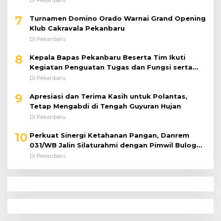
Di Pekanbaru
7
Turnamen Domino Orado Warnai Grand Opening
Klub Cakravala Pekanbaru
Di Pekanbaru
8
Kepala Bapas Pekanbaru Beserta Tim Ikuti
Kegiatan Penguatan Tugas dan Fungsi serta
Paparan Penempatan WBP ke Lapas Terbuka
Di Pekanbaru
9
Apresiasi dan Terima Kasih untuk Polantas,
Tetap Mengabdi di Tengah Guyuran Hujan
Di Pekanbaru
10
Perkuat Sinergi Ketahanan Pangan, Danrem
031/WB Jalin Silaturahmi dengan Pimwil Bulog
Riau dan Kepri
Di Pekanbaru