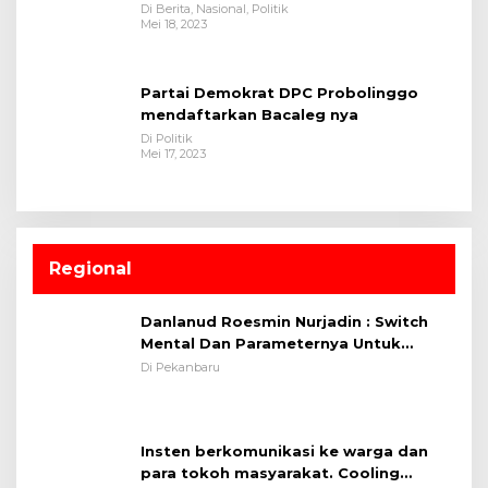
Di Berita, Nasional, Politik
Mei 18, 2023
Partai Demokrat DPC Probolinggo
mendaftarkan Bacaleg nya
Di Politik
Mei 17, 2023
Regional
Danlanud Roesmin Nurjadin : Switch
Mental Dan Parameternya Untuk
Melaksanakan ✈
Di Pekanbaru
Insten berkomunikasi ke warga dan
para tokoh masyarakat. Cooling