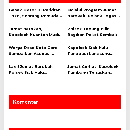
i
Gasak Motor Di Parkiran
Melalui Program Jumat
p
Toko, Seorang Pemuda
Barokah, Polsek Logas
o
Diamankan Polsek Bukit
Tanah Darat Bagikan
Raya
Sembako Kepada Warga
s
Jumat Barokah,
Polsek Tapung Hilir
Kurang Mampu
Kapolsek Kuantan Mudik
Bagikan Paket Sembako
Berbagi Sembako
Kepada Warga Desa
Kepada Warga Kurang
Kota Garo
Warga Desa Kota Garo
Kapolsek Siak Hulu
Mampu
Sampaikan Aspirasi
Tanggapi Langsung
Langsung ke Kapolsek
Keluhan Warga Desa
Tapung Hilir
Teratak Buluh
Lagi! Jumat Barokah,
Jumat Curhat, Kapolsek
Polsek Siak Hulu
Tambang Tegaskan
Bersama PT ABL Berikan
Akan Tindaklanjuti
Bansos Kepada Warga
Semua Keluhan Warga
Kurang Mampu
Komentar