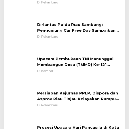
System OMP LK ²024 Polsek Rumbai,
Di Pekanbaru
Kapolsek Iptu SAID ; Tekankan
Pentingnya Memelihara dan Menjaga
Situasi Kondusif
Dirlantas Polda Riau Sambangi
Pengunjung Car Free Day Sampaikan
Pesan Edukasi Kamtibmas &
Di Pekanbaru
Kamseltibcarlantas
Upacara Pembukaan TNI Manunggal
Membangun Desa (TMMD) Ke-121
Kodim 0313/KPR Tahun 2024) ?
Di Kampar
Persiapan Kejurnas PPLP, Dispora dan
Asprov Riau Tinjau Kelayakan Rumput
Lapangan Sepakbola
Di Pekanbaru
Prosesi Upacara Hari Pancasila di Kota