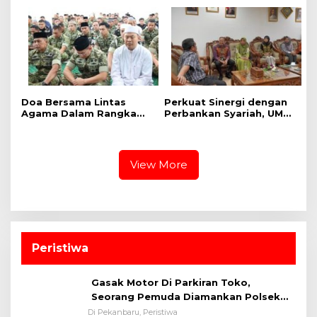
Dinas Lingkungan Hidup
Khidmat
Kota Pekanbaru dan Tim
Pakar
Doa Bersama Lintas
Perkuat Sinergi dengan
Agama Dalam Rangka
Perbankan Syariah, UMRI
HUT Ke-1 Kodam XIX
dan Bank Syariah
Tuanku Tambusai
Nasional Jajaki Kerja
Sama Pembiayaan untuk
Pegawai
View More
Peristiwa
Gasak Motor Di Parkiran Toko,
Seorang Pemuda Diamankan Polsek
Bukit Raya
Di Pekanbaru, Peristiwa