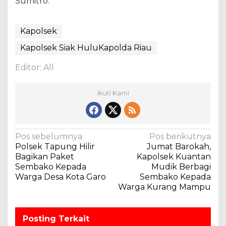
Sumitro.
e
r
n
Kapolsek
a
l
Kapolsek Siak HuluKapolda Riau
Editor: All
Ikuti Kami
N
Pos sebelumnya
Pos berikutnya
Polsek Tapung Hilir
Jumat Barokah,
a
Bagikan Paket
Kapolsek Kuantan
v
Sembako Kepada
Mudik Berbagi
Warga Desa Kota Garo
Sembako Kepada
i
Warga Kurang Mampu
g
a
Posting Terkait
s