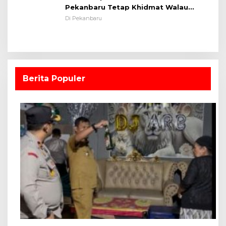
Pekanbaru Tetap Khidmat Walau
Dalam Ruangan
Di Pekanbaru
Berita Populer