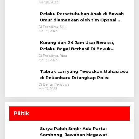
Mei 20, 2023
Pelaku Persetubuhan Anak di Bawah
Umur diamankan oleh tim Opsnal
Polsek Tualang-Polres Siak-Polda Riau
Di Peristiwa, Siak
Mei 19, 2023
Kurang dari 24 Jam Usai Beraksi,
Pelaku Begal Berhasil Di Bekuk
Satreskrim Polres Kuansing
Di Peristiwa, Riau
Mei 19, 2023
Tabrak Lari yang Tewaskan Mahasiswa
di Pekanbaru Ditangkap Polisi
Di Berita, Peristiwa
Mei 17, 2023
Pilitik
Surya Paloh Sindir Ada Partai
Sombong, Jawaban Megawati