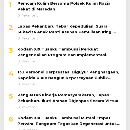
1
Pemcam Kulim Bersama Polsek Kulim Razia
Pekat di Maredan
Di Pekanbaru
2
Lapas Pekanbaru Tebar Kepedulian, Suara
Sukacita Anak Panti Asuhan Kemuliaan Iringi
Bantuan Sosial
Di Pekanbaru
3
Kodam XIX Tuanku Tambusai Perkuat
Pengendalian Program dan Implementasi
Doktrin TNI AD
Di Pekanbaru
4
133 Personel Berprestasi Diguyur Penghargaan,
Kapolda Riau: Bangun Kepercayaan Publik
dengan Karya Nyata
Di Pekanbaru
5
Penguatan Kinerja Pemasyarakatan, Lapas
Pekanbaru Ikuti Arahan Dirjenpas Secara Virtual
Di Pekanbaru
6
Kodam XIX Tuanku Tambusai Mutasi Empat
Perwira, Pangdam Tegaskan Regenerasi untuk
Perkuat Kinerja Satuan