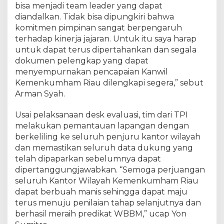
bisa menjadi team leader yang dapat
l
diandalkan. Tidak bisa dipungkiri bahwa
Y
a
komitmen pimpinan sangat berpengaruh
k
terhadap kinerja jajaran. Untuk itu saya harap
i
untuk dapat terus dipertahankan dan segala
n
dokumen pelengkap yang dapat
k
menyempurnakan pencapaian Kanwil
a
Kemenkumham Riau dilengkapi segera,” sebut
n
Arman Syah.
T
i
Usai pelaksanaan desk evaluasi, tim dari TPI
m
melakukan pemantauan lapangan dengan
P
berkeliling ke seluruh penjuru kantor wilayah
e
n
dan memastikan seluruh data dukung yang
i
telah dipaparkan sebelumnya dapat
l
dipertanggungjawabkan. “Semoga perjuangan
a
seluruh Kantor Wilayah Kemenkumham Riau
i
dapat berbuah manis sehingga dapat maju
I
terus menuju penilaian tahap selanjutnya dan
n
berhasil meraih predikat WBBM,” ucap Yon
t