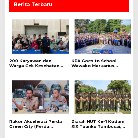
Berita Terbaru
‎200 Karyawan dan
‎KPA Goes to School,
Warga Cek Kesehatan
‎Wawako Markarius
Gratis Momen RRI Fest
Anwar Edukasi
2026 RRI Pekanbaru
Pencegahan HIV/AIDS di
Kalangan Pelajar
Rakor Akselerasi Perda
Ziarah HUT Ke-1 Kodam
Green City (Perda
XIX Tuanku Tambusai,
Lingkungan) Kota
Penghormatan kepada
Pekanbaru Bersama
Pahlawan Berlangsung