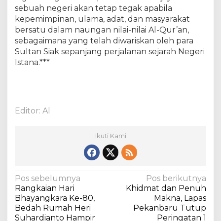
sebuah negeri akan tetap tegak apabila
kepemimpinan, ulama, adat, dan masyarakat
bersatu dalam naungan nilai-nilai Al-Qur’an,
sebagaimana yang telah diwariskan oleh para
Sultan Siak sepanjang perjalanan sejarah Negeri
Istana.***
Editor: Al
Ikuti Kami
N
Pos sebelumnya
Pos berikutnya
Rangkaian Hari
Khidmat dan Penuh
a
Bhayangkara Ke-80,
Makna, Lapas
v
Bedah Rumah Heri
Pekanbaru Tutup
Suhardianto Hampir
Peringatan 1