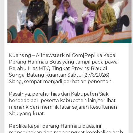
M
e
r
i
a
h
k
a
n
Kuansing – Allnewsterkini. Com|Replika Kapal
P
Perang Harimau Buas yang tampil pada pawai
a
w
Perahu Hias MTQ Tingkat Provinsi Riau di
a
Sungai Batang Kuantan Sabtu (27/6/2026)
i
Siang, sempat menjadi perhatian penonton.
P
e
Pasalnya, perahu hias dari Kabupaten Siak
r
berbeda dari peserta kabupaten lain, terlihat
a
menarik dan memilik latar sejarah kesultanan
h
Siak yang kuat.
u
H
Replika kapal perang Harimau buas, ini
i
menceritakan dan mengangkat kembali sejarah