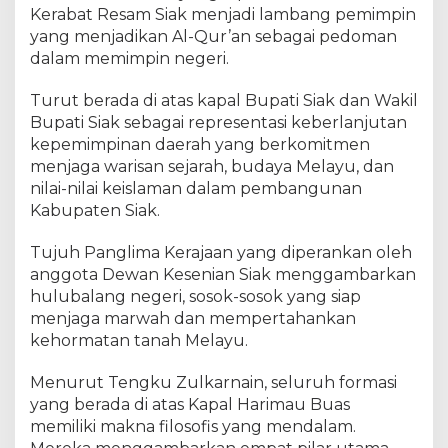
n
Kerabat Resam Siak menjadi lambang pemimpin
S
yang menjadikan Al-Qur’an sebagai pedoman
u
dalam memimpin negeri.
l
t
Turut berada di atas kapal Bupati Siak dan Wakil
a
Bupati Siak sebagai representasi keberlanjutan
n
kepemimpinan daerah yang berkomitmen
S
i
menjaga warisan sejarah, budaya Melayu, dan
a
nilai-nilai keislaman dalam pembangunan
k
Kabupaten Siak.
Tujuh Panglima Kerajaan yang diperankan oleh
anggota Dewan Kesenian Siak menggambarkan
hulubalang negeri, sosok-sosok yang siap
menjaga marwah dan mempertahankan
kehormatan tanah Melayu.
Menurut Tengku Zulkarnain, seluruh formasi
yang berada di atas Kapal Harimau Buas
memiliki makna filosofis yang mendalam.