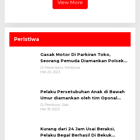
View More
Peristiwa
Gasak Motor Di Parkiran Toko,
Seorang Pemuda Diamankan Polsek
Bukit Raya
Di Pekanbaru, Peristiwa
Mei 20, 2023
Pelaku Persetubuhan Anak di Bawah
Umur diamankan oleh tim Opsnal
Polsek Tualang-Polres Siak-Polda Riau
Di Peristiwa, Siak
Mei 19, 2023
Kurang dari 24 Jam Usai Beraksi,
Pelaku Begal Berhasil Di Bekuk