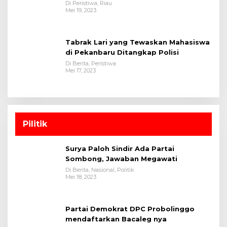
Satreskrim Polres Kuansing
Di Peristiwa, Riau
Mei 19, 2023
Tabrak Lari yang Tewaskan Mahasiswa
di Pekanbaru Ditangkap Polisi
Di Berita, Peristiwa
Mei 17, 2023
Pilitik
Surya Paloh Sindir Ada Partai
Sombong, Jawaban Megawati
Di Berita, Nasional, Politik
Mei 18, 2023
Partai Demokrat DPC Probolinggo
mendaftarkan Bacaleg nya