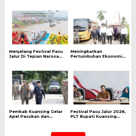
Kreator, Festival Pacu
Kumpulkan Camat Se-
Jalur Nasional 2026
Kabupaten Kuansing
Adakan Lomba Foto dan
Video Pacu Jalur
Menjelang Festival Pacu
Meningkatkan
Jalur Di Tepian Narosa
Pertumbuhan Ekonomi
2026, Ketua Panitia
dan Event Pacu Jalur
Pelaksana Mengatakan
Tahunan, Menteri
Sudah 59 Buah Jalur Yang
Pekerjaan Umum (PU)
Mendaftar
Mengkaji Rancangan
Pembangunan Jalan Tol
Kuansing – Pekanbaru
Pemkab Kuansing Gelar
Festival Pacu Jalur 2026,
Apel Pasukan dan
PLT Bupati Kuansing
Perkuat Kesiapan
Segara Aktifkan Kembali
Pengamanan Pacu Jalur
Sponsor Jalur
2026