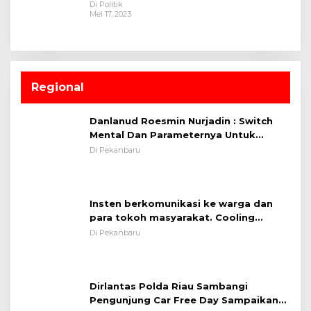
Di Politik
Mei 17, 2023
Regional
Danlanud Roesmin Nurjadin : Switch
Mental Dan Parameternya Untuk
Melaksanakan ✈
Di Pekanbaru
Insten berkomunikasi ke warga dan
para tokoh masyarakat. Cooling
System OMP LK ²024 Polsek Rumbai,
Di Pekanbaru
Kapolsek Iptu SAID ; Tekankan
Pentingnya Memelihara dan Menjaga
Situasi Kondusif
Dirlantas Polda Riau Sambangi
Pengunjung Car Free Day Sampaikan