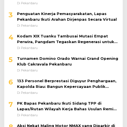
Bantuan Sosial
Di Pekanbaru
3
Penguatan Kinerja Pemasyarakatan, Lapas
Pekanbaru Ikuti Arahan Dirjenpas Secara Virtual
Di Pekanbaru
4
Kodam XIX Tuanku Tambusai Mutasi Empat
Perwira, Pangdam Tegaskan Regenerasi untuk
Perkuat Kinerja Satuan
Di Pekanbaru
5
Turnamen Domino Orado Warnai Grand Opening
Klub Cakravala Pekanbaru
Di Pekanbaru
6
133 Personel Berprestasi Diguyur Penghargaan,
Kapolda Riau: Bangun Kepercayaan Publik
dengan Karya Nyata
Di Pekanbaru
7
PK Bapas Pekanbaru Ikuti Sidang TPP di
Lapas/Rutan Wilayah Kerja Bahas Usulan Remisi
Umum Jelang Hari Kemerdekaan
Di Pekanbaru
8
Aksi Nekat Maling Motor NMAX yang Diparkir di