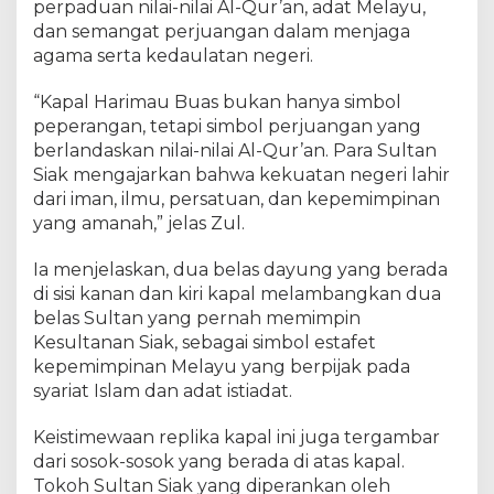
perpaduan nilai-nilai Al-Qur’an, adat Melayu,
l
dan semangat perjuangan dalam menjaga
-
agama serta kedaulatan negeri.
Q
u
“Kapal Harimau Buas bukan hanya simbol
r
'
peperangan, tetapi simbol perjuangan yang
a
berlandaskan nilai-nilai Al-Qur’an. Para Sultan
n
Siak mengajarkan bahwa kekuatan negeri lahir
d
dari iman, ilmu, persatuan, dan kepemimpinan
a
yang amanah,” jelas Zul.
l
a
Ia menjelaskan, dua belas dayung yang berada
m
di sisi kanan dan kiri kapal melambangkan dua
P
belas Sultan yang pernah memimpin
e
Kesultanan Siak, sebagai simbol estafet
r
kepemimpinan Melayu yang berpijak pada
j
u
syariat Islam dan adat istiadat.
a
n
Keistimewaan replika kapal ini juga tergambar
g
dari sosok-sosok yang berada di atas kapal.
a
Tokoh Sultan Siak yang diperankan oleh