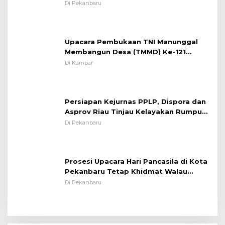
Pesan Edukasi Kamtibmas &
Di Pekanbaru
Kamseltibcarlantas
Upacara Pembukaan TNI Manunggal
Membangun Desa (TMMD) Ke-121
Kodim 0313/KPR Tahun 2024) ?
Di Kampar
Persiapan Kejurnas PPLP, Dispora dan
Asprov Riau Tinjau Kelayakan Rumput
Lapangan Sepakbola
Di Pekanbaru
Prosesi Upacara Hari Pancasila di Kota
Pekanbaru Tetap Khidmat Walau
Dalam Ruangan
Di Pekanbaru