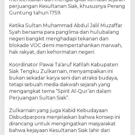
a
perjuangan Kesultanan Siak, khususnya Perang
s
M
Guntung tahun 1759.
T
Q
Ketika Sultan Muhammad Abdul Jalil Muzaffar
R
Syah bersama para panglima dan hulubalang
i
negeri bangkit menghadapi tekanan dan
a
blokade VOC demi mempertahankan marwah,
u
hak rakyat, dan kehormatan negeri.
,
A
Koordinator Pawai Ta’aruf Kafilah Kabupaten
n
Siak Tengku Zulkarnain, menyampaikan ini
g
bukan sekadar karya seni dan atraksi budaya,
k
tetapi sebuah media dakwah sejarah yang
a
t
mengangkat tema “Spirit Al-Qur’an dalam
S
Perjuangan Sultan Siak”.
p
i
Zulkarnain yang juga Kabid Kebudayaan
r
Disbudparpora menjelaskan bahwa konsep ini
i
dirancang untuk mengingatkan masyarakat
t
bahwa kejayaan Kesultanan Siak lahir dari
A