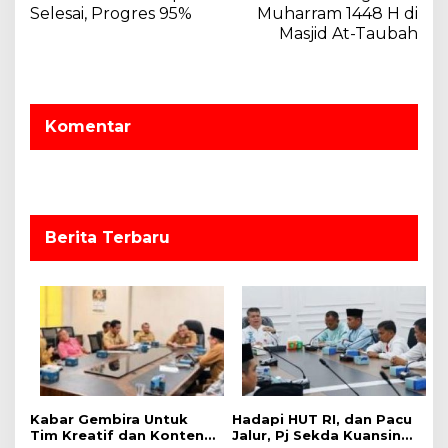
i
Selesai, Progres 95%
Muharram 1448 H di
g
Masjid At-Taubah
a
s
i
Komentar
p
o
s
Berita Terbaru
‎Kabar Gembira Untuk
Hadapi HUT RI, dan Pacu
Tim Kreatif dan Konten
Jalur, Pj Sekda Kuansing