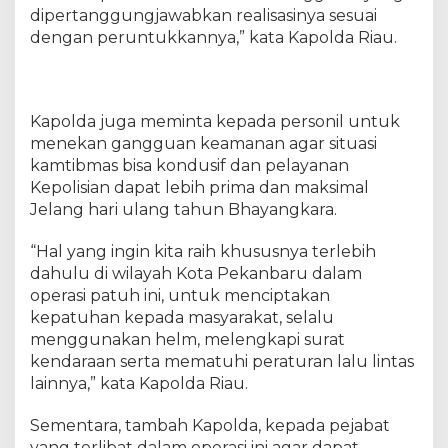
a
dipertanggungjawabkan realisasinya sesuai
n
dengan peruntukkannya,” kata Kapolda Riau.
c
a
n
g
Kapolda juga meminta kepada personil untuk
K
u
menekan gangguan keamanan agar situasi
n
kamtibmas bisa kondusif dan pelayanan
i
Kepolisian dapat lebih prima dan maksimal
n
Jelang hari ulang tahun Bhayangkara.
g
2
“Hal yang ingin kita raih khususnya terlebih
0
dahulu di wilayah Kota Pekanbaru dalam
2
operasi patuh ini, untuk menciptakan
3
kepatuhan kepada masyarakat, selalu
menggunakan helm, melengkapi surat
kendaraan serta mematuhi peraturan lalu lintas
lainnya,” kata Kapolda Riau.
Sementara, tambah Kapolda, kepada pejabat
yang terlibat dalam operasi ini agar dapat