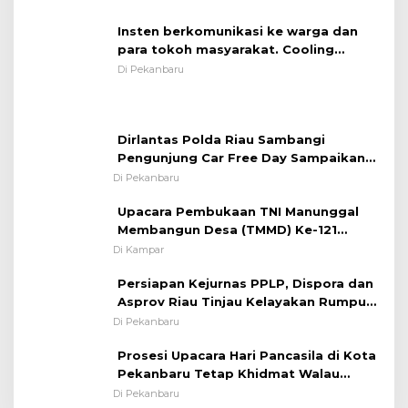
Insten berkomunikasi ke warga dan
para tokoh masyarakat. Cooling
System OMP LK ²024 Polsek Rumbai,
Di Pekanbaru
Kapolsek Iptu SAID ; Tekankan
Pentingnya Memelihara dan Menjaga
Situasi Kondusif
Dirlantas Polda Riau Sambangi
Pengunjung Car Free Day Sampaikan
Pesan Edukasi Kamtibmas &
Di Pekanbaru
Kamseltibcarlantas
Upacara Pembukaan TNI Manunggal
Membangun Desa (TMMD) Ke-121
Kodim 0313/KPR Tahun 2024) ?
Di Kampar
Persiapan Kejurnas PPLP, Dispora dan
Asprov Riau Tinjau Kelayakan Rumput
Lapangan Sepakbola
Di Pekanbaru
Prosesi Upacara Hari Pancasila di Kota
Pekanbaru Tetap Khidmat Walau
Dalam Ruangan
Di Pekanbaru