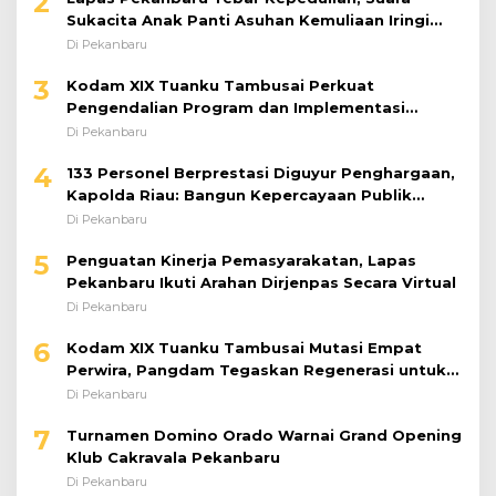
2
Sukacita Anak Panti Asuhan Kemuliaan Iringi
Bantuan Sosial
Di Pekanbaru
3
Kodam XIX Tuanku Tambusai Perkuat
Pengendalian Program dan Implementasi
Doktrin TNI AD
Di Pekanbaru
4
133 Personel Berprestasi Diguyur Penghargaan,
Kapolda Riau: Bangun Kepercayaan Publik
dengan Karya Nyata
Di Pekanbaru
5
Penguatan Kinerja Pemasyarakatan, Lapas
Pekanbaru Ikuti Arahan Dirjenpas Secara Virtual
Di Pekanbaru
6
Kodam XIX Tuanku Tambusai Mutasi Empat
Perwira, Pangdam Tegaskan Regenerasi untuk
Perkuat Kinerja Satuan
Di Pekanbaru
7
Turnamen Domino Orado Warnai Grand Opening
Klub Cakravala Pekanbaru
Di Pekanbaru