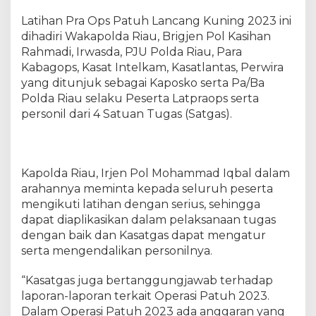
a
Latihan Pra Ops Patuh Lancang Kuning 2023 ini
t
i
dihadiri Wakapolda Riau, Brigjen Pol Kasihan
h
Rahmadi, Irwasda, PJU Polda Riau, Para
a
Kabagops, Kasat Intelkam, Kasatlantas, Perwira
n
yang ditunjuk sebagai Kaposko serta Pa/Ba
P
Polda Riau selaku Peserta Latpraops serta
r
personil dari 4 Satuan Tugas (Satgas).
a
O
p
e
Kapolda Riau, Irjen Pol Mohammad Iqbal dalam
r
arahannya meminta kepada seluruh peserta
a
mengikuti latihan dengan serius, sehingga
s
i
dapat diaplikasikan dalam pelaksanaan tugas
P
dengan baik dan Kasatgas dapat mengatur
a
serta mengendalikan personilnya.
t
u
“Kasatgas juga bertanggungjawab terhadap
h
laporan-laporan terkait Operasi Patuh 2023.
L
Dalam Operasi Patuh 2023 ada anggaran yang