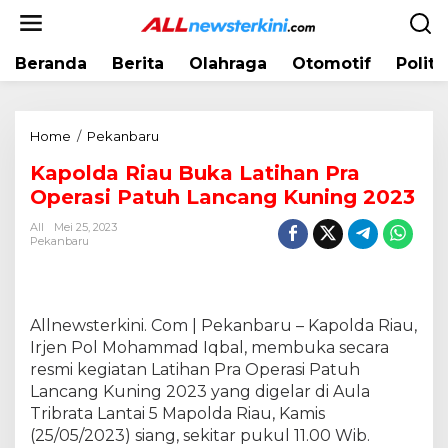
L
e
w
Beranda
Berita
Olahraga
Otomotif
Politi
a
t
i
k
Home
/
Pekanbaru
K
e
a
k
Kapolda Riau Buka Latihan Pra
p
o
Operasi Patuh Lancang Kuning 2023
o
n
l
t
All
Mei 25, 2023
d
Pekanbaru
e
a
n
R
i
a
Allnewsterkini. Com | Pekanbaru – Kapolda Riau,
u
Irjen Pol Mohammad Iqbal, membuka secara
B
resmi kegiatan Latihan Pra Operasi Patuh
u
Lancang Kuning 2023 yang digelar di Aula
k
Tribrata Lantai 5 Mapolda Riau, Kamis
a
(25/05/2023) siang, sekitar pukul 11.00 Wib.
L