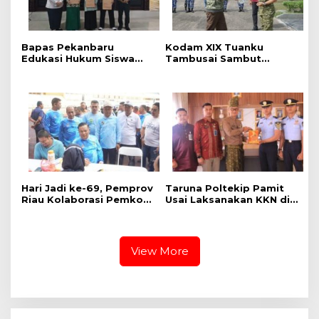
Bapas Pekanbaru
Kodam XIX Tuanku
Edukasi Hukum Siswa
Tambusai Sambut
dalam Kampanye
Kunjungan Kerja Menhan
Perlindungan
RI ke Yonif TP 952/Imam
Perempuan dan Anak
Bulqin dan Yonif TP
898/Pancalang Cakti
‎Hari Jadi ke-69, Pemprov
Taruna Poltekip Pamit
Riau Kolaborasi Pemkot
Usai Laksanakan KKN di
Pekanbaru Gelar CKG di
Lapas Pekanbaru
Stadion Utama
View More