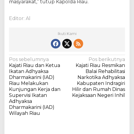
masyarakat,” tutup Kapolda Riau.
Editor: Al
Ikuti Kami
N
Pos sebelumnya
Pos berikutnya
Kajati Riau dan Ketua
Kajati Riau Resmikan
a
Ikatan Adhyaksa
Balai Rehabilitasi
v
Dharmakarini (IAD)
Narkotika Adhyaksa
Riau Melakukan
Kabupaten Indragiri
i
Kunjungan Kerja dan
Hilir dan Rumah Dinas
g
Supervisi Ikatan
Kejaksaan Negeri Inhil
a
Adhyaksa
Dharmakarini (IAD)
s
Wilayah Riau
i
p