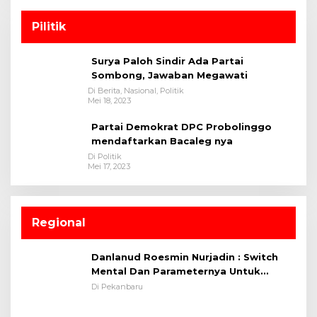
Pilitik
Surya Paloh Sindir Ada Partai
Sombong, Jawaban Megawati
Di Berita, Nasional, Politik
Mei 18, 2023
Partai Demokrat DPC Probolinggo
mendaftarkan Bacaleg nya
Di Politik
Mei 17, 2023
Regional
Danlanud Roesmin Nurjadin : Switch
Mental Dan Parameternya Untuk
Melaksanakan ✈
Di Pekanbaru