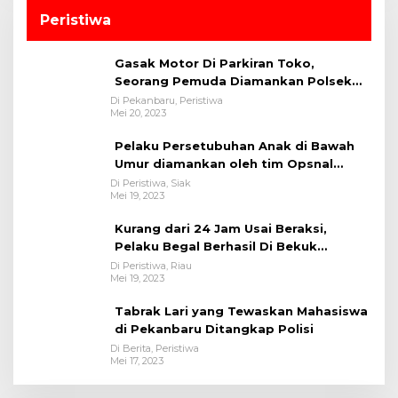
Peristiwa
Gasak Motor Di Parkiran Toko,
Seorang Pemuda Diamankan Polsek
Bukit Raya
Di Pekanbaru, Peristiwa
Mei 20, 2023
Pelaku Persetubuhan Anak di Bawah
Umur diamankan oleh tim Opsnal
Polsek Tualang-Polres Siak-Polda Riau
Di Peristiwa, Siak
Mei 19, 2023
Kurang dari 24 Jam Usai Beraksi,
Pelaku Begal Berhasil Di Bekuk
Satreskrim Polres Kuansing
Di Peristiwa, Riau
Mei 19, 2023
Tabrak Lari yang Tewaskan Mahasiswa
di Pekanbaru Ditangkap Polisi
Di Berita, Peristiwa
Mei 17, 2023