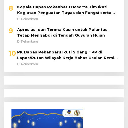
8
Kepala Bapas Pekanbaru Beserta Tim Ikuti
Kegiatan Penguatan Tugas dan Fungsi serta
Paparan Penempatan WBP ke Lapas Terbuka
Di Pekanbaru
9
Apresiasi dan Terima Kasih untuk Polantas,
Tetap Mengabdi di Tengah Guyuran Hujan
Di Pekanbaru
10
PK Bapas Pekanbaru Ikuti Sidang TPP di
Lapas/Rutan Wilayah Kerja Bahas Usulan Remisi
Umum Jelang Hari Kemerdekaan
Di Pekanbaru