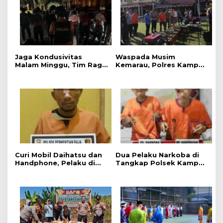
Jaga Kondusivitas
Waspada Musim
Malam Minggu, Tim Raga
Kemarau, Polres Kampar
Regu III Polres Kampar
Gelar Apel
Patroli Titik Rawan di
Kesiapsiagaan Tangani
Bangkinang
Karhutla
Curi Mobil Daihatsu dan
Dua Pelaku Narkoba di
Handphone, Pelaku di
Tangkap Polsek Kampar
Tangkap Polsek
Kiri, Sita 12.07 Gram
Perhentian Raja
Sabu-sabu