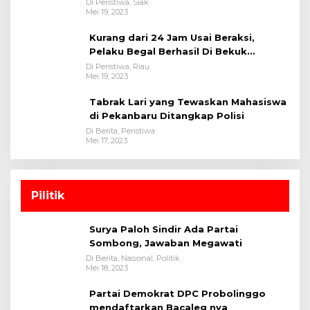
Polsek Tualang-Polres Siak-Polda Riau
Di Peristiwa, Siak
Mei 19, 2023
Kurang dari 24 Jam Usai Beraksi,
Pelaku Begal Berhasil Di Bekuk
Satreskrim Polres Kuansing
Di Peristiwa, Riau
Mei 19, 2023
Tabrak Lari yang Tewaskan Mahasiswa
di Pekanbaru Ditangkap Polisi
Di Berita, Peristiwa
Mei 17, 2023
Pilitik
Surya Paloh Sindir Ada Partai
Sombong, Jawaban Megawati
Di Berita, Nasional, Politik
Mei 18, 2023
Partai Demokrat DPC Probolinggo
mendaftarkan Bacaleg nya