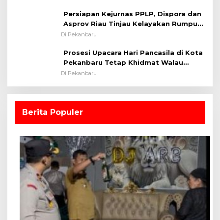
Persiapan Kejurnas PPLP, Dispora dan
Asprov Riau Tinjau Kelayakan Rumput
Lapangan Sepakbola
Di Pekanbaru
Prosesi Upacara Hari Pancasila di Kota
Pekanbaru Tetap Khidmat Walau
Dalam Ruangan
Di Pekanbaru
Berita Populer