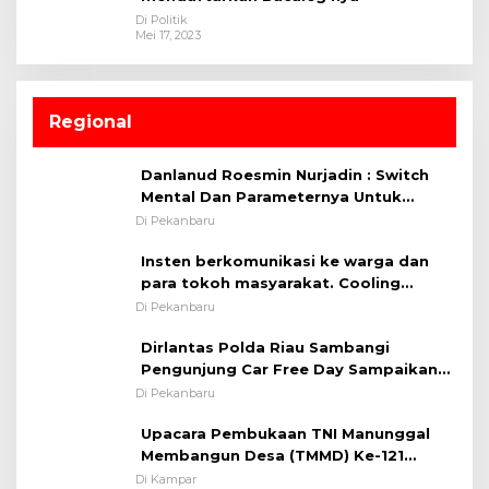
Di Politik
Mei 17, 2023
Regional
Danlanud Roesmin Nurjadin : Switch
Mental Dan Parameternya Untuk
Melaksanakan ✈
Di Pekanbaru
Insten berkomunikasi ke warga dan
para tokoh masyarakat. Cooling
System OMP LK ²024 Polsek Rumbai,
Di Pekanbaru
Kapolsek Iptu SAID ; Tekankan
Dirlantas Polda Riau Sambangi
Pentingnya Memelihara dan Menjaga
Pengunjung Car Free Day Sampaikan
Situasi Kondusif
Pesan Edukasi Kamtibmas &
Di Pekanbaru
Kamseltibcarlantas
Upacara Pembukaan TNI Manunggal
Membangun Desa (TMMD) Ke-121
Kodim 0313/KPR Tahun 2024) ?
Di Kampar