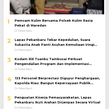
1
Pemcam Kulim Bersama Polsek Kulim Razia
Pekat di Maredan
Di Pekanbaru
2
Lapas Pekanbaru Tebar Kepedulian, Suara
Sukacita Anak Panti Asuhan Kemuliaan Iringi
Bantuan Sosial
Di Pekanbaru
3
Kodam XIX Tuanku Tambusai Perkuat
Pengendalian Program dan Implementasi
Doktrin TNI AD
Di Pekanbaru
4
133 Personel Berprestasi Diguyur Penghargaan,
Kapolda Riau: Bangun Kepercayaan Publik
dengan Karya Nyata
Di Pekanbaru
5
Penguatan Kinerja Pemasyarakatan, Lapas
Pekanbaru Ikuti Arahan Dirjenpas Secara Virtual
Di Pekanbaru