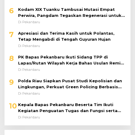
6
Kodam XIX Tuanku Tambusai Mutasi Empat
Perwira, Pangdam Tegaskan Regenerasi untuk
Perkuat Kinerja Satuan
Di Pekanbaru
7
Apresiasi dan Terima Kasih untuk Polantas,
Tetap Mengabdi di Tengah Guyuran Hujan
Di Pekanbaru
8
PK Bapas Pekanbaru Ikuti Sidang TPP di
Lapas/Rutan Wilayah Kerja Bahas Usulan Remisi
Umum Jelang Hari Kemerdekaan
Di Pekanbaru
9
Polda Riau Siapkan Pusat Studi Kepolisian dan
Lingkungan, Perkuat Green Policing Berbasis
Riset
Di Pekanbaru
10
Kepala Bapas Pekanbaru Beserta Tim Ikuti
Kegiatan Penguatan Tugas dan Fungsi serta
Paparan Penempatan WBP ke Lapas Terbuka
Di Pekanbaru