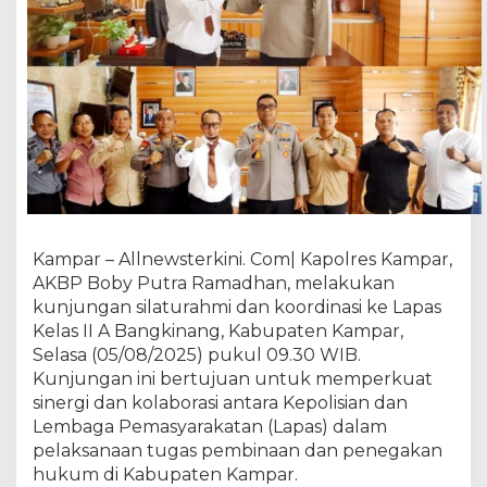
l
i
n
S
i
n
e
r
g
i
d
e
Kampar – Allnewsterkini. Com| Kapolres Kampar,
n
AKBP Boby Putra Ramadhan, melakukan
g
kunjungan silaturahmi dan koordinasi ke Lapas
a
Kelas II A Bangkinang, Kabupaten Kampar,
n
Selasa (05/08/2025) pukul 09.30 WIB.
L
Kunjungan ini bertujuan untuk memperkuat
a
p
sinergi dan kolaborasi antara Kepolisian dan
a
Lembaga Pemasyarakatan (Lapas) dalam
s
pelaksanaan tugas pembinaan dan penegakan
B
hukum di Kabupaten Kampar.