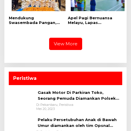
Mendukung
Apel Pagi Bernuansa
Swasembada Pangan,
Melayu, Lapas
Polsek Kampar Kiri Hilir
Bangkinang Bangun
Pantau Panen Jagung di
Semangat Kebersamaan
Lahan PT Yutani Suadiri
Sambut HUT RI dan HUT
Provinsi Riau
View More
Peristiwa
Gasak Motor Di Parkiran Toko,
Seorang Pemuda Diamankan Polsek
Bukit Raya
Di Pekanbaru, Peristiwa
Mei 20, 2023
Pelaku Persetubuhan Anak di Bawah
Umur diamankan oleh tim Opsnal