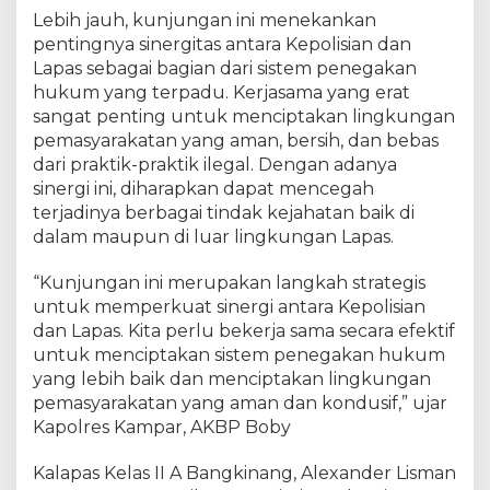
a
Lebih jauh, kunjungan ini menekankan
k
pentingnya sinergitas antara Kepolisian dan
a
Lapas sebagai bagian dari sistem penegakan
n
hukum yang terpadu. Kerjasama yang erat
H
sangat penting untuk menciptakan lingkungan
u
pemasyarakatan yang aman, bersih, dan bebas
k
dari praktik-praktik ilegal. Dengan adanya
u
sinergi ini, diharapkan dapat mencegah
m
y
terjadinya berbagai tindak kejahatan baik di
a
dalam maupun di luar lingkungan Lapas.
n
g
“Kunjungan ini merupakan langkah strategis
T
untuk memperkuat sinergi antara Kepolisian
e
dan Lapas. Kita perlu bekerja sama secara efektif
r
untuk menciptakan sistem penegakan hukum
p
yang lebih baik dan menciptakan lingkungan
a
pemasyarakatan yang aman dan kondusif,” ujar
d
Kapolres Kampar, AKBP Boby
u
d
Kalapas Kelas II A Bangkinang, Alexander Lisman
i