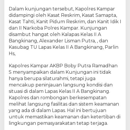
a
n
Dalam kunjungan tersebut, Kapolres Kampar
g
didampingi oleh Kasat Reskrim, Kasat Samapta,
k
Kasat Tahti, Kanit Pidum Reskrim, dan Kanit Idik I
i
dan II Narkoba Polres Kampar. Kunjungan
n
disambut hangat oleh Kalapas Kelas II A
a
Bangkinang, Alexander Lisman Putra, , dan
n
g
Kasubag TU Lapas Kelas II A Bangkinang, Parlin
,
Hs,
W
u
Kapolres Kampar AKBP Boby Putra Ramadhan
j
S menyampaikan dalam Kunjungan ini tidak
u
hanya berupa silaturahmi, tetapi juga
d
mencakup peninjauan langsung kondisi dan
k
situasi di dalam Lapas Kelas II A Bangkinang.
a
Kapolres dan rombongan berkesempatan
n
melihat langsung fasilitas dan sistem keamanan
P
yang ada di dalam Lapas. Hal ini bertujuan
e
n
untuk memastikan keamanan dan ketertiban di
e
lingkungan pemasyarakatan tetap terjaga.
g