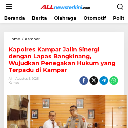
L
e
w
Beranda
Berita
Olahraga
Otomotif
Politi
a
t
i
k
Home
/
Kampar
K
e
a
k
Kapolres Kampar Jalin Sinergi
p
o
dengan Lapas Bangkinang,
o
n
l
Wujudkan Penegakan Hukum yang
t
r
Terpadu di Kampar
e
e
n
All
Agustus 5, 2025
s
Kampar
K
a
m
p
a
r
J
a