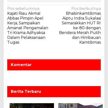
N
Pos sebelumnya
Pos berikutnya
Kajati Riau Akmal
Bhabinkamtibmas
a
Abbas Pimpin Apel
Aiptu Indra Sukalasi
v
Kerja, Sampaikan
Semarakkan HUT RI
Amanat Pengamalan
ke-80 dengan
i
Tri Krama Adhyaksa
Bendera Merah Putih
g
Dalam Pelaksanaan
dan Himbauan
a
Tugas
Kamtibmas
s
i
p
Komentar
o
s
Berita Terbaru