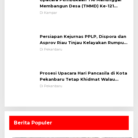
Membangun Desa (TMMD) Ke-121
Kodim 0313/KPR Tahun 2024) ?
Di Kampar
Persiapan Kejurnas PPLP, Dispora dan
Asprov Riau Tinjau Kelayakan Rumput
Lapangan Sepakbola
Di Pekanbaru
Prosesi Upacara Hari Pancasila di Kota
Pekanbaru Tetap Khidmat Walau
Dalam Ruangan
Di Pekanbaru
Berita Populer