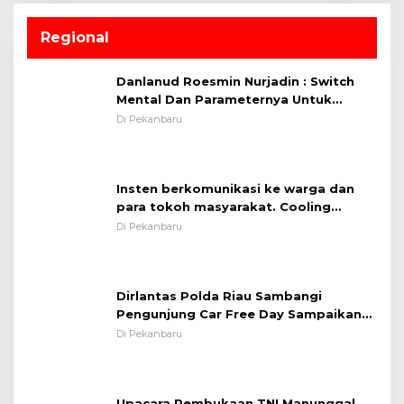
Regional
Danlanud Roesmin Nurjadin : Switch
Mental Dan Parameternya Untuk
Melaksanakan ✈
Di Pekanbaru
Insten berkomunikasi ke warga dan
para tokoh masyarakat. Cooling
System OMP LK ²024 Polsek Rumbai,
Di Pekanbaru
Kapolsek Iptu SAID ; Tekankan
Pentingnya Memelihara dan Menjaga
Situasi Kondusif
Dirlantas Polda Riau Sambangi
Pengunjung Car Free Day Sampaikan
Pesan Edukasi Kamtibmas &
Di Pekanbaru
Kamseltibcarlantas
Upacara Pembukaan TNI Manunggal