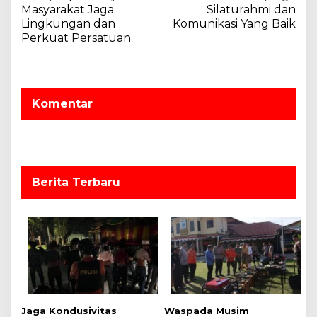
Masyarakat Jaga
Silaturahmi dan
i
Lingkungan dan
Komunikasi Yang Baik
g
Perkuat Persatuan
a
s
i
Komentar
p
o
s
Berita Terbaru
Jaga Kondusivitas
Waspada Musim