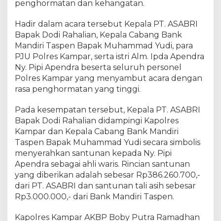
t
penghormatan dan kehangatan.
u
n
Hadir dalam acara tersebut Kepala PT. ASABRI
a
Bapak Dodi Rahalian, Kepala Cabang Bank
n
Mandiri Taspen Bapak Muhammad Yudi, para
,
PJU Polres Kampar, serta istri Alm. Ipda Apendra
P
Ny. Pipi Apendra beserta seluruh personel
T
Polres Kampar yang menyambut acara dengan
.
rasa penghormatan yang tinggi.
A
s
a
Pada kesempatan tersebut, Kepala PT. ASABRI
b
Bapak Dodi Rahalian didampingi Kapolres
r
Kampar dan Kepala Cabang Bank Mandiri
i
Taspen Bapak Muhammad Yudi secara simbolis
D
menyerahkan santunan kepada Ny. Pipi
a
Apendra sebagai ahli waris. Rincian santunan
n
yang diberikan adalah sebesar Rp386.260.700,-
B
dari PT. ASABRI dan santunan tali asih sebesar
a
Rp3.000.000,- dari Bank Mandiri Taspen.
n
k
Kapolres Kampar AKBP Boby Putra Ramadhan
M