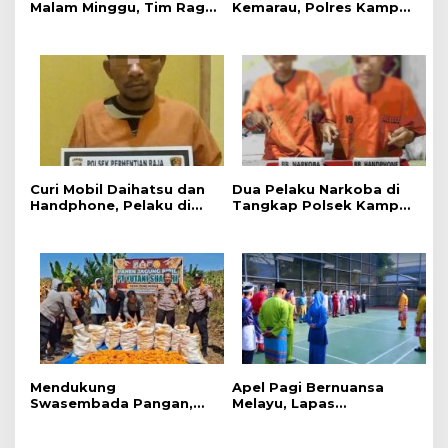
Malam Minggu, Tim Raga
Kemarau, Polres Kampar
Regu III Polres Kampar
Gelar Apel
Patroli Titik Rawan di
Kesiapsiagaan Tangani
Bangkinang
Karhutla
Curi Mobil Daihatsu dan
Dua Pelaku Narkoba di
Handphone, Pelaku di
Tangkap Polsek Kampar
Tangkap Polsek
Kiri, Sita 12.07 Gram
Perhentian Raja
Sabu-sabu
Mendukung
Apel Pagi Bernuansa
Swasembada Pangan,
Melayu, Lapas
Polsek Kampar Kiri Hilir
Bangkinang Bangun
Pantau Panen Jagung di
Semangat Kebersamaan