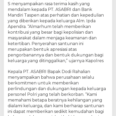
a
S menyampaikan rasa terima kasih yang
n
mendalam kepada PT. ASABRI dan Bank
d
Mandiri Taspen atas perhatian dan kepedulian
i
yang diberikan kepada keluarga Alm. Ipda
r
Apendra. “Almarhum telah memberikan
i
kontribusi yang besar bagi kepolisian dan
T
masyarakat dalam menjaga keamanan dan
a
ketertiban. Penyerahan santunan ini
s
merupakan bentuk apresiasi atas
p
pengorbanannya dan bentuk dukungan bagi
e
n
keluarga yang ditinggalkan,” ujarnya Kapolres
B
e
Kepala PT. ASABRI Bapak Dodi Rahalian
r
menyampaikan bahwa perusahaan selalu
i
berkomitmen untuk memberikan
P
perlindungan dan dukungan kepada keluarga
e
personel Polri yang telah berkorban. “Kami
r
memahami betapa beratnya kehilangan yang
h
dialami keluarga, dan kami berharap santunan
a
ini dapat memberikan sedikit kemudahan bagi
t