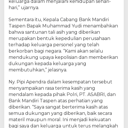
keluarga dalam menjalani kehidupan sehari-
i
a
hari,” ujarnya.
n
K
Sementara itu, Kepala Cabang Bank Mandiri
e
Taspen Bapak Muhammad Yudi menambahkan
p
bahwa santunan tali asih yang diberikan
a
merupakan bentuk kepedulian perusahaan
d
terhadap keluarga personel yang telah
a
berkorban bagi negara. “Kami akan selalu
K
mendukung upaya kepolisian dan memberikan
e
dukungan kepada keluarga yang
l
membutuhkan,” jelasnya.
u
a
r
Ny. Pipi Apendra dalam kesempatan tersebut
g
menyampaikan rasa terima kasih yang
a
mendalam kepada pihak Polri, PT. ASABRI, dan
A
Bank Mandiri Taspen atas perhatian yang
l
diberikan. “Saya sangat berterima kasih atas
m
semua dukungan yang diberikan, baik secara
.
materil maupun moral. Ini menjadi kekuatan
I
bagi saya dan keluarga untuk terus melangkah
p