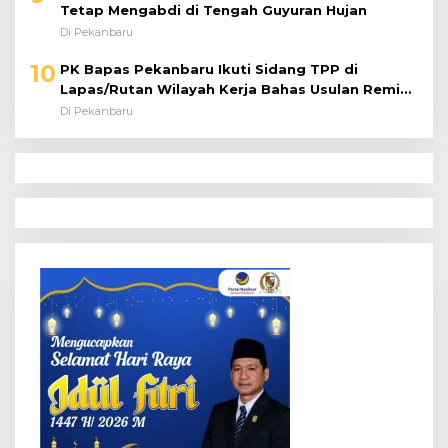
Tetap Mengabdi di Tengah Guyuran Hujan
Di Pekanbaru
10
PK Bapas Pekanbaru Ikuti Sidang TPP di
Lapas/Rutan Wilayah Kerja Bahas Usulan Remisi
Umum Jelang Hari Kemerdekaan
Di Pekanbaru