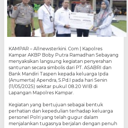
n
y
a
k
s
i
k
a
n
KAMPAR – Allnewsterkini. Com | Kapolres
P
Kampar AKBP Boby Putra Ramadhan Sebayang
e
menyaksikan langsung kegiatan penyerahan
n
santunan secara simbolis dari PT. ASABRI dan
y
Bank Mandiri Taspen kepada keluarga Ipda
e
(Anumerta) Apendra, S.Pd.I pada hari Senin
r
(11/05/2025) sekitar pukul 08.20 WIB di
a
Lapangan Mapolres Kampar.
h
a
Kegiatan yang bertujuan sebagai bentuk
n
perhatian dan kepedulian terhadap keluarga
S
a
personel Polri yang telah gugur dalam
n
menjalankan tugasnya berjalan dengan penuh