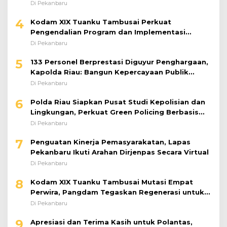
Bersama Komisi XIII DPR RI
Di Pekanbaru
4
Kodam XIX Tuanku Tambusai Perkuat
Pengendalian Program dan Implementasi
Doktrin TNI AD
Di Pekanbaru
5
133 Personel Berprestasi Diguyur Penghargaan,
Kapolda Riau: Bangun Kepercayaan Publik
dengan Karya Nyata
Di Pekanbaru
6
Polda Riau Siapkan Pusat Studi Kepolisian dan
Lingkungan, Perkuat Green Policing Berbasis
Riset
Di Pekanbaru
7
Penguatan Kinerja Pemasyarakatan, Lapas
Pekanbaru Ikuti Arahan Dirjenpas Secara Virtual
Di Pekanbaru
8
Kodam XIX Tuanku Tambusai Mutasi Empat
Perwira, Pangdam Tegaskan Regenerasi untuk
Perkuat Kinerja Satuan
Di Pekanbaru
9
Apresiasi dan Terima Kasih untuk Polantas,