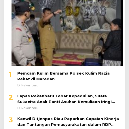
1
Pemcam Kulim Bersama Polsek Kulim Razia
Pekat di Maredan
Di Pekanbaru
2
Lapas Pekanbaru Tebar Kepedulian, Suara
Sukacita Anak Panti Asuhan Kemuliaan Iringi
Bantuan Sosial
Di Pekanbaru
3
Kanwil Ditjenpas Riau Paparkan Capaian Kinerja
dan Tantangan Pemasyarakatan dalam RDP