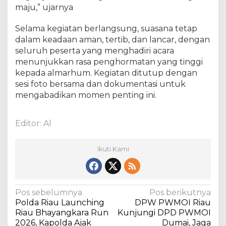
maju,” ujarnya
d
a
Selama kegiatan berlangsung, suasana tetap
A
p
dalam keadaan aman, tertib, dan lancar, dengan
e
seluruh peserta yang menghadiri acara
n
menunjukkan rasa penghormatan yang tinggi
d
kepada almarhum. Kegiatan ditutup dengan
r
sesi foto bersama dan dokumentasi untuk
a
mengabadikan momen penting ini.
Editor: Al
Ikuti Kami
N
Pos sebelumnya
Pos berikutnya
Polda Riau Launching
DPW PWMOI Riau
a
Riau Bhayangkara Run
Kunjungi DPD PWMOI
v
2026, Kapolda Ajak
Dumai, Jaga