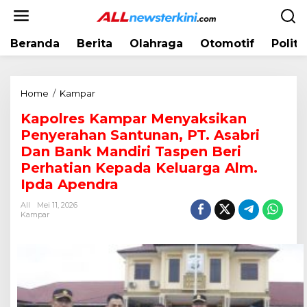
L
e
w
Beranda
Berita
Olahraga
Otomotif
Politi
a
t
i
k
Home
/
Kampar
K
e
a
k
Kapolres Kampar Menyaksikan
p
o
Penyerahan Santunan, PT. Asabri
o
n
l
Dan Bank Mandiri Taspen Beri
t
r
Perhatian Kepada Keluarga Alm.
e
e
Ipda Apendra
n
s
K
All
Mei 11, 2026
Kampar
a
m
p
a
r
M
e