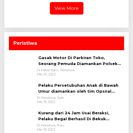
Lahan PT Yutani Suadiri
Sambut HUT RI dan HUT
Provinsi Riau
View More
Peristiwa
Gasak Motor Di Parkiran Toko,
Seorang Pemuda Diamankan Polsek
Bukit Raya
Di Pekanbaru, Peristiwa
Mei 20, 2023
Pelaku Persetubuhan Anak di Bawah
Umur diamankan oleh tim Opsnal
Polsek Tualang-Polres Siak-Polda Riau
Di Peristiwa, Siak
Mei 19, 2023
Kurang dari 24 Jam Usai Beraksi,
Pelaku Begal Berhasil Di Bekuk
Satreskrim Polres Kuansing
Di Peristiwa, Riau
Mei 19, 2023