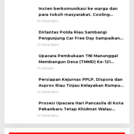
Insten berkomunikasi ke warga dan
para tokoh masyarakat. Cooling
System OMP LK ²024 Polsek Rumbai,
Di Pekanbaru
Kapolsek Iptu SAID ; Tekankan
Dirlantas Polda Riau Sambangi
Pentingnya Memelihara dan Menjaga
Pengunjung Car Free Day Sampaikan
Situasi Kondusif
Pesan Edukasi Kamtibmas &
Di Pekanbaru
Kamseltibcarlantas
Upacara Pembukaan TNI Manunggal
Membangun Desa (TMMD) Ke-121
Kodim 0313/KPR Tahun 2024) ?
Di Kampar
Persiapan Kejurnas PPLP, Dispora dan
Asprov Riau Tinjau Kelayakan Rumput
Lapangan Sepakbola
Di Pekanbaru
Prosesi Upacara Hari Pancasila di Kota
Pekanbaru Tetap Khidmat Walau
Dalam Ruangan
Di Pekanbaru