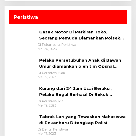
Peristiwa
Gasak Motor Di Parkiran Toko,
Seorang Pemuda Diamankan Polsek
Bukit Raya
Di Pekanbaru, Peristiwa
Mei 20, 2023
Pelaku Persetubuhan Anak di Bawah
Umur diamankan oleh tim Opsnal
Polsek Tualang-Polres Siak-Polda Riau
Di Peristiwa, Siak
Mei 19, 2023
Kurang dari 24 Jam Usai Beraksi,
Pelaku Begal Berhasil Di Bekuk
Satreskrim Polres Kuansing
Di Peristiwa, Riau
Mei 19, 2023
Tabrak Lari yang Tewaskan Mahasiswa
di Pekanbaru Ditangkap Polisi
Di Berita, Peristiwa
Mei 17, 2023