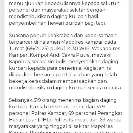
b
menunjukkan kepeduliannya kepada seluruh
a
personel dan masyarakat sekitar dengan
r
mendistribusikan daging kurban hasil
K
penyembelihan hewan qurban pagi tadi.
e
b
Suasana penuh keakraban dan kebersamaan
e
terpancar di halaman Mapolres Kampar pada
r
Jumat (6/6/2025) pukul 14.30 WIB. Wakapolres
k
Kampar, Kompol Andi Cakra Putra, mewakili
a
Kapolres, secara simbolis menyerahkan daging
h
kurban kepada para penerima. Kegiatan ini
a
n
dilakukan bersama panitia kurban yang telah
I
bekerja keras dalam mempersiapkan dan
d
mendistribusikan daging kurban secara merata.
u
l
Sebanyak 519 orang menerima bagian daging
A
kurban. Jumlah tersebut terdiri dari 379
d
personel Polres Kampar, 69 personel Perangkat
h
Harian Luar (PHL) Polres Kampar, dan 63 warga
a
masyarakat yang tinggal di sekitar Mapolres
:
Kampar. Pembagian yang terorganisir dan tertib