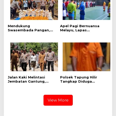
Mendukung
Apel Pagi Bernuansa
Swasembada Pangan,
Melayu, Lapas
Polsek Kampar Kiri Hilir
Bangkinang Bangun
Pantau Panen Jagung di
Semangat Kebersamaan
Lahan PT Yutani Suadiri
Sambut HUT RI dan HUT
Provinsi Riau
Jalan Kaki Melintasi
Polsek Tapung Hilir
Jembatan Gantung,
Tangkap Diduga
Kapolres Kampar Cek
Pengedar Narkoba di
Kesiapan Lokasi
Desa Kota Bangun
Ekspedisi Merah Putih
Presisi
View More