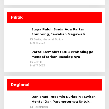
Pilitik
Surya Paloh Sindir Ada Partai
Sombong, Jawaban Megawati
Di Berita, Nasional, Politik
Mei 18, 2023
Partai Demokrat DPC Probolinggo
mendaftarkan Bacaleg nya
Di Politik
Mei 17, 2023
Regional
Danlanud Roesmin Nurjadin : Switch
Mental Dan Parameternya Untuk
Melaksanakan ✈
Di Pekanbaru