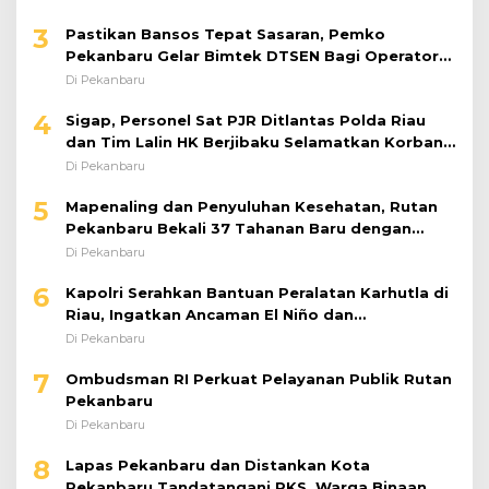
3
Pastikan Bansos Tepat Sasaran, Pemko
Pekanbaru Gelar Bimtek DTSEN Bagi Operator
Puskessos
Di Pekanbaru
4
Sigap, Personel Sat PJR Ditlantas Polda Riau
dan Tim Lalin HK Berjibaku Selamatkan Korban
Kecelakaan di Tol Pekanbaru–Dumai
Di Pekanbaru
5
Mapenaling dan Penyuluhan Kesehatan, Rutan
Pekanbaru Bekali 37 Tahanan Baru dengan
Edukasi TBC, HIV, dan Bahaya Narkoba
Di Pekanbaru
6
Kapolri Serahkan Bantuan Peralatan Karhutla di
Riau, Ingatkan Ancaman El Niño dan
Prioritaskan Pencegahan
Di Pekanbaru
7
Ombudsman RI Perkuat Pelayanan Publik Rutan
Pekanbaru
Di Pekanbaru
8
Lapas Pekanbaru dan Distankan Kota
Pekanbaru Tandatangani PKS, Warga Binaan