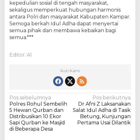
kepedulian sosial di tengah masyarakat,
i
sekaligus memperkuat hubungan harmonis
n
antara Polri dan masyarakat Kabupaten Kampar.
S
i
Semoga berkah Idul Adha dapat menyertai
l
semua pihak dan membawa kebaikan bagi
a
semua.***
t
u
r
Editor: Al
a
h
Ikuti Kami
m
i
N
Pos sebelumnya
Pos berikutnya
Polres Rohul Sembelih
Dr Afni Z Laksanakan
a
5 Hewan Qurban dan
Salat Idul Adha di Tasik
v
Distribusikan 10 Ekor
Betung, Kunjungan
Sapi Qurban ke Masjid
Pertama Usai Dilantik
i
di Beberapa Desa
g