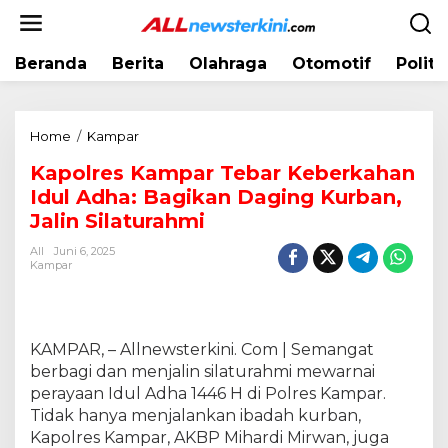
L
e
w
Beranda
Berita
Olahraga
Otomotif
Politi
a
t
i
k
Home
/
Kampar
K
e
a
k
Kapolres Kampar Tebar Keberkahan
p
o
Idul Adha: Bagikan Daging Kurban,
o
n
l
Jalin Silaturahmi
t
r
e
All
Juni 6, 2025
e
Kampar
n
s
K
a
m
KAMPAR, – Allnewsterkini. Com | Semangat
p
berbagi dan menjalin silaturahmi mewarnai
a
perayaan Idul Adha 1446 H di Polres Kampar.
r
Tidak hanya menjalankan ibadah kurban,
T
Kapolres Kampar, AKBP Mihardi Mirwan, juga
e