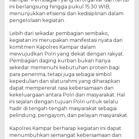
B
ini berlangsung hingga pukul 15.30 WIB,
a
g
menunjukkan efisiensi dan kedisiplinan dalam
i
pengelolaan kegiatan.
k
a
Lebih dari sekadar pembagian sembako,
n
kegiatan ini merupakan manifestasi nyata dari
D
komitmen Kapolres Kampar dalam
a
mewujudkan Polri yang dekat dengan rakyat.
g
Pembagian daging kurban bukan hanya
i
sekedar memenuhi kebutuhan protein bagi
n
para penerima, tetapi juga sebagai simbol
g
kepedulian dan silaturahmi yang diharapkan
K
u
dapat mempererat rasa kebersamaan dan
r
kekeluargaan antara Polri dan masyarakat. Hal
b
ini sejalan dengan tujuan Polri untuk selalu
a
hadir di tengah-tengah masyarakat sebagai
n
pelindung, pengayom, dan pelayan masyarakat.
,
J
Kapolres Kampar berharap kegiatan ini dapat
a
menumbuhkan semangat kebersamaan dan
l