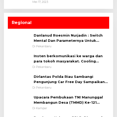
Mei 17, 2023
Regional
Danlanud Roesmin Nurjadin : Switch
Mental Dan Parameternya Untuk
Melaksanakan ✈
Di Pekanbaru
Insten berkomunikasi ke warga dan
para tokoh masyarakat. Cooling
System OMP LK ²024 Polsek Rumbai,
Di Pekanbaru
Kapolsek Iptu SAID ; Tekankan
Dirlantas Polda Riau Sambangi
Pentingnya Memelihara dan Menjaga
Pengunjung Car Free Day Sampaikan
Situasi Kondusif
Pesan Edukasi Kamtibmas &
Di Pekanbaru
Kamseltibcarlantas
Upacara Pembukaan TNI Manunggal
Membangun Desa (TMMD) Ke-121
Kodim 0313/KPR Tahun 2024) ?
Di Kampar