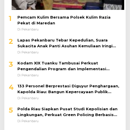
1
Pemcam Kulim Bersama Polsek Kulim Razia
Pekat di Maredan
Di Pekanbaru
2
Lapas Pekanbaru Tebar Kepedulian, Suara
Sukacita Anak Panti Asuhan Kemuliaan Iringi
Bantuan Sosial
Di Pekanbaru
3
Kodam XIX Tuanku Tambusai Perkuat
Pengendalian Program dan Implementasi
Doktrin TNI AD
Di Pekanbaru
4
133 Personel Berprestasi Diguyur Penghargaan,
Kapolda Riau: Bangun Kepercayaan Publik
dengan Karya Nyata
Di Pekanbaru
5
Polda Riau Siapkan Pusat Studi Kepolisian dan
Lingkungan, Perkuat Green Policing Berbasis
Riset
Di Pekanbaru