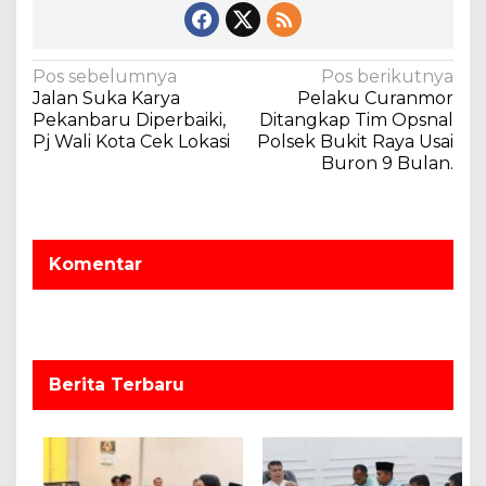
l
(
H
N
Pos sebelumnya
Pos berikutnya
a
Jalan Suka Karya
Pelaku Curanmor
r
a
Pekanbaru Diperbaiki,
Ditangkap Tim Opsnal
k
v
Pj Wali Kota Cek Lokasi
Polsek Bukit Raya Usai
i
Buron 9 Bulan.
i
t
n
g
a
a
s
)
s
Komentar
1
i
1
p
5
T
o
a
s
h
Berita Terbaru
u
n
2
0