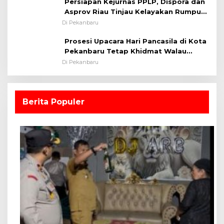
Persiapan Kejurnas PPLP, Dispora dan
Asprov Riau Tinjau Kelayakan Rumput
Lapangan Sepakbola
Di Pekanbaru
Prosesi Upacara Hari Pancasila di Kota
Pekanbaru Tetap Khidmat Walau
Dalam Ruangan
Di Pekanbaru
Berita Populer