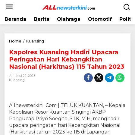
L
e
w
Beranda
Berita
Olahraga
Otomotif
Politi
a
t
i
k
Home
/
Kuansing
K
e
a
k
Kapolres Kuansing Hadiri Upacara
p
o
Peringatan Hari Kebangkitan
o
n
l
Nasional (Harkitnas) 115 Tahun 2023
t
r
e
All
Mei 22, 2023
e
Kuansing
n
s
K
u
a
Allnewsterkini. Com | TELUK KUANTAN, – Kepala
n
Kepolisian Resor Kuantan Singingi AKBP
s
Pangucap Priyo Soegito, S.I.K, M.H, menghadiri
i
upacara peringatan hari Kebangkitan Nasional
n
(Harkitnas) tahun 2023 ke 115 di Lapangan
g