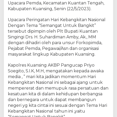
H
Upacara Pemda, Kecamatan Kuantan Tengah,
a
Kabupaten Kuansing, Senin (22/5/2023).
d
i
Upacara Peringatan Hari Kebangkitan Nasional
r
Dengan Tema “Semangat Untuk Bangkit”
i
tersebut dipimpin oleh Plt Bupati Kuantan
U
Singingi Drs. H. Suhardiman Amby, Ak., MM
p
dengan dihadiri oleh para unsur Forkopimda,
a
Pejabat Pemda, Pegawai/Asn dan organisasi
c
masyarakat lingkup Kabupaten Kuansing.
a
r
Kapolres Kuansing AKBP Pangucap Priyo
a
P
Soegito, S.I.K, M.H, mengatakan kepada awaka
e
media , ” mari kita jadikan momentum Hari
r
Kebangkitan Nasional ini sebagai ajang untuk
i
mempererat dan memupuk rasa persatuan dan
n
kesatuan kita di dalam kehidupan berbangsa
g
dan bernegara untuk dapat membangun
a
negeri yg kita cintai ini sesuai dengan Tema Hari
t
Kebangkitan Nasional tahun ini ,yaitu
a
“Semangat Untuk Bangkit” .