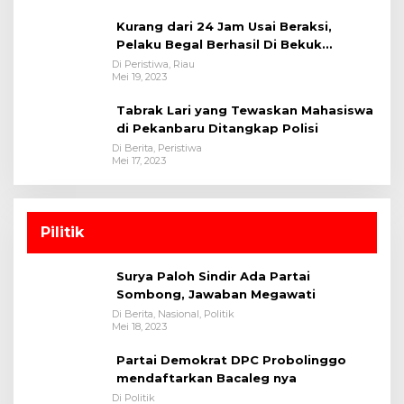
Kurang dari 24 Jam Usai Beraksi,
Pelaku Begal Berhasil Di Bekuk
Satreskrim Polres Kuansing
Di Peristiwa, Riau
Mei 19, 2023
Tabrak Lari yang Tewaskan Mahasiswa
di Pekanbaru Ditangkap Polisi
Di Berita, Peristiwa
Mei 17, 2023
Pilitik
Surya Paloh Sindir Ada Partai
Sombong, Jawaban Megawati
Di Berita, Nasional, Politik
Mei 18, 2023
Partai Demokrat DPC Probolinggo
mendaftarkan Bacaleg nya
Di Politik