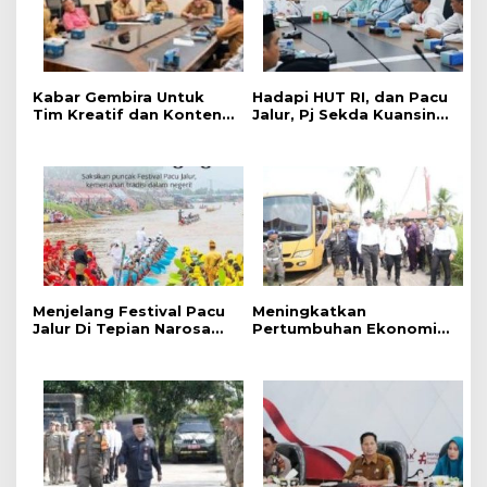
2
3
‎Kabar Gembira Untuk
Hadapi HUT RI, dan Pacu
Tim Kreatif dan Konten
Jalur, Pj Sekda Kuansing
Kreator, Festival Pacu
Kumpulkan Camat Se-
Jalur Nasional 2026
Kabupaten Kuansing
Adakan Lomba Foto dan
Video Pacu Jalur
Menjelang Festival Pacu
Meningkatkan
Jalur Di Tepian Narosa
Pertumbuhan Ekonomi
2026, Ketua Panitia
dan Event Pacu Jalur
Pelaksana Mengatakan
Tahunan, Menteri
Sudah 59 Buah Jalur Yang
Pekerjaan Umum (PU)
Mendaftar
Mengkaji Rancangan
Pembangunan Jalan Tol
Kuansing – Pekanbaru