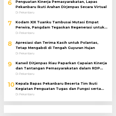
6
Penguatan Kinerja Pemasyarakatan, Lapas
Pekanbaru Ikuti Arahan Dirjenpas Secara Virtual
Di Pekanbaru
7
Kodam XIX Tuanku Tambusai Mutasi Empat
Perwira, Pangdam Tegaskan Regenerasi untuk
Perkuat Kinerja Satuan
Di Pekanbaru
8
Apresiasi dan Terima Kasih untuk Polantas,
Tetap Mengabdi di Tengah Guyuran Hujan
Di Pekanbaru
9
Kanwil Ditjenpas Riau Paparkan Capaian Kinerja
dan Tantangan Pemasyarakatan dalam RDP
Bersama Komisi XIII DPR RI
Di Pekanbaru
10
Kepala Bapas Pekanbaru Beserta Tim Ikuti
Kegiatan Penguatan Tugas dan Fungsi serta
Paparan Penempatan WBP ke Lapas Terbuka
Di Pekanbaru