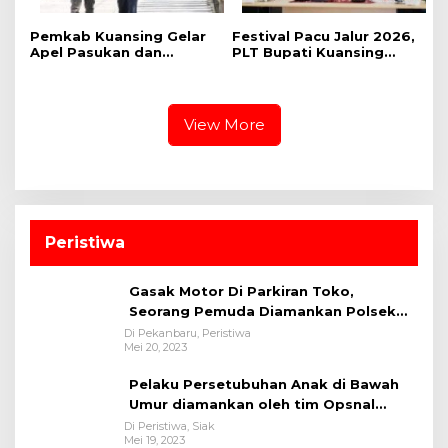
Pemkab Kuansing Gelar
Festival Pacu Jalur 2026,
Apel Pasukan dan
PLT Bupati Kuansing
Perkuat Kesiapan
Segara Aktifkan Kembali
Pengamanan Pacu Jalur
Sponsor Jalur
2026
View More
Peristiwa
Gasak Motor Di Parkiran Toko,
Seorang Pemuda Diamankan Polsek
Bukit Raya
Di Pekanbaru, Peristiwa
Mei 20, 2023
Pelaku Persetubuhan Anak di Bawah
Umur diamankan oleh tim Opsnal
Polsek Tualang-Polres Siak-Polda Riau
Di Peristiwa, Siak
Mei 19, 2023