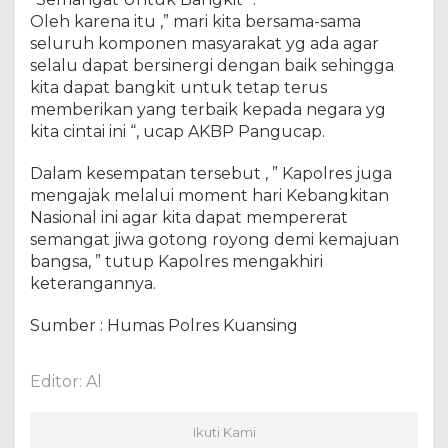
n
Oleh karena itu ,” mari kita bersama-sama
H
a
seluruh komponen masyarakat yg ada agar
r
selalu dapat bersinergi dengan baik sehingga
i
kita dapat bangkit untuk tetap terus
K
memberikan yang terbaik kepada negara yg
e
kita cintai ini “, ucap AKBP Pangucap.
b
a
Dalam kesempatan tersebut , ” Kapolres juga
n
mengajak melalui moment hari Kebangkitan
g
Nasional ini agar kita dapat mempererat
k
semangat jiwa gotong royong demi kemajuan
i
bangsa, ” tutup Kapolres mengakhiri
t
a
keterangannya.
n
N
Sumber : Humas Polres Kuansing
a
s
Editor: Al
i
o
n
Ikuti Kami
a