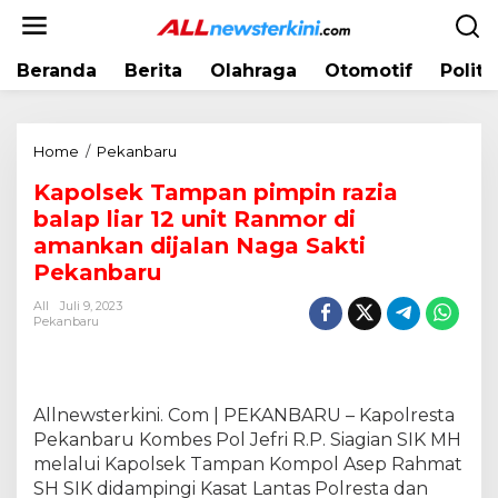
L
e
w
Beranda
Berita
Olahraga
Otomotif
Politi
a
t
i
k
Home
/
Pekanbaru
K
e
a
k
Kapolsek Tampan pimpin razia
p
o
balap liar 12 unit Ranmor di
o
n
l
amankan dijalan Naga Sakti
t
s
Pekanbaru
e
e
n
All
Juli 9, 2023
k
Pekanbaru
T
a
m
p
Allnewsterkini. Com | PEKANBARU – Kapolresta
a
Pekanbaru Kombes Pol Jefri R.P. Siagian SIK MH
n
melalui Kapolsek Tampan Kompol Asep Rahmat
p
i
SH SIK didampingi Kasat Lantas Polresta dan