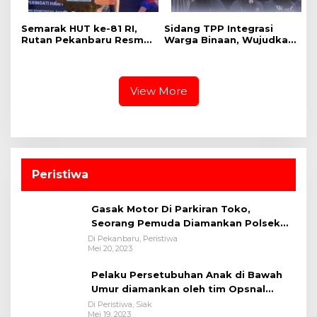
Semarak HUT ke-81 RI,
Sidang TPP Integrasi
Rutan Pekanbaru Resmi
Warga Binaan, Wujudkan
Buka Pekan Olahraga
Proses Pemasyarakatan
Warga Binaan
yang Objektif dan
Akuntabel
View More
Peristiwa
Gasak Motor Di Parkiran Toko,
Seorang Pemuda Diamankan Polsek
Bukit Raya
Di Pekanbaru, Peristiwa
Mei 20, 2023
Pelaku Persetubuhan Anak di Bawah
Umur diamankan oleh tim Opsnal
Polsek Tualang-Polres Siak-Polda Riau
Di Peristiwa, Siak
Mei 19, 2023