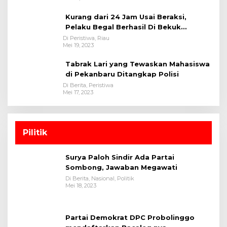
Kurang dari 24 Jam Usai Beraksi,
Pelaku Begal Berhasil Di Bekuk
Satreskrim Polres Kuansing
Di Peristiwa, Riau
Mei 19, 2023
Tabrak Lari yang Tewaskan Mahasiswa
di Pekanbaru Ditangkap Polisi
Di Berita, Peristiwa
Mei 17, 2023
Pilitik
Surya Paloh Sindir Ada Partai
Sombong, Jawaban Megawati
Di Berita, Nasional, Politik
Mei 18, 2023
Partai Demokrat DPC Probolinggo