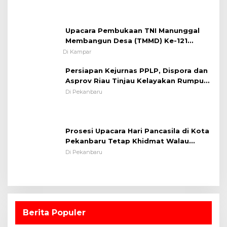
Kamseltibcarlantas
Upacara Pembukaan TNI Manunggal
Membangun Desa (TMMD) Ke-121
Kodim 0313/KPR Tahun 2024) ?
Di Kampar
Persiapan Kejurnas PPLP, Dispora dan
Asprov Riau Tinjau Kelayakan Rumput
Lapangan Sepakbola
Di Pekanbaru
Prosesi Upacara Hari Pancasila di Kota
Pekanbaru Tetap Khidmat Walau
Dalam Ruangan
Di Pekanbaru
Berita Populer