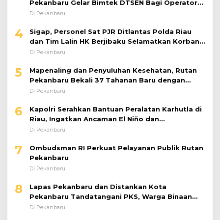
Pekanbaru Gelar Bimtek DTSEN Bagi Operator
Puskessos
Di Pekanbaru
4
Sigap, Personel Sat PJR Ditlantas Polda Riau
dan Tim Lalin HK Berjibaku Selamatkan Korban
Kecelakaan di Tol Pekanbaru–Dumai
Di Pekanbaru
5
Mapenaling dan Penyuluhan Kesehatan, Rutan
Pekanbaru Bekali 37 Tahanan Baru dengan
Edukasi TBC, HIV, dan Bahaya Narkoba
Di Pekanbaru
6
Kapolri Serahkan Bantuan Peralatan Karhutla di
Riau, Ingatkan Ancaman El Niño dan
Prioritaskan Pencegahan
Di Pekanbaru
7
Ombudsman RI Perkuat Pelayanan Publik Rutan
Pekanbaru
Di Pekanbaru
8
Lapas Pekanbaru dan Distankan Kota
Pekanbaru Tandatangani PKS, Warga Binaan
Dibekali Keterampilan Peternakan Ayam Petelur
Di Pekanbaru