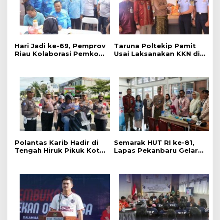
‎Hari Jadi ke-69, Pemprov
Taruna Poltekip Pamit
Riau Kolaborasi Pemkot
Usai Laksanakan KKN di
Pekanbaru Gelar CKG di
Lapas Pekanbaru
Stadion Utama
Polantas Karib Hadir di
Semarak HUT RI ke-81,
Tengah Hiruk Pikuk Kota
Lapas Pekanbaru Gelar
Pekanbaru, Ditlantas
Pemeriksaan Kesehatan
Polda Riau Kobarkan
Gratis untuk Warga
Semangat Keselamatan,
Binaan dan Masyarakat
Nasionalisme dan Green
Policing Jelang HUT KE-
81 RI