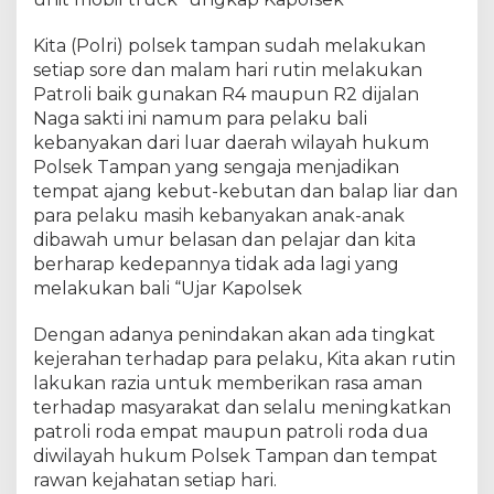
i
t
Kita (Polri) polsek tampan sudah melakukan
R
a
setiap sore dan malam hari rutin melakukan
n
Patroli baik gunakan R4 maupun R2 dijalan
m
Naga sakti ini namum para pelaku bali
o
kebanyakan dari luar daerah wilayah hukum
r
Polsek Tampan yang sengaja menjadikan
d
tempat ajang kebut-kebutan dan balap liar dan
i
para pelaku masih kebanyakan anak-anak
a
dibawah umur belasan dan pelajar dan kita
m
berharap kedepannya tidak ada lagi yang
a
melakukan bali “Ujar Kapolsek
n
k
a
Dengan adanya penindakan akan ada tingkat
n
kejerahan terhadap para pelaku, Kita akan rutin
d
lakukan razia untuk memberikan rasa aman
i
terhadap masyarakat dan selalu meningkatkan
j
patroli roda empat maupun patroli roda dua
a
diwilayah hukum Polsek Tampan dan tempat
l
rawan kejahatan setiap hari.
a