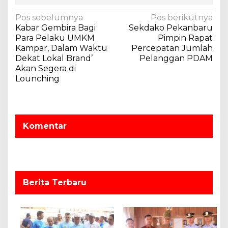
N
Pos sebelumnya
Pos berikutnya
Kabar Gembira Bagi
Sekdako Pekanbaru
a
Para Pelaku UMKM
Pimpin Rapat
v
Kampar, Dalam Waktu
Percepatan Jumlah
Dekat Lokal Brand’
Pelanggan PDAM
i
Akan Segera di
g
Lounching
a
s
i
Komentar
p
o
s
Berita Terbaru