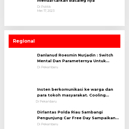
mendaftarkan Bacaleg nya
Di Politik
Mei 17, 2023
Regional
Danlanud Roesmin Nurjadin : Switch
Mental Dan Parameternya Untuk
Melaksanakan ✈
Di Pekanbaru
Insten berkomunikasi ke warga dan
para tokoh masyarakat. Cooling
System OMP LK ²024 Polsek Rumbai,
Di Pekanbaru
Kapolsek Iptu SAID ; Tekankan
Dirlantas Polda Riau Sambangi
Pentingnya Memelihara dan Menjaga
Pengunjung Car Free Day Sampaikan
Situasi Kondusif
Pesan Edukasi Kamtibmas &
Di Pekanbaru