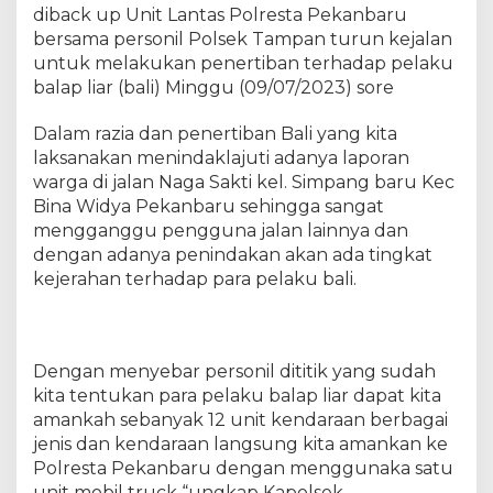
m
diback up Unit Lantas Polresta Pekanbaru
p
bersama personil Polsek Tampan turun kejalan
i
untuk melakukan penertiban terhadap pelaku
n
balap liar (bali) Minggu (09/07/2023) sore
r
a
Dalam razia dan penertiban Bali yang kita
z
laksanakan menindaklajuti adanya laporan
i
warga di jalan Naga Sakti kel. Simpang baru Kec
a
Bina Widya Pekanbaru sehingga sangat
b
mengganggu pengguna jalan lainnya dan
a
l
dengan adanya penindakan akan ada tingkat
a
kejerahan terhadap para pelaku bali.
p
l
i
a
Dengan menyebar personil dititik yang sudah
r
kita tentukan para pelaku balap liar dapat kita
1
amankah sebanyak 12 unit kendaraan berbagai
2
jenis dan kendaraan langsung kita amankan ke
u
Polresta Pekanbaru dengan menggunaka satu
n
unit mobil truck “ungkap Kapolsek