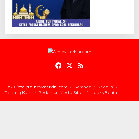
Hak Cipta @allnewsterkini.com
Beranda
Redaksi
Tentang Kami
Pedoman Media Siber
Indeks Berita