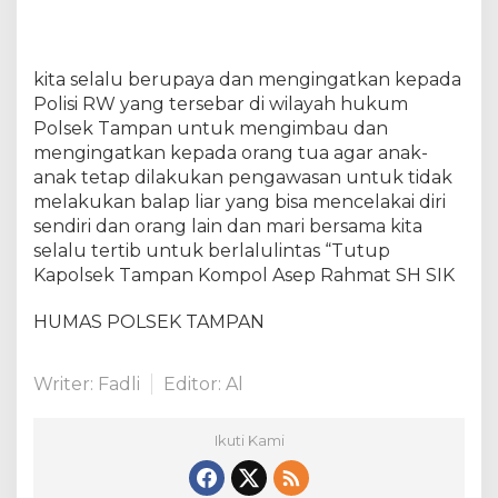
n
N
a
kita selalu berupaya dan mengingatkan kepada
g
Polisi RW yang tersebar di wilayah hukum
a
S
Polsek Tampan untuk mengimbau dan
a
mengingatkan kepada orang tua agar anak-
k
anak tetap dilakukan pengawasan untuk tidak
t
melakukan balap liar yang bisa mencelakai diri
i
sendiri dan orang lain dan mari bersama kita
P
selalu tertib untuk berlalulintas “Tutup
e
Kapolsek Tampan Kompol Asep Rahmat SH SIK
k
a
HUMAS POLSEK TAMPAN
n
b
a
Writer: Fadli
Editor: Al
r
u
Ikuti Kami