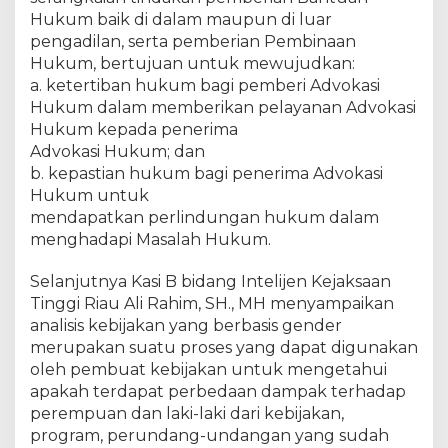
u
Hukum baik di dalam maupun di luar
m
pengadilan, serta pemberian Pembinaan
e
n
Hukum, bertujuan untuk mewujudkan:
j
a. ketertiban hukum bagi pemberi Advokasi
a
Hukum dalam memberikan pelayanan Advokasi
d
Hukum kepada penerima
i
Advokasi Hukum; dan
N
b. kepastian hukum bagi penerima Advokasi
a
Hukum untuk
r
mendapatkan perlindungan hukum dalam
a
menghadapi Masalah Hukum.
s
u
Selanjutnya Kasi B bidang Intelijen Kejaksaan
m
b
Tinggi Riau Ali Rahim, SH., MH menyampaikan
e
analisis kebijakan yang berbasis gender
r
merupakan suatu proses yang dapat digunakan
p
oleh pembuat kebijakan untuk mengetahui
a
apakah terdapat perbedaan dampak terhadap
d
perempuan dan laki-laki dari kebijakan,
a
program, perundang-undangan yang sudah
k