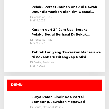
Pelaku Persetubuhan Anak di Bawah
Umur diamankan oleh tim Opsnal
Polsek Tualang-Polres Siak-Polda Riau
Di Peristiwa, Siak
Mei 19, 2023
Kurang dari 24 Jam Usai Beraksi,
Pelaku Begal Berhasil Di Bekuk
Satreskrim Polres Kuansing
Di Peristiwa, Riau
Mei 19, 2023
Tabrak Lari yang Tewaskan Mahasiswa
di Pekanbaru Ditangkap Polisi
Di Berita, Peristiwa
Mei 17, 2023
Pilitik
Surya Paloh Sindir Ada Partai
Sombong, Jawaban Megawati
Di Berita, Nasional, Politik