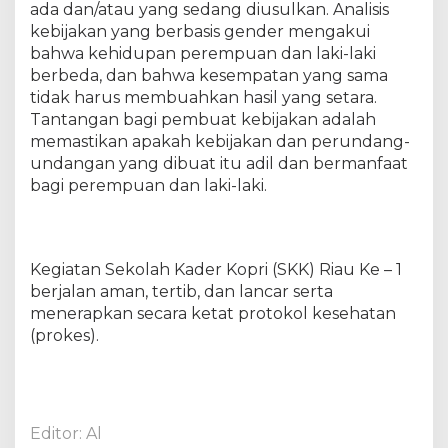
ada dan/atau yang sedang diusulkan. Analisis
e
kebijakan yang berbasis gender mengakui
g
bahwa kehidupan perempuan dan laki-laki
i
a
berbeda, dan bahwa kesempatan yang sama
t
tidak harus membuahkan hasil yang setara.
a
Tantangan bagi pembuat kebijakan adalah
n
memastikan apakah kebijakan dan perundang-
S
undangan yang dibuat itu adil dan bermanfaat
e
bagi perempuan dan laki-laki.
k
o
l
a
Kegiatan Sekolah Kader Kopri (SKK) Riau Ke – 1
h
berjalan aman, tertib, dan lancar serta
K
menerapkan secara ketat protokol kesehatan
a
d
(prokes).
e
r
K
o
Editor: Al
p