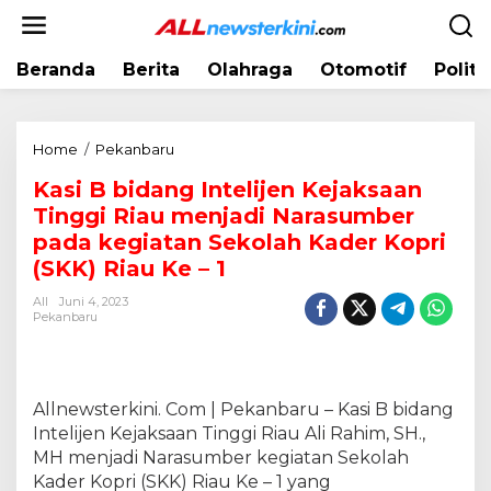
L
e
w
Beranda
Berita
Olahraga
Otomotif
Politi
a
t
i
k
Home
/
Pekanbaru
K
e
a
k
Kasi B bidang Intelijen Kejaksaan
s
o
Tinggi Riau menjadi Narasumber
i
n
B
pada kegiatan Sekolah Kader Kopri
t
b
(SKK) Riau Ke – 1
e
i
n
All
Juni 4, 2023
d
Pekanbaru
a
n
g
I
Allnewsterkini. Com | Pekanbaru – Kasi B bidang
n
Intelijen Kejaksaan Tinggi Riau Ali Rahim, SH.,
t
MH menjadi Narasumber kegiatan Sekolah
e
l
Kader Kopri (SKK) Riau Ke – 1 yang