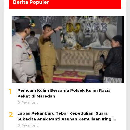
Berita Populer
1
Pemcam Kulim Bersama Polsek Kulim Razia
Pekat di Maredan
Di Pekanbaru
2
Lapas Pekanbaru Tebar Kepedulian, Suara
Sukacita Anak Panti Asuhan Kemuliaan Iringi
Bantuan Sosial
Di Pekanbaru