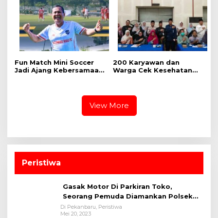
Fun Match Mini Soccer
‎200 Karyawan dan
Jadi Ajang Kebersamaan
Warga Cek Kesehatan
Kakanwil dan Kepala UPT
Gratis Momen RRI Fest
Pemasyarakatan se-Riau
2026 RRI Pekanbaru
View More
Peristiwa
Gasak Motor Di Parkiran Toko,
Seorang Pemuda Diamankan Polsek
Bukit Raya
Di Pekanbaru, Peristiwa
Mei 20, 2023