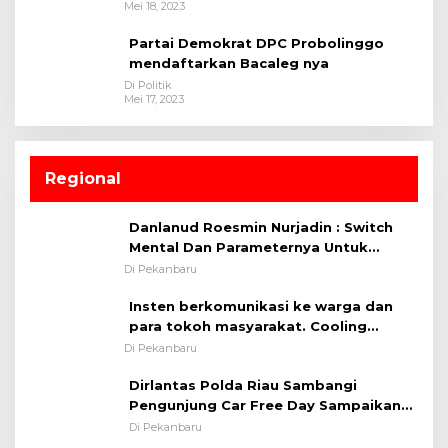
Mei 18, 2023
Partai Demokrat DPC Probolinggo
mendaftarkan Bacaleg nya
Di Politik
Mei 17, 2023
Regional
Danlanud Roesmin Nurjadin : Switch
Mental Dan Parameternya Untuk
Melaksanakan ✈
Di Pekanbaru
Insten berkomunikasi ke warga dan
para tokoh masyarakat. Cooling
System OMP LK ²024 Polsek Rumbai,
Di Pekanbaru
Kapolsek Iptu SAID ; Tekankan
Dirlantas Polda Riau Sambangi
Pentingnya Memelihara dan Menjaga
Pengunjung Car Free Day Sampaikan
Situasi Kondusif
Pesan Edukasi Kamtibmas &
Di Pekanbaru
Kamseltibcarlantas