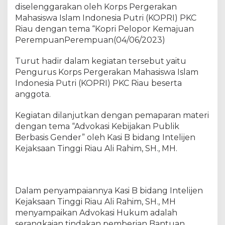
i
diselenggarakan oleh Korps Pergerakan
j
Mahasiswa Islam Indonesia Putri (KOPRI) PKC
e
Riau dengan tema “Kopri Pelopor Kemajuan
n
PerempuanPerempuan(04/06/2023)
K
e
Turut hadir dalam kegiatan tersebut yaitu
j
Pengurus Korps Pergerakan Mahasiswa Islam
a
Indonesia Putri (KOPRI) PKC Riau beserta
k
anggota.
s
a
Kegiatan dilanjutkan dengan pemaparan materi
a
n
dengan tema “Advokasi Kebijakan Publik
T
Berbasis Gender” oleh Kasi B bidang Intelijen
i
Kejaksaan Tinggi Riau Ali Rahim, SH., MH.
n
g
g
i
Dalam penyampaiannya Kasi B bidang Intelijen
R
Kejaksaan Tinggi Riau Ali Rahim, SH., MH
i
menyampaikan Advokasi Hukum adalah
a
serangkaian tindakan pemberian Bantuan