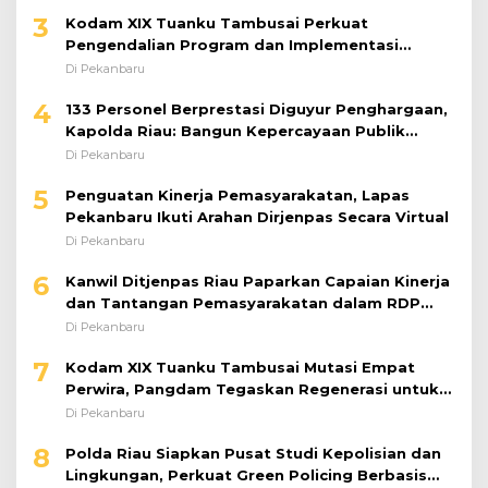
3
Kodam XIX Tuanku Tambusai Perkuat
Pengendalian Program dan Implementasi
Doktrin TNI AD
Di Pekanbaru
4
133 Personel Berprestasi Diguyur Penghargaan,
Kapolda Riau: Bangun Kepercayaan Publik
dengan Karya Nyata
Di Pekanbaru
5
Penguatan Kinerja Pemasyarakatan, Lapas
Pekanbaru Ikuti Arahan Dirjenpas Secara Virtual
Di Pekanbaru
6
Kanwil Ditjenpas Riau Paparkan Capaian Kinerja
dan Tantangan Pemasyarakatan dalam RDP
Bersama Komisi XIII DPR RI
Di Pekanbaru
7
Kodam XIX Tuanku Tambusai Mutasi Empat
Perwira, Pangdam Tegaskan Regenerasi untuk
Perkuat Kinerja Satuan
Di Pekanbaru
8
Polda Riau Siapkan Pusat Studi Kepolisian dan
Lingkungan, Perkuat Green Policing Berbasis