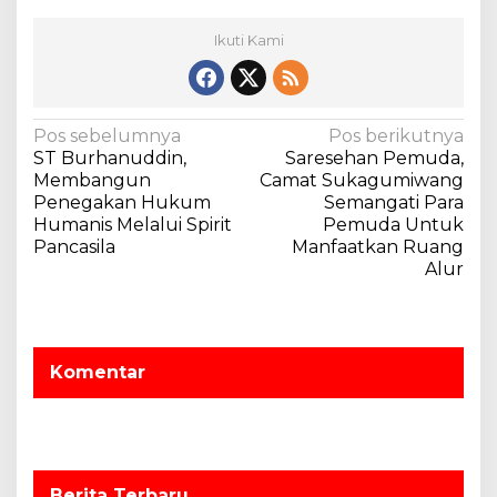
r
i
Ikuti Kami
(
S
K
K
N
Pos sebelumnya
Pos berikutnya
)
ST Burhanuddin,
Saresehan Pemuda,
R
a
Membangun
Camat Sukagumiwang
i
v
Penegakan Hukum
Semangati Para
a
Humanis Melalui Spirit
Pemuda Untuk
i
u
Pancasila
Manfaatkan Ruang
K
g
Alur
e
a
-
1
s
i
Komentar
p
o
s
Berita Terbaru