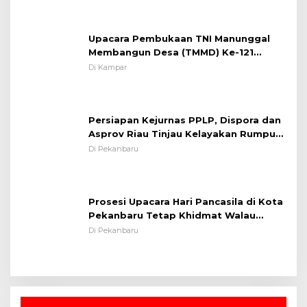
Upacara Pembukaan TNI Manunggal
Membangun Desa (TMMD) Ke-121
Kodim 0313/KPR Tahun 2024) ?
Di Kampar
Persiapan Kejurnas PPLP, Dispora dan
Asprov Riau Tinjau Kelayakan Rumput
Lapangan Sepakbola
Di Pekanbaru
Prosesi Upacara Hari Pancasila di Kota
Pekanbaru Tetap Khidmat Walau
Dalam Ruangan
Di Pekanbaru