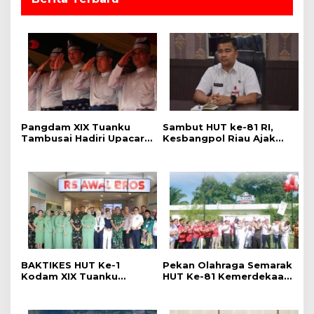
Pangdam XIX Tuanku
Sambut HUT ke-81 RI,
Tambusai Hadiri Upacara
Kesbangpol Riau Ajak
Hari Jadi Ke-69 Provinsi
Warga Perkuat
Riau di Pekanbaru
Semangat Nasionalisme
BAKTIKES HUT Ke-1
Pekan Olahraga Semarak
Kodam XIX Tuanku
HUT Ke-81 Kemerdekaan
Tambusai, Ratusan
RI Resmi Dibuka, Perkuat
Pasien Disiapkan Jalani
Soliditas dan Sportivitas
Operasi Gratis
Pegawai