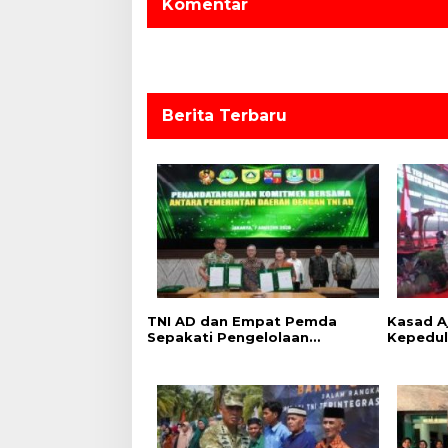
Komentar
i
p
o
s
Berita Terbaru
TNI AD dan Empat Pemda
Kasad A
Sepakati Pengelolaan
Kepedul
Sampah Berbasis Teknologi
Program