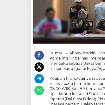
u
n
g
a
n
Y
a
n
g
D
i
d
Sumsel — Allnewsterkini. Com
u
Komering Ilir berhasil meng
g
mengaku sebagai Jaksa berin
a
makan Saudagar di Kayu Agu
P
N
Adapun kronologinya sebagai 
S
Bahwa pada hari ini Senin ta
08.00 WIB, Sdr. BA bersama 
sipil datang ke Kejati Sumse
Operasi (Dal Ops) Bidang Pid
mereka bertemu salah seorang