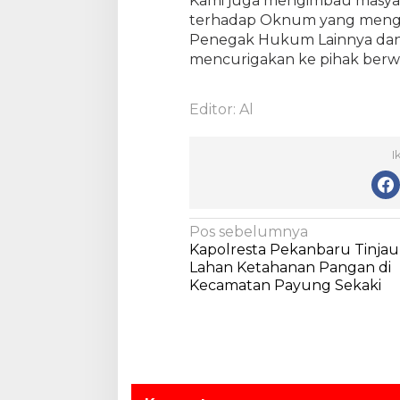
Kami juga mengimbau masyara
terhadap Oknum yang meng
Penegak Hukum Lainnya dan 
mencurigakan ke pihak ber
Editor: Al
I
N
Pos sebelumnya
Kapolresta Pekanbaru Tinjau
a
Lahan Ketahanan Pangan di
v
Kecamatan Payung Sekaki
i
g
a
s