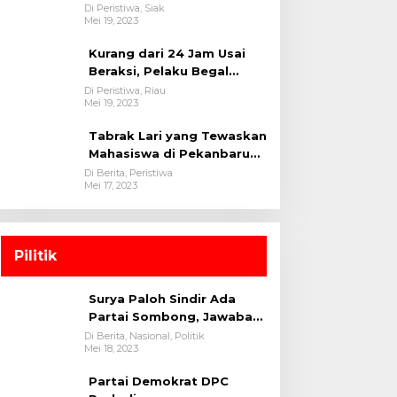
oleh tim Opsnal Polsek
Di Peristiwa, Siak
Mei 19, 2023
Tualang-Polres Siak-Polda
Riau
Kurang dari 24 Jam Usai
Beraksi, Pelaku Begal
Berhasil Di Bekuk
Di Peristiwa, Riau
Mei 19, 2023
Satreskrim Polres
Kuansing
Tabrak Lari yang Tewaskan
Mahasiswa di Pekanbaru
Ditangkap Polisi
Di Berita, Peristiwa
Mei 17, 2023
Pilitik
Surya Paloh Sindir Ada
Partai Sombong, Jawaban
Megawati
Di Berita, Nasional, Politik
Mei 18, 2023
Partai Demokrat DPC