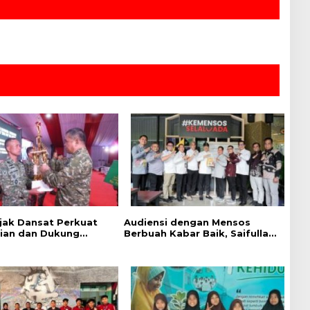
jak Dansat Perkuat
Audiensi dengan Mensos
ian dan Dukung
Berbuah Kabar Baik, Saifullah
 Pemerintah
Yusuf Dijadwalkan Buka Pacu
Jalur 2026 dan Resmikan
Sekolah Rakyat di Kuansing