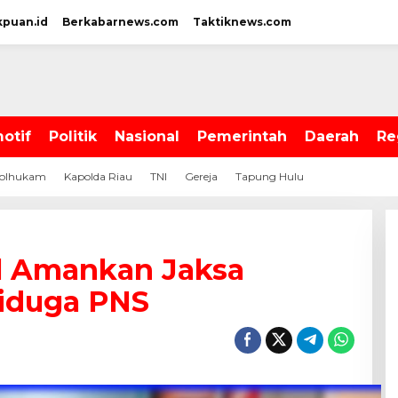
kpuan.id
Berkabarnews.com
Taktiknews.com
otif
Politik
Nasional
Pemerintah
Daerah
Re
olhukam
Kapolda Riau
TNI
Gereja
Tapung Hulu
il Amankan Jaksa
iduga PNS