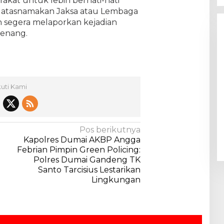
kat untuk lebih berhati-hati
atasnamakan Jaksa atau Lembaga
segera melaporkan kejadian
wenang.
kuti Kami
Pos berikutnya
Kapolres Dumai AKBP Angga
Febrian Pimpin Green Policing:
Polres Dumai Gandeng TK
Santo Tarcisius Lestarikan
Lingkungan