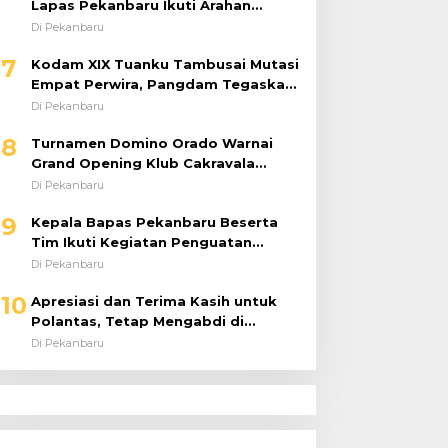
Lapas Pekanbaru Ikuti Arahan
Dirjenpas Secara Virtual
Di Pekanbaru
7
Kodam XIX Tuanku Tambusai Mutasi
Empat Perwira, Pangdam Tegaskan
Regenerasi untuk Perkuat Kinerja
Di Pekanbaru
Satuan
8
Turnamen Domino Orado Warnai
Grand Opening Klub Cakravala
Pekanbaru
Di Pekanbaru
9
Kepala Bapas Pekanbaru Beserta
Tim Ikuti Kegiatan Penguatan
Tugas dan Fungsi serta Paparan
Di Pekanbaru
Penempatan WBP ke Lapas Terbuka
10
Apresiasi dan Terima Kasih untuk
Polantas, Tetap Mengabdi di
Tengah Guyuran Hujan
Di Pekanbaru