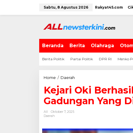
L
Sabtu, 8 Agustus 2026
Rakyat45.com
Ci
e
w
a
t
i
k
e
Beranda
Berita
Olahraga
Otom
k
o
Berita Politik
Partai Politik
DPR RI
Menko P
n
t
e
Home
/
Daerah
K
n
e
Kejari Oki Berhas
j
a
Gadungan Yang D
r
i
All
Oktober 7, 2025
O
Daerah
k
i
B