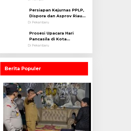
0313/KPR Tahun 2024) ?
Persiapan Kejurnas PPLP,
Dispora dan Asprov Riau
Tinjau Kelayakan Rumput
Di Pekanbaru
Lapangan Sepakbola
Prosesi Upacara Hari
Pancasila di Kota
Pekanbaru Tetap Khidmat
Di Pekanbaru
Walau Dalam Ruangan
Berita Populer