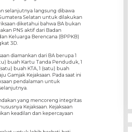
an selanjutnya langsung dibawa
Sumatera Selatan untuk dilakukan
eriksaan diketahui bahwa BA bukan
kan PNS aktif dari Badan
an Keluarga Berencana (BPPKB)
kat 3D.
saan diamankan dari BA berupa 1
atu) buah Kartu Tanda Penduduk, 1
(satu) buah KTA, 1 (satu) buah
baju Gamjak Kejaksaan. Pada saat ini
iksaan pendalaman untuk
elanjutnya.
indakan yang mencoreng integritas
susnya Kejaksaan. Kejaksaan
kan keadilan dan kepercayaan