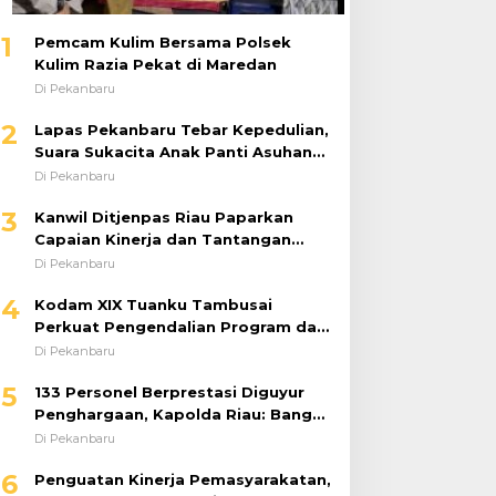
1
Pemcam Kulim Bersama Polsek
Kulim Razia Pekat di Maredan
Di Pekanbaru
2
Lapas Pekanbaru Tebar Kepedulian,
Suara Sukacita Anak Panti Asuhan
Kemuliaan Iringi Bantuan Sosial
Di Pekanbaru
3
Kanwil Ditjenpas Riau Paparkan
Capaian Kinerja dan Tantangan
Pemasyarakatan dalam RDP
Di Pekanbaru
Bersama Komisi XIII DPR RI
4
Kodam XIX Tuanku Tambusai
Perkuat Pengendalian Program dan
Implementasi Doktrin TNI AD
Di Pekanbaru
5
133 Personel Berprestasi Diguyur
Penghargaan, Kapolda Riau: Bangun
Kepercayaan Publik dengan Karya
Di Pekanbaru
Nyata
6
Penguatan Kinerja Pemasyarakatan,