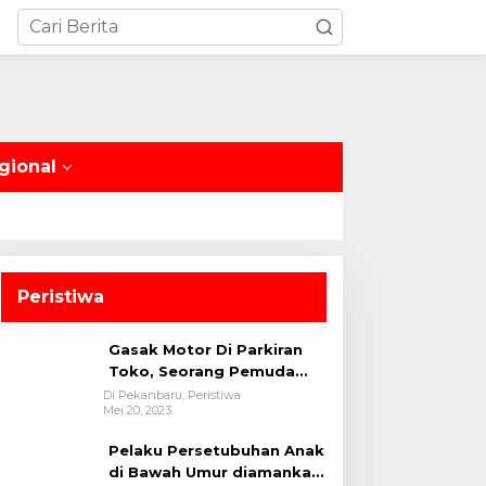
gional
Peristiwa
Gasak Motor Di Parkiran
Toko, Seorang Pemuda
Diamankan Polsek Bukit
Di Pekanbaru, Peristiwa
Mei 20, 2023
Raya
Pelaku Persetubuhan Anak
di Bawah Umur diamankan