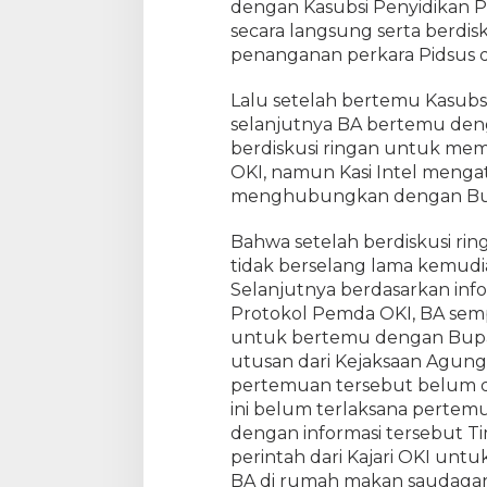
dengan Kasubsi Penyidikan P
secara langsung serta berdi
penanganan perkara Pidsus di
Lalu setelah bertemu Kasubsi
selanjutnya BA bertemu denga
berdiskusi ringan untuk me
OKI, namun Kasi Intel menga
menghubungkan dengan Bup
Bahwa setelah berdiskusi ring
tidak berselang lama kemud
Selanjutnya berdasarkan info
Protokol Pemda OKI, BA sem
untuk bertemu dengan Bupa
utusan dari Kejaksaan Agun
pertemuan tersebut belum d
ini belum terlaksana pertem
dengan informasi tersebut Ti
perintah dari Kajari OKI u
BA di rumah makan saudagar