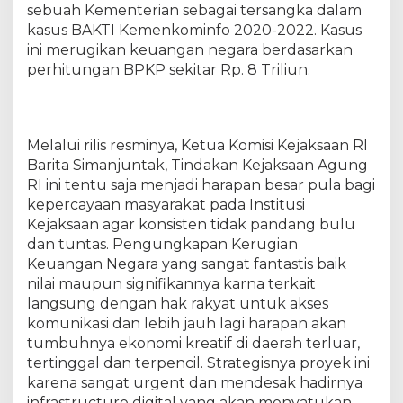
N
sebuah Kementerian sebagai tersangka dalam
e
kasus BAKTI Kemenkominfo 2020-2022. Kasus
g
ini merugikan keuangan negara berdasarkan
a
perhitungan BPKP sekitar Rp. 8 Triliun.
r
a
F
a
Melalui rilis resminya, Ketua Komisi Kejaksaan RI
n
Barita Simanjuntak, Tindakan Kejaksaan Agung
t
RI ini tentu saja menjadi harapan besar pula bagi
a
kepercayaan masyarakat pada Institusi
s
Kejaksaan agar konsisten tidak pandang bulu
t
i
dan tuntas. Pengungkapan Kerugian
s
Keuangan Negara yang sangat fantastis baik
8
nilai maupun signifikannya karna terkait
T
langsung dengan hak rakyat untuk akses
d
komunikasi dan lebih jauh lagi harapan akan
a
tumbuhnya ekonomi kreatif di daerah terluar,
l
tertinggal dan terpencil. Strategisnya proyek ini
a
karena sangat urgent dan mendesak hadirnya
m
infrastructure digital yang akan menyatukan