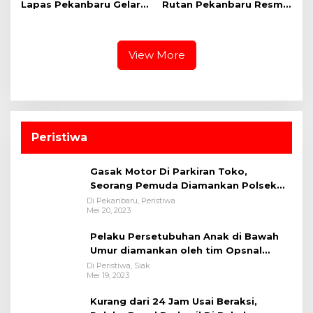
Lapas Pekanbaru Gelar
Rutan Pekanbaru Resmi
Pemeriksaan Kesehatan
Buka Pekan Olahraga
Gratis untuk Warga
Warga Binaan
Binaan dan Masyarakat
View More
Peristiwa
Gasak Motor Di Parkiran Toko,
Seorang Pemuda Diamankan Polsek
Bukit Raya
Di Pekanbaru, Peristiwa
Mei 20, 2023
Pelaku Persetubuhan Anak di Bawah
Umur diamankan oleh tim Opsnal
Polsek Tualang-Polres Siak-Polda Riau
Di Peristiwa, Siak
Mei 19, 2023
Kurang dari 24 Jam Usai Beraksi,