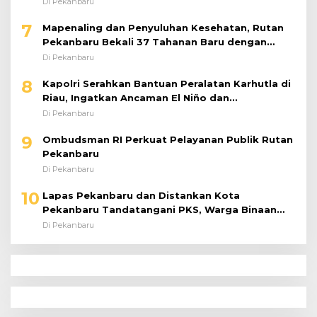
Kecelakaan di Tol Pekanbaru–Dumai
Di Pekanbaru
7
Mapenaling dan Penyuluhan Kesehatan, Rutan
Pekanbaru Bekali 37 Tahanan Baru dengan
Edukasi TBC, HIV, dan Bahaya Narkoba
Di Pekanbaru
8
Kapolri Serahkan Bantuan Peralatan Karhutla di
Riau, Ingatkan Ancaman El Niño dan
Prioritaskan Pencegahan
Di Pekanbaru
9
Ombudsman RI Perkuat Pelayanan Publik Rutan
Pekanbaru
Di Pekanbaru
10
Lapas Pekanbaru dan Distankan Kota
Pekanbaru Tandatangani PKS, Warga Binaan
Dibekali Keterampilan Peternakan Ayam Petelur
Di Pekanbaru