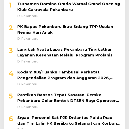
1
Turnamen Domino Orado Warnai Grand Opening
Klub Cakravala Pekanbaru
Di Pekanbaru
2
PK Bapas Pekanbaru Ikuti Sidang TPP Usulan
Remisi Hari Anak
Di Pekanbaru
3
Langkah Nyata Lapas Pekanbaru Tingkatkan
Layanan Kesehatan Melalui Program Prolanis
Di Pekanbaru
4
Kodam XIX/Tuanku Tambusai Perketat
Pengendalian Program dan Anggaran 2026,
Pastikan Kinerja Tepat Sasaran
Di Pekanbaru
5
Pastikan Bansos Tepat Sasaran, Pemko
Pekanbaru Gelar Bimtek DTSEN Bagi Operator
Puskessos
Di Pekanbaru
6
Sigap, Personel Sat PJR Ditlantas Polda Riau
dan Tim Lalin HK Berjibaku Selamatkan Korban