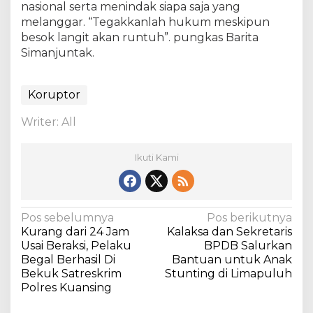
nasional serta menindak siapa saja yang
f
melanggar. “Tegakkanlah hukum meskipun
o
besok langit akan runtuh”. pungkas Barita
h
a
Simanjuntak.
r
u
s
Koruptor
d
i
Writer: All
u
s
Ikuti Kami
u
t
t
u
N
Pos sebelumnya
Pos berikutnya
n
Kurang dari 24 Jam
Kalaksa dan Sekretaris
t
a
Usai Beraksi, Pelaku
BPDB Salurkan
a
v
Begal Berhasil Di
Bantuan untuk Anak
s
Bekuk Satreskrim
Stunting di Limapuluh
i
Polres Kuansing
g