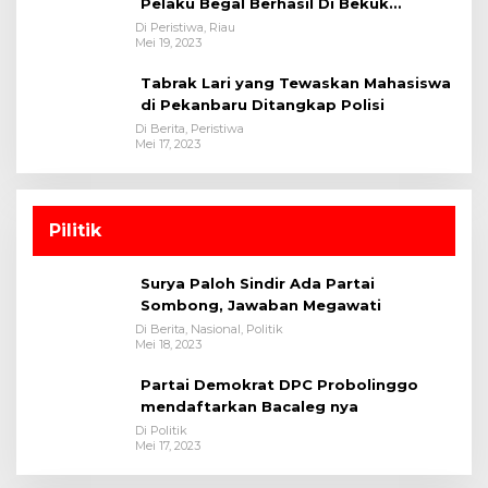
Pelaku Begal Berhasil Di Bekuk
Satreskrim Polres Kuansing
Di Peristiwa, Riau
Mei 19, 2023
Tabrak Lari yang Tewaskan Mahasiswa
di Pekanbaru Ditangkap Polisi
Di Berita, Peristiwa
Mei 17, 2023
Pilitik
Surya Paloh Sindir Ada Partai
Sombong, Jawaban Megawati
Di Berita, Nasional, Politik
Mei 18, 2023
Partai Demokrat DPC Probolinggo
mendaftarkan Bacaleg nya
Di Politik
Mei 17, 2023