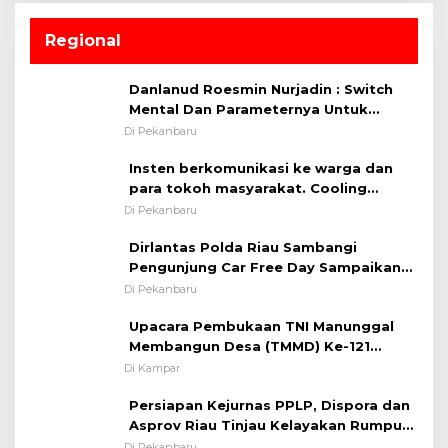
Regional
Danlanud Roesmin Nurjadin : Switch
Mental Dan Parameternya Untuk
Melaksanakan ✈
Di Pekanbaru
Insten berkomunikasi ke warga dan
para tokoh masyarakat. Cooling
System OMP LK ²024 Polsek Rumbai,
Di Pekanbaru
Kapolsek Iptu SAID ; Tekankan
Dirlantas Polda Riau Sambangi
Pentingnya Memelihara dan Menjaga
Pengunjung Car Free Day Sampaikan
Situasi Kondusif
Pesan Edukasi Kamtibmas &
Di Pekanbaru
Kamseltibcarlantas
Upacara Pembukaan TNI Manunggal
Membangun Desa (TMMD) Ke-121
Kodim 0313/KPR Tahun 2024) ?
Di Kampar
Persiapan Kejurnas PPLP, Dispora dan
Asprov Riau Tinjau Kelayakan Rumput
Lapangan Sepakbola
Di Pekanbaru