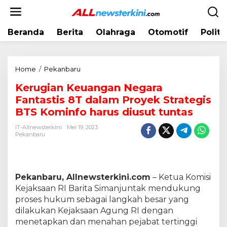
L
e
w
Beranda
Berita
Olahraga
Otomotif
Politi
a
t
i
k
Home
/
Pekanbaru
K
e
e
k
Kerugian Keuangan Negara
r
o
Fantastis 8T dalam Proyek Strategis
u
n
g
BTS Kominfo harus diusut tuntas
t
i
e
IT-Allnewsterkini
Mei 19, 2023
a
Pekanbaru
n
n
K
e
u
Pekanbaru, Allnewsterkini.com
– Ketua Komisi
a
Kejaksaan RI Barita Simanjuntak mendukung
n
proses hukum sebagai langkah besar yang
g
dilakukan Kejaksaan Agung RI dengan
a
menetapkan dan menahan pejabat tertinggi
n