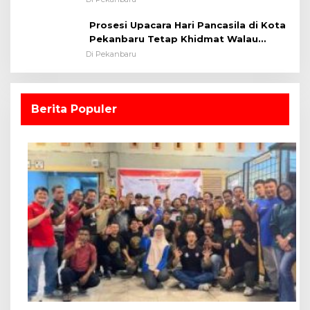
Prosesi Upacara Hari Pancasila di Kota
Pekanbaru Tetap Khidmat Walau
Dalam Ruangan
Di Pekanbaru
Berita Populer