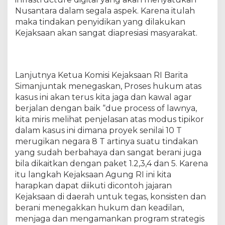
P
Nusantara dalam segala aspek. Karena itulah
r
o
maka tindakan penyidikan yang dilakukan
y
Kejaksaan akan sangat diapresiasi masyarakat.
e
k
S
t
Lanjutnya Ketua Komisi Kejaksaan RI Barita
r
Simanjuntak menegaskan, Proses hukum atas
a
kasus ini akan terus kita jaga dan kawal agar
t
berjalan dengan baik “due process of lawnya,
e
kita miris melihat penjelasan atas modus tipikor
g
dalam kasus ini dimana proyek senilai 10 T
i
merugikan negara 8 T artinya suatu tindakan
s
B
yang sudah berbahaya dan sangat berani juga
T
bila dikaitkan dengan paket 1.2,3,4 dan 5. Karena
S
itu langkah Kejaksaan Agung RI ini kita
K
harapkan dapat diikuti dicontoh jajaran
o
Kejaksaan di daerah untuk tegas, konsisten dan
m
berani menegakkan hukum dan keadilan,
i
menjaga dan mengamankan program strategis
n