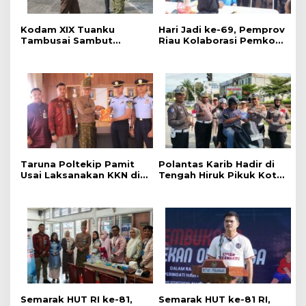
Kodam XIX Tuanku
‎Hari Jadi ke-69, Pemprov
Tambusai Sambut
Riau Kolaborasi Pemkot
Kunjungan Kerja Menhan
Pekanbaru Gelar CKG di
RI ke Yonif TP 952/Imam
Stadion Utama
Bulqin dan Yonif TP
898/Pancalang Cakti
Taruna Poltekip Pamit
Polantas Karib Hadir di
Usai Laksanakan KKN di
Tengah Hiruk Pikuk Kota
Lapas Pekanbaru
Pekanbaru, Ditlantas
Polda Riau Kobarkan
Semangat Keselamatan,
Nasionalisme dan Green
Policing Jelang HUT KE-
81 RI
Semarak HUT RI ke-81,
Semarak HUT ke-81 RI,