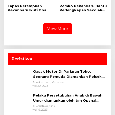
Lapas Perempuan
Pemko Pekanbaru Bantu
Pekanbaru Ikuti Doa
Perlengkapan Sekolah
Kebangsaan Lintas
untuk 1.173 Siswa Paud
Agama dan Kick Off
Semarak HUT ke-81
Kemerdekaan RI Secara
View More
Virtual
Peristiwa
Gasak Motor Di Parkiran Toko,
Seorang Pemuda Diamankan Polsek
Bukit Raya
Di Pekanbaru, Peristiwa
Mei 20, 2023
Pelaku Persetubuhan Anak di Bawah
Umur diamankan oleh tim Opsnal
Polsek Tualang-Polres Siak-Polda Riau
Di Peristiwa, Siak
Mei 19, 2023