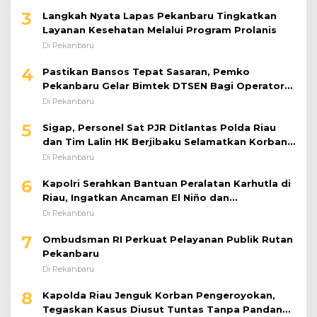
3
Langkah Nyata Lapas Pekanbaru Tingkatkan
Layanan Kesehatan Melalui Program Prolanis
Di Pekanbaru
4
Pastikan Bansos Tepat Sasaran, Pemko
Pekanbaru Gelar Bimtek DTSEN Bagi Operator
Puskessos
Di Pekanbaru
5
Sigap, Personel Sat PJR Ditlantas Polda Riau
dan Tim Lalin HK Berjibaku Selamatkan Korban
Kecelakaan di Tol Pekanbaru–Dumai
Di Pekanbaru
6
Kapolri Serahkan Bantuan Peralatan Karhutla di
Riau, Ingatkan Ancaman El Niño dan
Prioritaskan Pencegahan
Di Pekanbaru
7
Ombudsman RI Perkuat Pelayanan Publik Rutan
Pekanbaru
Di Pekanbaru
8
Kapolda Riau Jenguk Korban Pengeroyokan,
Tegaskan Kasus Diusut Tuntas Tanpa Pandang