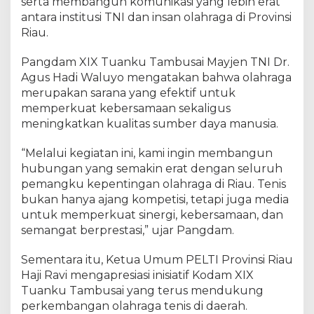
serta membangun komunikasi yang lebih erat
i
antara institusi TNI dan insan olahraga di Provinsi
n
Riau.
e
r
Pangdam XIX Tuanku Tambusai Mayjen TNI Dr.
g
Agus Hadi Waluyo mengatakan bahwa olahraga
i
merupakan sarana yang efektif untuk
M
a
memperkuat kebersamaan sekaligus
j
meningkatkan kualitas sumber daya manusia.
u
k
“Melalui kegiatan ini, kami ingin membangun
a
hubungan yang semakin erat dengan seluruh
n
pemangku kepentingan olahraga di Riau. Tenis
O
bukan hanya ajang kompetisi, tetapi juga media
l
untuk memperkuat sinergi, kebersamaan, dan
a
semangat berprestasi,” ujar Pangdam.
h
r
Sementara itu, Ketua Umum PELTI Provinsi Riau
a
Haji Ravi mengapresiasi inisiatif Kodam XIX
g
a
Tuanku Tambusai yang terus mendukung
T
perkembangan olahraga tenis di daerah.