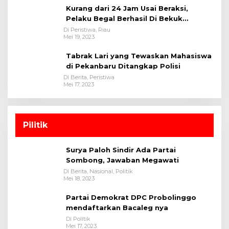
Kurang dari 24 Jam Usai Beraksi,
Pelaku Begal Berhasil Di Bekuk
Satreskrim Polres Kuansing
Di Peristiwa, Riau
Mei 19, 2023
Tabrak Lari yang Tewaskan Mahasiswa
di Pekanbaru Ditangkap Polisi
Di Berita, Peristiwa
Mei 17, 2023
Pilitik
Surya Paloh Sindir Ada Partai
Sombong, Jawaban Megawati
Di Berita, Nasional, Politik
Mei 18, 2023
Partai Demokrat DPC Probolinggo
mendaftarkan Bacaleg nya
Di Politik
Mei 17, 2023