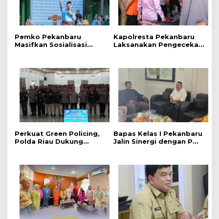
‎Pemko Pekanbaru
Kapolresta Pekanbaru
Masifkan Sosialisasi
Laksanakan Pengecekan
Bahaya LGBT dan HIV
Langsung Terhadap Dua
AIDS Bagi Siswa MAN 2
Embung di Dua
Pekanbaru
Kecamatan Menghadapi
Karhutla
Perkuat Green Policing,
Bapas Kelas I Pekanbaru
Polda Riau Dukung
Jalin Sinergi dengan PW
Ekspedisi Merah Putih
Pemuda Muhammadiyah
Presisi Melalui Pelatihan
Riau Dukung Program
Penanaman Mangrove
Kelayan Binter