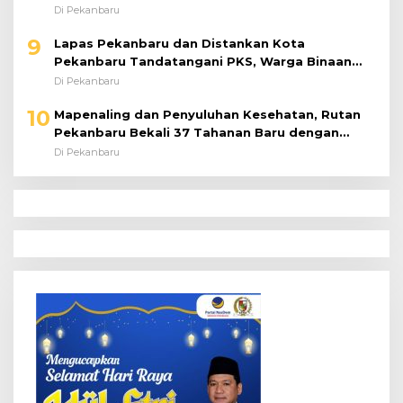
Bulu
Di Pekanbaru
9
Lapas Pekanbaru dan Distankan Kota
Pekanbaru Tandatangani PKS, Warga Binaan
Dibekali Keterampilan Peternakan Ayam Petelur
Di Pekanbaru
10
Mapenaling dan Penyuluhan Kesehatan, Rutan
Pekanbaru Bekali 37 Tahanan Baru dengan
Edukasi TBC, HIV, dan Bahaya Narkoba
Di Pekanbaru