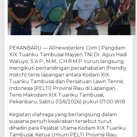
m
b
u
s
a
i
d
a
PEKANBARU — Allnewsterkini. Com | Pangdam
n
XIX Tuanku Tambusai Mayjen TNI Dr. Agus Hadi
P
Waluyo, S.A.P., M.M., C.H.R.M.P. turun langsung
E
mengikuti pertandingan persahabatan (friendly
L
match) tenis lapangan antara Kodam XIX
T
Tuanku Tambusai dan Persatuan Lawn Tennis
I
Indonesia (PELTI) Provinsi Riau di Lapangan
R
i
Tenis Makodam XIX Tuanku Tambusai,
a
Pekanbaru, Sabtu (13/6/2026) pukul 07.00 WIB.
u
G
Kegiatan olahraga yang berlangsung dalam
e
suasana penuh keakraban tersebut turut
l
dihadiri para Pejabat Utama Kodam XIX Tuanku
a
Tambusai, Ketua Umum PELTI Provinsi Riau