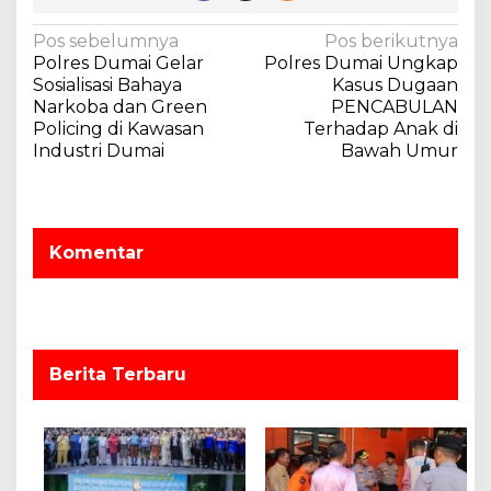
N
Pos sebelumnya
Pos berikutnya
Polres Dumai Gelar
Polres Dumai Ungkap
a
Sosialisasi Bahaya
Kasus Dugaan
v
Narkoba dan Green
PENCABULAN
Policing di Kawasan
Terhadap Anak di
i
Industri Dumai
Bawah Umur
g
a
s
Komentar
i
p
o
s
Berita Terbaru