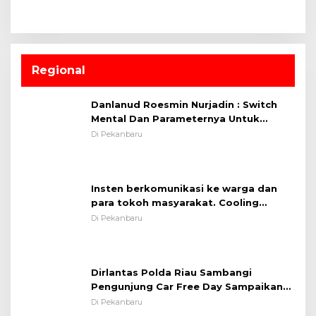
Regional
Danlanud Roesmin Nurjadin : Switch
Mental Dan Parameternya Untuk
Melaksanakan ✈
Di Pekanbaru
Insten berkomunikasi ke warga dan
para tokoh masyarakat. Cooling
System OMP LK ²024 Polsek Rumbai,
Di Pekanbaru
Kapolsek Iptu SAID ; Tekankan
Pentingnya Memelihara dan Menjaga
Situasi Kondusif
Dirlantas Polda Riau Sambangi
Pengunjung Car Free Day Sampaikan
Pesan Edukasi Kamtibmas &
Di Pekanbaru
Kamseltibcarlantas