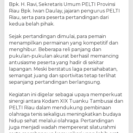
r
Bpk. H. Ravi, Sekretaris Umum PELTI Provinsi
F
Riau Bpk. Iwan Daulay, jajaran pengurus PELTI
r
Riau, serta para peserta pertandingan dari
i
kedua belah pihak.
e
n
d
Sejak pertandingan dimulai, para pemain
l
menampilkan permainan yang kompetitif dan
y
menghibur. Beberapa reli panjang dan
M
pukulan-pukulan akurat berhasil memancing
a
antusiasme peserta yang hadir di sekitar
t
lapangan. Meski berstatus laga persahabatan,
c
semangat juang dan sportivitas tetap terlihat
h
sepanjang pertandingan berlangsung.
,
P
Kegiatan ini digelar sebagai upaya memperkuat
e
sinergi antara Kodam XIX Tuanku Tambusai dan
r
k
PELTI Riau dalam mendukung pembinaan
u
olahraga tenis sekaligus meningkatkan budaya
a
hidup sehat melalui olahraga. Pertandingan
t
juga menjadi wadah mempererat silaturahmi
S