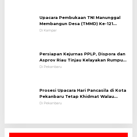
Upacara Pembukaan TNI Manunggal
Membangun Desa (TMMD) Ke-121
Kodim 0313/KPR Tahun 2024) ?
Di Kampar
Persiapan Kejurnas PPLP, Dispora dan
Asprov Riau Tinjau Kelayakan Rumput
Lapangan Sepakbola
Di Pekanbaru
Prosesi Upacara Hari Pancasila di Kota
Pekanbaru Tetap Khidmat Walau
Dalam Ruangan
Di Pekanbaru