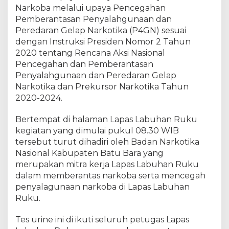
L
Narkoba melalui upaya Pencegahan
a
Pemberantasan Penyalahgunaan dan
p
Peredaran Gelap Narkotika (P4GN) sesuai
a
dengan Instruksi Presiden Nomor 2 Tahun
s
2020 tentang Rencana Aksi Nasional
B
Pencegahan dan Pemberantasan
e
Penyalahgunaan dan Peredaran Gelap
r
Narkotika dan Prekursor Narkotika Tahun
s
i
2020-2024.
n
a
Bertempat di halaman Lapas Labuhan Ruku
r
kegiatan yang dimulai pukul 08.30 WIB
,
tersebut turut dihadiri oleh Badan Narkotika
P
Nasional Kabupaten Batu Bara yang
e
merupakan mitra kerja Lapas Labuhan Ruku
t
dalam memberantas narkoba serta mencegah
u
penyalagunaan narkoba di Lapas Labuhan
g
Ruku.
a
s
Tes urine ini di ikuti seluruh petugas Lapas
L