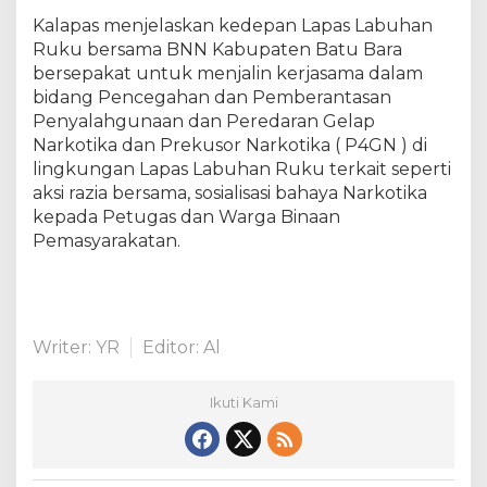
m
Kalapas menjelaskan kedepan Lapas Labuhan
a
Ruku bersama BNN Kabupaten Batu Bara
d
e
bersepakat untuk menjalin kerjasama dalam
n
bidang Pencegahan dan Pemberantasan
g
Penyalahgunaan dan Peredaran Gelap
a
Narkotika dan Prekusor Narkotika ( P4GN ) di
n
lingkungan Lapas Labuhan Ruku terkait seperti
B
aksi razia bersama, sosialisasi bahaya Narkotika
N
kepada Petugas dan Warga Binaan
N
Pemasyarakatan.
K
B
a
t
u
Writer: YR
Editor: Al
B
a
r
Ikuti Kami
a
.