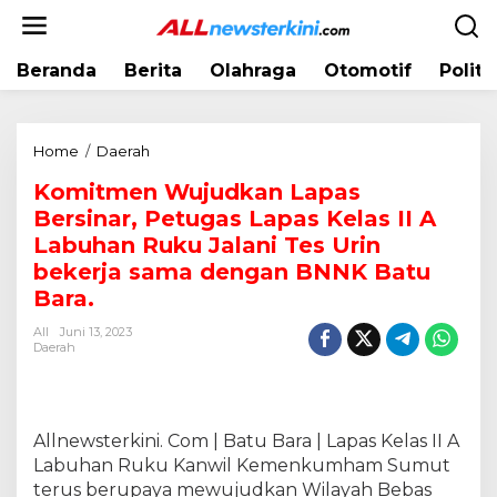
L
e
w
Beranda
Berita
Olahraga
Otomotif
Politi
a
t
i
k
Home
/
Daerah
K
e
o
k
Komitmen Wujudkan Lapas
m
o
Bersinar, Petugas Lapas Kelas II A
i
n
t
Labuhan Ruku Jalani Tes Urin
t
m
bekerja sama dengan BNNK Batu
e
e
Bara.
n
n
W
All
Juni 13, 2023
Daerah
u
j
u
d
Allnewsterkini. Com | Batu Bara | Lapas Kelas II A
k
a
Labuhan Ruku Kanwil Kemenkumham Sumut
n
terus berupaya mewujudkan Wilayah Bebas