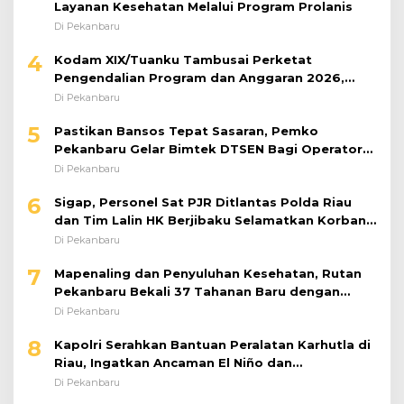
4
Kodam XIX/Tuanku Tambusai Perketat
Pengendalian Program dan Anggaran 2026,
Pastikan Kinerja Tepat Sasaran
Di Pekanbaru
5
Pastikan Bansos Tepat Sasaran, Pemko
Pekanbaru Gelar Bimtek DTSEN Bagi Operator
Puskessos
Di Pekanbaru
6
Sigap, Personel Sat PJR Ditlantas Polda Riau
dan Tim Lalin HK Berjibaku Selamatkan Korban
Kecelakaan di Tol Pekanbaru–Dumai
Di Pekanbaru
7
Mapenaling dan Penyuluhan Kesehatan, Rutan
Pekanbaru Bekali 37 Tahanan Baru dengan
Edukasi TBC, HIV, dan Bahaya Narkoba
Di Pekanbaru
8
Kapolri Serahkan Bantuan Peralatan Karhutla di
Riau, Ingatkan Ancaman El Niño dan
Prioritaskan Pencegahan
Di Pekanbaru
9
Ombudsman RI Perkuat Pelayanan Publik Rutan
Pekanbaru