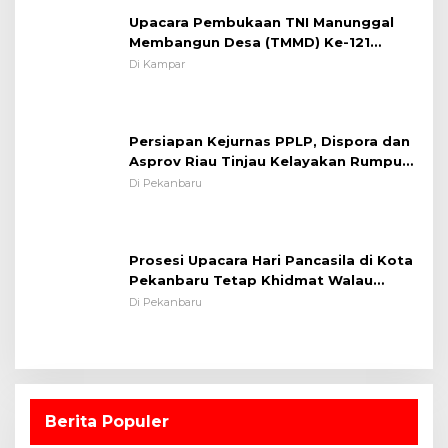
Membangun Desa (TMMD) Ke-121
Kodim 0313/KPR Tahun 2024) ?
Di Kampar
Persiapan Kejurnas PPLP, Dispora dan
Asprov Riau Tinjau Kelayakan Rumput
Lapangan Sepakbola
Di Pekanbaru
Prosesi Upacara Hari Pancasila di Kota
Pekanbaru Tetap Khidmat Walau
Dalam Ruangan
Di Pekanbaru
Berita Populer