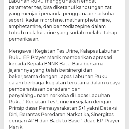
a
Labuhan Ruku menggunakan empat
p
parameter tes, bisa diketahui kandungan zat
a
yang menjadi penanda penggunaan narkoba
s
seperti kadar morphine, methamphetamine,
K
amphetamine, dan benzodiazepine dalam
e
tubuh melalui urine yang sudah melalui tahap
l
pemeriksaan.
a
s
Mengawali Kegiatan Tes Urine, Kalapas Labuhan
I
Ruku EP Prayer Manik memberikan apresiasi
I
kepada Kepala BNNK Batu Bara bersama
A
L
jajarannya yang telah bersinergi dan
a
bekerjasama dengan Lapas Labuhan Ruku
b
dalam berbagai kegiatan terutama dalam upaya
u
pemberantasan peredaran dan
h
penyalahgunaan narkoba di Lapas Labuhan
a
Ruku.” Kegiatan Tes Urine ini sejalan dengan
n
Prinsip dasar Pemasyarakatan 3+1 yakni Deteksi
R
Dini, Berantas Peredaran Narkotika, Sinergitas
u
dengan APH dan Back to Basic.” Ucap EP Prayer
k
Manik .
u