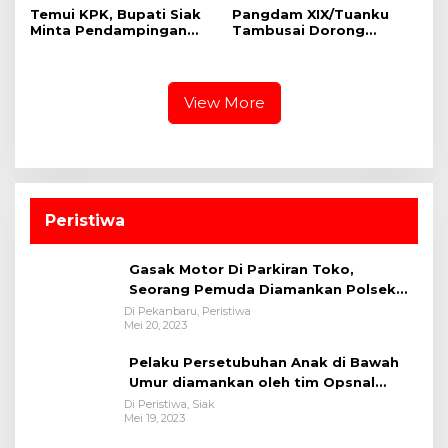
Temui KPK, Bupati Siak
Pangdam XIX/Tuanku
Minta Pendampingan
Tambusai Dorong
Perkuat Tata Kelola SDA
Percepatan Status
dan Cegah Korupsi
Definitif Yon Komposit
Gardapati
View More
Peristiwa
Gasak Motor Di Parkiran Toko,
Seorang Pemuda Diamankan Polsek
Bukit Raya
Di Pekanbaru, Peristiwa
Mei 20, 2023
Pelaku Persetubuhan Anak di Bawah
Umur diamankan oleh tim Opsnal
Polsek Tualang-Polres Siak-Polda Riau
Di Peristiwa, Siak
Mei 19, 2023