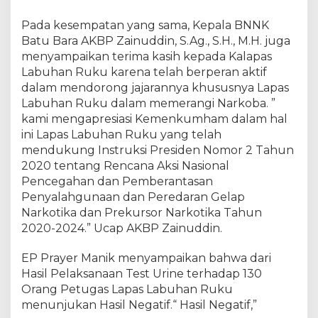
J
a
Pada kesempatan yang sama, Kepala BNNK
l
Batu Bara AKBP Zainuddin, S.Ag., S.H., M.H. juga
a
menyampaikan terima kasih kepada Kalapas
n
Labuhan Ruku karena telah berperan aktif
i
dalam mendorong jajarannya khususnya Lapas
T
Labuhan Ruku dalam memerangi Narkoba. ”
e
kami mengapresiasi Kemenkumham dalam hal
s
ini Lapas Labuhan Ruku yang telah
U
mendukung Instruksi Presiden Nomor 2 Tahun
r
2020 tentang Rencana Aksi Nasional
i
n
Pencegahan dan Pemberantasan
b
Penyalahgunaan dan Peredaran Gelap
e
Narkotika dan Prekursor Narkotika Tahun
k
2020-2024.” Ucap AKBP Zainuddin.
e
r
EP Prayer Manik menyampaikan bahwa dari
j
Hasil Pelaksanaan Test Urine terhadap 130
a
Orang Petugas Lapas Labuhan Ruku
s
menunjukan Hasil Negatif.“ Hasil Negatif,”
a