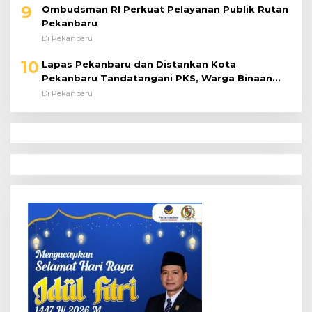
Di Pekanbaru
10
Lapas Pekanbaru dan Distankan Kota
Pekanbaru Tandatangani PKS, Warga Binaan
Dibekali Keterampilan Peternakan Ayam Petelur
Di Pekanbaru