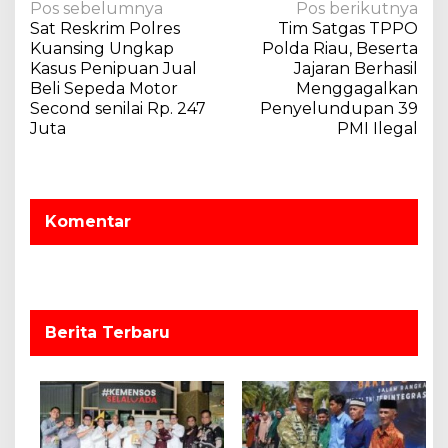
N
Pos sebelumnya
Pos berikutnya
Sat Reskrim Polres
Tim Satgas TPPO
a
Kuansing Ungkap
Polda Riau, Beserta
v
Kasus Penipuan Jual
Jajaran Berhasil
Beli Sepeda Motor
Menggagalkan
i
Second senilai Rp. 247
Penyelundupan 39
g
Juta
PMI Ilegal
a
s
i
Komentar
p
o
s
Berita Terbaru