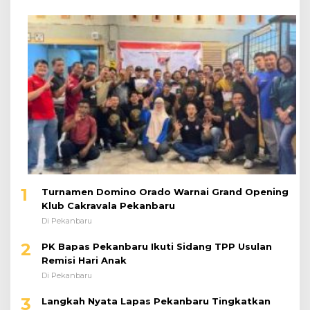
1
Turnamen Domino Orado Warnai Grand Opening
Klub Cakravala Pekanbaru
Di Pekanbaru
2
PK Bapas Pekanbaru Ikuti Sidang TPP Usulan
Remisi Hari Anak
Di Pekanbaru
3
Langkah Nyata Lapas Pekanbaru Tingkatkan
Layanan Kesehatan Melalui Program Prolanis
Di Pekanbaru