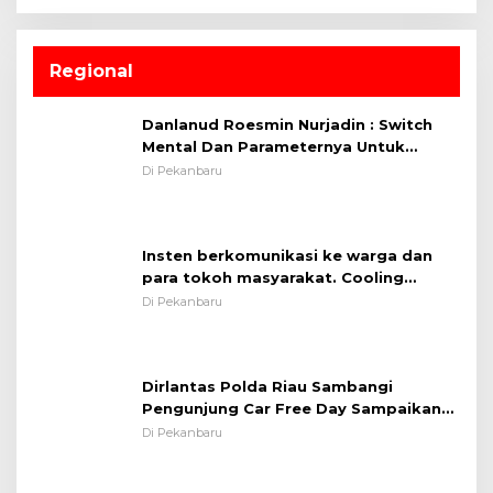
Regional
Danlanud Roesmin Nurjadin : Switch
Mental Dan Parameternya Untuk
Melaksanakan ✈
Di Pekanbaru
Insten berkomunikasi ke warga dan
para tokoh masyarakat. Cooling
System OMP LK ²024 Polsek Rumbai,
Di Pekanbaru
Kapolsek Iptu SAID ; Tekankan
Pentingnya Memelihara dan Menjaga
Situasi Kondusif
Dirlantas Polda Riau Sambangi
Pengunjung Car Free Day Sampaikan
Pesan Edukasi Kamtibmas &
Di Pekanbaru
Kamseltibcarlantas
Upacara Pembukaan TNI Manunggal