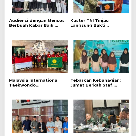
Audiensi dengan Mensos
Kaster TNI Tinjau
Berbuah Kabar Baik,
Langsung Bakti
Saifullah Yusuf
Kesehatan Terpadu di
Dijadwalkan Buka Pacu
Lingga, Kodam XIX
Jalur 2026 dan Resmikan
Tuanku Tambusai
Sekolah Rakyat di
Perkuat Sinergi untuk
Kuansing
Masyarakat
Malaysia International
Tebarkan Kebahagian:
Taekwondo
Jumat Berkah Staf,
Championship 2026 :
Karyawan Grand Dragon
UMRI Banjir Emas.
dan New Paragon
Salurkan Bantuan di Dua
Panti Asuhan di Kota
Medan