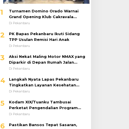
1
Turnamen Domino Orado Warnai
Grand Opening Klub Cakravala
Pekanbaru
Di Pekanbaru
2
PK Bapas Pekanbaru Ikuti Sidang
TPP Usulan Remisi Hari Anak
Di Pekanbaru
3
Aksi Nekat Maling Motor NMAX yang
Diparkir di Depan Rumah Jalan
Tiung Raib Dicuri : Korban Minta
Di Pekanbaru
Pelaku Ditangkap Pihak Kepolisian
4
Langkah Nyata Lapas Pekanbaru
Tingkatkan Layanan Kesehatan
Melalui Program Prolanis
Di Pekanbaru
5
Kodam XIX/Tuanku Tambusai
Perketat Pengendalian Program
dan Anggaran 2026, Pastikan
Di Pekanbaru
Kinerja Tepat Sasaran
6
Pastikan Bansos Tepat Sasaran,