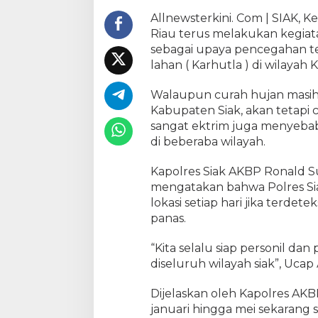
e
Allnewsterkini. Com | SIAK, Ke
g
Riau terus melakukan kegiata
a
sebagai upaya pencegahan te
h
lahan ( Karhutla ) di wilayah
K
a
Walaupun curah hujan masih r
r
h
Kabupaten Siak, akan tetapi c
u
sangat ektrim juga menyebabk
t
di beberaba wilayah.
l
a
Kapolres Siak AKBP Ronald Su
,
mengatakan bahwa Polres Siak
P
lokasi setiap hari jika terdet
o
panas.
l
r
“Kita selalu siap personil dan
e
diseluruh wilayah siak”, Uca
s
S
Dijelaskan oleh Kapolres AK
i
a
januari hingga mei sekarang 