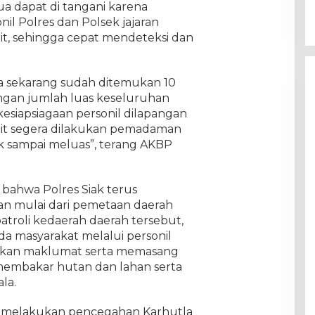
a dapat di tangani karena
il Polres dan Polsek jajaran
it, sehingga cepat mendeteksi dan
ga sekarang sudah ditemukan 10
dengan jumlah luas keseluruhan
kesiapsiagaan personil dilapangan
ait segera dilakukan pemadaman
dak sampai meluas”, terang AKBP
ahwa Polres Siak terus
n mulai dari pemetaan daerah
troli kedaerah daerah tersebut,
 masyarakat melalui personil
kan maklumat serta memasang
embakar hutan dan lahan serta
la.
am melakukan pencegahan Karhutla