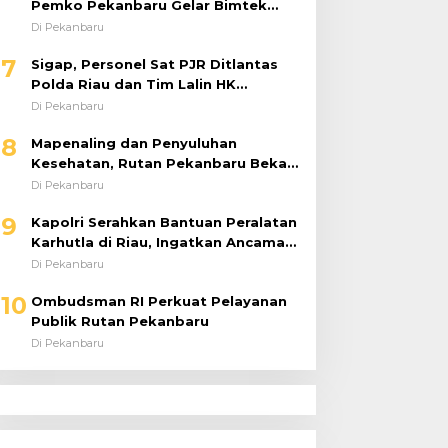
Pemko Pekanbaru Gelar Bimtek
DTSEN Bagi Operator Puskessos
Di Pekanbaru
7
Sigap, Personel Sat PJR Ditlantas
Polda Riau dan Tim Lalin HK
Berjibaku Selamatkan Korban
Di Pekanbaru
Kecelakaan di Tol Pekanbaru–Dumai
8
Mapenaling dan Penyuluhan
Kesehatan, Rutan Pekanbaru Bekali
37 Tahanan Baru dengan Edukasi
Di Pekanbaru
TBC, HIV, dan Bahaya Narkoba
9
Kapolri Serahkan Bantuan Peralatan
Karhutla di Riau, Ingatkan Ancaman
El Niño dan Prioritaskan
Di Pekanbaru
Pencegahan
10
Ombudsman RI Perkuat Pelayanan
Publik Rutan Pekanbaru
Di Pekanbaru