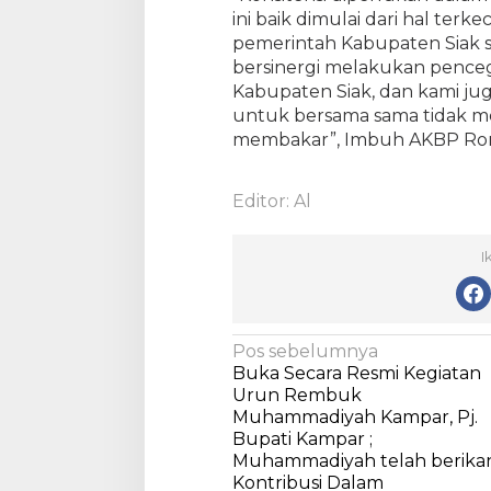
ini baik dimulai dari hal terk
pemerintah Kabupaten Siak se
bersinergi melakukan pence
Kabupaten Siak, dan kami j
untuk bersama sama tidak 
membakar”, Imbuh AKBP Ro
Editor: Al
I
N
Pos sebelumnya
Buka Secara Resmi Kegiatan
a
Urun Rembuk
v
Muhammadiyah Kampar, Pj.
Bupati Kampar ;
i
Muhammadiyah telah berika
g
Kontribusi Dalam