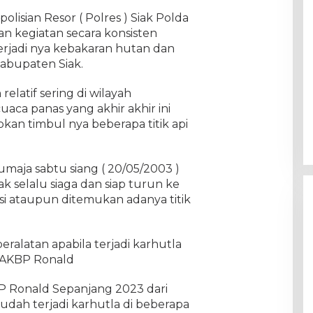
polisian Resor ( Polres ) Siak Polda
n kegiatan secara konsisten
rjadi nya kebakaran hutan dan
 Kabupaten Siak.
elatif sering di wilayah
uaca panas yang akhir akhir ini
an timbul nya beberapa titik api
maja sabtu siang ( 20/05/2003 )
 selalu siaga dan siap turun ke
eksi ataupun ditemukan adanya titik
 peralatan apabila terjadi karhutla
p AKBP Ronald
BP Ronald Sepanjang 2023 dari
sudah terjadi karhutla di beberapa