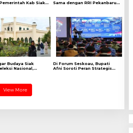
 Pemerintah Kab Siak
Sama dengan RRI Pekanbaru,
enanaman Pohon
Perluas Promosi Daerah
 ,Kapolres : Kita
hingga Nasional
m Masa Depan dan
gar Budaya Siak
Di Forum Seskoau, Bupati
leksi Nasional,
Afni Soroti Peran Strategis
Afni Mohon Dukungan
Siak bagi Ketahanan Energi
Nasional
View More