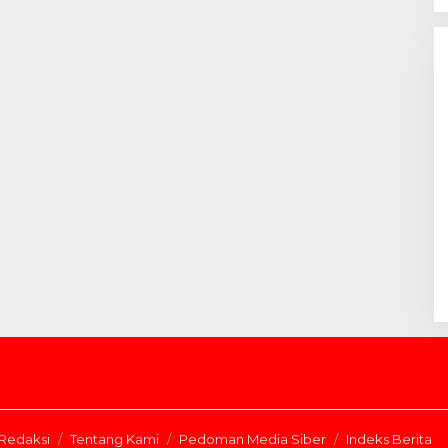
Redaksi
Tentang Kami
Pedoman Media Siber
Indeks Berita