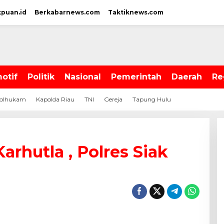
kpuan.id
Berkabarnews.com
Taktiknews.com
otif
Politik
Nasional
Pemerintah
Daerah
Re
olhukam
Kapolda Riau
TNI
Gereja
Tapung Hulu
arhutla , Polres Siak