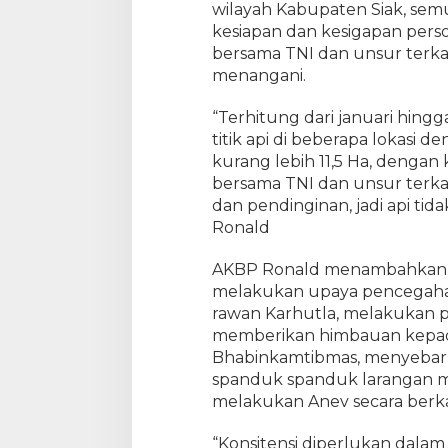
k
wilayah Kabupaten Siak, semu
L
kesiapan dan kesigapan person
a
bersama TNI dan unsur terka
k
menangani.
u
k
“Terhitung dari januari hing
a
titik api di beberapa lokasi 
n
kurang lebih 11,5 Ha, dengan 
H
bersama TNI dan unsur terk
a
dan pendinginan, jadi api ti
l
I
Ronald
n
i
AKBP Ronald menambahkan b
melakukan upaya pencegaha
rawan Karhutla, melakukan pa
memberikan himbauan kepada
Bhabinkamtibmas, menyebar
spanduk spanduk larangan m
melakukan Anev secara berka
“Konsitensi diperlukan dal