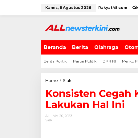
L
Kamis, 6 Agustus 2026
Rakyat45.com
Ci
e
w
a
t
i
k
e
Beranda
Berita
Olahraga
Otom
k
o
Berita Politik
Partai Politik
DPR RI
Menko P
n
t
e
Home
/
Siak
K
n
o
Konsisten Cegah K
n
s
Lakukan Hal Ini
i
s
All
Mei 20, 2023
t
Siak
e
n
C