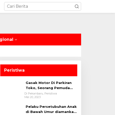
gional
Peristiwa
Gasak Motor Di Parkiran
Toko, Seorang Pemuda
Diamankan Polsek Bukit
Di Pekanbaru, Peristiwa
Mei 20, 2023
Raya
Pelaku Persetubuhan Anak
di Bawah Umur diamankan