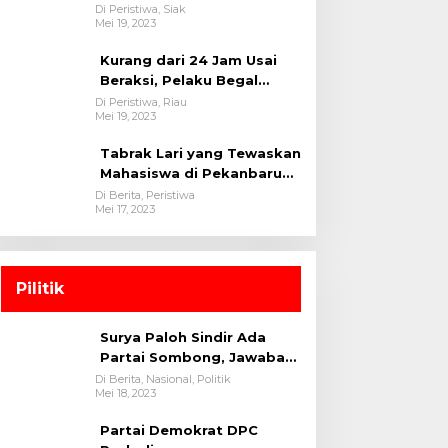
oleh tim Opsnal Polsek
Di Peristiwa, Siak
Mei 19, 2023
Tualang-Polres Siak-Polda
Riau
Kurang dari 24 Jam Usai
Beraksi, Pelaku Begal
Berhasil Di Bekuk
Di Peristiwa, Riau
Mei 19, 2023
Satreskrim Polres
Kuansing
Tabrak Lari yang Tewaskan
Mahasiswa di Pekanbaru
Ditangkap Polisi
Di Berita, Peristiwa
Mei 17, 2023
Pilitik
Surya Paloh Sindir Ada
Partai Sombong, Jawaban
Megawati
Di Berita, Nasional, Politik
Mei 18, 2023
Partai Demokrat DPC