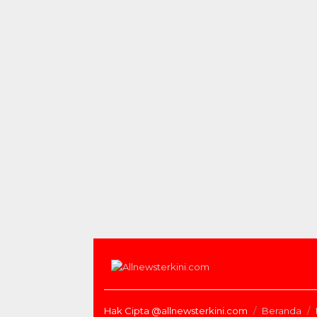
Hak Cipta @allnewsterkini.com
Beranda