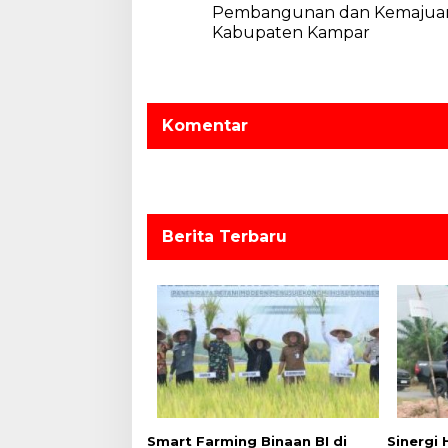
a
Pembangunan dan Kemajua
Kabupaten Kampar
s
i
p
o
Komentar
s
Berita Terbaru
Smart Farming Binaan BI di
Sinergi