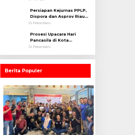
0313/KPR Tahun 2024) ?
Persiapan Kejurnas PPLP,
Dispora dan Asprov Riau
Tinjau Kelayakan Rumput
Di Pekanbaru
Lapangan Sepakbola
Prosesi Upacara Hari
Pancasila di Kota
Pekanbaru Tetap Khidmat
Di Pekanbaru
Walau Dalam Ruangan
Berita Populer