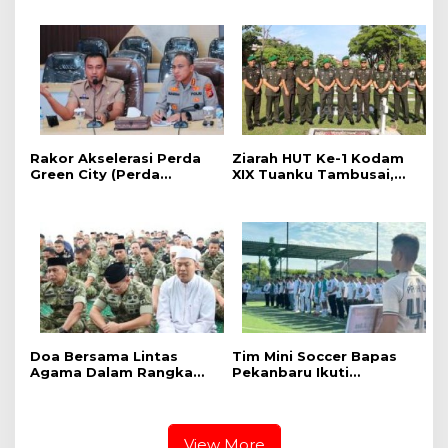
2026 RRI Pekanbaru
Pencegahan HIV/AIDS di
Kalangan Pelajar
Rakor Akselerasi Perda
Ziarah HUT Ke-1 Kodam
Green City (Perda
XIX Tuanku Tambusai,
Lingkungan) Kota
Penghormatan kepada
Pekanbaru Bersama
Pahlawan Berlangsung
Dinas Lingkungan Hidup
Khidmat
Kota Pekanbaru dan Tim
Pakar
Doa Bersama Lintas
Tim Mini Soccer Bapas
Agama Dalam Rangka
Pekanbaru Ikuti
HUT Ke-1 Kodam XIX
Pembukaan dan
Tuanku Tambusai
Pertandingan Kakanwil
Ditjenpas Riau Cup 2026
View More