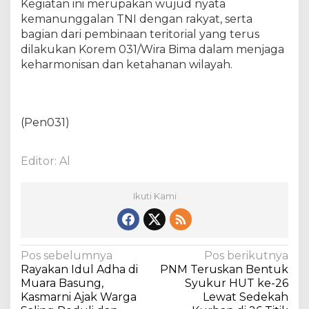
Kegiatan ini merupakan wujud nyata
w
kemanunggalan TNI dengan rakyat, serta
a
bagian dari pembinaan teritorial yang terus
n
dilakukan Korem 031/Wira Bima dalam menjaga
K
keharmonisan dan ketahanan wilayah.
u
r
b
a
n
(Pen031)
Editor: Al
Ikuti Kami
N
Pos sebelumnya
Pos berikutnya
Rayakan Idul Adha di
PNM Teruskan Bentuk
a
Muara Basung,
Syukur HUT ke-26
v
Kasmarni Ajak Warga
Lewat Sedekah