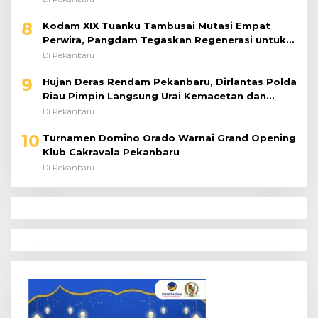
8
Kodam XIX Tuanku Tambusai Mutasi Empat
Perwira, Pangdam Tegaskan Regenerasi untuk
Perkuat Kinerja Satuan
Di Pekanbaru
9
Hujan Deras Rendam Pekanbaru, Dirlantas Polda
Riau Pimpin Langsung Urai Kemacetan dan
Bantu Pengendara
Di Pekanbaru
10
Turnamen Domino Orado Warnai Grand Opening
Klub Cakravala Pekanbaru
Di Pekanbaru