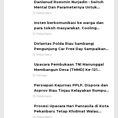
Danlanud Roesmin Nurjadin : Switch
Mental Dan Parameternya Untuk
Melaksanakan ✈
Di Pekanbaru
Insten berkomunikasi ke warga dan
para tokoh masyarakat. Cooling
System OMP LK ²024 Polsek Rumbai,
Di Pekanbaru
Kapolsek Iptu SAID ; Tekankan
Dirlantas Polda Riau Sambangi
Pentingnya Memelihara dan Menjaga
Pengunjung Car Free Day Sampaikan
Situasi Kondusif
Pesan Edukasi Kamtibmas &
Di Pekanbaru
Kamseltibcarlantas
Upacara Pembukaan TNI Manunggal
Membangun Desa (TMMD) Ke-121
Kodim 0313/KPR Tahun 2024) ?
Di Kampar
Persiapan Kejurnas PPLP, Dispora dan
Asprov Riau Tinjau Kelayakan Rumput
Lapangan Sepakbola
Di Pekanbaru
Prosesi Upacara Hari Pancasila di Kota
Pekanbaru Tetap Khidmat Walau
Dalam Ruangan
Di Pekanbaru