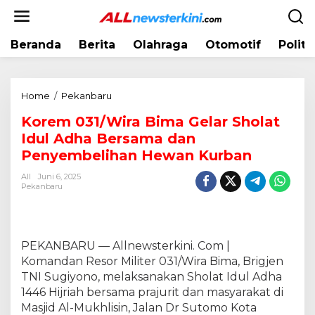
L
e
w
Beranda
Berita
Olahraga
Otomotif
Politi
a
t
i
k
Home
/
Pekanbaru
K
e
o
k
Korem 031/Wira Bima Gelar Sholat
r
o
Idul Adha Bersama dan
e
n
m
Penyembelihan Hewan Kurban
t
0
e
All
Juni 6, 2025
3
Pekanbaru
n
1
/
W
i
PEKANBARU — Allnewsterkini. Com |
r
Komandan Resor Militer 031/Wira Bima, Brigjen
a
TNI Sugiyono, melaksanakan Sholat Idul Adha
B
1446 Hijriah bersama prajurit dan masyarakat di
i
Masjid Al-Mukhlisin, Jalan Dr Sutomo Kota
m