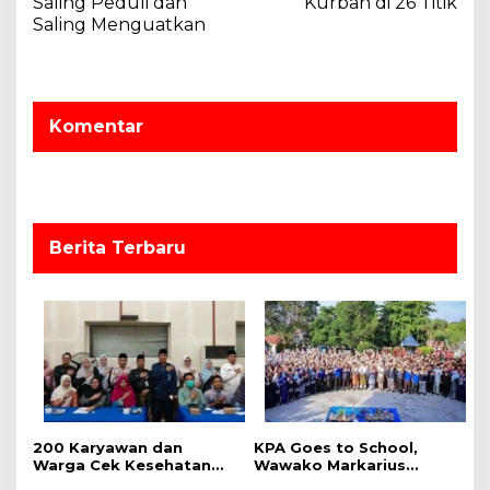
Saling Peduli dan
Kurban di 26 Titik
i
Saling Menguatkan
g
a
s
Komentar
i
p
o
s
Berita Terbaru
‎200 Karyawan dan
‎KPA Goes to School,
Warga Cek Kesehatan
‎Wawako Markarius
Gratis Momen RRI Fest
Anwar Edukasi