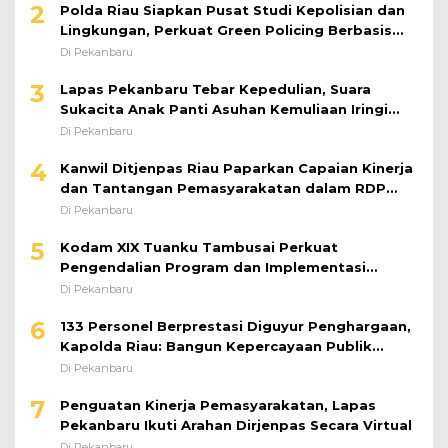
2
Polda Riau Siapkan Pusat Studi Kepolisian dan
Lingkungan, Perkuat Green Policing Berbasis
Riset
Di Pekanbaru
3
Lapas Pekanbaru Tebar Kepedulian, Suara
Sukacita Anak Panti Asuhan Kemuliaan Iringi
Bantuan Sosial
Di Pekanbaru
4
Kanwil Ditjenpas Riau Paparkan Capaian Kinerja
dan Tantangan Pemasyarakatan dalam RDP
Bersama Komisi XIII DPR RI
Di Pekanbaru
5
Kodam XIX Tuanku Tambusai Perkuat
Pengendalian Program dan Implementasi
Doktrin TNI AD
Di Pekanbaru
6
133 Personel Berprestasi Diguyur Penghargaan,
Kapolda Riau: Bangun Kepercayaan Publik
dengan Karya Nyata
Di Pekanbaru
7
Penguatan Kinerja Pemasyarakatan, Lapas
Pekanbaru Ikuti Arahan Dirjenpas Secara Virtual
Di Pekanbaru