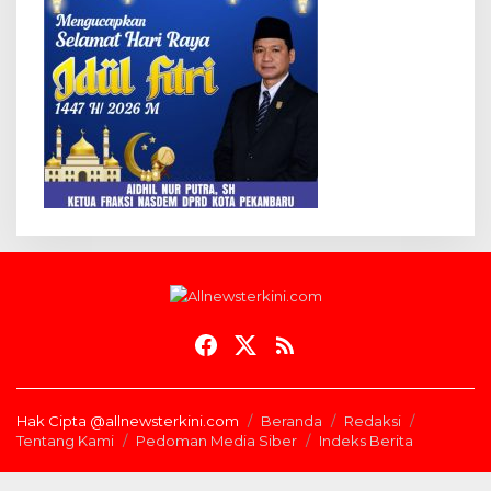
Hak Cipta @allnewsterkini.com
Beranda
Redaksi
Tentang Kami
Pedoman Media Siber
Indeks Berita