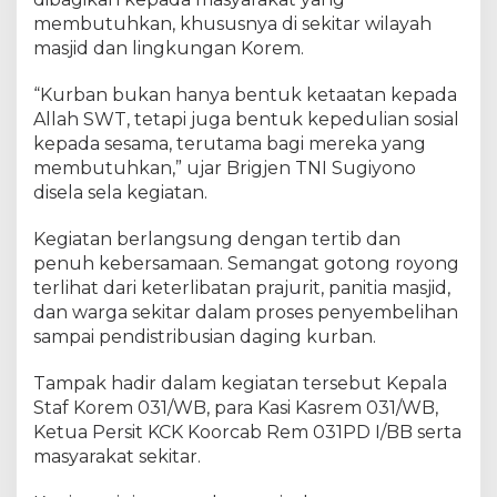
r
membutuhkan, khususnya di sekitar wilayah
s
a
masjid dan lingkungan Korem.
m
a
“Kurban bukan hanya bentuk ketaatan kepada
d
Allah SWT, tetapi juga bentuk kepedulian sosial
a
kepada sesama, terutama bagi mereka yang
n
membutuhkan,” ujar Brigjen TNI Sugiyono
P
disela sela kegiatan.
e
n
Kegiatan berlangsung dengan tertib dan
y
penuh kebersamaan. Semangat gotong royong
e
terlihat dari keterlibatan prajurit, panitia masjid,
m
dan warga sekitar dalam proses penyembelihan
b
e
sampai pendistribusian daging kurban.
l
i
Tampak hadir dalam kegiatan tersebut Kepala
h
Staf Korem 031/WB, para Kasi Kasrem 031/WB,
a
Ketua Persit KCK Koorcab Rem 031PD I/BB serta
n
masyarakat sekitar.
H
e