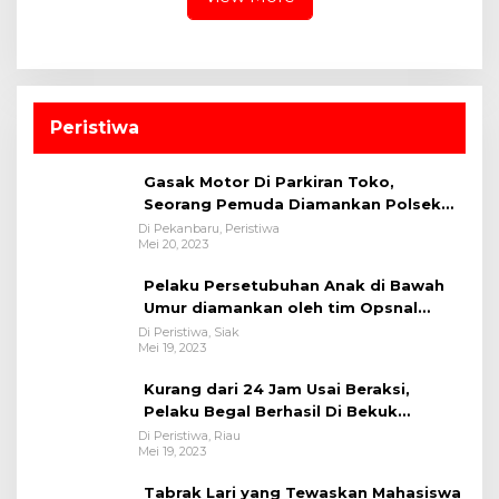
Peristiwa
Gasak Motor Di Parkiran Toko,
Seorang Pemuda Diamankan Polsek
Bukit Raya
Di Pekanbaru, Peristiwa
Mei 20, 2023
Pelaku Persetubuhan Anak di Bawah
Umur diamankan oleh tim Opsnal
Polsek Tualang-Polres Siak-Polda Riau
Di Peristiwa, Siak
Mei 19, 2023
Kurang dari 24 Jam Usai Beraksi,
Pelaku Begal Berhasil Di Bekuk
Satreskrim Polres Kuansing
Di Peristiwa, Riau
Mei 19, 2023
Tabrak Lari yang Tewaskan Mahasiswa