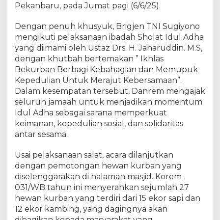
a
Pekanbaru, pada Jumat pagi (6/6/25).
G
e
Dengan penuh khusyuk, Brigjen TNI Sugiyono
l
mengikuti pelaksanaan ibadah Sholat Idul Adha
a
yang diimami oleh Ustaz Drs. H. Jaharuddin. M.S,
r
dengan khutbah bertemakan ” Ikhlas
S
Bekurban Berbagi Kebahagian dan Memupuk
h
Kepedulian Untuk Merajut Kebersamaan”.
o
Dalam kesempatan tersebut, Danrem mengajak
l
seluruh jamaah untuk menjadikan momentum
a
Idul Adha sebagai sarana memperkuat
t
I
keimanan, kepedulian sosial, dan solidaritas
d
antar sesama.
u
l
Usai pelaksanaan salat, acara dilanjutkan
A
dengan pemotongan hewan kurban yang
d
diselenggarakan di halaman masjid. Korem
h
031/WB tahun ini menyerahkan sejumlah 27
a
hewan kurban yang terdiri dari 15 ekor sapi dan
B
12 ekor kambing, yang dagingnya akan
e
dibagikan kepada masyarakat yang