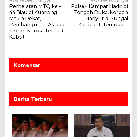
N
Pos sebelumnya
Pos berikutnya
Perhelatan MTQ ke –
Polsek Kampar Hadir di
a
44 Riau di Kuansing
Tengah Duka, Korban
v
Makin Dekat,
Hanyut di Sungai
Pembangunan Astaka
Kampar Ditemukan
i
Tepian Narosa Terus di
g
Kebut
a
s
i
Komentar
p
o
s
Berita Terbaru