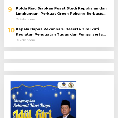
9
Polda Riau Siapkan Pusat Studi Kepolisian dan
Lingkungan, Perkuat Green Policing Berbasis
Riset
Di Pekanbaru
10
Kepala Bapas Pekanbaru Beserta Tim Ikuti
Kegiatan Penguatan Tugas dan Fungsi serta
Paparan Penempatan WBP ke Lapas Terbuka
Di Pekanbaru