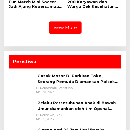
Fun Match Mini Soccer
‎200 Karyawan dan
Jadi Ajang Kebersamaan
Warga Cek Kesehatan
Kakanwil dan Kepala UPT
Gratis Momen RRI Fest
Pemasyarakatan se-Riau
2026 RRI Pekanbaru
View More
Peristiwa
Gasak Motor Di Parkiran Toko,
Seorang Pemuda Diamankan Polsek
Bukit Raya
Di Pekanbaru, Peristiwa
Mei 20, 2023
Pelaku Persetubuhan Anak di Bawah
Umur diamankan oleh tim Opsnal
Polsek Tualang-Polres Siak-Polda Riau
Di Peristiwa, Siak
Mei 19, 2023
Kurang dari 24 Jam Usai Beraksi,