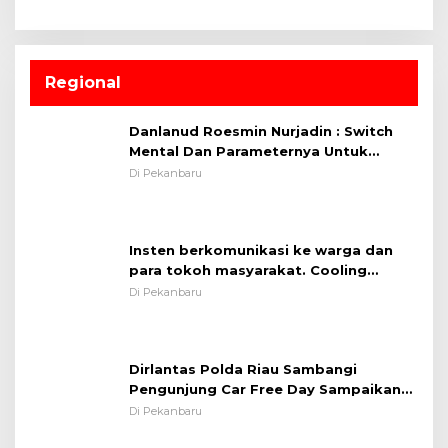
Regional
Danlanud Roesmin Nurjadin : Switch
Mental Dan Parameternya Untuk
Melaksanakan ✈
Di Pekanbaru
Insten berkomunikasi ke warga dan
para tokoh masyarakat. Cooling
System OMP LK ²024 Polsek Rumbai,
Di Pekanbaru
Kapolsek Iptu SAID ; Tekankan
Pentingnya Memelihara dan Menjaga
Situasi Kondusif
Dirlantas Polda Riau Sambangi
Pengunjung Car Free Day Sampaikan
Pesan Edukasi Kamtibmas &
Di Pekanbaru
Kamseltibcarlantas