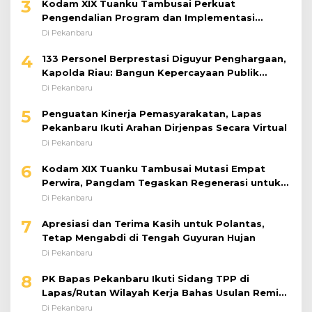
3
Kodam XIX Tuanku Tambusai Perkuat
Pengendalian Program dan Implementasi
Doktrin TNI AD
Di Pekanbaru
4
133 Personel Berprestasi Diguyur Penghargaan,
Kapolda Riau: Bangun Kepercayaan Publik
dengan Karya Nyata
Di Pekanbaru
5
Penguatan Kinerja Pemasyarakatan, Lapas
Pekanbaru Ikuti Arahan Dirjenpas Secara Virtual
Di Pekanbaru
6
Kodam XIX Tuanku Tambusai Mutasi Empat
Perwira, Pangdam Tegaskan Regenerasi untuk
Perkuat Kinerja Satuan
Di Pekanbaru
7
Apresiasi dan Terima Kasih untuk Polantas,
Tetap Mengabdi di Tengah Guyuran Hujan
Di Pekanbaru
8
PK Bapas Pekanbaru Ikuti Sidang TPP di
Lapas/Rutan Wilayah Kerja Bahas Usulan Remisi
Umum Jelang Hari Kemerdekaan
Di Pekanbaru