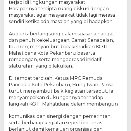
terjadi di lingkungan masyarakat .
a
Harapannya tercipta ruang diskusi dengan
m
masyarakat agar masyarakat tidak lagi merasa
a
sendiri ketika ada masalah yang di hadapkan .
t
S
e
Audiensi berlangsung dalam suasana hangat
n
dan penuh kekeluargaan. Camat Senapelan,
a
Ibu Iren, menyambut baik kehadiran KOTI
p
Mahatidana Kota Pekanbaru beserta
e
rombongan, serta mengapresiasi inisiatif
l
silaturahmi yang dilakukan.
a
n
Di tempat terpisah, Ketua MPC Pemuda
Pancasila Kota Pekanbaru, Bung Iwan Pansa,
turut menyambut baik kegiatan tersebut. Ia
menyampaikan dukungannya terhadap
langkah KOTI Mahatidana dalam membangun
komunikasi dan sinergi dengan pemerintah,
serta berharap kegiatan seperti ini terus
berlanjut demi kemajuan organisasi dan