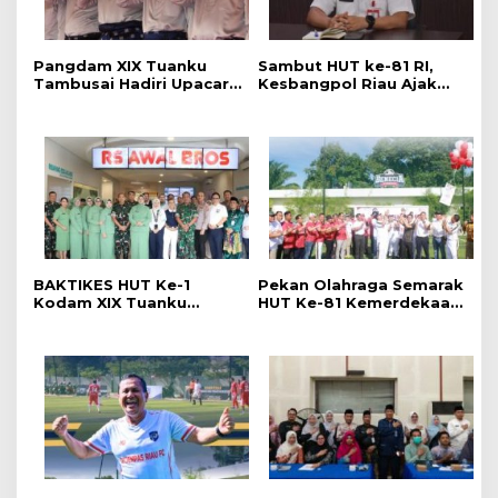
Pangdam XIX Tuanku
Sambut HUT ke-81 RI,
Tambusai Hadiri Upacara
Kesbangpol Riau Ajak
Hari Jadi Ke-69 Provinsi
Warga Perkuat
Riau di Pekanbaru
Semangat Nasionalisme
BAKTIKES HUT Ke-1
Pekan Olahraga Semarak
Kodam XIX Tuanku
HUT Ke-81 Kemerdekaan
Tambusai, Ratusan
RI Resmi Dibuka, Perkuat
Pasien Disiapkan Jalani
Soliditas dan Sportivitas
Operasi Gratis
Pegawai