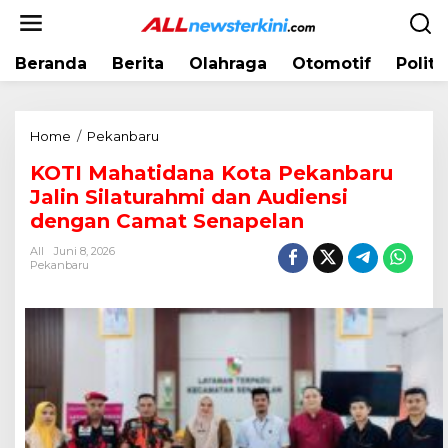
L
e
w
Beranda
Berita
Olahraga
Otomotif
Politi
a
t
i
k
Home
/
Pekanbaru
K
e
O
k
KOTI Mahatidana Kota Pekanbaru
T
o
Jalin Silaturahmi dan Audiensi
I
n
M
dengan Camat Senapelan
t
a
e
All
Juni 8, 2026
h
Pekanbaru
n
a
t
i
d
a
n
a
K
o