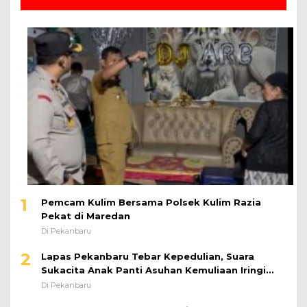
1
Pemcam Kulim Bersama Polsek Kulim Razia
Pekat di Maredan
Di Pekanbaru
2
Lapas Pekanbaru Tebar Kepedulian, Suara
Sukacita Anak Panti Asuhan Kemuliaan Iringi
Bantuan Sosial
Di Pekanbaru