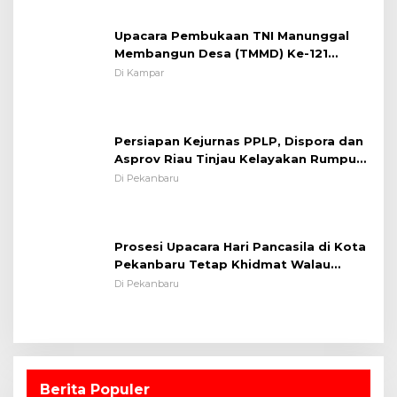
Upacara Pembukaan TNI Manunggal
Membangun Desa (TMMD) Ke-121
Kodim 0313/KPR Tahun 2024) ?
Di Kampar
Persiapan Kejurnas PPLP, Dispora dan
Asprov Riau Tinjau Kelayakan Rumput
Lapangan Sepakbola
Di Pekanbaru
Prosesi Upacara Hari Pancasila di Kota
Pekanbaru Tetap Khidmat Walau
Dalam Ruangan
Di Pekanbaru
Berita Populer