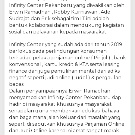
r
Infinity Center Pekanbaru yang diwakilkan oleh
a
Erwin Ramadhan , Robby Kurniawan , Ade
h
Sudrajat dan Erik sebagai tim IT ini adalah
m
i
bentuk kolaborasi dalam mendukung kegiatan
d
sosial dan pelayanan kepada masyarakat.
a
n
Infinity Center yang sudah ada dari tahun 2019
A
berfokus pada perlindungan konsumen
u
terhadap pelaku pinjaman online ( Pinjol ) , bank
d
konvensional , kartu kredit & KTA serta leasing
i
finance dan juga pemulihan mental dari adiksi
e
negatif seperti judi online ( judol ) & pergaulan
n
bebas .
s
Dalam penyampaiannya Erwin Ramadhan
i
d
menyampaikan Infinity Center Pekanbaru siap
e
hadir di masyarakat khususnya masyarakat
n
senapelan guna memberikan edukasi bahaya
g
dan bagaimana jalan keluar dari masalah yang
a
seperti di sebutkan khususnya Pinjaman Online
n
dan Judi Online karena ini amat sangat marak
C