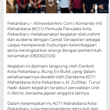
t
a
P
e
k
Pekanbaru – Allnewsterkini. Com | Komando Inti
a
Mahatidana (KOTI) Pemuda Pancasila Kota
n
Pekanbaru melaksanakan kegiatan silaturahmi
b
dan audiensi dengan Camat Senapelan sebagai
a
upaya mempererat hubungan kelembagaan
r
serta meningkatkan sinergi dengan pemerintah
u
kecamatan.(08/06/2026)
J
a
Kegiatan ini dipimpin langsung oleh Dankoti
l
i
Kota Pekanbaru, Bung Eri Bukit, yang dalam
n
pelaksanaannya diwakili oleh Dandema KOTI
S
Mahatidana Kota Pekanbaru, M. Zulfikar. Turut
i
hadir dalam kegiatan tersebut perwakilan Unit
l
II, Retno, bersama jajaran anggota lainnya.
a
t
Dalam kesempatan ini, KOTI Mahatidana Kota
u
Pekanbaru juga menggandeng mitra koti dari