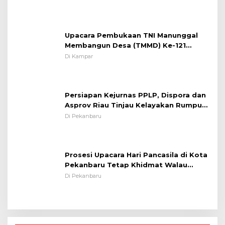
Kamseltibcarlantas
Upacara Pembukaan TNI Manunggal
Membangun Desa (TMMD) Ke-121
Kodim 0313/KPR Tahun 2024) ?
Di Kampar
Persiapan Kejurnas PPLP, Dispora dan
Asprov Riau Tinjau Kelayakan Rumput
Lapangan Sepakbola
Di Pekanbaru
Prosesi Upacara Hari Pancasila di Kota
Pekanbaru Tetap Khidmat Walau
Dalam Ruangan
Di Pekanbaru