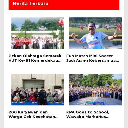
Berita Terbaru
Pekan Olahraga Semarak
Fun Match Mini Soccer
HUT Ke-81 Kemerdekaan
Jadi Ajang Kebersamaan
RI Resmi Dibuka, Perkuat
Kakanwil dan Kepala UPT
Soliditas dan Sportivitas
Pemasyarakatan se-Riau
Pegawai
‎200 Karyawan dan
‎KPA Goes to School,
Warga Cek Kesehatan
‎Wawako Markarius
Gratis Momen RRI Fest
Anwar Edukasi
2026 RRI Pekanbaru
Pencegahan HIV/AIDS di