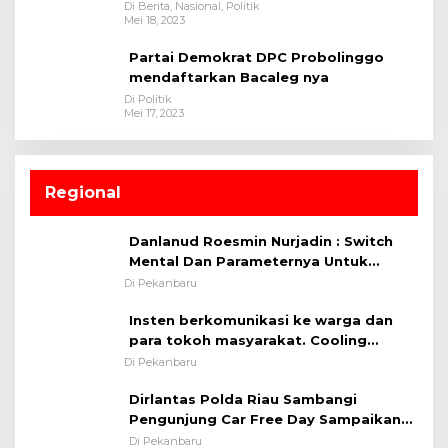
Di Berita, Nasional, Politik
Mei 18, 2023
Partai Demokrat DPC Probolinggo
mendaftarkan Bacaleg nya
Di Politik
Mei 17, 2023
Regional
Danlanud Roesmin Nurjadin : Switch
Mental Dan Parameternya Untuk
Melaksanakan ✈
Di Pekanbaru
Insten berkomunikasi ke warga dan
para tokoh masyarakat. Cooling
System OMP LK ²024 Polsek Rumbai,
Di Pekanbaru
Kapolsek Iptu SAID ; Tekankan
Dirlantas Polda Riau Sambangi
Pentingnya Memelihara dan Menjaga
Pengunjung Car Free Day Sampaikan
Situasi Kondusif
Pesan Edukasi Kamtibmas &
Di Pekanbaru