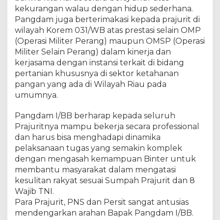
m
kekurangan walau dengan hidup sederhana.
0
Pangdam juga berterimakasi kepada prajurit di
3
wilayah Korem 031/WB atas prestasi selain OMP
1
/
(Operasi Militer Perang) maupun OMSP (Operasi
W
Militer Selain Perang) dalam kinerja dan
i
kerjasama dengan instansi terkait di bidang
r
pertanian khususnya di sektor ketahanan
a
pangan yang ada di Wilayah Riau pada
B
umumnya.
i
m
Pangdam I/BB berharap kepada seluruh
a
Prajuritnya mampu bekerja secara professional
.
dan harus bisa menghadapi dinamika
pelaksanaan tugas yang semakin komplek
dengan mengasah kemampuan Binter untuk
membantu masyarakat dalam mengatasi
kesulitan rakyat sesuai Sumpah Prajurit dan 8
Wajib TNI.
Para Prajurit, PNS dan Persit sangat antusias
mendengarkan arahan Bapak Pangdam I/BB.