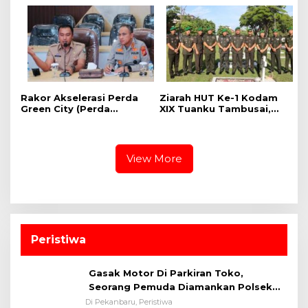
Kalangan Pelajar
Rakor Akselerasi Perda
Ziarah HUT Ke-1 Kodam
Green City (Perda
XIX Tuanku Tambusai,
Lingkungan) Kota
Penghormatan kepada
Pekanbaru Bersama
Pahlawan Berlangsung
Dinas Lingkungan Hidup
Khidmat
Kota Pekanbaru dan Tim
View More
Pakar
Peristiwa
Gasak Motor Di Parkiran Toko,
Seorang Pemuda Diamankan Polsek
Bukit Raya
Di Pekanbaru, Peristiwa