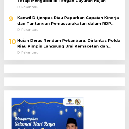
Tetap Mengabdi di Tengah Guyuran Hujan
Di Pekanbaru
9
Kanwil Ditjenpas Riau Paparkan Capaian Kinerja
dan Tantangan Pemasyarakatan dalam RDP
Bersama Komisi XIII DPR RI
Di Pekanbaru
10
Hujan Deras Rendam Pekanbaru, Dirlantas Polda
Riau Pimpin Langsung Urai Kemacetan dan
Bantu Pengendara
Di Pekanbaru