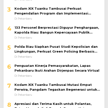
3
Kodam XIX Tuanku Tambusai Perkuat
Pengendalian Program dan Implementasi
Doktrin TNI AD
Di Pekanbaru
4
133 Personel Berprestasi Diguyur Penghargaan,
Kapolda Riau: Bangun Kepercayaan Publik
dengan Karya Nyata
Di Pekanbaru
5
Polda Riau Siapkan Pusat Studi Kepolisian dan
Lingkungan, Perkuat Green Policing Berbasis
Riset
Di Pekanbaru
6
Penguatan Kinerja Pemasyarakatan, Lapas
Pekanbaru Ikuti Arahan Dirjenpas Secara Virtual
Di Pekanbaru
7
Kodam XIX Tuanku Tambusai Mutasi Empat
Perwira, Pangdam Tegaskan Regenerasi untuk
Perkuat Kinerja Satuan
Di Pekanbaru
8
Apresiasi dan Terima Kasih untuk Polantas,