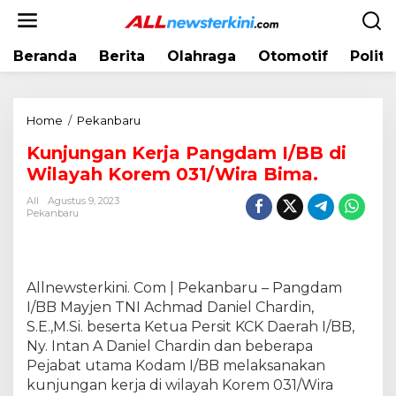
L
e
w
Beranda
Berita
Olahraga
Otomotif
Politi
a
t
i
k
Home
/
Pekanbaru
K
e
u
k
Kunjungan Kerja Pangdam I/BB di
n
o
Wilayah Korem 031/Wira Bima.
j
n
u
t
All
Agustus 9, 2023
n
Pekanbaru
e
g
n
a
n
K
Allnewsterkini. Com | Pekanbaru – Pangdam
e
I/BB Mayjen TNI Achmad Daniel Chardin,
r
S.E.,M.Si. beserta Ketua Persit KCK Daerah I/BB,
j
Ny. Intan A Daniel Chardin dan beberapa
a
Pejabat utama Kodam I/BB melaksanakan
P
kunjungan kerja di wilayah Korem 031/Wira
a