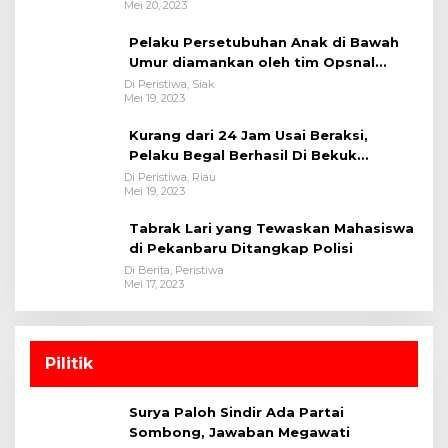
Mei 20, 2023
Pelaku Persetubuhan Anak di Bawah
Umur diamankan oleh tim Opsnal
Polsek Tualang-Polres Siak-Polda Riau
Di Peristiwa, Siak
Mei 19, 2023
Kurang dari 24 Jam Usai Beraksi,
Pelaku Begal Berhasil Di Bekuk
Satreskrim Polres Kuansing
Di Peristiwa, Riau
Mei 19, 2023
Tabrak Lari yang Tewaskan Mahasiswa
di Pekanbaru Ditangkap Polisi
Di Berita, Peristiwa
Mei 17, 2023
Pilitik
Surya Paloh Sindir Ada Partai
Sombong, Jawaban Megawati