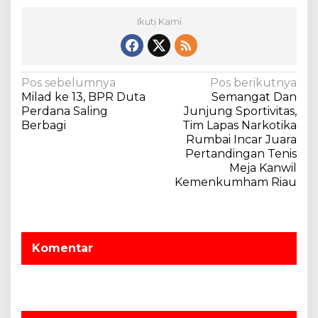
Ikuti Kami
N
Pos sebelumnya
Pos berikutnya
Milad ke 13, BPR Duta
Semangat Dan
a
Perdana Saling
Junjung Sportivitas,
v
Berbagi
Tim Lapas Narkotika
Rumbai Incar Juara
i
Pertandingan Tenis
g
Meja Kanwil
a
Kemenkumham Riau
s
i
p
Komentar
o
s