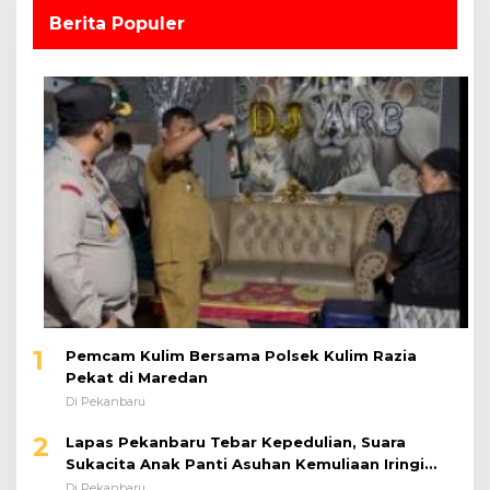
Berita Populer
1
Pemcam Kulim Bersama Polsek Kulim Razia
Pekat di Maredan
Di Pekanbaru
2
Lapas Pekanbaru Tebar Kepedulian, Suara
Sukacita Anak Panti Asuhan Kemuliaan Iringi
Bantuan Sosial
Di Pekanbaru