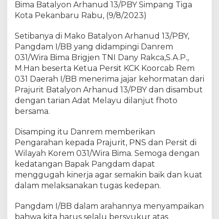
Bima Batalyon Arhanud 13/PBY Simpang Tiga
n
g
Kota Pekanbaru Rabu, (9/8/2023)
d
a
Setibanya di Mako Batalyon Arhanud 13/PBY,
m
Pangdam I/BB yang didampingi Danrem
I
031/Wira Bima Brigjen TNI Dany Rakca,S.A.P.,
/
M.Han beserta Ketua Persit KCK Koorcab Rem
B
031 Daerah I/BB menerima jajar kehormatan dari
B
Prajurit Batalyon Arhanud 13/PBY dan disambut
d
dengan tarian Adat Melayu dilanjut fhoto
i
bersama.
W
i
Disamping itu Danrem memberikan
l
a
Pengarahan kepada Prajurit, PNS dan Persit di
y
Wilayah Korem 031/Wira Bima. Semoga dengan
a
kedatangan Bapak Pangdam dapat
h
menggugah kinerja agar semakin baik dan kuat
K
dalam melaksanakan tugas kedepan.
o
r
Pangdam I/BB dalam arahannya menyampaikan
e
bahwa kita harus selalu bersyukur atas