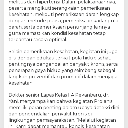
y
melitus dan hipertensi. Dalam pelaksanaannya,
a
peserta mengikuti serangkaian pemeriksaan
n
kesehatan, meliputi pemeriksaan darah lengkap
a
dengan metode puasa, pemeriksaan kadar gula
n
darah, serta pemeriksaan penunjang lainnya
K
guna memastikan kondisi kesehatan tetap
e
terpantau secara optimal.
s
e
Selain pemeriksaan kesehatan, kegiatan ini juga
h
a
diisi dengan edukasi terkait pola hidup sehat,
t
pentingnya pengendalian penyakit kronis, serta
a
penerapan gaya hidup yang seimbang sebagai
n
langkah preventif dan promotif dalam menjaga
M
kesehatan.
e
l
Dokter senior Lapas Kelas IIA Pekanbaru, dr.
a
Yani, menyampaikan bahwa kegiatan Prolanis
l
memiliki peran penting dalam upaya deteksi dini
u
dan pengendalian penyakit kronis di
i
lingkungan pemasyarakatan. “Melalui kegiatan
P
r
ini, kami dapat memantau kondisi kesehatan