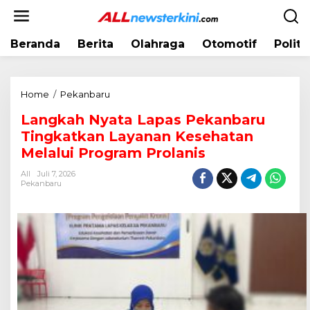
L
e
w
Beranda
Berita
Olahraga
Otomotif
Politi
a
t
i
k
Home
/
Pekanbaru
L
e
a
k
Langkah Nyata Lapas Pekanbaru
n
o
Tingkatkan Layanan Kesehatan
g
n
k
Melalui Program Prolanis
t
a
e
All
Juli 7, 2026
h
Pekanbaru
n
N
y
a
t
a
L
a
p
a