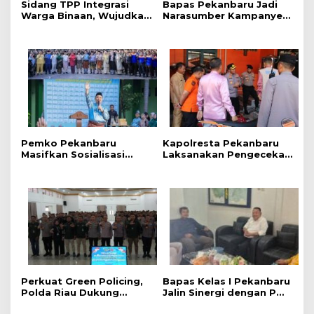
Sidang TPP Integrasi
Bapas Pekanbaru Jadi
Warga Binaan, Wujudkan
Narasumber Kampanye
Proses Pemasyarakatan
Perlindungan Anak di
yang Objektif dan
SMKN 3 Pekanbaru
Akuntabel
‎Pemko Pekanbaru
Kapolresta Pekanbaru
Masifkan Sosialisasi
Laksanakan Pengecekan
Bahaya LGBT dan HIV
Langsung Terhadap Dua
AIDS Bagi Siswa MAN 2
Embung di Dua
Pekanbaru
Kecamatan Menghadapi
Karhutla
Perkuat Green Policing,
Bapas Kelas I Pekanbaru
Polda Riau Dukung
Jalin Sinergi dengan PW
Ekspedisi Merah Putih
Pemuda Muhammadiyah