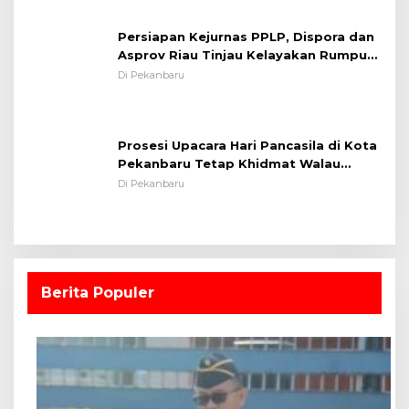
Persiapan Kejurnas PPLP, Dispora dan
Asprov Riau Tinjau Kelayakan Rumput
Lapangan Sepakbola
Di Pekanbaru
Prosesi Upacara Hari Pancasila di Kota
Pekanbaru Tetap Khidmat Walau
Dalam Ruangan
Di Pekanbaru
Berita Populer