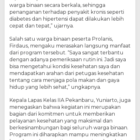
o
warga binaan secara berkala, sehingga
g
penanganan terhadap penyakit kronis seperti
r
diabetes dan hipertensi dapat dilakukan lebih
a
cepat dan tepat,” ujarnya.
m
P
Salah satu warga binaan peserta Prolanis,
r
Firdaus, mengaku merasakan langsung manfaat
o
dari program tersebut. “Saya sangat terbantu
l
dengan adanya pemeriksaan rutin ini. Jadi saya
a
bisa mengetahui kondisi kesehatan saya dan
n
i
mendapatkan arahan dari petugas kesehatan
s
tentang cara menjaga pola makan dan gaya
hidup yang lebih sehat,” ungkapnya.
Kepala Lapas Kelas IIA Pekanbaru, Yuniarto, juga
menegaskan bahwa kegiatan ini merupakan
bagian dari komitmen untuk memberikan
pelayanan kesehatan yang maksimal dan
berkesinambungan bagi seluruh warga binaan.
Program ini diharapkan mampu meningkatkan