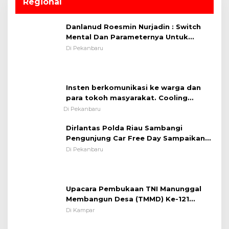
Regional
Danlanud Roesmin Nurjadin : Switch
Mental Dan Parameternya Untuk
Melaksanakan ✈
Di Pekanbaru
Insten berkomunikasi ke warga dan
para tokoh masyarakat. Cooling
System OMP LK ²024 Polsek Rumbai,
Di Pekanbaru
Kapolsek Iptu SAID ; Tekankan
Dirlantas Polda Riau Sambangi
Pentingnya Memelihara dan Menjaga
Pengunjung Car Free Day Sampaikan
Situasi Kondusif
Pesan Edukasi Kamtibmas &
Di Pekanbaru
Kamseltibcarlantas
Upacara Pembukaan TNI Manunggal
Membangun Desa (TMMD) Ke-121
Kodim 0313/KPR Tahun 2024) ?
Di Kampar