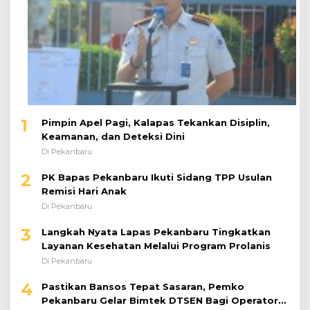
1
Pimpin Apel Pagi, Kalapas Tekankan Disiplin,
Keamanan, dan Deteksi Dini
Di Pekanbaru
2
PK Bapas Pekanbaru Ikuti Sidang TPP Usulan
Remisi Hari Anak
Di Pekanbaru
3
Langkah Nyata Lapas Pekanbaru Tingkatkan
Layanan Kesehatan Melalui Program Prolanis
Di Pekanbaru
4
Pastikan Bansos Tepat Sasaran, Pemko
Pekanbaru Gelar Bimtek DTSEN Bagi Operator
Puskessos
Di Pekanbaru
5
Sigap, Personel Sat PJR Ditlantas Polda Riau
dan Tim Lalin HK Berjibaku Selamatkan Korban