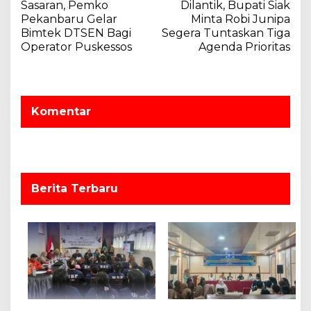
a
Sasaran, Pemko
Dilantik, Bupati Siak
v
Pekanbaru Gelar
Minta Robi Junipa
Bimtek DTSEN Bagi
Segera Tuntaskan Tiga
i
Operator Puskessos
Agenda Prioritas
g
a
s
Komentar
i
p
o
s
Berita Terbaru