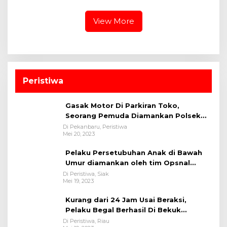
Presisi Melalui Pelatihan
Riau Dukung Program
Penanaman Mangrove
Kelayan Binter
View More
Peristiwa
Gasak Motor Di Parkiran Toko,
Seorang Pemuda Diamankan Polsek
Bukit Raya
Di Pekanbaru, Peristiwa
Mei 20, 2023
Pelaku Persetubuhan Anak di Bawah
Umur diamankan oleh tim Opsnal
Polsek Tualang-Polres Siak-Polda Riau
Di Peristiwa, Siak
Mei 19, 2023
Kurang dari 24 Jam Usai Beraksi,
Pelaku Begal Berhasil Di Bekuk
Satreskrim Polres Kuansing
Di Peristiwa, Riau