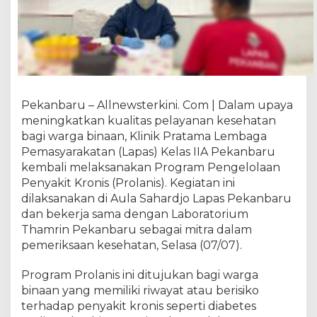
s
P
e
k
a
n
b
Pekanbaru – Allnewsterkini. Com | Dalam upaya
a
r
meningkatkan kualitas pelayanan kesehatan
u
bagi warga binaan, Klinik Pratama Lembaga
T
Pemasyarakatan (Lapas) Kelas IIA Pekanbaru
i
kembali melaksanakan Program Pengelolaan
n
Penyakit Kronis (Prolanis). Kegiatan ini
g
dilaksanakan di Aula Sahardjo Lapas Pekanbaru
k
dan bekerja sama dengan Laboratorium
a
Thamrin Pekanbaru sebagai mitra dalam
t
pemeriksaan kesehatan, Selasa (07/07).
k
a
Program Prolanis ini ditujukan bagi warga
n
L
binaan yang memiliki riwayat atau berisiko
a
terhadap penyakit kronis seperti diabetes