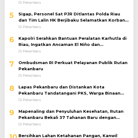
Kecelakaan di Tol Pekanbaru–Dumai
Di Pekanbaru
6
Kapolri Serahkan Bantuan Peralatan Karhutla di
Riau, Ingatkan Ancaman El Niño dan
Prioritaskan Pencegahan
Di Pekanbaru
7
Ombudsman RI Perkuat Pelayanan Publik Rutan
Pekanbaru
Di Pekanbaru
8
Lapas Pekanbaru dan Distankan Kota
Pekanbaru Tandatangani PKS, Warga Binaan
Dibekali Keterampilan Peternakan Ayam Petelur
Di Pekanbaru
9
Mapenaling dan Penyuluhan Kesehatan, Rutan
Pekanbaru Bekali 37 Tahanan Baru dengan
Edukasi TBC, HIV, dan Bahaya Narkoba
Di Pekanbaru
10
Bersihkan Lahan Ketahanan Pangan, Kanwil
Ditjenpas Riau Optimalkan Produktivitas
Di Pekanbaru