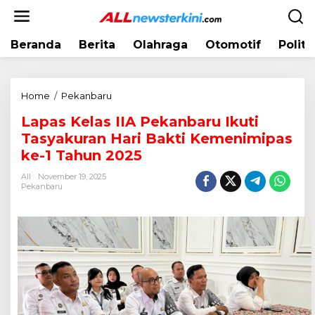
L
e
w
Beranda
Berita
Olahraga
Otomotif
Politi
a
t
i
k
Home
/
Pekanbaru
L
e
a
k
Lapas Kelas IIA Pekanbaru Ikuti
p
o
Tasyakuran Hari Bakti Kemenimipas
a
n
s
ke-1 Tahun 2025
t
K
e
All
November 19, 2025
e
Pekanbaru
n
l
a
s
I
I
A
P
e
k