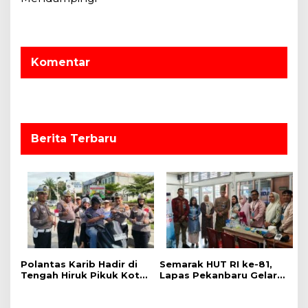
a
s
i
Komentar
p
o
s
Berita Terbaru
Polantas Karib Hadir di
Semarak HUT RI ke-81,
Tengah Hiruk Pikuk Kota
Lapas Pekanbaru Gelar
Pekanbaru, Ditlantas
Pemeriksaan Kesehatan
Polda Riau Kobarkan
Gratis untuk Warga
Semangat Keselamatan,
Binaan dan Masyarakat