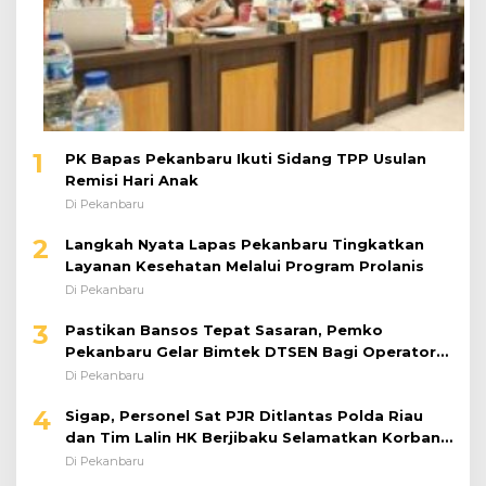
1
PK Bapas Pekanbaru Ikuti Sidang TPP Usulan
Remisi Hari Anak
Di Pekanbaru
2
Langkah Nyata Lapas Pekanbaru Tingkatkan
Layanan Kesehatan Melalui Program Prolanis
Di Pekanbaru
3
Pastikan Bansos Tepat Sasaran, Pemko
Pekanbaru Gelar Bimtek DTSEN Bagi Operator
Puskessos
Di Pekanbaru
4
Sigap, Personel Sat PJR Ditlantas Polda Riau
dan Tim Lalin HK Berjibaku Selamatkan Korban
Kecelakaan di Tol Pekanbaru–Dumai
Di Pekanbaru