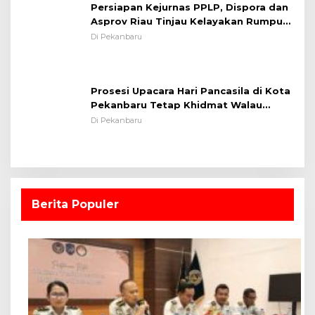
Persiapan Kejurnas PPLP, Dispora dan
Asprov Riau Tinjau Kelayakan Rumput
Lapangan Sepakbola
Di Pekanbaru
Prosesi Upacara Hari Pancasila di Kota
Pekanbaru Tetap Khidmat Walau
Dalam Ruangan
Di Pekanbaru
Berita Populer