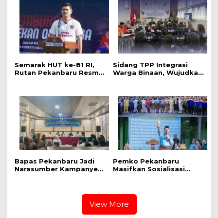
Nasionalisme dan Green
Policing Jelang HUT KE-
81 RI
Semarak HUT ke-81 RI,
Sidang TPP Integrasi
Rutan Pekanbaru Resmi
Warga Binaan, Wujudkan
Buka Pekan Olahraga
Proses Pemasyarakatan
Warga Binaan
yang Objektif dan
Akuntabel
Bapas Pekanbaru Jadi
‎Pemko Pekanbaru
Narasumber Kampanye
Masifkan Sosialisasi
Perlindungan Anak di
Bahaya LGBT dan HIV
SMKN 3 Pekanbaru
AIDS Bagi Siswa MAN 2
Pekanbaru
View More