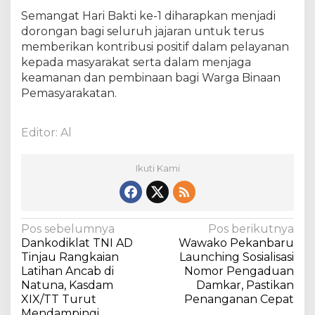
Semangat Hari Bakti ke-1 diharapkan menjadi
dorongan bagi seluruh jajaran untuk terus
memberikan kontribusi positif dalam pelayanan
kepada masyarakat serta dalam menjaga
keamanan dan pembinaan bagi Warga Binaan
Pemasyarakatan.
Editor: Al
Ikuti Kami
N
Pos sebelumnya
Pos berikutnya
Dankodiklat TNI AD
Wawako Pekanbaru
a
Tinjau Rangkaian
Launching Sosialisasi
v
Latihan Ancab di
Nomor Pengaduan
Natuna, Kasdam
Damkar, Pastikan
i
XIX/TT Turut
Penanganan Cepat
g
Mendampingi