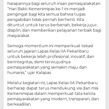
T
harapannya bagi seluruh insan pemasyarakatan.
a
“Hari Bakti Kemenimipas ke-1 ini menjadi
h
pengingat bagi kita semua bahwa tugas
u
pengabdian tidak pernah berhenti. Kita
n
dituntut untuk terus berbenah, bekerja jujur,
2
disiplin, dan memberikan pelayanan terbaik bagi
0
masyarakat.
2
5
Semoga momentum ini memperkuat tekad
seluruh jajaran Lapas Kelas IIA Pekanbaru
untuk bekerja lebih profesional, inovatif, dan
berintegritas, demi terwujudnya
pemasyarakatan yang semakin maju dan
humanis,” ujar Kalapas.
Melalui kegiatan ini, Lapas Kelas IIA Pekanbaru
berharap dapat terus mendukung visi dan misi
Kemenimipas dalam memperkuat tata kelola
pemasyarakatan yang modern, transparan, dan
berkeadilan.