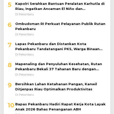
5
Kapolri Serahkan Bantuan Peralatan Karhutla di
Riau, Ingatkan Ancaman El Niño dan
Prioritaskan Pencegahan
Di Pekanbaru
6
Ombudsman RI Perkuat Pelayanan Publik Rutan
Pekanbaru
Di Pekanbaru
7
Lapas Pekanbaru dan Distankan Kota
Pekanbaru Tandatangani PKS, Warga Binaan
Dibekali Keterampilan Peternakan Ayam Petelur
Di Pekanbaru
8
Mapenaling dan Penyuluhan Kesehatan, Rutan
Pekanbaru Bekali 37 Tahanan Baru dengan
Edukasi TBC, HIV, dan Bahaya Narkoba
Di Pekanbaru
9
Bersihkan Lahan Ketahanan Pangan, Kanwil
Ditjenpas Riau Optimalkan Produktivitas
Di Pekanbaru
10
Bapas Pekanbaru Hadiri Rapat Kerja Kota Layak
Anak 2026 Bahas Penanganan ABH