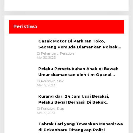
Peristiwa
Gasak Motor Di Parkiran Toko,
Seorang Pemuda Diamankan Polsek
Bukit Raya
Di Pekanbaru, Peristiwa
Mei 20, 2023
Pelaku Persetubuhan Anak di Bawah
Umur diamankan oleh tim Opsnal
Polsek Tualang-Polres Siak-Polda Riau
Di Peristiwa, Siak
Mei 19, 2023
Kurang dari 24 Jam Usai Beraksi,
Pelaku Begal Berhasil Di Bekuk
Satreskrim Polres Kuansing
Di Peristiwa, Riau
Mei 19, 2023
Tabrak Lari yang Tewaskan Mahasiswa
di Pekanbaru Ditangkap Polisi