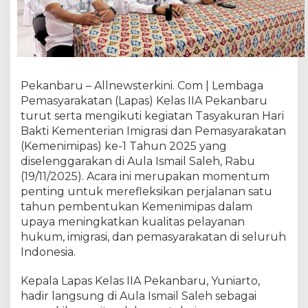
a
n
b
a
r
u
Pekanbaru – Allnewsterkini. Com | Lembaga
I
Pemasyarakatan (Lapas) Kelas IIA Pekanbaru
k
turut serta mengikuti kegiatan Tasyakuran Hari
u
t
Bakti Kementerian Imigrasi dan Pemasyarakatan
i
(Kemenimipas) ke-1 Tahun 2025 yang
T
diselenggarakan di Aula Ismail Saleh, Rabu
a
(19/11/2025). Acara ini merupakan momentum
s
penting untuk merefleksikan perjalanan satu
y
tahun pembentukan Kemenimipas dalam
a
upaya meningkatkan kualitas pelayanan
k
hukum, imigrasi, dan pemasyarakatan di seluruh
u
Indonesia.
r
a
Kepala Lapas Kelas IIA Pekanbaru, Yuniarto,
n
H
hadir langsung di Aula Ismail Saleh sebagai