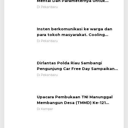
Mental Dan Parameternya Untuk
Melaksanakan ✈
Di Pekanbaru
Insten berkomunikasi ke warga dan
para tokoh masyarakat. Cooling
System OMP LK ²024 Polsek Rumbai,
Di Pekanbaru
Kapolsek Iptu SAID ; Tekankan
Pentingnya Memelihara dan Menjaga
Situasi Kondusif
Dirlantas Polda Riau Sambangi
Pengunjung Car Free Day Sampaikan
Pesan Edukasi Kamtibmas &
Di Pekanbaru
Kamseltibcarlantas
Upacara Pembukaan TNI Manunggal
Membangun Desa (TMMD) Ke-121
Kodim 0313/KPR Tahun 2024) ?
Di Kampar