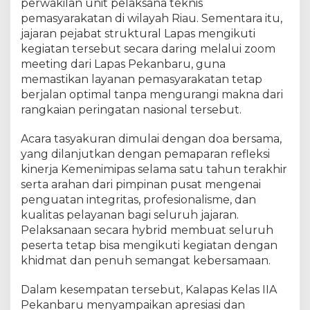
a
perwakilan unit pelaksana teknis
r
pemasyarakatan di wilayah Riau. Sementara itu,
i
jajaran pejabat struktural Lapas mengikuti
B
kegiatan tersebut secara daring melalui zoom
a
meeting dari Lapas Pekanbaru, guna
k
memastikan layanan pemasyarakatan tetap
t
berjalan optimal tanpa mengurangi makna dari
i
rangkaian peringatan nasional tersebut.
K
e
Acara tasyakuran dimulai dengan doa bersama,
m
e
yang dilanjutkan dengan pemaparan refleksi
n
kinerja Kemenimipas selama satu tahun terakhir
i
serta arahan dari pimpinan pusat mengenai
m
penguatan integritas, profesionalisme, dan
i
kualitas pelayanan bagi seluruh jajaran.
p
Pelaksanaan secara hybrid membuat seluruh
a
peserta tetap bisa mengikuti kegiatan dengan
s
khidmat dan penuh semangat kebersamaan.
k
e
Dalam kesempatan tersebut, Kalapas Kelas IIA
-
Pekanbaru menyampaikan apresiasi dan
1