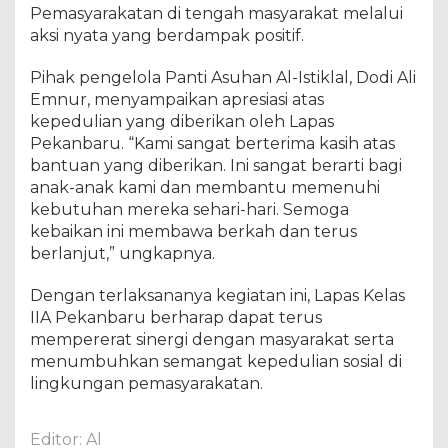
Pemasyarakatan di tengah masyarakat melalui
a
n
aksi nyata yang berdampak positif.
A
l
Pihak pengelola Panti Asuhan Al-Istiklal, Dodi Ali
-
Emnur, menyampaikan apresiasi atas
I
kepedulian yang diberikan oleh Lapas
s
Pekanbaru. “Kami sangat berterima kasih atas
t
bantuan yang diberikan. Ini sangat berarti bagi
i
anak-anak kami dan membantu memenuhi
k
kebutuhan mereka sehari-hari. Semoga
l
kebaikan ini membawa berkah dan terus
a
berlanjut,” ungkapnya.
l
Dengan terlaksananya kegiatan ini, Lapas Kelas
IIA Pekanbaru berharap dapat terus
mempererat sinergi dengan masyarakat serta
menumbuhkan semangat kepedulian sosial di
lingkungan pemasyarakatan.
Editor: Al