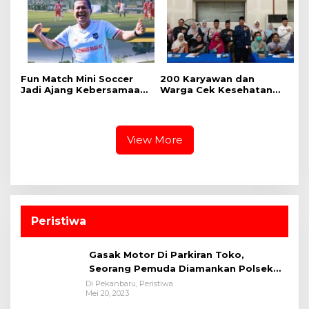
Fun Match Mini Soccer
‎200 Karyawan dan
Jadi Ajang Kebersamaan
Warga Cek Kesehatan
Kakanwil dan Kepala UPT
Gratis Momen RRI Fest
Pemasyarakatan se-Riau
2026 RRI Pekanbaru
View More
Peristiwa
Gasak Motor Di Parkiran Toko,
Seorang Pemuda Diamankan Polsek
Bukit Raya
Di Pekanbaru, Peristiwa
Mei 20, 2023