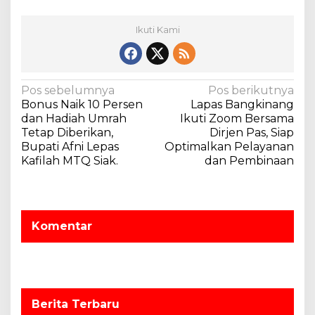
Ikuti Kami
N
Pos sebelumnya
Pos berikutnya
Bonus Naik 10 Persen
Lapas Bangkinang
a
dan Hadiah Umrah
Ikuti Zoom Bersama
v
Tetap Diberikan,
Dirjen Pas, Siap
Bupati Afni Lepas
Optimalkan Pelayanan
i
Kafilah MTQ Siak.
dan Pembinaan
g
a
s
Komentar
i
p
o
s
Berita Terbaru