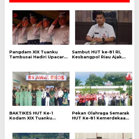
Pangdam XIX Tuanku
Sambut HUT ke-81 RI,
Tambusai Hadiri Upacara
Kesbangpol Riau Ajak
Hari Jadi Ke-69 Provinsi
Warga Perkuat
Riau di Pekanbaru
Semangat Nasionalisme
BAKTIKES HUT Ke-1
Pekan Olahraga Semarak
Kodam XIX Tuanku
HUT Ke-81 Kemerdekaan
Tambusai, Ratusan
RI Resmi Dibuka, Perkuat
Pasien Disiapkan Jalani
Soliditas dan Sportivitas
Operasi Gratis
Pegawai