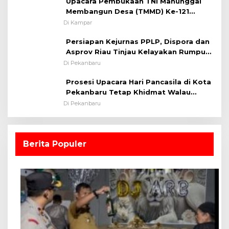
Upacara Pembukaan TNI Manunggal
Membangun Desa (TMMD) Ke-121
Kodim 0313/KPR Tahun 2024) ?
Di Kampar
Persiapan Kejurnas PPLP, Dispora dan
Asprov Riau Tinjau Kelayakan Rumput
Lapangan Sepakbola
Di Pekanbaru
Prosesi Upacara Hari Pancasila di Kota
Pekanbaru Tetap Khidmat Walau
Dalam Ruangan
Di Pekanbaru
Berita Populer