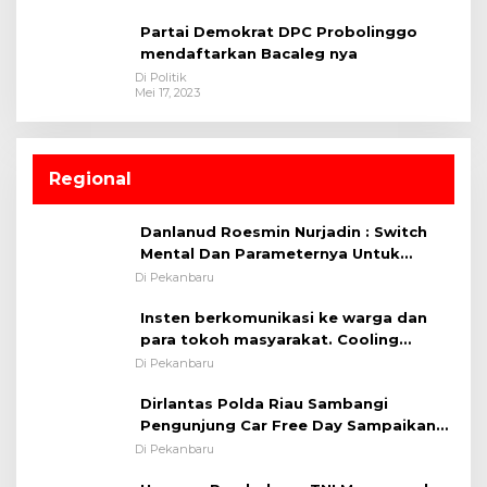
Partai Demokrat DPC Probolinggo
mendaftarkan Bacaleg nya
Di Politik
Mei 17, 2023
Regional
Danlanud Roesmin Nurjadin : Switch
Mental Dan Parameternya Untuk
Melaksanakan ✈
Di Pekanbaru
Insten berkomunikasi ke warga dan
para tokoh masyarakat. Cooling
System OMP LK ²024 Polsek Rumbai,
Di Pekanbaru
Kapolsek Iptu SAID ; Tekankan
Dirlantas Polda Riau Sambangi
Pentingnya Memelihara dan Menjaga
Pengunjung Car Free Day Sampaikan
Situasi Kondusif
Pesan Edukasi Kamtibmas &
Di Pekanbaru
Kamseltibcarlantas