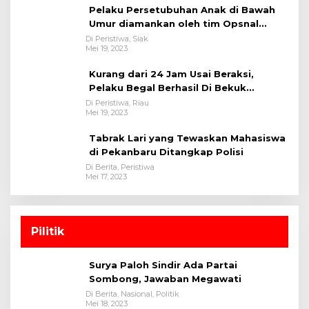
Pelaku Persetubuhan Anak di Bawah
Umur diamankan oleh tim Opsnal
Polsek Tualang-Polres Siak-Polda Riau
Di Peristiwa, Siak
Mei 19, 2023
Kurang dari 24 Jam Usai Beraksi,
Pelaku Begal Berhasil Di Bekuk
Satreskrim Polres Kuansing
Di Peristiwa, Riau
Mei 19, 2023
Tabrak Lari yang Tewaskan Mahasiswa
di Pekanbaru Ditangkap Polisi
Di Berita, Peristiwa
Mei 17, 2023
Pilitik
Surya Paloh Sindir Ada Partai
Sombong, Jawaban Megawati
Di Berita, Nasional, Politik
Mei 18, 2023