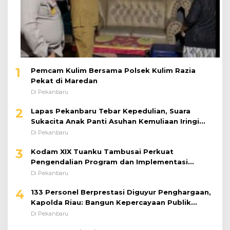
1
Pemcam Kulim Bersama Polsek Kulim Razia
Pekat di Maredan
Di Pekanbaru
2
Lapas Pekanbaru Tebar Kepedulian, Suara
Sukacita Anak Panti Asuhan Kemuliaan Iringi
Bantuan Sosial
Di Pekanbaru
3
Kodam XIX Tuanku Tambusai Perkuat
Pengendalian Program dan Implementasi
Doktrin TNI AD
Di Pekanbaru
4
133 Personel Berprestasi Diguyur Penghargaan,
Kapolda Riau: Bangun Kepercayaan Publik
dengan Karya Nyata
Di Pekanbaru