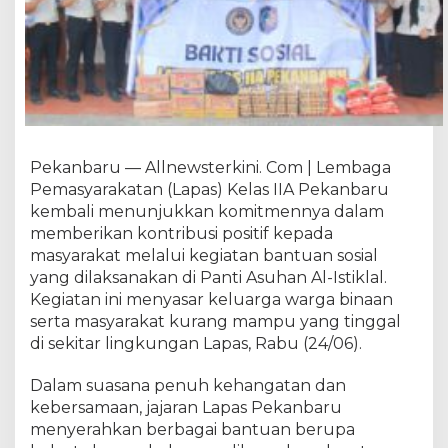
b
a
r
K
e
p
e
d
Pekanbaru — Allnewsterkini. Com | Lembaga
u
Pemasyarakatan (Lapas) Kelas IIA Pekanbaru
l
i
kembali menunjukkan komitmennya dalam
a
memberikan kontribusi positif kepada
n
masyarakat melalui kegiatan bantuan sosial
:
yang dilaksanakan di Panti Asuhan Al-Istiklal.
B
Kegiatan ini menyasar keluarga warga binaan
a
serta masyarakat kurang mampu yang tinggal
n
di sekitar lingkungan Lapas, Rabu (24/06).
t
u
Dalam suasana penuh kehangatan dan
a
kebersamaan, jajaran Lapas Pekanbaru
n
menyerahkan berbagai bantuan berupa
S