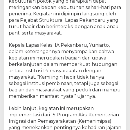
o
kebutuhan pokok yang diharapkan dapat
s
meringankan beban kebutuhan sehari-hari para
i
penerima. Kegiatan ini dipimpin langsung oleh
a
para Pejabat Struktural Lapas Pekanbaru yang
l
turut hadir dan berinteraksi dengan anak-anak
H
panti serta masyarakat.
a
n
Kepala Lapas Kelas IIA Pekanbaru, Yuniarto,
g
dalam keterangannya menyampaikan bahwa
a
kegiatan ini merupakan bagian dari upaya
t
berkelanjutan dalam memperkuat hubungan
k
a
antara institusi Pemasyarakatan dengan
n
masyarakat. “Kami ingin hadir tidak hanya
P
sebagai institusi pembinaan, tetapi juga sebagai
a
bagian dari masyarakat yang peduli dan mampu
n
memberikan manfaat nyata,” ujarnya.
t
i
Lebih lanjut, kegiatan ini merupakan
A
implementasi dari 15 Program Aksi Kementerian
s
Imigrasi dan Pemasyarakatan (Kemenimipas),
u
yang menekankan pentingnya kehadiran jajaran
h