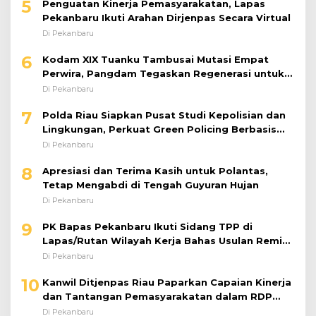
5
Penguatan Kinerja Pemasyarakatan, Lapas
Pekanbaru Ikuti Arahan Dirjenpas Secara Virtual
Di Pekanbaru
6
Kodam XIX Tuanku Tambusai Mutasi Empat
Perwira, Pangdam Tegaskan Regenerasi untuk
Perkuat Kinerja Satuan
Di Pekanbaru
7
Polda Riau Siapkan Pusat Studi Kepolisian dan
Lingkungan, Perkuat Green Policing Berbasis
Riset
Di Pekanbaru
8
Apresiasi dan Terima Kasih untuk Polantas,
Tetap Mengabdi di Tengah Guyuran Hujan
Di Pekanbaru
9
PK Bapas Pekanbaru Ikuti Sidang TPP di
Lapas/Rutan Wilayah Kerja Bahas Usulan Remisi
Umum Jelang Hari Kemerdekaan
Di Pekanbaru
10
Kanwil Ditjenpas Riau Paparkan Capaian Kinerja
dan Tantangan Pemasyarakatan dalam RDP
Bersama Komisi XIII DPR RI
Di Pekanbaru