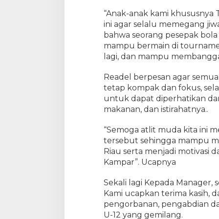
k
“Anak-anak kami khususnya 
i
ini agar selalu memegang jiwa
l
bahwa seorang pesepak bola 
i
mampu bermain di tournamen
R
lagi, dan mampu membanggak
i
a
Readel berpesan agar semua p
u
p
tetap kompak dan fokus, sela
a
untuk dapat diperhatikan dan
d
makanan, dan istirahatnya..
a
T
“Semoga atlit muda kita ini
i
tersebut sehingga mampu 
n
Riau serta menjadi motivasi
g
Kampar”. Ucapnya
k
a
Sekali lagi Kepada Manager, 
t
Kami ucapkan terima kasih, 
N
pengorbanan, pengabdian da
a
s
U-12 yang gemilang.