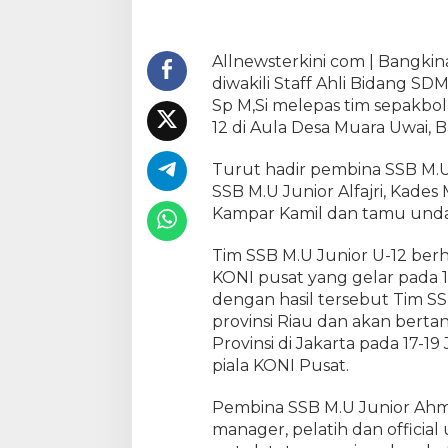
a
n
,
Allnewsterkini com | Bangki
T
diwakili Staff Ahli Bidang SD
i
Sp M,Si melepas tim sepakbol
m
12 di Aula Desa Muara Uwai, B
S
e
Turut hadir pembina SSB M.U
p
SSB M.U Junior Alfajri, Kades
a
Kampar Kamil dan tamu und
k
b
o
Tim SSB M.U Junior U-12 ber
l
KONI pusat yang gelar pada 
a
dengan hasil tersebut Tim S
S
provinsi Riau dan akan bertan
S
Provinsi di Jakarta pada 17-
B
piala KONI Pusat.
M
.
Pembina SSB M.U Junior Ahm
U
manager, pelatih dan offici
J