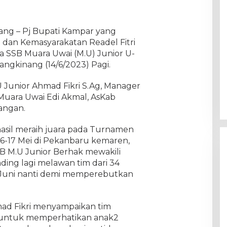
nang – Pj Bupati Kampar yang
M dan Kemasyarakatan Readel Fitri
a SSB Muara Uwai (M.U) Junior U-
angkinang (14/6/2023) Pagi.
 Junior Ahmad Fikri S.Ag, Manager
 Muara Uwai Edi Akmal, AsKab
angan.
hasil meraih juara pada Turnamen
16-17 Mei di Pekanbaru kemaren,
SB M.U Junior Berhak mewakili
ding lagi melawan tim dari 34
19 Juni nanti demi memperebutkan
ad Fikri menyampaikan tim
al untuk memperhatikan anak2