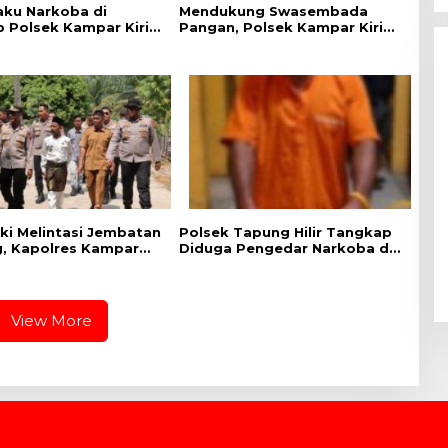
aku Narkoba di
Mendukung Swasembada
 Polsek Kampar Kiri,
Pangan, Polsek Kampar Kiri
.07 Gram Sabu-sabu
Hilir Pantau Panen Jagung di
Lahan PT Yutani Suadiri
aki Melintasi Jembatan
Polsek Tapung Hilir Tangkap
, Kapolres Kampar
Diduga Pengedar Narkoba di
iapan Lokasi
Desa Kota Bangun
i Merah Putih Presisi
View More