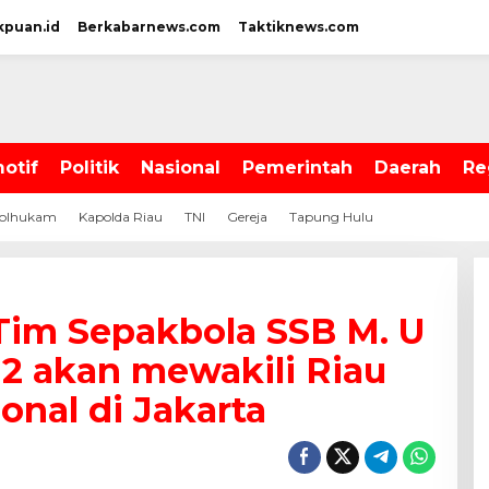
kpuan.id
Berkabarnews.com
Taktiknews.com
otif
Politik
Nasional
Pemerintah
Daerah
Re
olhukam
Kapolda Riau
TNI
Gereja
Tapung Hulu
im Sepakbola SSB M. U
2 akan mewakili Riau
onal di Jakarta