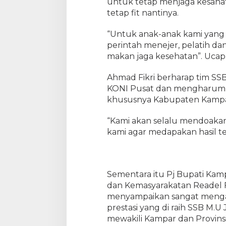
untuk tetap menjaga kesahat
u
tetap fit nantinya.
n
i
o
“Untuk anak-anak kami yang
r
perintah menejer, pelatih dan 
K
makan jaga kesehatan”. Uca
a
m
Ahmad Fikri berharap tim SS
p
KONI Pusat dan mengharumk
a
khususnya Kabupaten Kampa
r
U
“Kami akan selalu mendoakan
-
kami agar medapakan hasil ter
1
2
a
k
Sementara itu Pj Bupati Kamp
a
n
dan Kemasyarakatan Readel F
m
menyampaikan sangat mengapr
e
prestasi yang di raih SSB M.U
w
mewakili Kampar dan Provinsi 
a