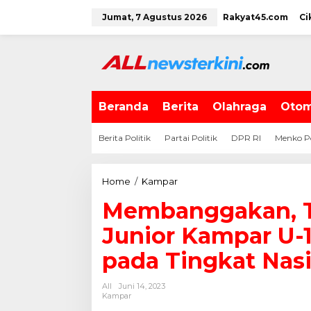
L
Jumat, 7 Agustus 2026
Rakyat45.com
Ci
e
w
a
t
i
k
e
Beranda
Berita
Olahraga
Otom
k
o
Berita Politik
Partai Politik
DPR RI
Menko P
n
t
e
Home
/
Kampar
M
n
e
Membanggakan, T
m
b
Junior Kampar U-1
a
n
pada Tingkat Nasi
g
g
All
Juni 14, 2023
a
Kampar
k