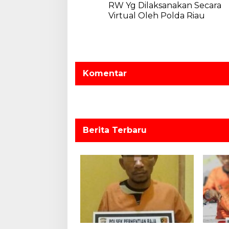
v
RW Yg Dilaksanakan Secara
Virtual Oleh Polda Riau
i
g
a
s
Komentar
i
p
o
s
Berita Terbaru