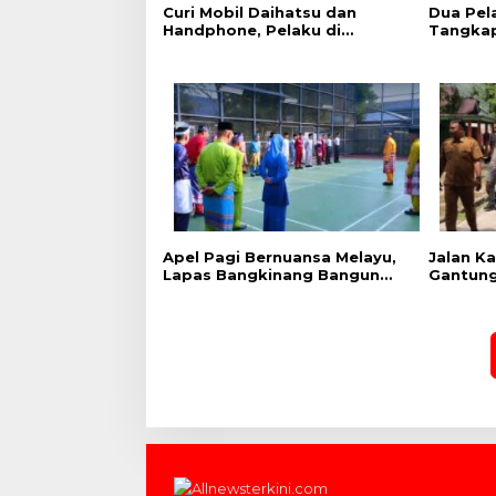
Curi Mobil Daihatsu dan
Dua Pel
Handphone, Pelaku di
Tangkap
Tangkap Polsek Perhentian
Sita 12
Raja
Apel Pagi Bernuansa Melayu,
Jalan K
Lapas Bangkinang Bangun
Gantung
Semangat Kebersamaan
Cek Kes
Sambut HUT RI dan HUT
Ekspedis
Provinsi Riau