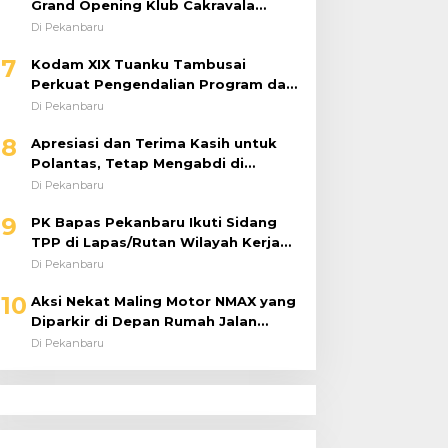
Grand Opening Klub Cakravala
Pekanbaru
Di Pekanbaru
7
Kodam XIX Tuanku Tambusai
Perkuat Pengendalian Program dan
Implementasi Doktrin TNI AD
Di Pekanbaru
8
Apresiasi dan Terima Kasih untuk
Polantas, Tetap Mengabdi di
Tengah Guyuran Hujan
Di Pekanbaru
9
PK Bapas Pekanbaru Ikuti Sidang
TPP di Lapas/Rutan Wilayah Kerja
Bahas Usulan Remisi Umum Jelang
Di Pekanbaru
Hari Kemerdekaan
10
Aksi Nekat Maling Motor NMAX yang
Diparkir di Depan Rumah Jalan
Tiung Raib Dicuri : Korban Minta
Di Pekanbaru
Pelaku Ditangkap Pihak Kepolisian