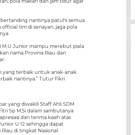
an, pola makan dan jam tidur agar
 bertanding nantinya patuhi semua
official tim di senayan, jaga pola
pnya
B M.U Junior mampu merebut piala
an nama Provinsi Riau dan
r.
 yang terbaik untuk anak-anak
baik nantinya.” Tutur Fikri
ar yang diwakili Staff Ahli SDM
itri Sp M,Si dalam sambutanya
esiasi dan terima kasih atas
 Junior U 12 sehingga dapat
Riau di tingkat Nasional.