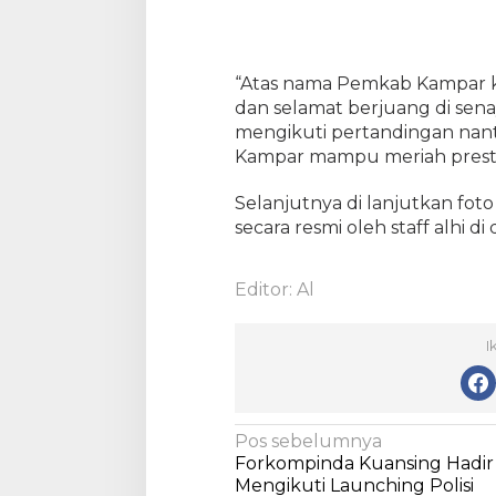
i
o
n
a
“Atas nama Pemkab Kampar 
l
dan selamat berjuang di sen
d
mengikuti pertandingan nan
i
Kampar mampu meriah presta
J
a
Selanjutnya di lanjutkan fot
k
secara resmi oleh staff alhi 
a
r
t
Editor: Al
a
I
N
Pos sebelumnya
Forkompinda Kuansing Hadir
a
Mengikuti Launching Polisi