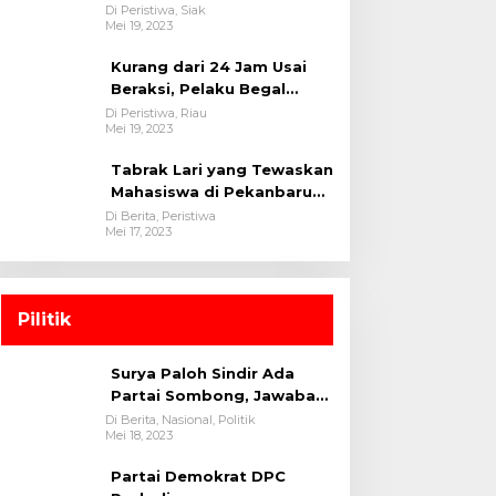
oleh tim Opsnal Polsek
Di Peristiwa, Siak
Mei 19, 2023
Tualang-Polres Siak-Polda
Riau
Kurang dari 24 Jam Usai
Beraksi, Pelaku Begal
Berhasil Di Bekuk
Di Peristiwa, Riau
Mei 19, 2023
Satreskrim Polres
Kuansing
Tabrak Lari yang Tewaskan
Mahasiswa di Pekanbaru
Ditangkap Polisi
Di Berita, Peristiwa
Mei 17, 2023
Pilitik
Surya Paloh Sindir Ada
Partai Sombong, Jawaban
Megawati
Di Berita, Nasional, Politik
Mei 18, 2023
Partai Demokrat DPC