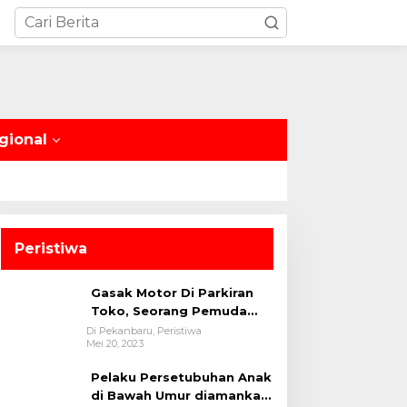
gional
Peristiwa
Gasak Motor Di Parkiran
Toko, Seorang Pemuda
Diamankan Polsek Bukit
Di Pekanbaru, Peristiwa
Mei 20, 2023
Raya
Pelaku Persetubuhan Anak
di Bawah Umur diamankan