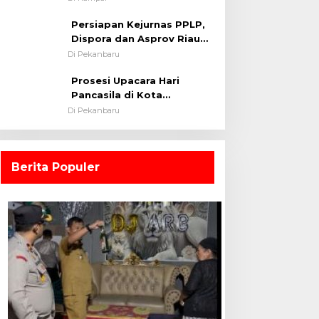
0313/KPR Tahun 2024) ?
Persiapan Kejurnas PPLP,
Dispora dan Asprov Riau
Tinjau Kelayakan Rumput
Di Pekanbaru
Lapangan Sepakbola
Prosesi Upacara Hari
Pancasila di Kota
Pekanbaru Tetap Khidmat
Di Pekanbaru
Walau Dalam Ruangan
Berita Populer