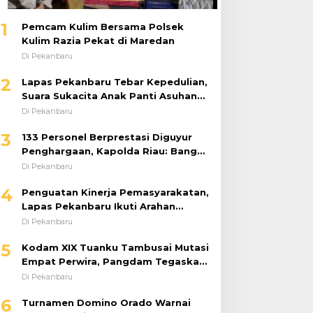
1
Pemcam Kulim Bersama Polsek
Kulim Razia Pekat di Maredan
Di Pekanbaru
2
Lapas Pekanbaru Tebar Kepedulian,
Suara Sukacita Anak Panti Asuhan
Kemuliaan Iringi Bantuan Sosial
Di Pekanbaru
3
133 Personel Berprestasi Diguyur
Penghargaan, Kapolda Riau: Bangun
Kepercayaan Publik dengan Karya
Di Pekanbaru
Nyata
4
Penguatan Kinerja Pemasyarakatan,
Lapas Pekanbaru Ikuti Arahan
Dirjenpas Secara Virtual
Di Pekanbaru
5
Kodam XIX Tuanku Tambusai Mutasi
Empat Perwira, Pangdam Tegaskan
Regenerasi untuk Perkuat Kinerja
Di Pekanbaru
Satuan
6
Turnamen Domino Orado Warnai