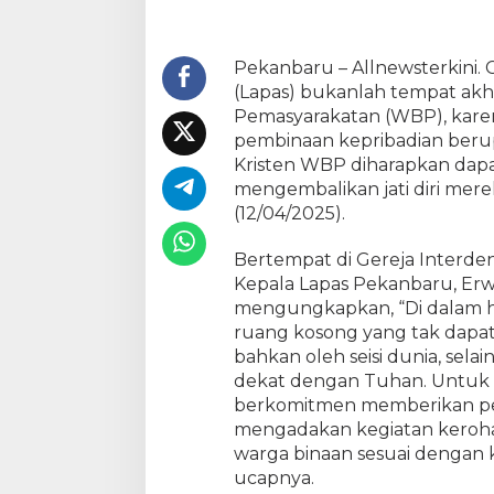
u
R
u
Pekanbaru – Allnewsterkini.
a
(Lapas) bukanlah tempat akh
n
Pemasyarakatan (WBP), kare
g
pembinaan kepribadian beru
K
Kristen WBP diharapkan da
o
mengembalikan jati diri mer
s
(12/04/2025).
o
n
g
Bertempat di Gereja Interden
d
Kepala Lapas Pekanbaru, Erw
i
mengungkapkan, “Di dalam ha
D
ruang kosong yang tak dapat 
a
bahkan oleh seisi dunia, sel
l
dekat dengan Tuhan. Untuk i
a
berkomitmen memberikan pe
m
mengadakan kegiatan kerohan
H
warga binaan sesuai dengan 
a
ucapnya.
t