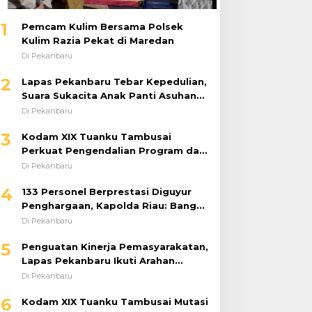
1
Pemcam Kulim Bersama Polsek
Kulim Razia Pekat di Maredan
Di Pekanbaru
2
Lapas Pekanbaru Tebar Kepedulian,
Suara Sukacita Anak Panti Asuhan
Kemuliaan Iringi Bantuan Sosial
Di Pekanbaru
3
Kodam XIX Tuanku Tambusai
Perkuat Pengendalian Program dan
Implementasi Doktrin TNI AD
Di Pekanbaru
4
133 Personel Berprestasi Diguyur
Penghargaan, Kapolda Riau: Bangun
Kepercayaan Publik dengan Karya
Di Pekanbaru
Nyata
5
Penguatan Kinerja Pemasyarakatan,
Lapas Pekanbaru Ikuti Arahan
Dirjenpas Secara Virtual
Di Pekanbaru
6
Kodam XIX Tuanku Tambusai Mutasi