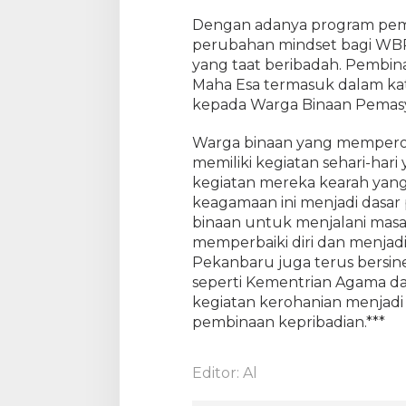
i
,
Dengan adanya program pemb
W
perubahan mindset bagi WBP
B
yang taat beribadah. Pembi
P
Maha Esa termasuk dalam ka
K
kepada Warga Binaan Pemasy
r
i
Warga binaan yang mempero
s
memiliki kegiatan sehari-ha
t
kegiatan mereka kearah yang 
e
keagamaan ini menjadi dasa
n
binaan untuk menjalani masa
L
a
memperbaiki diri dan menjadi 
p
Pekanbaru juga terus bersin
a
seperti Kementrian Agama da
s
kegiatan kerohanian menjadi 
P
pembinaan kepribadian.***
e
k
a
Editor: Al
n
b