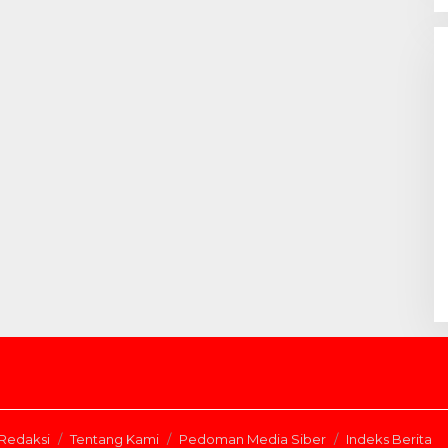
Redaksi
Tentang Kami
Pedoman Media Siber
Indeks Berita