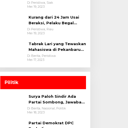
oleh tim Opsnal Polsek
Di Peristiwa, Siak
Mei 19, 2023
Tualang-Polres Siak-Polda
Riau
Kurang dari 24 Jam Usai
Beraksi, Pelaku Begal
Berhasil Di Bekuk
Di Peristiwa, Riau
Mei 19, 2023
Satreskrim Polres
Kuansing
Tabrak Lari yang Tewaskan
Mahasiswa di Pekanbaru
Ditangkap Polisi
Di Berita, Peristiwa
Mei 17, 2023
Pilitik
Surya Paloh Sindir Ada
Partai Sombong, Jawaban
Megawati
Di Berita, Nasional, Politik
Mei 18, 2023
Partai Demokrat DPC