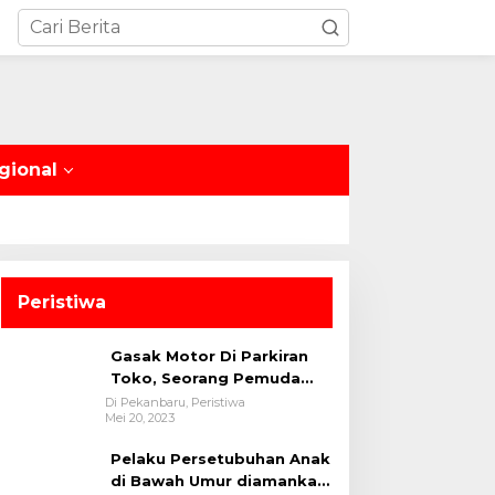
gional
Peristiwa
Gasak Motor Di Parkiran
Toko, Seorang Pemuda
Diamankan Polsek Bukit
Di Pekanbaru, Peristiwa
Mei 20, 2023
Raya
Pelaku Persetubuhan Anak
di Bawah Umur diamankan