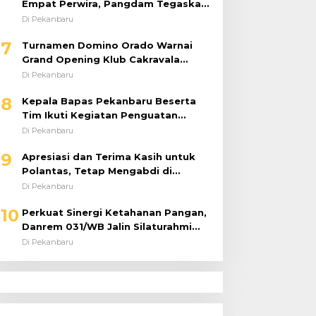
Empat Perwira, Pangdam Tegaskan
Regenerasi untuk Perkuat Kinerja
Di Pekanbaru
Satuan
7
Turnamen Domino Orado Warnai
Grand Opening Klub Cakravala
Pekanbaru
Di Pekanbaru
8
Kepala Bapas Pekanbaru Beserta
Tim Ikuti Kegiatan Penguatan
Tugas dan Fungsi serta Paparan
Di Pekanbaru
Penempatan WBP ke Lapas Terbuka
9
Apresiasi dan Terima Kasih untuk
Polantas, Tetap Mengabdi di
Tengah Guyuran Hujan
Di Pekanbaru
10
Perkuat Sinergi Ketahanan Pangan,
Danrem 031/WB Jalin Silaturahmi
dengan Pimwil Bulog Riau dan Kepri
Di Pekanbaru