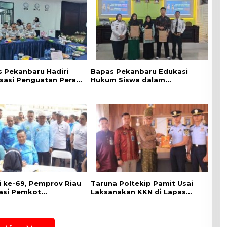
 Pekanbaru Hadiri
Bapas Pekanbaru Edukasi
isasi Penguatan Peran
Hukum Siswa dalam
Penyuluh Hukum
Kampanye Perlindungan
Keadilan Restoratif
Perempuan dan Anak
di ke-69, Pemprov Riau
Taruna Poltekip Pamit Usai
asi Pemkot
Laksanakan KKN di Lapas
ru Gelar CKG di
Pekanbaru
 Utama