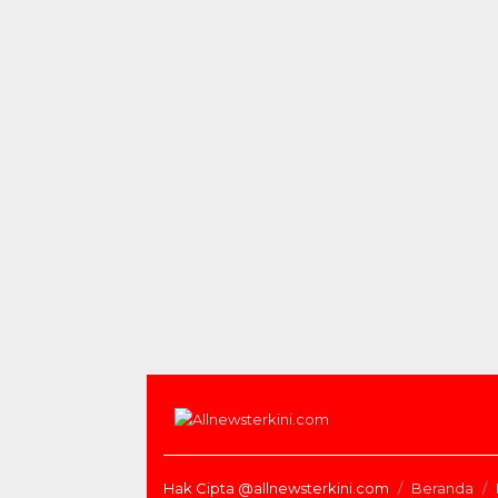
Hak Cipta @allnewsterkini.com
Beranda