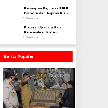
0313/KPR Tahun 2024) ?
Persiapan Kejurnas PPLP,
Dispora dan Asprov Riau
Tinjau Kelayakan Rumput
Di Pekanbaru
Lapangan Sepakbola
Prosesi Upacara Hari
Pancasila di Kota
Pekanbaru Tetap Khidmat
Di Pekanbaru
Walau Dalam Ruangan
Berita Populer