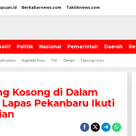
kpuan.id
Berkabarnews.com
Taktiknews.com
otif
Politik
Nasional
Pemerintah
Daerah
Re
olhukam
Kapolda Riau
TNI
Gereja
Tapung Hulu
ng Kosong di Dalam
 Lapas Pekanbaru Ikuti
ian