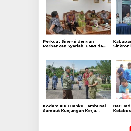
n
i
a
n
Perkuat Sinergi dengan
Kabapas
Perbankan Syariah, UMRI dan
Sinkron
Bank Syariah Nasional Jajaki
PK dan 
Kerja Sama Pembiayaan
Dukung 
untuk Pegawai
Kodam XIX Tuanku Tambusai
‎Hari Ja
Sambut Kunjungan Kerja
Kolabor
Menhan RI ke Yonif TP
Pekanba
952/Imam Bulqin dan Yonif TP
Stadion
898/Pancalang Cakti