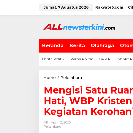
L
Jumat, 7 Agustus 2026
Rakyat45.com
Ci
e
w
a
t
i
k
e
Beranda
Berita
Olahraga
Otom
k
o
Berita Politik
Partai Politik
DPR RI
Menko P
n
t
e
Home
/
Pekanbaru
M
n
e
Mengisi Satu Rua
n
g
Hati, WBP Kristen
i
s
Kegiatan Kerohan
i
S
All
April 12, 2025
a
Pekanbaru
t