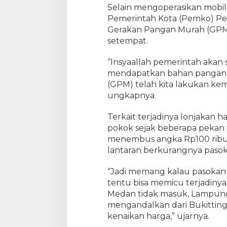
Selain mengoperasikan mobil
h
Pemerintah Kota (Pemko) Pe
a
n
Gerakan Pangan Murah (GPM) 
P
setempat.
a
n
“Insyaallah pemerintah akan
g
mendapatkan bahan pangan m
a
(GPM) telah kita lakukan kem
n
ungkapnya.
M
u
Terkait terjadinya lonjakan
r
pokok sejak beberapa pekan t
a
menembus angka Rp100 ribu pe
h
lantaran berkurangnya pasoka
d
a
n
“Jadi memang kalau pasokan 
B
tentu bisa memicu terjadinya 
e
Medan tidak masuk, Lampung
r
mengandalkan dari Bukitting
k
kenaikan harga,” ujarnya.
u