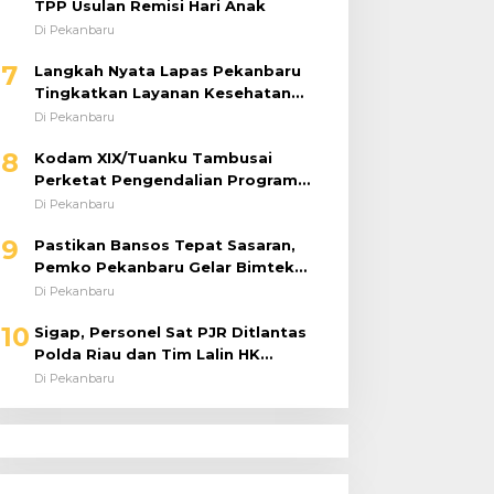
TPP Usulan Remisi Hari Anak
Di Pekanbaru
7
Langkah Nyata Lapas Pekanbaru
Tingkatkan Layanan Kesehatan
Melalui Program Prolanis
Di Pekanbaru
8
Kodam XIX/Tuanku Tambusai
Perketat Pengendalian Program
dan Anggaran 2026, Pastikan
Di Pekanbaru
Kinerja Tepat Sasaran
9
Pastikan Bansos Tepat Sasaran,
Pemko Pekanbaru Gelar Bimtek
DTSEN Bagi Operator Puskessos
Di Pekanbaru
10
Sigap, Personel Sat PJR Ditlantas
Polda Riau dan Tim Lalin HK
Berjibaku Selamatkan Korban
Di Pekanbaru
Kecelakaan di Tol Pekanbaru–Dumai