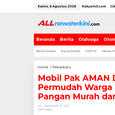
L
Kamis, 6 Agustus 2026
Rakyat45.com
Ci
e
w
a
t
i
k
e
Beranda
Berita
Olahraga
Otom
k
o
Berita Politik
Partai Politik
DPR RI
Menko P
n
t
e
Home
/
Pekanbaru
M
n
o
Mobil Pak AMAN D
b
i
Permudah Warga 
l
P
Pangan Murah dan
a
k
All
September 17, 2025
A
Pekanbaru
M