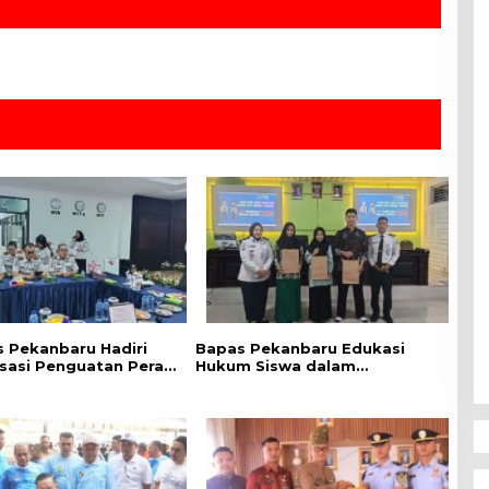
 Pekanbaru Hadiri
Bapas Pekanbaru Edukasi
isasi Penguatan Peran
Hukum Siswa dalam
Penyuluh Hukum
Kampanye Perlindungan
Keadilan Restoratif
Perempuan dan Anak