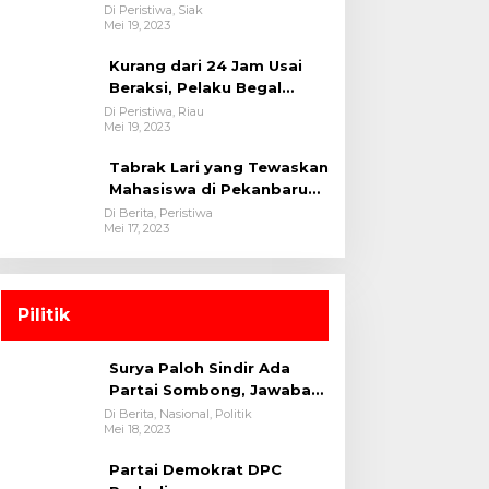
oleh tim Opsnal Polsek
Di Peristiwa, Siak
Mei 19, 2023
Tualang-Polres Siak-Polda
Riau
Kurang dari 24 Jam Usai
Beraksi, Pelaku Begal
Berhasil Di Bekuk
Di Peristiwa, Riau
Mei 19, 2023
Satreskrim Polres
Kuansing
Tabrak Lari yang Tewaskan
Mahasiswa di Pekanbaru
Ditangkap Polisi
Di Berita, Peristiwa
Mei 17, 2023
Pilitik
Surya Paloh Sindir Ada
Partai Sombong, Jawaban
Megawati
Di Berita, Nasional, Politik
Mei 18, 2023
Partai Demokrat DPC