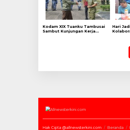
Kodam XIX Tuanku Tambusai
‎Hari Ja
Sambut Kunjungan Kerja
Kolabor
Menhan RI ke Yonif TP
Pekanba
952/Imam Bulqin dan Yonif TP
Stadion
898/Pancalang Cakti
Hak Cipta @allnewsterkini.com
Beranda