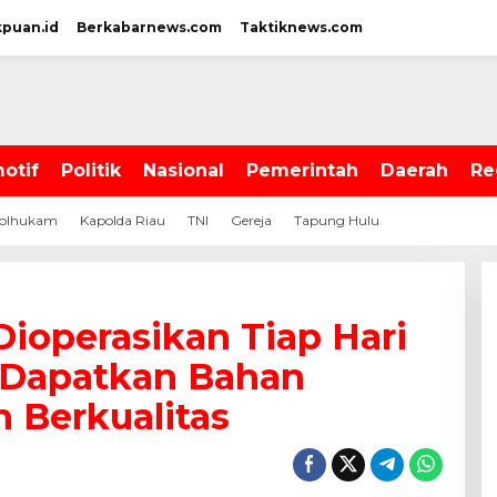
kpuan.id
Berkabarnews.com
Taktiknews.com
otif
Politik
Nasional
Pemerintah
Daerah
Re
olhukam
Kapolda Riau
TNI
Gereja
Tapung Hulu
ioperasikan Tiap Hari
Dapatkan Bahan
 Berkualitas