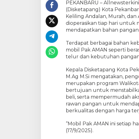
P
PEKANBARU – Allnewsterkini
e
(Disketapang) Kota Pekanba
r
Keliling Andalan, Murah, da
m
dioperasikan tiap hari unt
u
mendapatkan bahan pangan m
d
a
Terdapat berbagai bahan keb
h
mobil Pak AMAN seperti beras,
W
telur dan kebutuhan pangan 
a
r
Kepala Disketapang Kota P
g
a
M.Ag M.Si mengatakan, peng
D
merupakan program Walikot
a
bertujuan untuk menstabilk
p
beli, serta mempermudah aks
a
rawan pangan untuk menda
t
berkualitas dengan harga te
k
a
“Mobil Pak AMAN ini setiap ha
n
(17/9/2025).
B
a