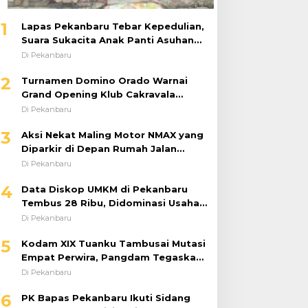
1
Lapas Pekanbaru Tebar Kepedulian,
Suara Sukacita Anak Panti Asuhan
Kemuliaan Iringi Bantuan Sosial
Di Pekanbaru
2
Turnamen Domino Orado Warnai
Grand Opening Klub Cakravala
Pekanbaru
Di Pekanbaru
3
Aksi Nekat Maling Motor NMAX yang
Diparkir di Depan Rumah Jalan
Tiung Raib Dicuri : Korban Minta
Di Pekanbaru
Pelaku Ditangkap Pihak Kepolisian
4
Data Diskop UMKM di Pekanbaru
Tembus 28 Ribu, Didominasi Usaha
Kuliner
Di Pekanbaru
5
Kodam XIX Tuanku Tambusai Mutasi
Empat Perwira, Pangdam Tegaskan
Regenerasi untuk Perkuat Kinerja
Di Pekanbaru
Satuan
6
PK Bapas Pekanbaru Ikuti Sidang