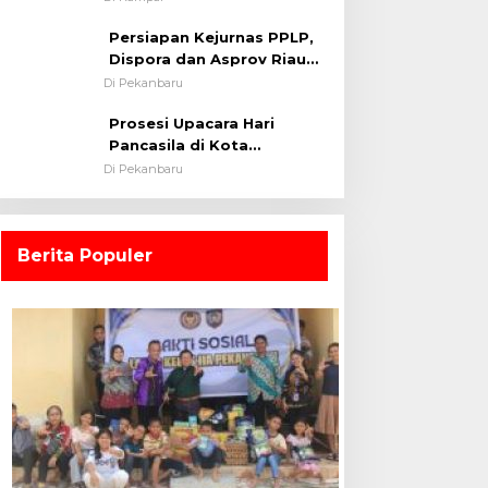
0313/KPR Tahun 2024) ?
Persiapan Kejurnas PPLP,
Dispora dan Asprov Riau
Tinjau Kelayakan Rumput
Di Pekanbaru
Lapangan Sepakbola
Prosesi Upacara Hari
Pancasila di Kota
Pekanbaru Tetap Khidmat
Di Pekanbaru
Walau Dalam Ruangan
Berita Populer