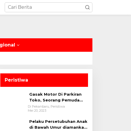
gional
Peristiwa
Gasak Motor Di Parkiran
Toko, Seorang Pemuda
Diamankan Polsek Bukit
Di Pekanbaru, Peristiwa
Mei 20, 2023
Raya
Pelaku Persetubuhan Anak
di Bawah Umur diamankan