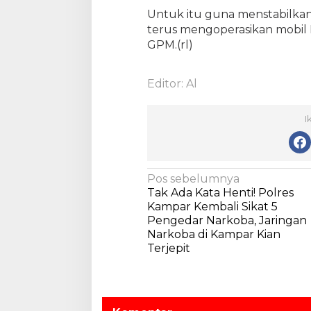
a
Untuk itu guna menstabilka
l
terus mengoperasikan mobil
i
GPM.(rl)
t
a
s
Editor: Al
I
N
Pos sebelumnya
Tak Ada Kata Henti! Polres
a
Kampar Kembali Sikat 5
v
Pengedar Narkoba, Jaringan
Narkoba di Kampar Kian
i
Terjepit
g
a
s