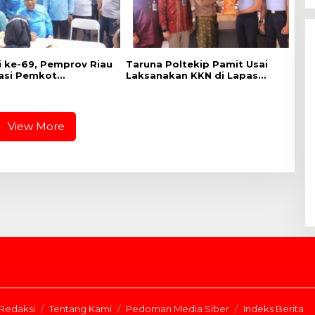
di ke-69, Pemprov Riau
Taruna Poltekip Pamit Usai
asi Pemkot
Laksanakan KKN di Lapas
ru Gelar CKG di
Pekanbaru
 Utama
View More
Redaksi
Tentang Kami
Pedoman Media Siber
Indeks Berita