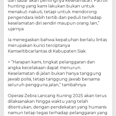
dan sadar akan pentingnya keselamatan. Patroli
i
hunting yang kami lakukan bukan untuk
n
menakut-nakuti, tetapi untuk mendorong
g
pengendara lebih tertib dan peduli terhadap
,
keselamatan diri sendiri maupun orang lain,”
P
ujarnya.
e
n
Ia menegaskan bahwa kepatuhan berlalu lintas
g
e
merupakan kunci terciptanya
n
Kamseltibcarlantas di Kabupaten Siak.
d
a
> “Harapan kami, tingkat pelanggaran dan
r
angka kecelakaan dapat menurun.
a
Keselamatan di jalan bukan hanya tanggung
D
jawab polisi, tetapi tanggung jawab bersama
i
seluruh pengguna jalan,” tambahnya.
i
m
Operasi Zebra Lancang Kuning 2025 akan terus
b
dilaksanakan hingga waktu yang telah
a
ditentukan, dengan pendekatan yang humanis
u
L
namun tetap tegas terhadap pelanggaran yang