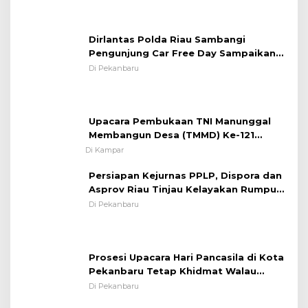
Dirlantas Polda Riau Sambangi
Pentingnya Memelihara dan Menjaga
Pengunjung Car Free Day Sampaikan
Situasi Kondusif
Pesan Edukasi Kamtibmas &
Di Pekanbaru
Kamseltibcarlantas
Upacara Pembukaan TNI Manunggal
Membangun Desa (TMMD) Ke-121
Kodim 0313/KPR Tahun 2024) ?
Di Kampar
Persiapan Kejurnas PPLP, Dispora dan
Asprov Riau Tinjau Kelayakan Rumput
Lapangan Sepakbola
Di Pekanbaru
Prosesi Upacara Hari Pancasila di Kota
Pekanbaru Tetap Khidmat Walau
Dalam Ruangan
Di Pekanbaru
Berita Populer