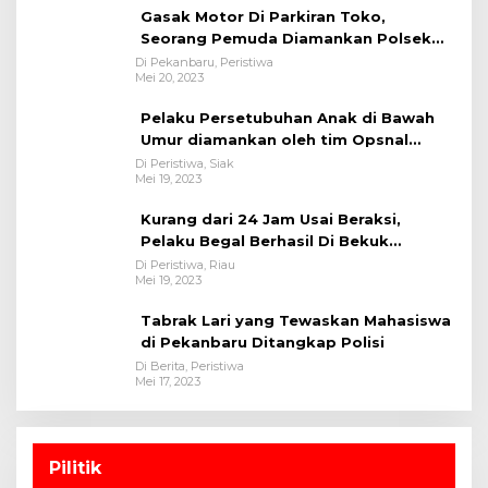
Gasak Motor Di Parkiran Toko,
Seorang Pemuda Diamankan Polsek
Bukit Raya
Di Pekanbaru, Peristiwa
Mei 20, 2023
Pelaku Persetubuhan Anak di Bawah
Umur diamankan oleh tim Opsnal
Polsek Tualang-Polres Siak-Polda Riau
Di Peristiwa, Siak
Mei 19, 2023
Kurang dari 24 Jam Usai Beraksi,
Pelaku Begal Berhasil Di Bekuk
Satreskrim Polres Kuansing
Di Peristiwa, Riau
Mei 19, 2023
Tabrak Lari yang Tewaskan Mahasiswa
di Pekanbaru Ditangkap Polisi
Di Berita, Peristiwa
Mei 17, 2023
Pilitik