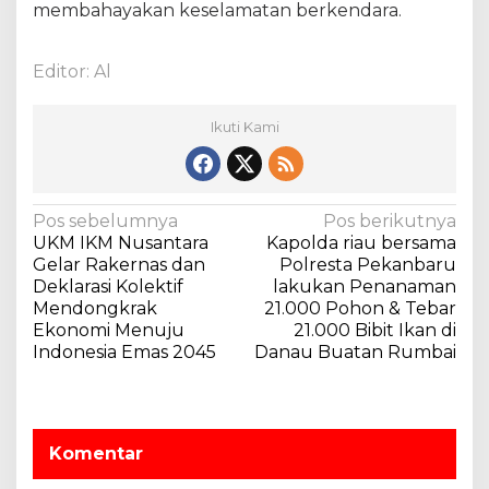
e
membahayakan keselamatan berkendara.
b
i
Editor: Al
h
T
e
Ikuti Kami
r
t
i
b
N
Pos sebelumnya
Pos berikutnya
B
UKM IKM Nusantara
Kapolda riau bersama
e
a
Gelar Rakernas dan
Polresta Pekanbaru
r
v
Deklarasi Kolektif
lakukan Penanaman
l
Mendongkrak
21.000 Pohon & Tebar
i
a
Ekonomi Menuju
21.000 Bibit Ikan di
l
g
Indonesia Emas 2045
Danau Buatan Rumbai
u
a
L
i
s
n
i
t
Komentar
p
a
s