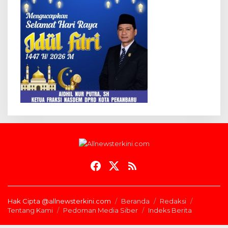
Hak Cipta @allnewsterkini.com
Beranda
Redaksi
Tentang Kami
Pedoman Media Siber
Indeks Berita