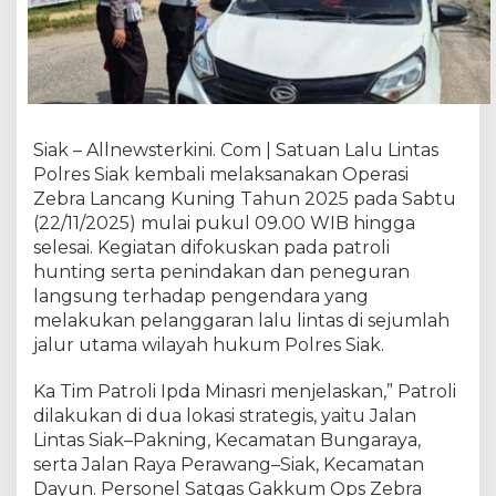
a
n
g
K
u
n
i
Siak – Allnewsterkini. Com | Satuan Lalu Lintas
n
Polres Siak kembali melaksanakan Operasi
g
Zebra Lancang Kuning Tahun 2025 pada Sabtu
2
(22/11/2025) mulai pukul 09.00 WIB hingga
0
selesai. Kegiatan difokuskan pada patroli
2
hunting serta penindakan dan peneguran
5
langsung terhadap pengendara yang
d
melakukan pelanggaran lalu lintas di sejumlah
i
S
jalur utama wilayah hukum Polres Siak.
i
a
Ka Tim Patroli Ipda Minasri menjelaskan,” Patroli
k
dilakukan di dua lokasi strategis, yaitu Jalan
:
Lintas Siak–Pakning, Kecamatan Bungaraya,
S
serta Jalan Raya Perawang–Siak, Kecamatan
a
Dayun. Personel Satgas Gakkum Ops Zebra