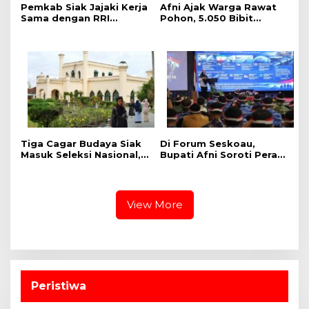
Pemkab Siak Jajaki Kerja
Afni Ajak Warga Rawat
Sama dengan RRI
Pohon, 5.050 Bibit
Pekanbaru, Perluas
Ditanam di Jalur
Promosi Daerah hingga
Mempura-Dayun
Nasional
Tiga Cagar Budaya Siak
Di Forum Seskoau,
Masuk Seleksi Nasional,
Bupati Afni Soroti Peran
Bupati Afni Mohon
Strategis Siak bagi
Dukungan
Ketahanan Energi
Nasional
View More
Peristiwa