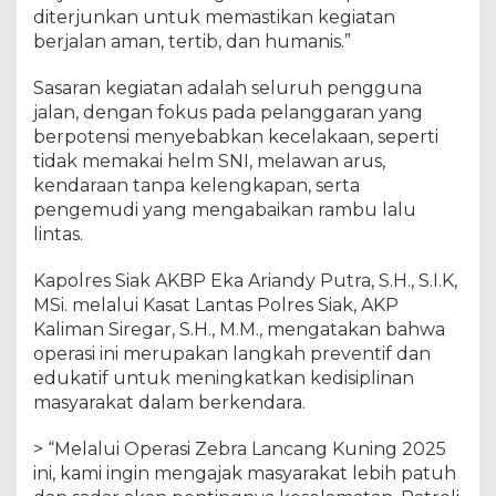
t
diterjunkan untuk memastikan kegiatan
l
berjalan aman, tertib, dan humanis.”
a
n
Sasaran kegiatan adalah seluruh pengguna
t
jalan, dengan fokus pada pelanggaran yang
a
s
berpotensi menyebabkan kecelakaan, seperti
G
tidak memakai helm SNI, melawan arus,
e
kendaraan tanpa kelengkapan, serta
l
pengemudi yang mengabaikan rambu lalu
a
lintas.
r
P
Kapolres Siak AKBP Eka Ariandy Putra, S.H., S.I.K,
a
MSi. melalui Kasat Lantas Polres Siak, AKP
t
Kaliman Siregar, S.H., M.M., mengatakan bahwa
r
operasi ini merupakan langkah preventif dan
o
edukatif untuk meningkatkan kedisiplinan
l
i
masyarakat dalam berkendara.
H
u
> “Melalui Operasi Zebra Lancang Kuning 2025
n
ini, kami ingin mengajak masyarakat lebih patuh
t