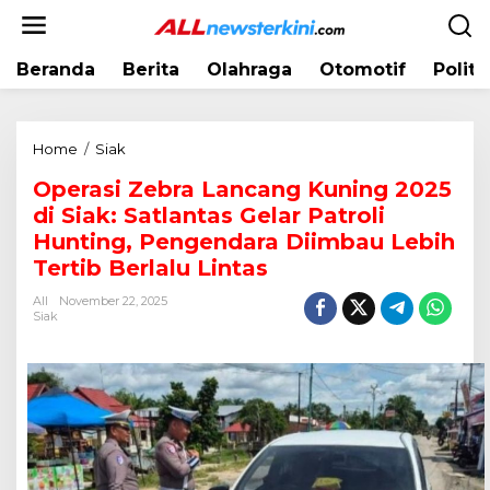
L
e
w
Beranda
Berita
Olahraga
Otomotif
Politi
a
t
i
k
Home
/
Siak
O
e
p
k
Operasi Zebra Lancang Kuning 2025
e
o
di Siak: Satlantas Gelar Patroli
r
n
a
Hunting, Pengendara Diimbau Lebih
t
s
Tertib Berlalu Lintas
e
i
n
All
November 22, 2025
Z
Siak
e
b
r
a
L
a
n
c