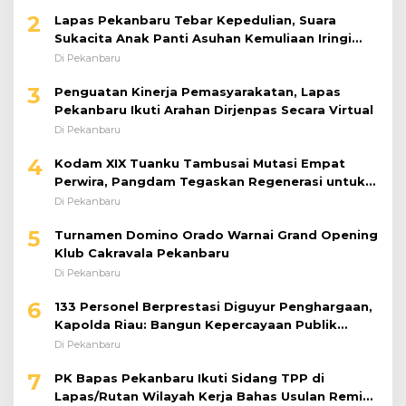
4
Kodam XIX Tuanku Tambusai Mutasi Empat
Perwira, Pangdam Tegaskan Regenerasi untuk
Perkuat Kinerja Satuan
Di Pekanbaru
5
Turnamen Domino Orado Warnai Grand Opening
Klub Cakravala Pekanbaru
Di Pekanbaru
6
133 Personel Berprestasi Diguyur Penghargaan,
Kapolda Riau: Bangun Kepercayaan Publik
dengan Karya Nyata
Di Pekanbaru
7
PK Bapas Pekanbaru Ikuti Sidang TPP di
Lapas/Rutan Wilayah Kerja Bahas Usulan Remisi
Umum Jelang Hari Kemerdekaan
Di Pekanbaru
8
Aksi Nekat Maling Motor NMAX yang Diparkir di
Depan Rumah Jalan Tiung Raib Dicuri : Korban
Minta Pelaku Ditangkap Pihak Kepolisian
Di Pekanbaru
9
Data Diskop UMKM di Pekanbaru Tembus 28
Ribu, Didominasi Usaha Kuliner