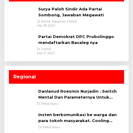
Surya Paloh Sindir Ada Partai
Sombong, Jawaban Megawati
Di Berita, Nasional, Politik
Mei 18, 2023
Partai Demokrat DPC Probolinggo
mendaftarkan Bacaleg nya
Di Politik
Mei 17, 2023
Regional
Danlanud Roesmin Nurjadin : Switch
Mental Dan Parameternya Untuk
Melaksanakan ✈
Di Pekanbaru
Insten berkomunikasi ke warga dan
para tokoh masyarakat. Cooling
System OMP LK ²024 Polsek Rumbai,
Di Pekanbaru
Kapolsek Iptu SAID ; Tekankan