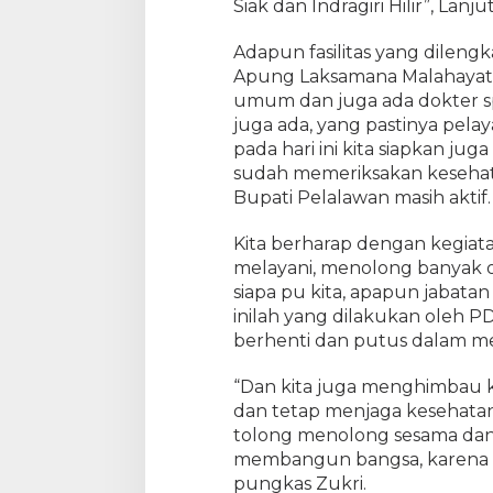
Siak dan Indragiri Hilir”, Lanju
e
n
g
Adapun fasilitas yang dileng
o
Apung Laksamana Malahayati i
b
umum dan juga ada dokter sp
a
juga ada, yang pastinya pela
t
pada hari ini kita siapkan ju
a
sudah memeriksakan kesehatan
n
Bupati Pelalawan masih aktif.
G
r
Kita berharap dengan kegiata
a
melayani, menolong banyak ora
t
siapa pu kita, apapun jabatan ki
i
s
inilah yang dilakukan oleh P
D
berhenti dan putus dalam m
i
K
“Dan kita juga menghimbau 
a
dan tetap menjaga kesehatan
p
tolong menolong sesama dan
a
membangun bangsa, karena sem
l
pungkas Zukri.
R