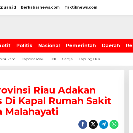
kpuan.id
Berkabarnews.com
Taktiknews.com
otif
Politik
Nasional
Pemerintah
Daerah
Re
olhukam
Kapolda Riau
TNI
Gereja
Tapung Hulu
rovinsi Riau Adakan
s Di Kapal Rumah Sakit
 Malahayati