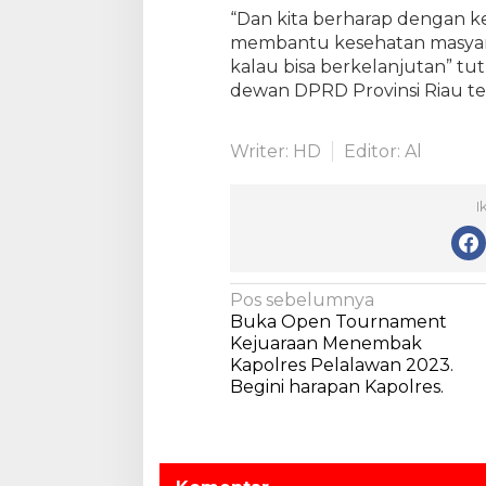
a
“Dan kita berharap dengan k
M
membantu kesehatan masya
a
kalau bisa berkelanjutan” t
l
dewan DPRD Provinsi Riau te
a
h
a
Writer: HD
Editor: Al
y
a
t
I
i
N
Pos sebelumnya
Buka Open Tournament
a
Kejuaraan Menembak
v
Kapolres Pelalawan 2023.
Begini harapan Kapolres.
i
g
a