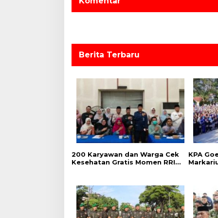
s
Komentar
i
p
o
s
Berita Terbaru
‎200 Karyawan dan Warga Cek
‎KPA Go
Kesehatan Gratis Momen RRI
Markari
Fest 2026 RRI Pekanbaru
Pencega
Kalanga