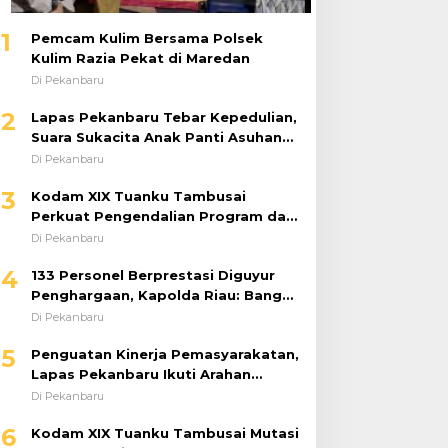
1
Pemcam Kulim Bersama Polsek
Kulim Razia Pekat di Maredan
Di Pekanbaru
2
Lapas Pekanbaru Tebar Kepedulian,
Suara Sukacita Anak Panti Asuhan
Kemuliaan Iringi Bantuan Sosial
Di Pekanbaru
3
Kodam XIX Tuanku Tambusai
Perkuat Pengendalian Program dan
Implementasi Doktrin TNI AD
Di Pekanbaru
4
133 Personel Berprestasi Diguyur
Penghargaan, Kapolda Riau: Bangun
Kepercayaan Publik dengan Karya
Di Pekanbaru
Nyata
5
Penguatan Kinerja Pemasyarakatan,
Lapas Pekanbaru Ikuti Arahan
Dirjenpas Secara Virtual
Di Pekanbaru
6
Kodam XIX Tuanku Tambusai Mutasi