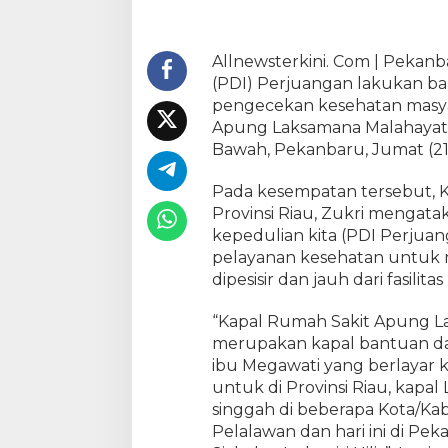
g
a
n
Allnewsterkini. Com | Pekanb
P
(PDI) Perjuangan lakukan ba
r
pengecekan kesehatan masya
o
Apung Laksamana Malahayati
v
Bawah, Pekanbaru, Jumat (21
i
n
Pada kesempatan tersebut, 
s
Provinsi Riau, Zukri mengata
i
R
kepedulian kita (PDI Perju
i
pelayanan kesehatan untuk m
a
dipesisir dan jauh dari fasilita
u
A
“Kapal Rumah Sakit Apung La
d
merupakan kapal bantuan dar
a
ibu Megawati yang berlayar k
k
untuk di Provinsi Riau, kapa
a
singgah di beberapa Kota/Kab.
n
Pelalawan dan hari ini di Pe
P