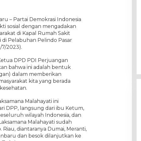
aru – Partai Demokrasi Indonesia
kti sosial dengan mengadakan
rakat di Kapal Rumah Sakit
 di Pelabuhan Pelindo Pasar
/7/2023).
Ketua DPD PDI Perjuangan
kan bahwa ini adalah bentuk
angan) dalam memberikan
asyarakat kita yang berada
s kesehatan.
ksamana Malahayati ini
i DPP, langsung dari ibu Ketum,
eseluruh wilayah Indonesia, dan
l Laksamana Malahayati sudah
 Riau, diantaranya Dumai, Meranti,
kanbaru dan besok dilanjutkan ke