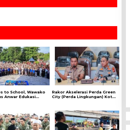
es to School, ‎Wawako
Rakor Akselerasi Perda Green
us Anwar Edukasi
City (Perda Lingkungan) Kota
han HIV/AIDS di
Pekanbaru Bersama Dinas
n Pelajar
Lingkungan Hidup Kota
Pekanbaru dan Tim Pakar