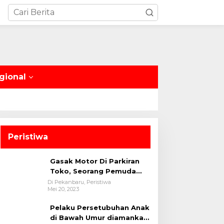
gional
Peristiwa
Gasak Motor Di Parkiran
Toko, Seorang Pemuda
Diamankan Polsek Bukit
Di Pekanbaru, Peristiwa
Mei 20, 2023
Raya
Pelaku Persetubuhan Anak
di Bawah Umur diamankan