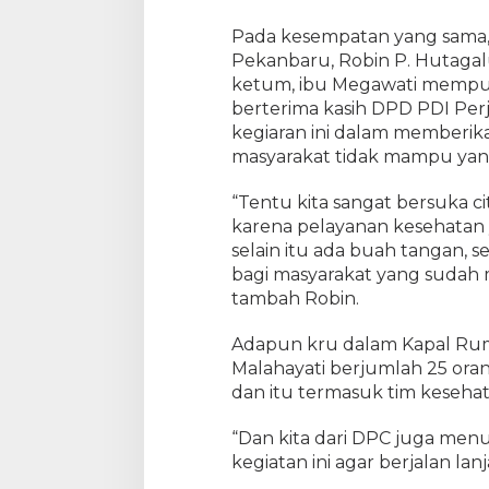
u
Pada kesempatan yang sama,
m
Pekanbaru, Robin P. Hutaga
a
ketum, ibu Megawati mempuny
h
S
berterima kasih DPD PDI Per
a
kegiaran ini dalam memberi
k
masyarakat tidak mampu yan
i
t
“Tentu kita sangat bersuka ci
A
karena pelayanan kesehatan y
p
selain itu ada buah tangan, s
u
bagi masyarakat yang sudah
n
tambah Robin.
g
L
Adapun kru dalam Kapal Ru
a
Malahayati berjumlah 25 ora
k
s
dan itu termasuk tim keseha
a
m
“Dan kita dari DPC juga me
a
kegiatan ini agar berjalan lanj
n