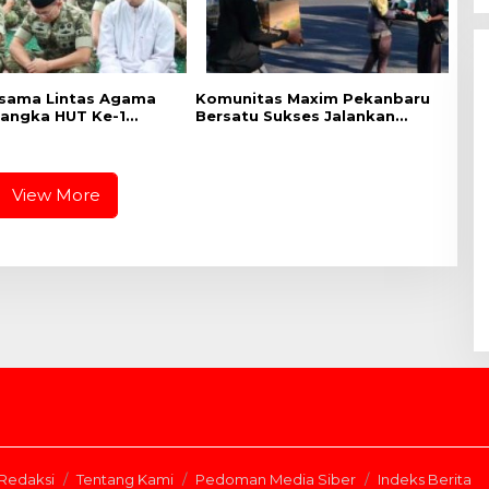
sama Lintas Agama
Komunitas Maxim Pekanbaru
angka HUT Ke-1
Bersatu Sukses Jalankan
IX Tuanku Tambusai
Program Perdana “Jumat
Berkah
View More
Redaksi
Tentang Kami
Pedoman Media Siber
Indeks Berita