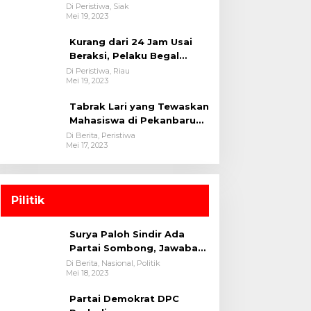
oleh tim Opsnal Polsek
Di Peristiwa, Siak
Mei 19, 2023
Tualang-Polres Siak-Polda
Riau
Kurang dari 24 Jam Usai
Beraksi, Pelaku Begal
Berhasil Di Bekuk
Di Peristiwa, Riau
Mei 19, 2023
Satreskrim Polres
Kuansing
Tabrak Lari yang Tewaskan
Mahasiswa di Pekanbaru
Ditangkap Polisi
Di Berita, Peristiwa
Mei 17, 2023
Pilitik
Surya Paloh Sindir Ada
Partai Sombong, Jawaban
Megawati
Di Berita, Nasional, Politik
Mei 18, 2023
Partai Demokrat DPC