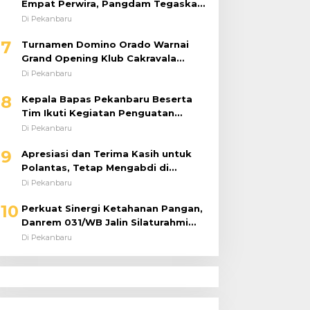
Empat Perwira, Pangdam Tegaskan
Regenerasi untuk Perkuat Kinerja
Di Pekanbaru
Satuan
7
Turnamen Domino Orado Warnai
Grand Opening Klub Cakravala
Pekanbaru
Di Pekanbaru
8
Kepala Bapas Pekanbaru Beserta
Tim Ikuti Kegiatan Penguatan
Tugas dan Fungsi serta Paparan
Di Pekanbaru
Penempatan WBP ke Lapas Terbuka
9
Apresiasi dan Terima Kasih untuk
Polantas, Tetap Mengabdi di
Tengah Guyuran Hujan
Di Pekanbaru
10
Perkuat Sinergi Ketahanan Pangan,
Danrem 031/WB Jalin Silaturahmi
dengan Pimwil Bulog Riau dan Kepri
Di Pekanbaru