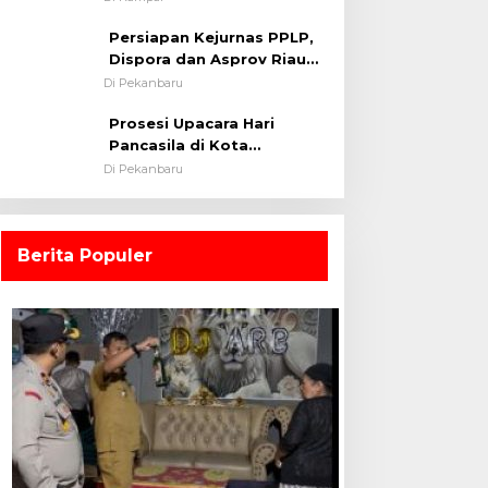
0313/KPR Tahun 2024) ?
Persiapan Kejurnas PPLP,
Dispora dan Asprov Riau
Tinjau Kelayakan Rumput
Di Pekanbaru
Lapangan Sepakbola
Prosesi Upacara Hari
Pancasila di Kota
Pekanbaru Tetap Khidmat
Di Pekanbaru
Walau Dalam Ruangan
Berita Populer