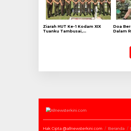
Ziarah HUT Ke-1 Kodam XIX
Doa Ber
Tuanku Tambusai,
Dalam R
Penghormatan kepada
Kodam X
Pahlawan Berlangsung
Khidmat
Hak Cipta @allnewsterkini.com
Beranda