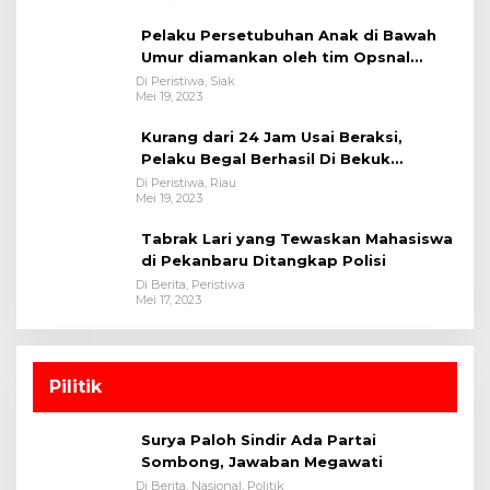
Pelaku Persetubuhan Anak di Bawah
Umur diamankan oleh tim Opsnal
Polsek Tualang-Polres Siak-Polda Riau
Di Peristiwa, Siak
Mei 19, 2023
Kurang dari 24 Jam Usai Beraksi,
Pelaku Begal Berhasil Di Bekuk
Satreskrim Polres Kuansing
Di Peristiwa, Riau
Mei 19, 2023
Tabrak Lari yang Tewaskan Mahasiswa
di Pekanbaru Ditangkap Polisi
Di Berita, Peristiwa
Mei 17, 2023
Pilitik
Surya Paloh Sindir Ada Partai
Sombong, Jawaban Megawati
Di Berita, Nasional, Politik