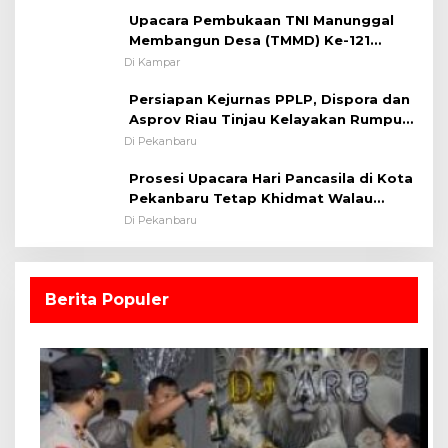
Kamseltibcarlantas
Upacara Pembukaan TNI Manunggal
Membangun Desa (TMMD) Ke-121
Kodim 0313/KPR Tahun 2024) ?
Di Kampar
Persiapan Kejurnas PPLP, Dispora dan
Asprov Riau Tinjau Kelayakan Rumput
Lapangan Sepakbola
Di Pekanbaru
Prosesi Upacara Hari Pancasila di Kota
Pekanbaru Tetap Khidmat Walau
Dalam Ruangan
Di Pekanbaru
Berita Populer