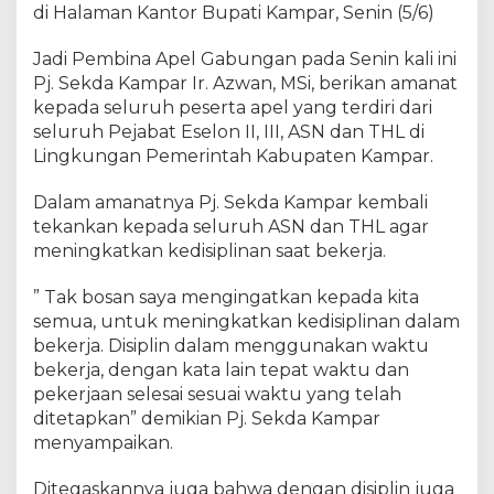
g
di Halaman Kantor Bupati Kampar, Senin (5/6)
a
n
Jadi Pembina Apel Gabungan pada Senin kali ini
,
Pj. Sekda Kampar Ir. Azwan, MSi, berikan amanat
P
kepada seluruh peserta apel yang terdiri dari
j
seluruh Pejabat Eselon II, III, ASN dan THL di
.
Lingkungan Pemerintah Kabupaten Kampar.
S
e
Dalam amanatnya Pj. Sekda Kampar kembali
k
tekankan kepada seluruh ASN dan THL agar
d
meningkatkan kedisiplinan saat bekerja.
a
K
” Tak bosan saya mengingatkan kepada kita
a
m
semua, untuk meningkatkan kedisiplinan dalam
p
bekerja. Disiplin dalam menggunakan waktu
a
bekerja, dengan kata lain tepat waktu dan
r
pekerjaan selesai sesuai waktu yang telah
K
ditetapkan” demikian Pj. Sekda Kampar
e
menyampaikan.
m
b
Ditegaskannya juga bahwa dengan disiplin juga