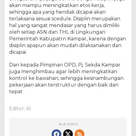
a
akan mampu meningkatkan etos kerja,
l
sehingga apa yang hendak dicapai akan
i
terlaksana sesuai scedule. Disiplin merupakan
T
e
hal yang sangat mendasar yang harus dimiliki
k
oleh setiap ASN dan THL di Lingkungan
a
Pemerintah Kabupatrn Kampar, karena dengan
n
disiplin apapun akan mudah dilaksanakan dan
k
dicapai.
a
n
Dan kepada Pimpinan OPD, Pj. Sekda Kampar
K
juga menghimbau agar lebih meningkatkan
e
kontrol ke bawahan, sehingga kesinambungan
d
pekerjaan akan terstruktur dengan baik dan
i
tepat
s
i
p
Editor: Al
l
i
n
Ikuti Kami
a
n