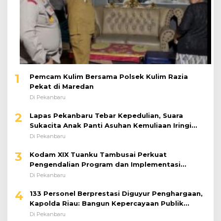
1
Pemcam Kulim Bersama Polsek Kulim Razia
Pekat di Maredan
Di Pekanbaru
2
Lapas Pekanbaru Tebar Kepedulian, Suara
Sukacita Anak Panti Asuhan Kemuliaan Iringi
Bantuan Sosial
Di Pekanbaru
3
Kodam XIX Tuanku Tambusai Perkuat
Pengendalian Program dan Implementasi
Doktrin TNI AD
Di Pekanbaru
4
133 Personel Berprestasi Diguyur Penghargaan,
Kapolda Riau: Bangun Kepercayaan Publik
dengan Karya Nyata
Di Pekanbaru