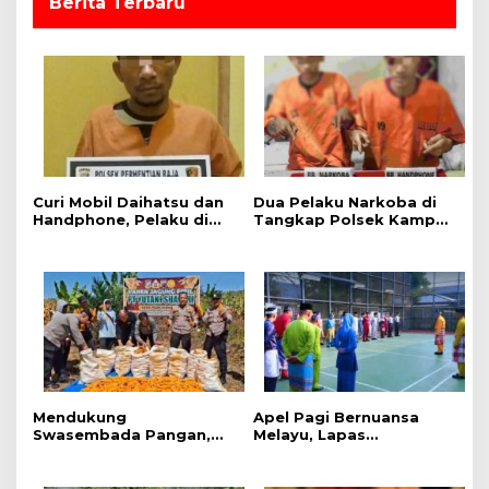
Berita Terbaru
Curi Mobil Daihatsu dan
Dua Pelaku Narkoba di
Handphone, Pelaku di
Tangkap Polsek Kampar
Tangkap Polsek
Kiri, Sita 12.07 Gram
Perhentian Raja
Sabu-sabu
Mendukung
Apel Pagi Bernuansa
Swasembada Pangan,
Melayu, Lapas
Polsek Kampar Kiri Hilir
Bangkinang Bangun
Pantau Panen Jagung di
Semangat Kebersamaan
Lahan PT Yutani Suadiri
Sambut HUT RI dan HUT