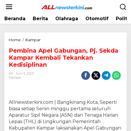
L
e
w
Beranda
Berita
Olahraga
Otomotif
Politi
a
t
i
k
Home
/
Kampar
P
e
e
k
Pembina Apel Gabungan, Pj. Sekda
m
o
Kampar Kembali Tekankan
b
n
i
Kedisiplinan
t
n
e
All
Juni 5, 2023
a
Kampar
n
A
p
e
l
Allnewsterkini.com | Bangkinang Kota, Seperti
G
biasa setiap Senin minggu pertama seluruh
a
Aparatur Sipil Negara (ASN) dan Tenaga Harian
b
Lepas (THL) di Lingkungan Pemerintah
u
Kabupaten Kampar laksanakan Apel Gabungan
n