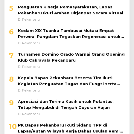
5
Penguatan Kinerja Pemasyarakatan, Lapas
Pekanbaru Ikuti Arahan Dirjenpas Secara Virtual
Di Pekanbaru
6
Kodam XIX Tuanku Tambusai Mutasi Empat
Perwira, Pangdam Tegaskan Regenerasi untuk
Perkuat Kinerja Satuan
Di Pekanbaru
7
Turnamen Domino Orado Warnai Grand Opening
Klub Cakravala Pekanbaru
Di Pekanbaru
8
Kepala Bapas Pekanbaru Beserta Tim Ikuti
Kegiatan Penguatan Tugas dan Fungsi serta
Paparan Penempatan WBP ke Lapas Terbuka
Di Pekanbaru
9
Apresiasi dan Terima Kasih untuk Polantas,
Tetap Mengabdi di Tengah Guyuran Hujan
Di Pekanbaru
10
PK Bapas Pekanbaru Ikuti Sidang TPP di
Lapas/Rutan Wilayah Kerja Bahas Usulan Remisi