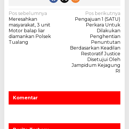
N
Pos sebelumnya
Pos berikutnya
Meresahkan
Pengajuan 1 (SATU)
a
masyarakat, 3 unit
Perkara Untuk
v
Motor balap liar
Dilakukan
diamankan Polsek
Penghentian
i
Tualang
Penuntutan
g
Berdasarkan Keadilan
a
Restoratif Justice
Disetujui Oleh
s
Jampidum Kejagung
i
RI
p
o
s
Komentar