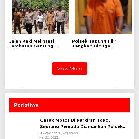
Provinsi Riau
Jalan Kaki Melintasi
Polsek Tapung Hilir
Jembatan Gantung,
Tangkap Diduga
Kapolres Kampar Cek
Pengedar Narkoba di
Kesiapan Lokasi
Desa Kota Bangun
Ekspedisi Merah Putih
Presisi
View More
Peristiwa
Gasak Motor Di Parkiran Toko,
Seorang Pemuda Diamankan Polsek
Bukit Raya
Di Pekanbaru, Peristiwa
Mei 20, 2023