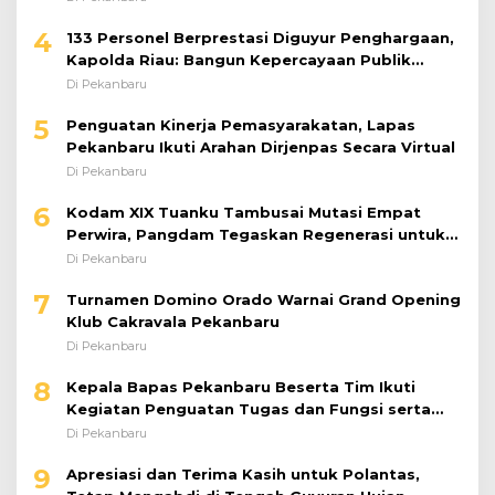
4
133 Personel Berprestasi Diguyur Penghargaan,
Kapolda Riau: Bangun Kepercayaan Publik
dengan Karya Nyata
Di Pekanbaru
5
Penguatan Kinerja Pemasyarakatan, Lapas
Pekanbaru Ikuti Arahan Dirjenpas Secara Virtual
Di Pekanbaru
6
Kodam XIX Tuanku Tambusai Mutasi Empat
Perwira, Pangdam Tegaskan Regenerasi untuk
Perkuat Kinerja Satuan
Di Pekanbaru
7
Turnamen Domino Orado Warnai Grand Opening
Klub Cakravala Pekanbaru
Di Pekanbaru
8
Kepala Bapas Pekanbaru Beserta Tim Ikuti
Kegiatan Penguatan Tugas dan Fungsi serta
Paparan Penempatan WBP ke Lapas Terbuka
Di Pekanbaru
9
Apresiasi dan Terima Kasih untuk Polantas,