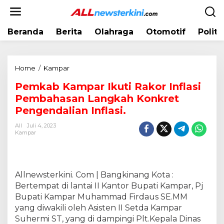
L
e
w
Beranda
Berita
Olahraga
Otomotif
Politi
a
t
i
k
Home
/
Kampar
P
e
e
k
Pemkab Kampar Ikuti Rakor Inflasi
m
o
Pembahasan Langkah Konkret
k
n
a
Pengendalian Inflasi.
t
b
e
All
Juli 4, 2023
K
Kampar
n
a
m
p
a
Allnewsterkini. Com | Bangkinang Kota :
r
Bertempat di lantai II Kantor Bupati Kampar, Pj
I
Bupati Kampar Muhammad Firdaus SE.MM
k
yang diwakili oleh Asisten II Setda Kampar
u
Suhermi ST, yang di dampingi Plt.Kepala Dinas
t