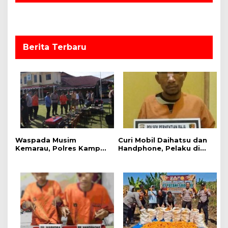
s
Berita Terbaru
Waspada Musim
Curi Mobil Daihatsu dan
Kemarau, Polres Kampar
Handphone, Pelaku di
Gelar Apel
Tangkap Polsek
Kesiapsiagaan Tangani
Perhentian Raja
Karhutla