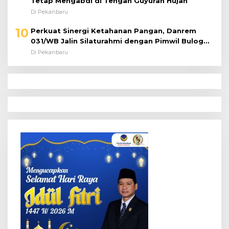
Tetap Mengabdi di Tengah Guyuran Hujan
Di Pekanbaru
10
Perkuat Sinergi Ketahanan Pangan, Danrem
031/WB Jalin Silaturahmi dengan Pimwil Bulog
Riau dan Kepri
Di Pekanbaru