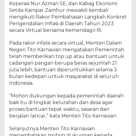
i
Koperasi Nur Azman SE, dan Kabag Ekonomi
R
Setda Kampar Zamhur mewakili kembali
a
mengikuti Rakor Pembahasan Langkah Konkret
k
Pengendalian Inflasi di Daerah Tahun 2023
o
secara Virtual bersama Kemendagri Ri.
r
I
Pada rakor infalsi secara virtual, Menteri Dalam
n
Negeri Tito Karnavian mengatakan Pemerintah
f
telah memberikan top up atau bantuan untuk
l
cadangan pangan berupa beras sejumlah 21
a
juta lebih, bantuan diperuntukkan selama 3
s
i
bulan kedepan untuk masyarakat di seluruh
P
Indonesia.
e
m
“Mohon dukungan kepada pemerintah daerah
b
baik itu di tingkat kelurahan dan desa agar
a
proses bantuan tepat waktu, sasaran dan
h
berjalan lancar,” kata Menteri Tito Karnavian
a
s
Selanjutnya Menteri Tito Karnavian
a
menambahkan mohon dukungan kepada