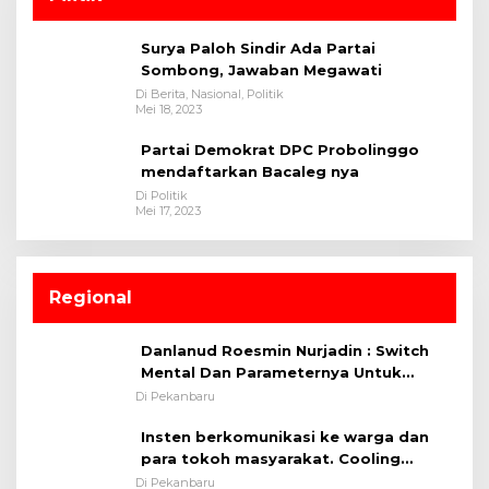
Surya Paloh Sindir Ada Partai
Sombong, Jawaban Megawati
Di Berita, Nasional, Politik
Mei 18, 2023
Partai Demokrat DPC Probolinggo
mendaftarkan Bacaleg nya
Di Politik
Mei 17, 2023
Regional
Danlanud Roesmin Nurjadin : Switch
Mental Dan Parameternya Untuk
Melaksanakan ✈
Di Pekanbaru
Insten berkomunikasi ke warga dan
para tokoh masyarakat. Cooling
System OMP LK ²024 Polsek Rumbai,
Di Pekanbaru