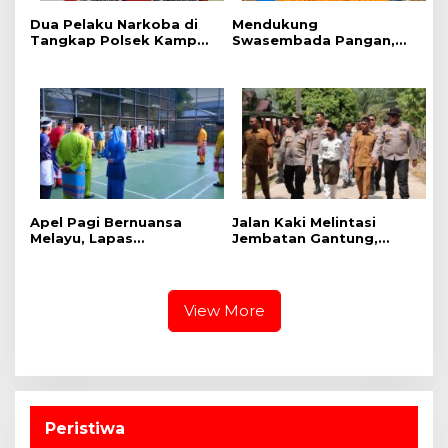
Dua Pelaku Narkoba di
Mendukung
Tangkap Polsek Kampar
Swasembada Pangan,
Kiri, Sita 12.07 Gram
Polsek Kampar Kiri Hilir
Sabu-sabu
Pantau Panen Jagung di
Lahan PT Yutani Suadiri
Apel Pagi Bernuansa
Jalan Kaki Melintasi
Melayu, Lapas
Jembatan Gantung,
Bangkinang Bangun
Kapolres Kampar Cek
Semangat Kebersamaan
Kesiapan Lokasi
Sambut HUT RI dan HUT
Ekspedisi Merah Putih
Provinsi Riau
Presisi
View More
Peristiwa