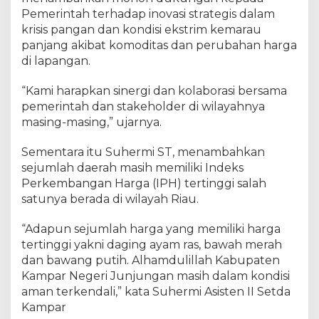
n
Pemerintah terhadap inovasi strategis dalam
L
krisis pangan dan kondisi ekstrim kemarau
a
n
panjang akibat komoditas dan perubahan harga
g
di lapangan.
k
a
“Kami harapkan sinergi dan kolaborasi bersama
h
pemerintah dan stakeholder di wilayahnya
K
masing-masing,” ujarnya.
o
n
Sementara itu Suhermi ST, menambahkan
k
sejumlah daerah masih memiliki Indeks
r
Perkembangan Harga (IPH) tertinggi salah
e
satunya berada di wilayah Riau.
t
P
“Adapun sejumlah harga yang memiliki harga
e
n
tertinggi yakni daging ayam ras, bawah merah
g
dan bawang putih. Alhamdulillah Kabupaten
e
Kampar Negeri Junjungan masih dalam kondisi
n
aman terkendali,” kata Suhermi Asisten II Setda
d
Kampar
a