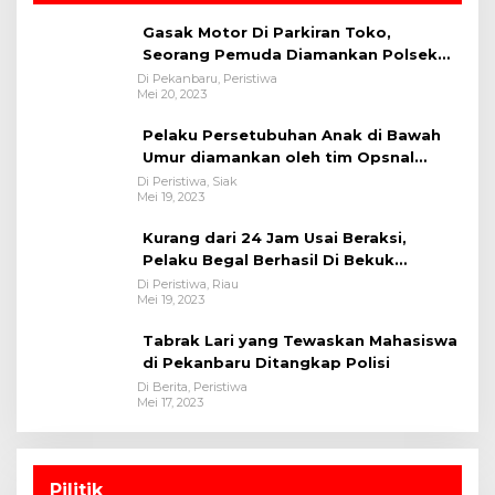
Gasak Motor Di Parkiran Toko,
Seorang Pemuda Diamankan Polsek
Bukit Raya
Di Pekanbaru, Peristiwa
Mei 20, 2023
Pelaku Persetubuhan Anak di Bawah
Umur diamankan oleh tim Opsnal
Polsek Tualang-Polres Siak-Polda Riau
Di Peristiwa, Siak
Mei 19, 2023
Kurang dari 24 Jam Usai Beraksi,
Pelaku Begal Berhasil Di Bekuk
Satreskrim Polres Kuansing
Di Peristiwa, Riau
Mei 19, 2023
Tabrak Lari yang Tewaskan Mahasiswa
di Pekanbaru Ditangkap Polisi
Di Berita, Peristiwa
Mei 17, 2023
Pilitik