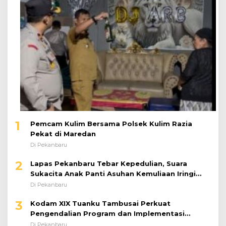
1
Pemcam Kulim Bersama Polsek Kulim Razia
Pekat di Maredan
Di Pekanbaru
2
Lapas Pekanbaru Tebar Kepedulian, Suara
Sukacita Anak Panti Asuhan Kemuliaan Iringi
Bantuan Sosial
Di Pekanbaru
3
Kodam XIX Tuanku Tambusai Perkuat
Pengendalian Program dan Implementasi
Doktrin TNI AD
Di Pekanbaru