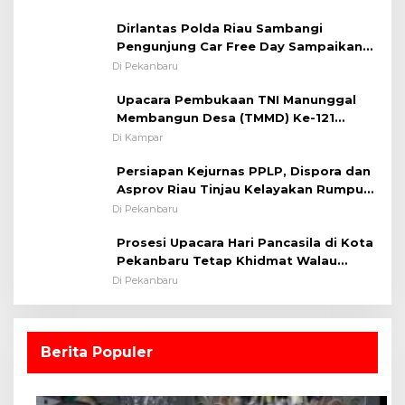
Kapolsek Iptu SAID ; Tekankan
Dirlantas Polda Riau Sambangi
Pentingnya Memelihara dan Menjaga
Pengunjung Car Free Day Sampaikan
Situasi Kondusif
Pesan Edukasi Kamtibmas &
Di Pekanbaru
Kamseltibcarlantas
Upacara Pembukaan TNI Manunggal
Membangun Desa (TMMD) Ke-121
Kodim 0313/KPR Tahun 2024) ?
Di Kampar
Persiapan Kejurnas PPLP, Dispora dan
Asprov Riau Tinjau Kelayakan Rumput
Lapangan Sepakbola
Di Pekanbaru
Prosesi Upacara Hari Pancasila di Kota
Pekanbaru Tetap Khidmat Walau
Dalam Ruangan
Di Pekanbaru
Berita Populer