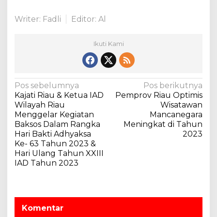
l
i
Writer: Fadli
Editor: Al
a
n
Ikuti Kami
I
n
f
l
a
N
Pos sebelumnya
Pos berikutnya
s
Kajati Riau & Ketua IAD
Pemprov Riau Optimis
a
i
Wilayah Riau
Wisatawan
v
.
Menggelar Kegiatan
Mancanegara
Baksos Dalam Rangka
Meningkat di Tahun
i
Hari Bakti Adhyaksa
2023
g
Ke- 63 Tahun 2023 &
a
Hari Ulang Tahun XXIII
IAD Tahun 2023
s
i
p
o
Komentar