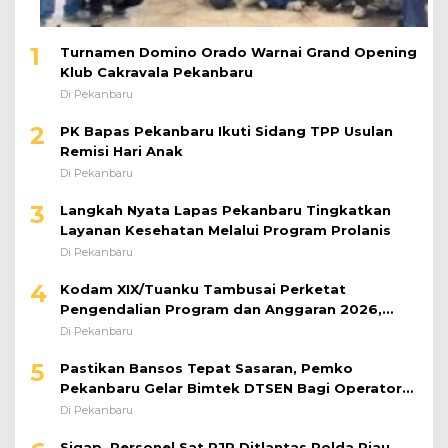
1
Turnamen Domino Orado Warnai Grand Opening
Klub Cakravala Pekanbaru
Di Pekanbaru
2
PK Bapas Pekanbaru Ikuti Sidang TPP Usulan
Remisi Hari Anak
Di Pekanbaru
3
Langkah Nyata Lapas Pekanbaru Tingkatkan
Layanan Kesehatan Melalui Program Prolanis
Di Pekanbaru
4
Kodam XIX/Tuanku Tambusai Perketat
Pengendalian Program dan Anggaran 2026,
Pastikan Kinerja Tepat Sasaran
Di Pekanbaru
5
Pastikan Bansos Tepat Sasaran, Pemko
Pekanbaru Gelar Bimtek DTSEN Bagi Operator
Puskessos
Di Pekanbaru
Sigap, Personel Sat PJR Ditlantas Polda Riau