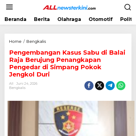
L
e
w
Beranda
Berita
Olahraga
Otomotif
Politi
a
t
i
k
Home
/
Bengkalis
P
e
e
k
Pengembangan Kasus Sabu di Balai
n
o
Raja Berujung Penangkapan
g
n
e
Pengedar di Simpang Pokok
t
m
Jengkol Duri
e
b
n
All
Juni 24, 2026
a
Bengkalis
n
g
a
n
K
a
s
u