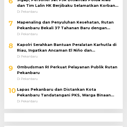
6
dan Tim Lalin HK Berjibaku Selamatkan Korban
Kecelakaan di Tol Pekanbaru–Dumai
Di Pekanbaru
7
Mapenaling dan Penyuluhan Kesehatan, Rutan
Pekanbaru Bekali 37 Tahanan Baru dengan
Edukasi TBC, HIV, dan Bahaya Narkoba
Di Pekanbaru
8
Kapolri Serahkan Bantuan Peralatan Karhutla di
Riau, Ingatkan Ancaman El Niño dan
Prioritaskan Pencegahan
Di Pekanbaru
9
Ombudsman RI Perkuat Pelayanan Publik Rutan
Pekanbaru
Di Pekanbaru
10
Lapas Pekanbaru dan Distankan Kota
Pekanbaru Tandatangani PKS, Warga Binaan
Dibekali Keterampilan Peternakan Ayam Petelur
Di Pekanbaru