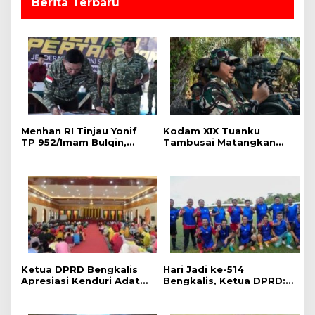
Berita Terbaru
Menhan RI Tinjau Yonif
Kodam XIX Tuanku
TP 952/Imam Bulqin,
Tambusai Matangkan
Kodam XIX Tuanku
Kesiapan
Tambusai Tegaskan
LATBAKJATRAT, Kasdam
Penguatan Pertahanan
Cek Langsung Rudal
Wilayah
Starstreak dan Meriam
57
Ketua DPRD Bengkalis
Hari Jadi ke-514
Apresiasi Kenduri Adat
Bengkalis, Ketua DPRD:
Hari Jadi ke-514, Perkuat
Fun Football Pererat
Pelestarian Budaya
Silaturahmi dan Perkuat
Melayu
Sinergi