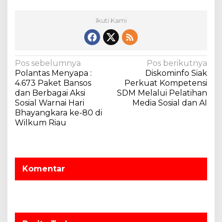
Ikuti Kami
N
Pos sebelumnya
Pos berikutnya
Polantas Menyapa :
Diskominfo Siak
a
4.673 Paket Bansos
Perkuat Kompetensi
v
dan Berbagai Aksi
SDM Melalui Pelatihan
Sosial Warnai Hari
Media Sosial dan AI
i
Bhayangkara ke-80 di
g
Wilkum Riau
a
s
i
Komentar
p
o
s