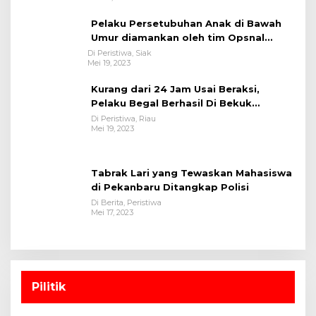
Pelaku Persetubuhan Anak di Bawah
Umur diamankan oleh tim Opsnal
Polsek Tualang-Polres Siak-Polda Riau
Di Peristiwa, Siak
Mei 19, 2023
Kurang dari 24 Jam Usai Beraksi,
Pelaku Begal Berhasil Di Bekuk
Satreskrim Polres Kuansing
Di Peristiwa, Riau
Mei 19, 2023
Tabrak Lari yang Tewaskan Mahasiswa
di Pekanbaru Ditangkap Polisi
Di Berita, Peristiwa
Mei 17, 2023
Pilitik