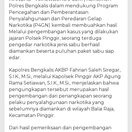
n
Polres Bengkalis dalam mendukung Program
g
Pencegahan dan Pemberantasan
P
e
Penyalahgunaan dan Peredaran Gelap
n
Narkotika (P4GN) kembali membuahkan hasil.
a
Melalui pengembangan kasus yang dilakukan
n
jajaran Polsek Pinggir, seorang terduga
g
pengedar narkotika jenis sabu berhasil
k
diamankan beserta puluhan paket sabu siap
a
edar.
p
a
Kapolres Bengkalis AKBP Fahrian Saleh Siregar,
n
S.I.K., M.Si., melalui Kapolsek Pinggir AKP Agung
P
Rama Setiawan, S.I.K., M.Si., menjelaskan bahwa
e
n
pengungkapan tersebut merupakan hasil
g
pengembangan dari penangkapan seorang
e
pelaku penyalahgunaan narkotika yang
d
sebelumnya diamankan di wilayah Balai Raja,
a
Kecamatan Pinggir.
r
d
Dari hasil pemeriksaan dan pengembangan
i