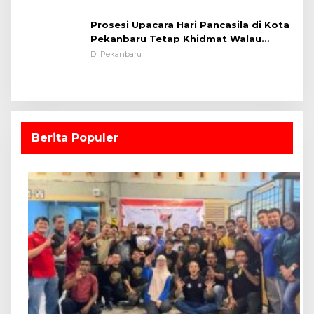
Prosesi Upacara Hari Pancasila di Kota
Pekanbaru Tetap Khidmat Walau
Dalam Ruangan
Di Pekanbaru
Berita Populer