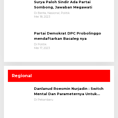
Surya Paloh Sindir Ada Partai
Sombong, Jawaban Megawati
Di Berita, Nasional, Politik
Mei 18, 2023
Partai Demokrat DPC Probolinggo
mendaftarkan Bacaleg nya
Di Politik
Mei 17, 2023
Regional
Danlanud Roesmin Nurjadin : Switch
Mental Dan Parameternya Untuk
Melaksanakan ✈
Di Pekanbaru