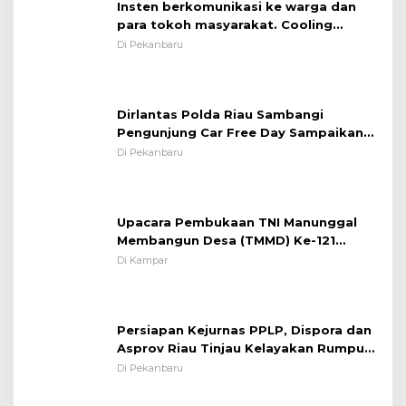
Insten berkomunikasi ke warga dan
para tokoh masyarakat. Cooling
System OMP LK ²024 Polsek Rumbai,
Di Pekanbaru
Kapolsek Iptu SAID ; Tekankan
Pentingnya Memelihara dan Menjaga
Situasi Kondusif
Dirlantas Polda Riau Sambangi
Pengunjung Car Free Day Sampaikan
Pesan Edukasi Kamtibmas &
Di Pekanbaru
Kamseltibcarlantas
Upacara Pembukaan TNI Manunggal
Membangun Desa (TMMD) Ke-121
Kodim 0313/KPR Tahun 2024) ?
Di Kampar
Persiapan Kejurnas PPLP, Dispora dan
Asprov Riau Tinjau Kelayakan Rumput
Lapangan Sepakbola
Di Pekanbaru