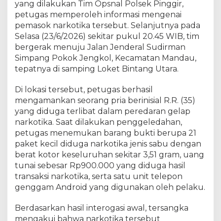
yang dilakukan Tim Opsnal Polsek Pinggir,
S
petugas memperoleh informasi mengenai
i
pemasok narkotika tersebut. Selanjutnya pada
m
Selasa (23/6/2026) sekitar pukul 20.45 WIB, tim
p
a
bergerak menuju Jalan Jenderal Sudirman
n
Simpang Pokok Jengkol, Kecamatan Mandau,
g
tepatnya di samping Loket Bintang Utara.
P
o
Di lokasi tersebut, petugas berhasil
k
mengamankan seorang pria berinisial R.R. (35)
o
yang diduga terlibat dalam peredaran gelap
k
narkotika. Saat dilakukan penggeledahan,
J
petugas menemukan barang bukti berupa 21
e
paket kecil diduga narkotika jenis sabu dengan
n
berat kotor keseluruhan sekitar 3,51 gram, uang
g
k
tunai sebesar Rp900.000 yang diduga hasil
o
transaksi narkotika, serta satu unit telepon
l
genggam Android yang digunakan oleh pelaku.
D
u
Berdasarkan hasil interogasi awal, tersangka
r
mengakui bahwa narkotika tersebut