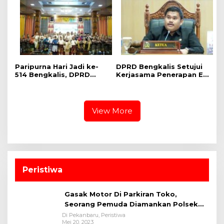
Paripurna Hari Jadi ke-
DPRD Bengkalis Setujui
514 Bengkalis, DPRD
Kerjasama Penerapan E-
Teguhkan Semangat
ticketing Penyeberangan
Membangun Negeri
RoRo
Junjungan
View More
Peristiwa
Gasak Motor Di Parkiran Toko,
Seorang Pemuda Diamankan Polsek
Bukit Raya
Di Pekanbaru, Peristiwa
Mei 20, 2023