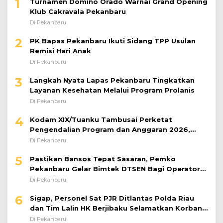
1
Turnamen Domino Orado Warnai Grand Opening
Klub Cakravala Pekanbaru
Di Pekanbaru
2
PK Bapas Pekanbaru Ikuti Sidang TPP Usulan
Remisi Hari Anak
Di Pekanbaru
3
Langkah Nyata Lapas Pekanbaru Tingkatkan
Layanan Kesehatan Melalui Program Prolanis
Di Pekanbaru
4
Kodam XIX/Tuanku Tambusai Perketat
Pengendalian Program dan Anggaran 2026,
Pastikan Kinerja Tepat Sasaran
Di Pekanbaru
5
Pastikan Bansos Tepat Sasaran, Pemko
Pekanbaru Gelar Bimtek DTSEN Bagi Operator
Puskessos
Di Pekanbaru
6
Sigap, Personel Sat PJR Ditlantas Polda Riau
dan Tim Lalin HK Berjibaku Selamatkan Korban
Kecelakaan di Tol Pekanbaru–Dumai
Di Pekanbaru