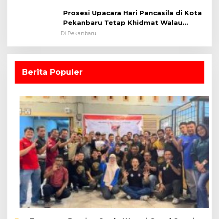
Prosesi Upacara Hari Pancasila di Kota
Pekanbaru Tetap Khidmat Walau
Dalam Ruangan
Di Pekanbaru
Berita Populer