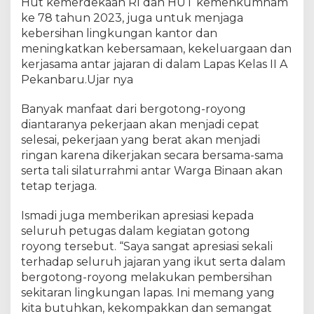
e
Hut kemerdekaan RI dan HUT kemenkumham
l
ke 78 tahun 2023, juga untuk menjaga
a
kebersihan lingkungan kantor dan
s
meningkatkan kebersamaan, kekeluargaan dan
I
kerjasama antar jajaran di dalam Lapas Kelas II A
I
Pekanbaru.Ujar nya
A
P
Banyak manfaat dari bergotong-royong
e
diantaranya pekerjaan akan menjadi cepat
k
selesai, pekerjaan yang berat akan menjadi
a
ringan karena dikerjakan secara bersama-sama
n
b
serta tali silaturrahmi antar Warga Binaan akan
a
tetap terjaga.
r
u
Ismadi juga memberikan apresiasi kepada
D
seluruh petugas dalam kegiatan gotong
a
royong tersebut. “Saya sangat apresiasi sekali
l
terhadap seluruh jajaran yang ikut serta dalam
a
bergotong-royong melakukan pembersihan
m
sekitaran lingkungan lapas. Ini memang yang
M
kita butuhkan, kekompakkan dan semangat
e