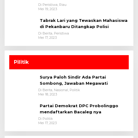
Satreskrim Polres Kuansing
Di Peristiwa, Riau
Mei 19, 2023
Tabrak Lari yang Tewaskan Mahasiswa
di Pekanbaru Ditangkap Polisi
Di Berita, Peristiwa
Mei 17, 2023
Pilitik
Surya Paloh Sindir Ada Partai
Sombong, Jawaban Megawati
Di Berita, Nasional, Politik
Mei 18, 2023
Partai Demokrat DPC Probolinggo
mendaftarkan Bacaleg nya
Di Politik
Mei 17, 2023