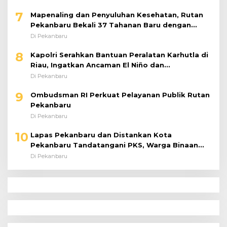
7
Mapenaling dan Penyuluhan Kesehatan, Rutan
Pekanbaru Bekali 37 Tahanan Baru dengan
Edukasi TBC, HIV, dan Bahaya Narkoba
Di Pekanbaru
8
Kapolri Serahkan Bantuan Peralatan Karhutla di
Riau, Ingatkan Ancaman El Niño dan
Prioritaskan Pencegahan
Di Pekanbaru
9
Ombudsman RI Perkuat Pelayanan Publik Rutan
Pekanbaru
Di Pekanbaru
10
Lapas Pekanbaru dan Distankan Kota
Pekanbaru Tandatangani PKS, Warga Binaan
Dibekali Keterampilan Peternakan Ayam Petelur
Di Pekanbaru