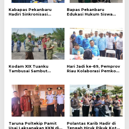
7
Kabapas Pekanbaru
Bapas Pekanbaru
8
Hadiri Sinkronisasi
Edukasi Hukum Siswa
T
Penguatan Peran PK dan
dalam Kampanye
a
Penyuluh Hukum Dukung
Perlindungan
h
Keadilan Restoratif
Perempuan dan Anak
u
n
2
0
2
3
Kodam XIX Tuanku
‎Hari Jadi ke-69, Pemprov
Tambusai Sambut
Riau Kolaborasi Pemkot
Kunjungan Kerja Menhan
Pekanbaru Gelar CKG di
RI ke Yonif TP 952/Imam
Stadion Utama
Bulqin dan Yonif TP
898/Pancalang Cakti
Taruna Poltekip Pamit
Polantas Karib Hadir di
Usai Laksanakan KKN di
Tengah Hiruk Pikuk Kota