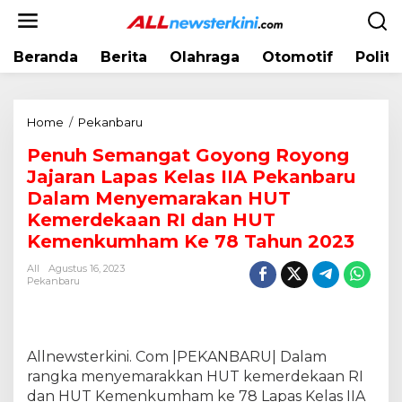
L
e
w
Beranda
Berita
Olahraga
Otomotif
Politi
a
t
i
k
Home
/
Pekanbaru
P
e
e
k
Penuh Semangat Goyong Royong
n
o
Jajaran Lapas Kelas IIA Pekanbaru
u
n
h
Dalam Menyemarakan HUT
t
S
Kemerdekaan RI dan HUT
e
e
Kemenkumham Ke 78 Tahun 2023
n
m
a
All
Agustus 16, 2023
Pekanbaru
n
g
a
t
Allnewsterkini. Com |PEKANBARU| Dalam
G
o
rangka menyemarakkan HUT kemerdekaan RI
y
dan HUT Kemenkumham ke 78 Lapas Kelas IIA