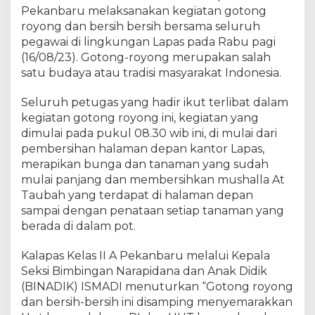
o
Pekanbaru melaksanakan kegiatan gotong
n
royong dan bersih bersih bersama seluruh
g
pegawai di lingkungan Lapas pada Rabu pagi
R
(16/08/23). Gotong-royong merupakan salah
o
satu budaya atau tradisi masyarakat Indonesia.
y
o
Seluruh petugas yang hadir ikut terlibat dalam
n
kegiatan gotong royong ini, kegiatan yang
g
dimulai pada pukul 08.30 wib ini, di mulai dari
J
a
pembersihan halaman depan kantor Lapas,
j
merapikan bunga dan tanaman yang sudah
a
mulai panjang dan membersihkan mushalla At
r
Taubah yang terdapat di halaman depan
a
sampai dengan penataan setiap tanaman yang
n
berada di dalam pot.
L
a
Kalapas Kelas II A Pekanbaru melalui Kepala
p
Seksi Bimbingan Narapidana dan Anak Didik
a
(BINADIK) ISMADI menuturkan “Gotong royong
s
dan bersih-bersih ini disamping menyemarakkan
K