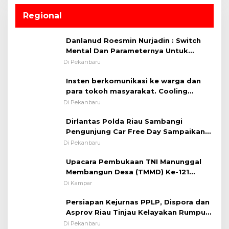
Regional
Danlanud Roesmin Nurjadin : Switch
Mental Dan Parameternya Untuk
Melaksanakan ✈
Di Pekanbaru
Insten berkomunikasi ke warga dan
para tokoh masyarakat. Cooling
System OMP LK ²024 Polsek Rumbai,
Di Pekanbaru
Kapolsek Iptu SAID ; Tekankan
Dirlantas Polda Riau Sambangi
Pentingnya Memelihara dan Menjaga
Pengunjung Car Free Day Sampaikan
Situasi Kondusif
Pesan Edukasi Kamtibmas &
Di Pekanbaru
Kamseltibcarlantas
Upacara Pembukaan TNI Manunggal
Membangun Desa (TMMD) Ke-121
Kodim 0313/KPR Tahun 2024) ?
Di Kampar
Persiapan Kejurnas PPLP, Dispora dan
Asprov Riau Tinjau Kelayakan Rumput
Lapangan Sepakbola
Di Pekanbaru