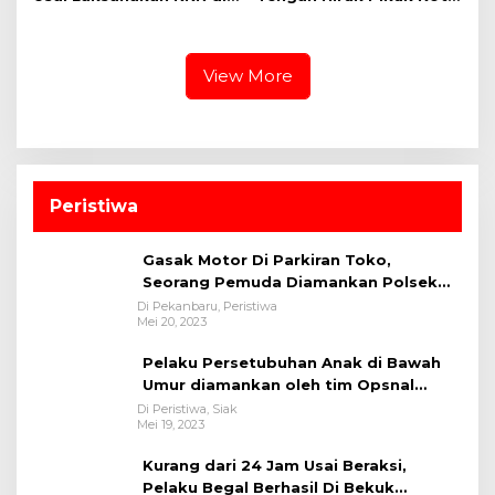
Lapas Pekanbaru
Pekanbaru, Ditlantas
Polda Riau Kobarkan
Semangat Keselamatan,
Nasionalisme dan Green
View More
Policing Jelang HUT KE-
81 RI
Peristiwa
Gasak Motor Di Parkiran Toko,
Seorang Pemuda Diamankan Polsek
Bukit Raya
Di Pekanbaru, Peristiwa
Mei 20, 2023
Pelaku Persetubuhan Anak di Bawah
Umur diamankan oleh tim Opsnal
Polsek Tualang-Polres Siak-Polda Riau
Di Peristiwa, Siak
Mei 19, 2023
Kurang dari 24 Jam Usai Beraksi,
Pelaku Begal Berhasil Di Bekuk