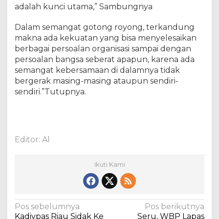
adalah kunci utama,” Sambungnya
n
y
e
Dalam semangat gotong royong, terkandung
m
makna ada kekuatan yang bisa menyelesaikan
a
berbagai persoalan organisasi sampai dengan
r
persoalan bangsa seberat apapun, karena ada
a
semangat kebersamaan di dalamnya tidak
k
bergerak masing-masing ataupun sendiri-
a
sendiri.”Tutupnya.
n
H
U
T
K
Editor: Al
e
m
e
Ikuti Kami
r
d
e
k
N
Pos sebelumnya
Pos berikutnya
a
Kadivpas Riau Sidak Ke
Seru, WBP Lapas