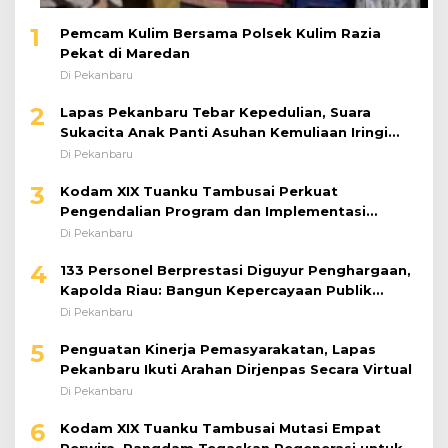
1
Pemcam Kulim Bersama Polsek Kulim Razia
Pekat di Maredan
Di Pekanbaru
2
Lapas Pekanbaru Tebar Kepedulian, Suara
Sukacita Anak Panti Asuhan Kemuliaan Iringi
Bantuan Sosial
Di Pekanbaru
3
Kodam XIX Tuanku Tambusai Perkuat
Pengendalian Program dan Implementasi
Doktrin TNI AD
Di Pekanbaru
4
133 Personel Berprestasi Diguyur Penghargaan,
Kapolda Riau: Bangun Kepercayaan Publik
dengan Karya Nyata
Di Pekanbaru
5
Penguatan Kinerja Pemasyarakatan, Lapas
Pekanbaru Ikuti Arahan Dirjenpas Secara Virtual
Di Pekanbaru
6
Kodam XIX Tuanku Tambusai Mutasi Empat