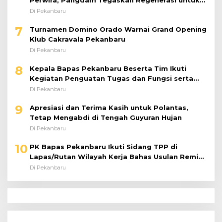
Perwira, Pangdam Tegaskan Regenerasi untuk
Perkuat Kinerja Satuan
Di Pekanbaru
7
Turnamen Domino Orado Warnai Grand Opening
Klub Cakravala Pekanbaru
Di Pekanbaru
8
Kepala Bapas Pekanbaru Beserta Tim Ikuti
Kegiatan Penguatan Tugas dan Fungsi serta
Paparan Penempatan WBP ke Lapas Terbuka
Di Pekanbaru
9
Apresiasi dan Terima Kasih untuk Polantas,
Tetap Mengabdi di Tengah Guyuran Hujan
Di Pekanbaru
10
PK Bapas Pekanbaru Ikuti Sidang TPP di
Lapas/Rutan Wilayah Kerja Bahas Usulan Remisi
Umum Jelang Hari Kemerdekaan
Di Pekanbaru