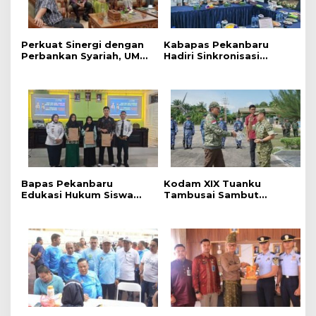
Perkuat Sinergi dengan
Kabapas Pekanbaru
Perbankan Syariah, UMRI
Hadiri Sinkronisasi
dan Bank Syariah
Penguatan Peran PK dan
Nasional Jajaki Kerja
Penyuluh Hukum Dukung
Sama Pembiayaan untuk
Keadilan Restoratif
Pegawai
Bapas Pekanbaru
Kodam XIX Tuanku
Edukasi Hukum Siswa
Tambusai Sambut
dalam Kampanye
Kunjungan Kerja Menhan
Perlindungan
RI ke Yonif TP 952/Imam
Perempuan dan Anak
Bulqin dan Yonif TP
898/Pancalang Cakti