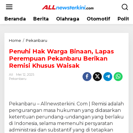
L
e
w
Beranda
Berita
Olahraga
Otomotif
Politi
a
t
i
k
Home
/
Pekanbaru
P
e
e
k
Penuhi Hak Warga Binaan, Lapas
n
o
Perempuan Pekanbaru Berikan
u
n
h
Remisi Khusus Waisak
t
i
e
All
Mei 12, 2025
H
Pekanbaru
n
a
k
W
a
Pekanbaru – Allnewsterkini. Com | Remisi adalah
r
pengurangan masa hukuman yang didasarkan
g
ketentuan perundang-undangan yang berlaku
a
di Indonesia, selama memenuhi persyaratan
B
administrasi dan substantif yang di tetapkan
i