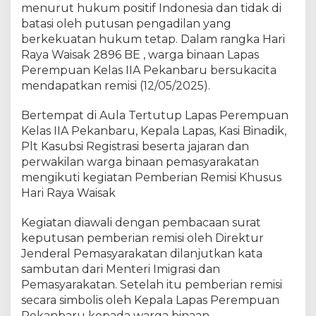
n
menurut hukum positif Indonesia dan tidak di
a
batasi oleh putusan pengadilan yang
a
berkekuatan hukum tetap. Dalam rangka Hari
n
Raya Waisak 2896 BE , warga binaan Lapas
,
Perempuan Kelas IIA Pekanbaru bersukacita
L
mendapatkan remisi (12/05/2025).
a
p
Bertempat di Aula Tertutup Lapas Perempuan
a
Kelas IIA Pekanbaru, Kepala Lapas, Kasi Binadik,
s
Plt Kasubsi Registrasi beserta jajaran dan
P
perwakilan warga binaan pemasyarakatan
e
r
mengikuti kegiatan Pemberian Remisi Khusus
e
Hari Raya Waisak
m
p
Kegiatan diawali dengan pembacaan surat
u
keputusan pemberian remisi oleh Direktur
a
Jenderal Pemasyarakatan dilanjutkan kata
n
sambutan dari Menteri Imigrasi dan
P
Pemasyarakatan. Setelah itu pemberian remisi
e
secara simbolis oleh Kepala Lapas Perempuan
k
Pekanbaru kepada warga binaan