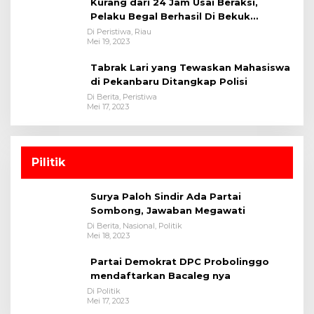
Kurang dari 24 Jam Usai Beraksi,
Pelaku Begal Berhasil Di Bekuk
Satreskrim Polres Kuansing
Di Peristiwa, Riau
Mei 19, 2023
Tabrak Lari yang Tewaskan Mahasiswa
di Pekanbaru Ditangkap Polisi
Di Berita, Peristiwa
Mei 17, 2023
Pilitik
Surya Paloh Sindir Ada Partai
Sombong, Jawaban Megawati
Di Berita, Nasional, Politik
Mei 18, 2023
Partai Demokrat DPC Probolinggo
mendaftarkan Bacaleg nya
Di Politik
Mei 17, 2023