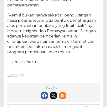
a
pemasyarakatan.
n
b
a
“Remisi bukan hanya sekedar pengurangan
r
masa pidana, tetapi juga bentuk penghargaan
u
atas perubahan perilaku yang lebih baik”, ujar
B
Menteri Imigrasi dan Pemasyarakatan. Dengan
e
adanya kegiatan pemberian remisi ini,
r
diharapkan warga binaan semakin termotivasi
i
untuk berperilaku baik serta mengikuti
k
program pembinaan lebih tekun.
a
n
-HumasLaperru-
R
e
m
Editor: Al
i
s
i
Ikuti Kami
K
h
u
s