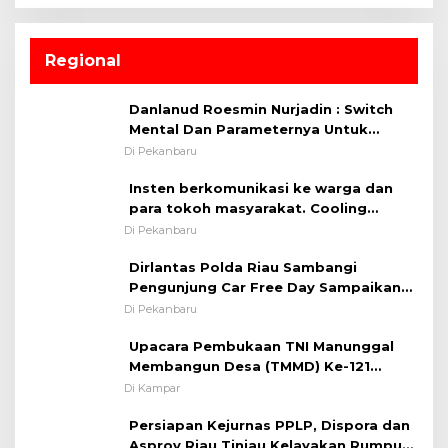
Regional
Danlanud Roesmin Nurjadin : Switch
Mental Dan Parameternya Untuk
Melaksanakan ✈
Di Pekanbaru
Insten berkomunikasi ke warga dan
para tokoh masyarakat. Cooling
System OMP LK ²024 Polsek Rumbai,
Di Pekanbaru
Kapolsek Iptu SAID ; Tekankan
Dirlantas Polda Riau Sambangi
Pentingnya Memelihara dan Menjaga
Pengunjung Car Free Day Sampaikan
Situasi Kondusif
Pesan Edukasi Kamtibmas &
Di Pekanbaru
Kamseltibcarlantas
Upacara Pembukaan TNI Manunggal
Membangun Desa (TMMD) Ke-121
Kodim 0313/KPR Tahun 2024) ?
Di Kampar
Persiapan Kejurnas PPLP, Dispora dan
Asprov Riau Tinjau Kelayakan Rumput