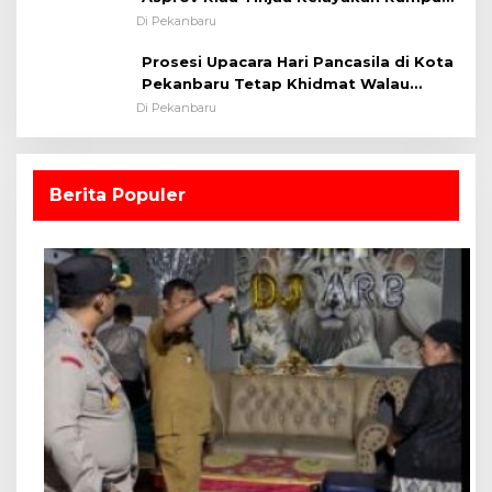
Lapangan Sepakbola
Di Pekanbaru
Prosesi Upacara Hari Pancasila di Kota
Pekanbaru Tetap Khidmat Walau
Dalam Ruangan
Di Pekanbaru
Berita Populer