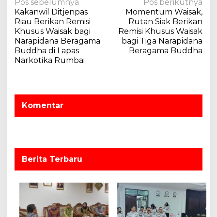
N
Pos sebelumnya
Pos berikutnya
u
Kakanwil Ditjenpas
Momentum Waisak,
a
s
Riau Berikan Remisi
Rutan Siak Berikan
W
v
Khusus Waisak bagi
Remisi Khusus Waisak
a
Narapidana Beragama
bagi Tiga Narapidana
i
i
Buddha di Lapas
Beragama Buddha
s
g
Narkotika Rumbai
a
a
k
s
i
Komentar
p
o
s
Berita Terbaru