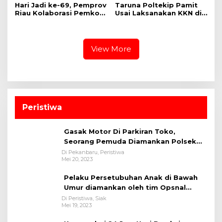
‎Hari Jadi ke-69, Pemprov
Taruna Poltekip Pamit
Riau Kolaborasi Pemkot
Usai Laksanakan KKN di
Pekanbaru Gelar CKG di
Lapas Pekanbaru
Stadion Utama
View More
Peristiwa
Gasak Motor Di Parkiran Toko,
Seorang Pemuda Diamankan Polsek
Bukit Raya
Di Pekanbaru, Peristiwa
Mei 20, 2023
Pelaku Persetubuhan Anak di Bawah
Umur diamankan oleh tim Opsnal
Polsek Tualang-Polres Siak-Polda Riau
Di Peristiwa, Siak
Mei 19, 2023