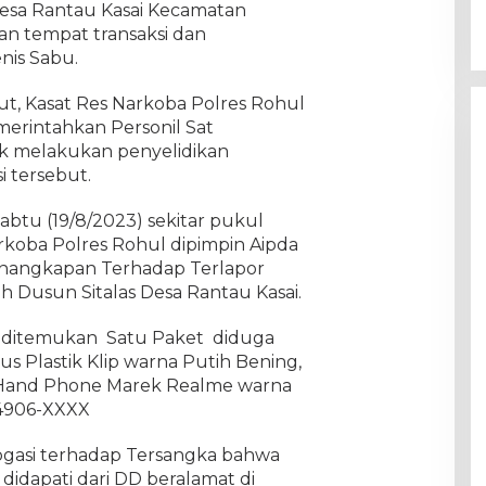
 Desa Rantau Kasai Kecamatan
kan tempat transaksi dan
nis Sabu.
ut, Kasat Res Narkoba Polres Rohul
erintahkan Personil Sat
k melakukan penyelidikan
 tersebut.
Sabtu (19/8/2023) sekitar pukul
arkoba Polres Rohul dipimpin Aipda
enangkapan Terhadap Terlapor
h Dusun Sitalas Desa Rantau Kasai.
 ditemukan Satu Paket diduga
us Plastik Klip warna Putih Bening,
t Hand Phone Marek Realme warna
-4906-XXXX
rogasi terhadap Tersangka bahwa
didapati dari DD beralamat di