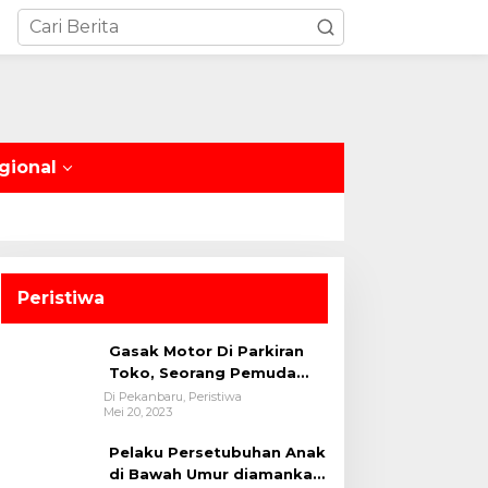
gional
Peristiwa
Gasak Motor Di Parkiran
Toko, Seorang Pemuda
Diamankan Polsek Bukit
Di Pekanbaru, Peristiwa
Mei 20, 2023
Raya
Pelaku Persetubuhan Anak
di Bawah Umur diamankan