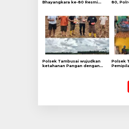
Bhayangkara ke-80 Resmi
80, Polr
Dibuka, Polres Rokan Hulu
Donor D
Ajak Generasi Muda Jauhi
dan Pem
Narkoba dan Judi Online
Gratis
Polsek Tambusai wujudkan
Polsek 
ketahanan Pangan dengan
Pemipil
Kelompok Tani dalam rangka
Wujud D
Penanaman Jagung Kuartal II
terhada
di Desa Batas, Kec. Tambusai