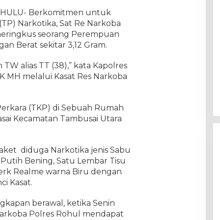
N HULU- Berkomitmen untuk
TP) Narkotika, Sat Re Narkoba
meringkus seorang Perempuan
n Berat sekitar 3,12 Gram.
W alias TT (38),” kata Kapolres
K MH melalui Kasat Res Narkoba
Perkara (TKP) di Sebuah Rumah
asai Kecamatan Tambusai Utara
aket diduga Narkotika jenis Sabu
 Putih Bening, Satu Lembar Tisu
erk Realme warna Biru dengan
ci Kasat.
gkapan berawal, ketika Senin
snarkoba Polres Rohul mendapat