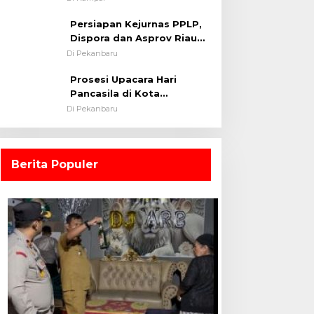
0313/KPR Tahun 2024) ?
Persiapan Kejurnas PPLP,
Dispora dan Asprov Riau
Tinjau Kelayakan Rumput
Di Pekanbaru
Lapangan Sepakbola
Prosesi Upacara Hari
Pancasila di Kota
Pekanbaru Tetap Khidmat
Di Pekanbaru
Walau Dalam Ruangan
Berita Populer