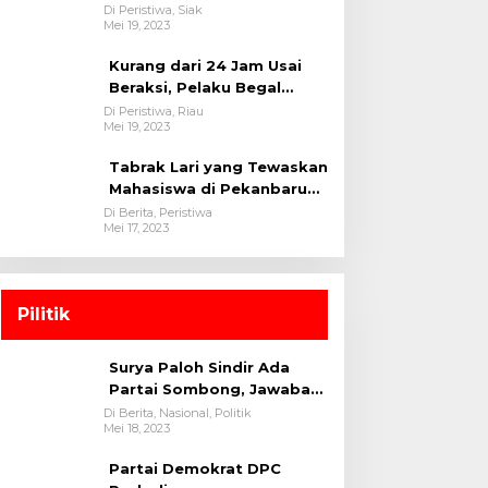
oleh tim Opsnal Polsek
Di Peristiwa, Siak
Mei 19, 2023
Tualang-Polres Siak-Polda
Riau
Kurang dari 24 Jam Usai
Beraksi, Pelaku Begal
Berhasil Di Bekuk
Di Peristiwa, Riau
Mei 19, 2023
Satreskrim Polres
Kuansing
Tabrak Lari yang Tewaskan
Mahasiswa di Pekanbaru
Ditangkap Polisi
Di Berita, Peristiwa
Mei 17, 2023
Pilitik
Surya Paloh Sindir Ada
Partai Sombong, Jawaban
Megawati
Di Berita, Nasional, Politik
Mei 18, 2023
Partai Demokrat DPC