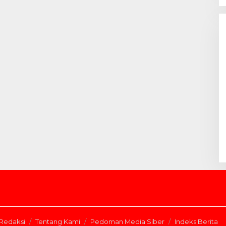
Redaksi
Tentang Kami
Pedoman Media Siber
Indeks Berita