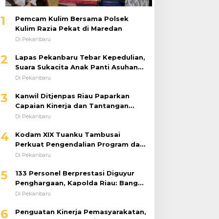
1
Pemcam Kulim Bersama Polsek
Kulim Razia Pekat di Maredan
Di Pekanbaru
2
Lapas Pekanbaru Tebar Kepedulian,
Suara Sukacita Anak Panti Asuhan
Kemuliaan Iringi Bantuan Sosial
Di Pekanbaru
3
Kanwil Ditjenpas Riau Paparkan
Capaian Kinerja dan Tantangan
Pemasyarakatan dalam RDP
Di Pekanbaru
Bersama Komisi XIII DPR RI
4
Kodam XIX Tuanku Tambusai
Perkuat Pengendalian Program dan
Implementasi Doktrin TNI AD
Di Pekanbaru
5
133 Personel Berprestasi Diguyur
Penghargaan, Kapolda Riau: Bangun
Kepercayaan Publik dengan Karya
Di Pekanbaru
Nyata
6
Penguatan Kinerja Pemasyarakatan,