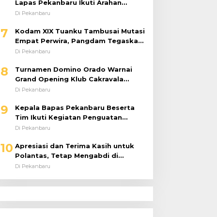
Lapas Pekanbaru Ikuti Arahan
Dirjenpas Secara Virtual
Di Pekanbaru
7
Kodam XIX Tuanku Tambusai Mutasi
Empat Perwira, Pangdam Tegaskan
Regenerasi untuk Perkuat Kinerja
Di Pekanbaru
Satuan
8
Turnamen Domino Orado Warnai
Grand Opening Klub Cakravala
Pekanbaru
Di Pekanbaru
9
Kepala Bapas Pekanbaru Beserta
Tim Ikuti Kegiatan Penguatan
Tugas dan Fungsi serta Paparan
Di Pekanbaru
Penempatan WBP ke Lapas Terbuka
10
Apresiasi dan Terima Kasih untuk
Polantas, Tetap Mengabdi di
Tengah Guyuran Hujan
Di Pekanbaru