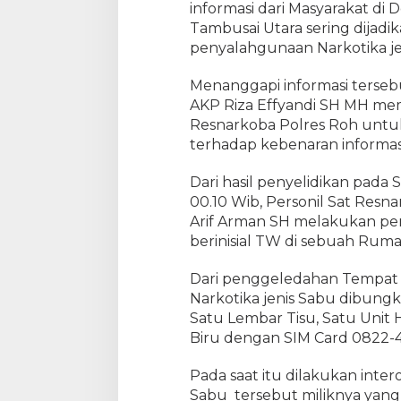
a
informasi dari Masyarakat di
n
Tambusai Utara sering dijadi
g
penyalahgunaan Narkotika je
k
a
Menanggapi informasi terseb
p
AKP Riza Effyandi SH MH mem
S
Resnarkoba Polres Roh untu
a
terhadap kebenaran informasi
t
R
Dari hasil penyelidikan pada 
e
00.10 Wib, Personil Sat Resn
s
N
Arif Arman SH melakukan p
a
berinisial TW di sebuah Ruma
r
k
Dari penggeledahan Tempat
o
Narkotika jenis Sabu dibungk
b
Satu Lembar Tisu, Satu Uni
a
Biru dengan SIM Card 0822
P
o
Pada saat itu dilakukan inte
l
Sabu tersebut miliknya yang 
r