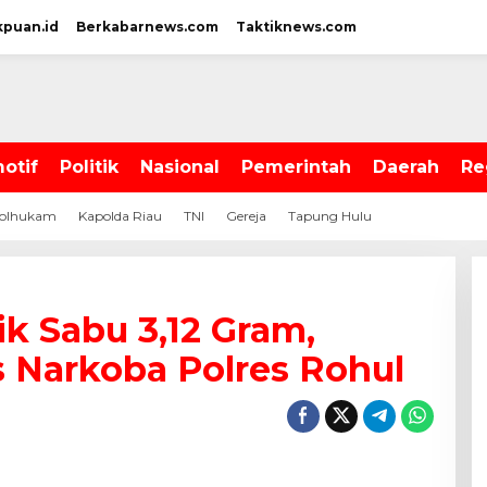
kpuan.id
Berkabarnews.com
Taktiknews.com
otif
Politik
Nasional
Pemerintah
Daerah
Re
olhukam
Kapolda Riau
TNI
Gereja
Tapung Hulu
k Sabu 3,12 Gram,
s Narkoba Polres Rohul