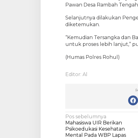
Pawan Desa Rambah Tengah
e
s
Selanjutnya dilakukan Penge
R
o
diketemukan.
h
u
“Kemudian Tersangka dan Bar
l
untuk proses lebih lanjut,” 
(Humas Polres Rohul)
Editor: Al
I
N
Pos sebelumnya
Mahasiswa UIR Berikan
a
Psikoedukasi Kesehatan
v
Mental Pada WBP Lapas