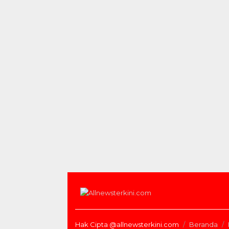
Hak Cipta @allnewsterkini.com
Beranda