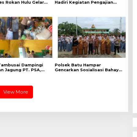
es Rokan Hulu Gelar
Hadiri Kegiatan Pengajian
arah, Sunatan Massal
Akbar Tahun Baru Islam 1448
eriksaan Kesehatan
Tambusai Dampingi
Polsek Batu Hampar
an Jagung PT. PSA,
Gencarkan Sosialisasi Bahaya
ukungan Polri
Narkoba di SMA N 1 Batu
p Ketahanan Pangan
Hampar
View More