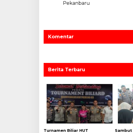
Pekanbaru
i
g
a
s
Komentar
i
p
o
s
Berita Terbaru
Turnamen Biliar HUT
Sambut 