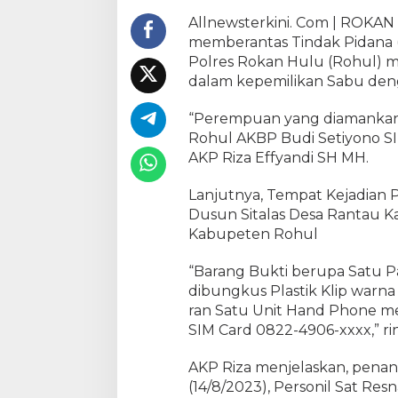
e
Allnewsterkini. Com | ROKA
m
memberantas Tindak Pidana (
i
Polres Rokan Hulu (Rohul) 
l
dalam kepemilikan Sabu denga
i
k
“Perempuan yang diamankan T
S
a
Rohul AKBP Budi Setiyono SI
b
AKP Riza Effyandi SH MH.
u
3
Lanjutnya, Tempat Kejadian 
,
Dusun Sitalas Desa Rantau K
1
Kabupeten Rohul
2
G
“Barang Bukti berupa Satu P
r
dibungkus Plastik Klip warna
a
ran Satu Unit Hand Phone m
m
SIM Card 0822-4906-xxxx,” rin
,
D
AKP Riza menjelaskan, penan
i
t
(14/8/2023), Personil Sat Re