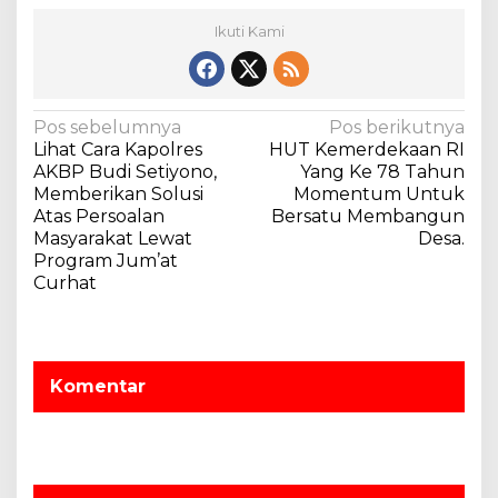
k
Ikuti Kami
a
n
A
k
N
a
Pos sebelumnya
Pos berikutnya
n
Lihat Cara Kapolres
HUT Kemerdekaan RI
a
T
AKBP Budi Setiyono,
Yang Ke 78 Tahun
v
a
Memberikan Solusi
Momentum Untuk
n
Atas Persoalan
Bersatu Membangun
i
a
Masyarakat Lewat
Desa.
g
m
Program Jum’at
a
1
Curhat
J
s
u
i
t
a
p
Komentar
P
o
o
s
h
o
n