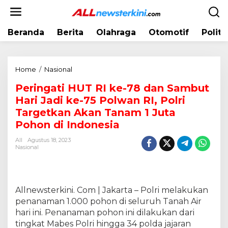
L
e
w
Beranda
Berita
Olahraga
Otomotif
Politi
a
t
i
k
Home
/
Nasional
P
e
e
k
Peringati HUT RI ke-78 dan Sambut
r
o
Hari Jadi ke-75 Polwan RI, Polri
i
n
n
Targetkan Akan Tanam 1 Juta
t
g
Pohon di Indonesia
e
a
n
All
Agustus 18, 2023
t
Nasional
i
H
U
T
Allnewsterkini. Com | Jakarta – Polri melakukan
R
penanaman 1.000 pohon di seluruh Tanah Air
I
hari ini. Penanaman pohon ini dilakukan dari
k
e
tingkat Mabes Polri hingga 34 polda jajaran