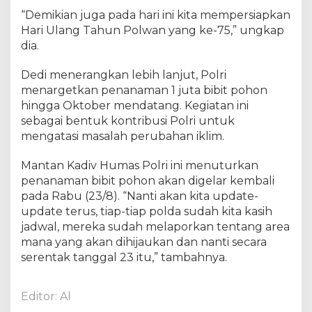
-
“Demikian juga pada hari ini kita mempersiapkan
7
5
Hari Ulang Tahun Polwan yang ke-75,” ungkap
P
dia.
o
l
Dedi menerangkan lebih lanjut, Polri
w
menargetkan penanaman 1 juta bibit pohon
a
hingga Oktober mendatang. Kegiatan ini
n
sebagai bentuk kontribusi Polri untuk
R
mengatasi masalah perubahan iklim.
I
,
Mantan Kadiv Humas Polri ini menuturkan
P
penanaman bibit pohon akan digelar kembali
o
pada Rabu (23/8). “Nanti akan kita update-
l
r
update terus, tiap-tiap polda sudah kita kasih
i
jadwal, mereka sudah melaporkan tentang area
T
mana yang akan dihijaukan dan nanti secara
a
serentak tanggal 23 itu,” tambahnya.
r
g
e
Editor: Al
t