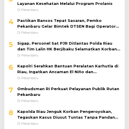
Layanan Kesehatan Melalui Program Prolanis
Di Pekanbaru
4
Pastikan Bansos Tepat Sasaran, Pemko
Pekanbaru Gelar Bimtek DTSEN Bagi Operator
Puskessos
Di Pekanbaru
5
Sigap, Personel Sat PJR Ditlantas Polda Riau
dan Tim Lalin HK Berjibaku Selamatkan Korban
Kecelakaan di Tol Pekanbaru–Dumai
Di Pekanbaru
6
Kapolri Serahkan Bantuan Peralatan Karhutla di
Riau, Ingatkan Ancaman El Niño dan
Prioritaskan Pencegahan
Di Pekanbaru
7
Ombudsman RI Perkuat Pelayanan Publik Rutan
Pekanbaru
Di Pekanbaru
8
Kapolda Riau Jenguk Korban Pengeroyokan,
Tegaskan Kasus Diusut Tuntas Tanpa Pandang
Bulu
Di Pekanbaru