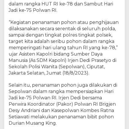
-
dalam rangka HUT RI ke-78 dan Sambut Hari
7
Jadi ke-75 Polwan RI.
8
d
“Kegiatan penanaman pohon atau penghijauan
a
dilaksanakan secara serentak di seluruh polda,
n
sampai dengan tingkat polres tingkat polsek,
S
target kita adalah seribu pohon dalam rangka
a
memperingati hari ulang tahun RI yang ke-78,”
m
ujar Asisten Kapolri bidang Sumber Daya
b
Manusia (As SDM Kapolri) Irjen Dedi Prasetyo di
u
t
Sekolah Polisi Wanita (Sepolwan), Ciputat,
H
Jakarta Selatan, Jumat (18/8/2023).
a
r
Selain itu, penanaman pohon juga dilakukan di
i
Sepolwan dalam rangka mempersiapkan Hari
J
Jadi ke-75 Polwan RI. Irjen Dedi bersama
a
Perwira Koordinator (Pakor) Polwan RI Brigjen
d
Desy Andriani dan Kasepolwan Kombes Ratna
i
Setiawati melakukan penanaman bibit pohon
k
Durian Musang King.
e