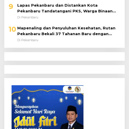
9
Lapas Pekanbaru dan Distankan Kota
Pekanbaru Tandatangani PKS, Warga Binaan
Dibekali Keterampilan Peternakan Ayam Petelur
Di Pekanbaru
10
Mapenaling dan Penyuluhan Kesehatan, Rutan
Pekanbaru Bekali 37 Tahanan Baru dengan
Edukasi TBC, HIV, dan Bahaya Narkoba
Di Pekanbaru