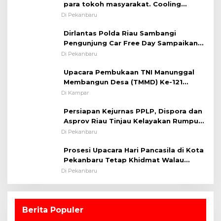
para tokoh masyarakat. Cooling
System OMP LK ²024 Polsek Rumbai,
Di Pekanbaru
Kapolsek Iptu SAID ; Tekankan
Dirlantas Polda Riau Sambangi
Pentingnya Memelihara dan Menjaga
Pengunjung Car Free Day Sampaikan
Situasi Kondusif
Pesan Edukasi Kamtibmas &
Di Pekanbaru
Kamseltibcarlantas
Upacara Pembukaan TNI Manunggal
Membangun Desa (TMMD) Ke-121
Kodim 0313/KPR Tahun 2024) ?
Di Kampar
Persiapan Kejurnas PPLP, Dispora dan
Asprov Riau Tinjau Kelayakan Rumput
Lapangan Sepakbola
Di Pekanbaru
Prosesi Upacara Hari Pancasila di Kota
Pekanbaru Tetap Khidmat Walau
Dalam Ruangan
Di Pekanbaru
Berita Populer