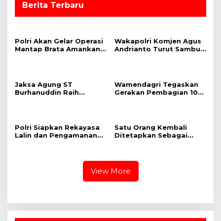
d
Berita Terbaru
i
I
n
Polri Akan Gelar Operasi
Wakapolri Komjen Agus
d
Mantap Brata Amankan
Andrianto Turut Sambut
o
Pemilu 2024, Cooling
Kepulangan Presiden RI
n
System Jadi Salah Satu
dari KTT G20 India
e
Strategi
s
Jaksa Agung ST
Wamendagri Tegaskan
i
Burhanuddin Raih
Gerakan Pembagian 10
Penghargaan NAWACITA
Juta Bendera Merah
a
AWARD 2023 Kategori
Putih untuk Perkuat
“Penegakan Hukum”
Nasionalisme
Polri Siapkan Rekayasa
Satu Orang Kembali
Lalin dan Pengamanan
Ditetapkan Sebagai
Jalur Delegasi KTT
Tersangka dalam
ASEAN
Perkara Pertambangan
PT Sendawar Jaya
View More