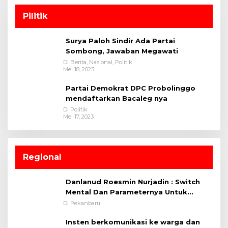
Pilitik
Surya Paloh Sindir Ada Partai
Sombong, Jawaban Megawati
Di Berita, Nasional, Politik
Mei 18, 2023
Partai Demokrat DPC Probolinggo
mendaftarkan Bacaleg nya
Di Politik
Mei 17, 2023
Regional
Danlanud Roesmin Nurjadin : Switch
Mental Dan Parameternya Untuk
Melaksanakan ✈
Di Pekanbaru
Insten berkomunikasi ke warga dan