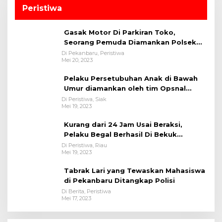
Peristiwa
Gasak Motor Di Parkiran Toko,
Seorang Pemuda Diamankan Polsek
Bukit Raya
Di Pekanbaru, Peristiwa
Mei 20, 2023
Pelaku Persetubuhan Anak di Bawah
Umur diamankan oleh tim Opsnal
Polsek Tualang-Polres Siak-Polda Riau
Di Peristiwa, Siak
Mei 19, 2023
Kurang dari 24 Jam Usai Beraksi,
Pelaku Begal Berhasil Di Bekuk
Satreskrim Polres Kuansing
Di Peristiwa, Riau
Mei 19, 2023
Tabrak Lari yang Tewaskan Mahasiswa
di Pekanbaru Ditangkap Polisi
Di Berita, Peristiwa
Mei 17, 2023