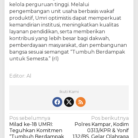
kelola perguruan tinggi. Melalui
pengembangan unit usaha berbasis wakaf
produktif, Umri optimistis dapat memperkuat
kemandirian institusi, meningkatkan kualitas
layanan pendidikan, serta memberikan
kontribusi yang lebih besar bagi dakwah,
pemberdayaan masyarakat, dan pembangunan
bangsa sesuai semangat “Tumbuh Berdampak
untuk Semesta.” (rl)
Editor: Al
Ikuti Kami
N
Pos sebelumnya
Pos berikutnya
Milad ke-18 UMRI:
Polres Kampar, Kodim
a
Teguhkan Komitmen
0313/KPR & Yonif
v
“Tumbuh Berdampak
132/BS, Gelar Olahraga