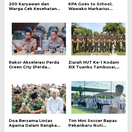
‎200 Karyawan dan
‎KPA Goes to School,
Warga Cek Kesehatan
‎Wawako Markarius
Gratis Momen RRI Fest
Anwar Edukasi
2026 RRI Pekanbaru
Pencegahan HIV/AIDS di
Kalangan Pelajar
Rakor Akselerasi Perda
Ziarah HUT Ke-1 Kodam
Green City (Perda
XIX Tuanku Tambusai,
Lingkungan) Kota
Penghormatan kepada
Pekanbaru Bersama
Pahlawan Berlangsung
Dinas Lingkungan Hidup
Khidmat
Kota Pekanbaru dan Tim
Pakar
Doa Bersama Lintas
Tim Mini Soccer Bapas
Agama Dalam Rangka
Pekanbaru Ikuti
HUT Ke-1 Kodam XIX
Pembukaan dan