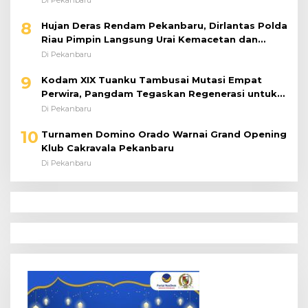
8
Hujan Deras Rendam Pekanbaru, Dirlantas Polda
Riau Pimpin Langsung Urai Kemacetan dan
Bantu Pengendara
Di Pekanbaru
9
Kodam XIX Tuanku Tambusai Mutasi Empat
Perwira, Pangdam Tegaskan Regenerasi untuk
Perkuat Kinerja Satuan
Di Pekanbaru
10
Turnamen Domino Orado Warnai Grand Opening
Klub Cakravala Pekanbaru
Di Pekanbaru