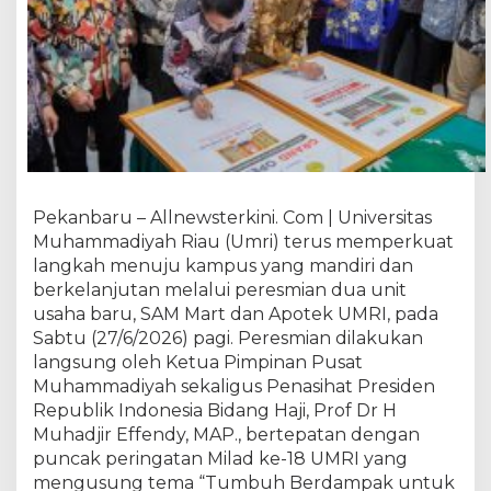
a
n
K
a
m
p
u
s
B
e
Pekanbaru – Allnewsterkini. Com | Universitas
r
Muhammadiyah Riau (Umri) terus memperkuat
b
langkah menuju kampus yang mandiri dan
a
berkelanjutan melalui peresmian dua unit
s
usaha baru, SAM Mart dan Apotek UMRI, pada
i
Sabtu (27/6/2026) pagi. Peresmian dilakukan
s
W
langsung oleh Ketua Pimpinan Pusat
a
Muhammadiyah sekaligus Penasihat Presiden
k
Republik Indonesia Bidang Haji, Prof Dr H
a
Muhadjir Effendy, MAP., bertepatan dengan
f
puncak peringatan Milad ke-18 UMRI yang
,
mengusung tema “Tumbuh Berdampak untuk