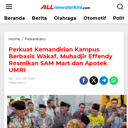
L
e
w
Beranda
Berita
Olahraga
Otomotif
Politi
a
t
i
k
Home
/
Pekanbaru
P
e
e
k
Perkuat Kemandirian Kampus
r
o
Berbasis Wakaf, Muhadjir Effendy
k
n
u
Resmikan SAM Mart dan Apotek
t
a
UMRI
e
t
n
All
Juni 28, 2026
K
Pekanbaru
e
m
a
n
d
i
r
i