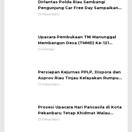
Dirlantas Polda Riau Sambangi
Pengunjung Car Free Day Sampaikan
Pesan Edukasi Kamtibmas &
Di Pekanbaru
Kamseltibcarlantas
Upacara Pembukaan TNI Manunggal
Membangun Desa (TMMD) Ke-121
Kodim 0313/KPR Tahun 2024) ?
Di Kampar
Persiapan Kejurnas PPLP, Dispora dan
Asprov Riau Tinjau Kelayakan Rumput
Lapangan Sepakbola
Di Pekanbaru
Prosesi Upacara Hari Pancasila di Kota
Pekanbaru Tetap Khidmat Walau
Dalam Ruangan
Di Pekanbaru