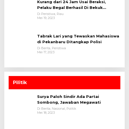
Kurang dari 24 Jam Usai Beraksi,
Pelaku Begal Berhasil Di Bekuk
Satreskrim Polres Kuansing
Di Peristiwa, Riau
Mei 19, 2023
Tabrak Lari yang Tewaskan Mahasiswa
di Pekanbaru Ditangkap Polisi
Di Berita, Peristiwa
Mei 17, 2023
Pilitik
Surya Paloh Sindir Ada Partai
Sombong, Jawaban Megawati
Di Berita, Nasional, Politik
Mei 18, 2023