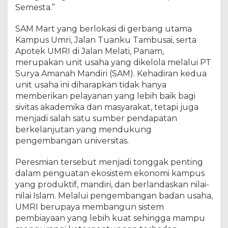
M
Semesta.”
u
h
SAM Mart yang berlokasi di gerbang utama
a
Kampus Umri, Jalan Tuanku Tambusai, serta
d
Apotek UMRI di Jalan Melati, Panam,
j
i
merupakan unit usaha yang dikelola melalui PT
r
Surya Amanah Mandiri (SAM). Kehadiran kedua
E
unit usaha ini diharapkan tidak hanya
f
memberikan pelayanan yang lebih baik bagi
f
sivitas akademika dan masyarakat, tetapi juga
e
menjadi salah satu sumber pendapatan
n
berkelanjutan yang mendukung
d
pengembangan universitas.
y
R
Peresmian tersebut menjadi tonggak penting
e
dalam penguatan ekosistem ekonomi kampus
s
m
yang produktif, mandiri, dan berlandaskan nilai-
i
nilai Islam. Melalui pengembangan badan usaha,
k
UMRI berupaya membangun sistem
a
pembiayaan yang lebih kuat sehingga mampu
n