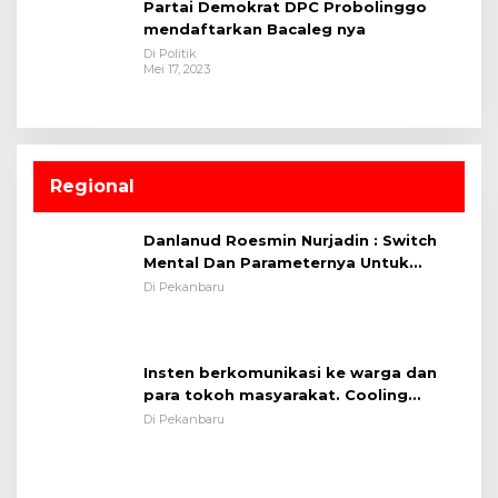
Partai Demokrat DPC Probolinggo
mendaftarkan Bacaleg nya
Di Politik
Mei 17, 2023
Regional
Danlanud Roesmin Nurjadin : Switch
Mental Dan Parameternya Untuk
Melaksanakan ✈
Di Pekanbaru
Insten berkomunikasi ke warga dan
para tokoh masyarakat. Cooling
System OMP LK ²024 Polsek Rumbai,
Di Pekanbaru
Kapolsek Iptu SAID ; Tekankan
Pentingnya Memelihara dan Menjaga
Situasi Kondusif