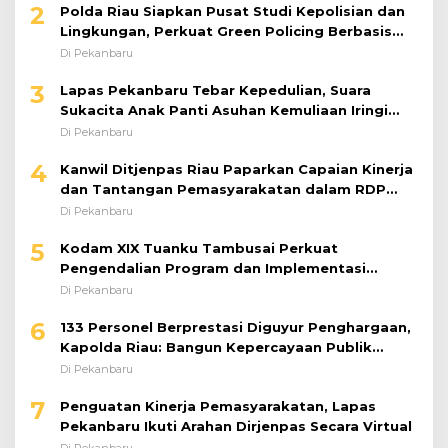
2
Polda Riau Siapkan Pusat Studi Kepolisian dan
Lingkungan, Perkuat Green Policing Berbasis
Riset
Di Pekanbaru
3
Lapas Pekanbaru Tebar Kepedulian, Suara
Sukacita Anak Panti Asuhan Kemuliaan Iringi
Bantuan Sosial
Di Pekanbaru
4
Kanwil Ditjenpas Riau Paparkan Capaian Kinerja
dan Tantangan Pemasyarakatan dalam RDP
Bersama Komisi XIII DPR RI
Di Pekanbaru
5
Kodam XIX Tuanku Tambusai Perkuat
Pengendalian Program dan Implementasi
Doktrin TNI AD
Di Pekanbaru
6
133 Personel Berprestasi Diguyur Penghargaan,
Kapolda Riau: Bangun Kepercayaan Publik
dengan Karya Nyata
Di Pekanbaru
7
Penguatan Kinerja Pemasyarakatan, Lapas
Pekanbaru Ikuti Arahan Dirjenpas Secara Virtual
Di Pekanbaru