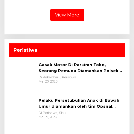
Tuanku Tambusai
Pertandingan Kakanwil
Ditjenpas Riau Cup 2026
View More
Peristiwa
Gasak Motor Di Parkiran Toko,
Seorang Pemuda Diamankan Polsek
Bukit Raya
Di Pekanbaru, Peristiwa
Mei 20, 2023
Pelaku Persetubuhan Anak di Bawah
Umur diamankan oleh tim Opsnal
Polsek Tualang-Polres Siak-Polda Riau
Di Peristiwa, Siak
Mei 19, 2023