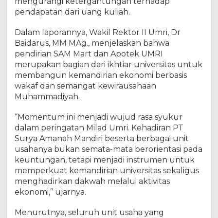
mengurangi ketergantungan terhadap
S
pendapatan dari uang kuliah.
A
M
Dalam laporannya, Wakil Rektor II Umri, Dr
M
Baidarus, MM MAg., menjelaskan bahwa
a
pendirian SAM Mart dan Apotek UMRI
r
merupakan bagian dari ikhtiar universitas untuk
t
d
membangun kemandirian ekonomi berbasis
a
wakaf dan semangat kewirausahaan
n
Muhammadiyah.
A
p
“Momentum ini menjadi wujud rasa syukur
o
dalam peringatan Milad Umri. Kehadiran PT
t
Surya Amanah Mandiri beserta berbagai unit
e
usahanya bukan semata-mata berorientasi pada
k
keuntungan, tetapi menjadi instrumen untuk
U
memperkuat kemandirian universitas sekaligus
M
menghadirkan dakwah melalui aktivitas
R
I
ekonomi,” ujarnya.
Menurutnya, seluruh unit usaha yang