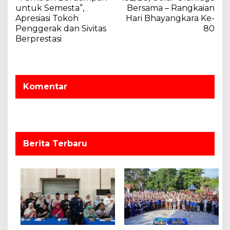
untuk Semesta”,
Bersama – Rangkaian
i
Apresiasi Tokoh
Hari Bhayangkara Ke-
g
Penggerak dan Sivitas
80
a
Berprestasi
s
i
p
Komentar
o
s
Berita Terbaru