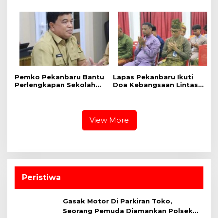
Riau Dukung Program
Agama dan Kick Off
Kelayan Binter
Semarak HUT ke-81
Kemerdekaan RI Secara
Virtual
Pemko Pekanbaru Bantu
Lapas Pekanbaru Ikuti
Perlengkapan Sekolah
Doa Kebangsaan Lintas
untuk 1.173 Siswa Paud
Agama dan Kick Off
Semarak HUT ke-81
Kemerdekaan RI
View More
Peristiwa
Gasak Motor Di Parkiran Toko,
Seorang Pemuda Diamankan Polsek