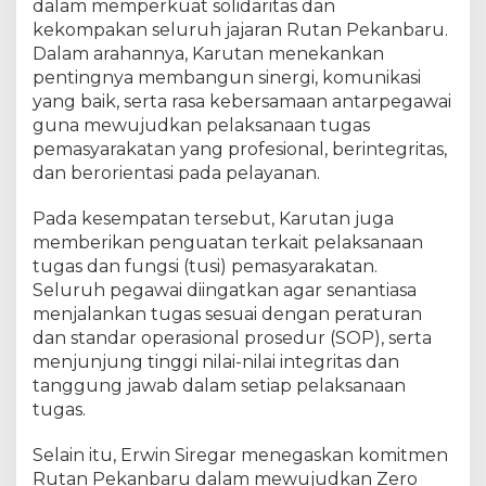
b
dalam memperkuat solidaritas dan
a
kekompakan seluruh jajaran Rutan Pekanbaru.
r
Dalam arahannya, Karutan menekankan
u
pentingnya membangun sinergi, komunikasi
P
yang baik, serta rasa kebersamaan antarpegawai
i
guna mewujudkan pelaksanaan tugas
m
pemasyarakatan yang profesional, berintegritas,
p
dan berorientasi pada pelayanan.
i
n
Pada kesempatan tersebut, Karutan juga
R
a
memberikan penguatan terkait pelaksanaan
p
tugas dan fungsi (tusi) pemasyarakatan.
a
Seluruh pegawai diingatkan agar senantiasa
t
menjalankan tugas sesuai dengan peraturan
D
dan standar operasional prosedur (SOP), serta
i
menjunjung tinggi nilai-nilai integritas dan
n
tanggung jawab dalam setiap pelaksanaan
a
tugas.
s
d
Selain itu, Erwin Siregar menegaskan komitmen
a
Rutan Pekanbaru dalam mewujudkan Zero
n