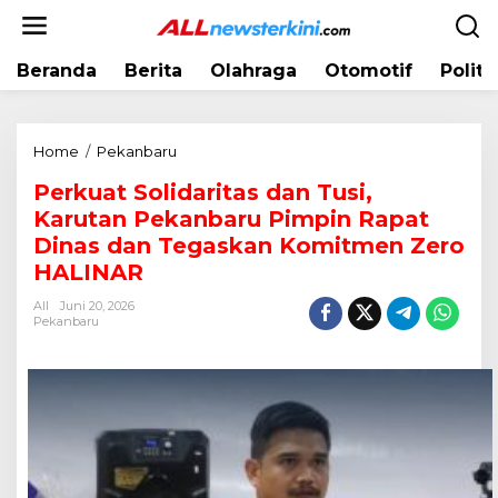
L
e
w
Beranda
Berita
Olahraga
Otomotif
Politi
a
t
i
k
Home
/
Pekanbaru
P
e
e
k
Perkuat Solidaritas dan Tusi,
r
o
Karutan Pekanbaru Pimpin Rapat
k
n
u
Dinas dan Tegaskan Komitmen Zero
t
a
HALINAR
e
t
n
All
Juni 20, 2026
S
Pekanbaru
o
l
i
d
a
r
i
t