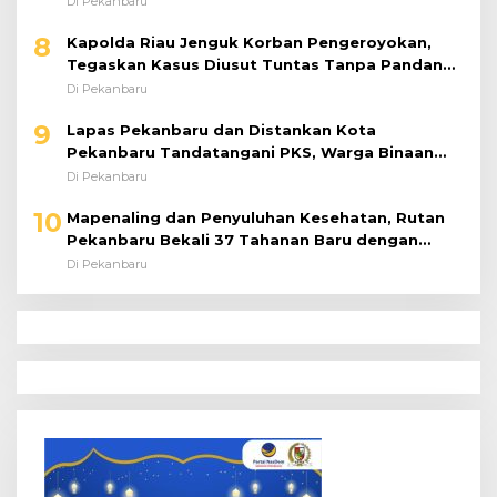
8
Tegaskan Kasus Diusut Tuntas Tanpa Pandang
Bulu
Di Pekanbaru
9
Lapas Pekanbaru dan Distankan Kota
Pekanbaru Tandatangani PKS, Warga Binaan
Dibekali Keterampilan Peternakan Ayam Petelur
Di Pekanbaru
10
Mapenaling dan Penyuluhan Kesehatan, Rutan
Pekanbaru Bekali 37 Tahanan Baru dengan
Edukasi TBC, HIV, dan Bahaya Narkoba
Di Pekanbaru