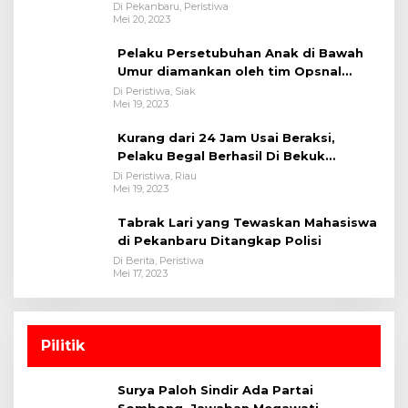
Bukit Raya
Di Pekanbaru, Peristiwa
Mei 20, 2023
Pelaku Persetubuhan Anak di Bawah
Umur diamankan oleh tim Opsnal
Polsek Tualang-Polres Siak-Polda Riau
Di Peristiwa, Siak
Mei 19, 2023
Kurang dari 24 Jam Usai Beraksi,
Pelaku Begal Berhasil Di Bekuk
Satreskrim Polres Kuansing
Di Peristiwa, Riau
Mei 19, 2023
Tabrak Lari yang Tewaskan Mahasiswa
di Pekanbaru Ditangkap Polisi
Di Berita, Peristiwa
Mei 17, 2023
Pilitik
Surya Paloh Sindir Ada Partai
Sombong, Jawaban Megawati