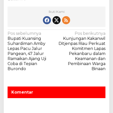
L
I
N
Ikuti Kami
A
R
N
Pos sebelumnya
Pos berikutnya
Bupati Kuansing
Kunjungan Kakanwil
a
Suhardiman Amby
Ditjenpas Riau Perkuat
v
Lepas Pacu Jalur
Komitmen Lapas
Pangean, 47 Jalur
Pekanbaru dalam
i
Ramaikan Ajang Uji
Keamanan dan
g
Coba di Tepian
Pembinaan Warga
a
Burondo
Binaan
s
i
p
Komentar
o
s