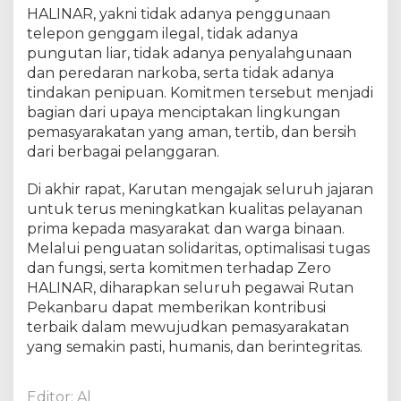
T
HALINAR, yakni tidak adanya penggunaan
e
telepon genggam ilegal, tidak adanya
g
pungutan liar, tidak adanya penyalahgunaan
a
dan peredaran narkoba, serta tidak adanya
s
tindakan penipuan. Komitmen tersebut menjadi
k
bagian dari upaya menciptakan lingkungan
a
pemasyarakatan yang aman, tertib, dan bersih
n
dari berbagai pelanggaran.
K
o
Di akhir rapat, Karutan mengajak seluruh jajaran
m
untuk terus meningkatkan kualitas pelayanan
i
t
prima kepada masyarakat dan warga binaan.
m
Melalui penguatan solidaritas, optimalisasi tugas
e
dan fungsi, serta komitmen terhadap Zero
n
HALINAR, diharapkan seluruh pegawai Rutan
Z
Pekanbaru dapat memberikan kontribusi
e
terbaik dalam mewujudkan pemasyarakatan
r
yang semakin pasti, humanis, dan berintegritas.
o
H
A
Editor: Al