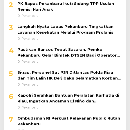
Di Pekanbaru
3
Langkah Nyata Lapas Pekanbaru Tingkatkan
Layanan Kesehatan Melalui Program Prolanis
Di Pekanbaru
4
Pastikan Bansos Tepat Sasaran, Pemko
Pekanbaru Gelar Bimtek DTSEN Bagi Operator
Puskessos
Di Pekanbaru
5
Sigap, Personel Sat PJR Ditlantas Polda Riau
dan Tim Lalin HK Berjibaku Selamatkan Korban
Kecelakaan di Tol Pekanbaru–Dumai
Di Pekanbaru
6
Kapolri Serahkan Bantuan Peralatan Karhutla di
Riau, Ingatkan Ancaman El Niño dan
Prioritaskan Pencegahan
Di Pekanbaru
7
Ombudsman RI Perkuat Pelayanan Publik Rutan
Pekanbaru
Di Pekanbaru
Kapolda Riau Jenguk Korban Pengeroyokan,