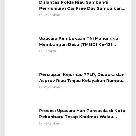
Dirlantas Polda Riau Sambangi
Pengunjung Car Free Day Sampaikan
Pesan Edukasi Kamtibmas &
Di Pekanbaru
Kamseltibcarlantas
Upacara Pembukaan TNI Manunggal
Membangun Desa (TMMD) Ke-121
Kodim 0313/KPR Tahun 2024) ?
Di Kampar
Persiapan Kejurnas PPLP, Dispora dan
Asprov Riau Tinjau Kelayakan Rumput
Lapangan Sepakbola
Di Pekanbaru
Prosesi Upacara Hari Pancasila di Kota
Pekanbaru Tetap Khidmat Walau
Dalam Ruangan
Di Pekanbaru