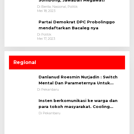
Di Berita, Nasional, Politik
Mei 18, 2023
Partai Demokrat DPC Probolinggo
mendaftarkan Bacaleg nya
Di Politik
Mei 17, 2023
Regional
Danlanud Roesmin Nurjadin : Switch
Mental Dan Parameternya Untuk
Melaksanakan ✈
Di Pekanbaru
Insten berkomunikasi ke warga dan
para tokoh masyarakat. Cooling
System OMP LK ²024 Polsek Rumbai,
Di Pekanbaru
Kapolsek Iptu SAID ; Tekankan
Pentingnya Memelihara dan Menjaga
Situasi Kondusif