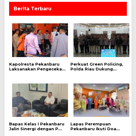
Berita Terbaru
Kapolresta Pekanbaru
Perkuat Green Policing,
Laksanakan Pengecekan
Polda Riau Dukung
Langsung Terhadap Dua
Ekspedisi Merah Putih
Embung di Dua
Presisi Melalui Pelatihan
Kecamatan Menghadapi
Penanaman Mangrove
Karhutla
Bapas Kelas I Pekanbaru
Lapas Perempuan
Jalin Sinergi dengan PW
Pekanbaru Ikuti Doa
Pemuda Muhammadiyah
Kebangsaan Lintas