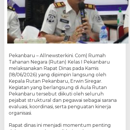
a
s
d
a
n
T
u
s
i
,
Pekanbaru – Allnewsterkini. Com| Rumah
K
Tahanan Negara (Rutan) Kelas I Pekanbaru
a
melaksanakan Rapat Dinas pada Kamis
r
(18/06/2026) yang dipimpin langsung oleh
u
Kepala Rutan Pekanbaru, Erwin Siregar.
t
Kegiatan yang berlangsung di Aula Rutan
a
Pekanbaru tersebut diikuti oleh seluruh
n
pejabat struktural dan pegawai sebagai sarana
P
evaluasi, koordinasi, serta penguatan kinerja
e
organisasi.
k
a
n
Rapat dinas ini menjadi momentum penting