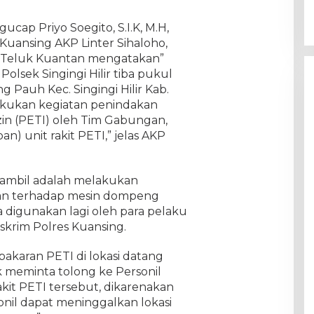
cap Priyo Soegito, S.I.K, M.H,
 Kuansing AKP Linter Sihaloho,
i Teluk Kuantan mengatakan”
Polsek Singingi Hilir tiba pukul
 Pauh Kec. Singingi Hilir Kab.
kukan kegiatan penindakan
n (PETI) oleh Tim Gabungan,
) unit rakit PETI,” jelas AKP
iambil adalah melakukan
n terhadap mesin dompeng
a digunakan lagi oleh para pelaku
eskrim Polres Kuansing.
bakaran PETI di lokasi datang
 meminta tolong ke Personil
kit PETI tersebut, dikarenakan
onil dapat meninggalkan lokasi