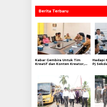
o
s
Berita Terbaru
‎Kabar Gembira Untuk Tim
Hadapi H
Kreatif dan Konten Kreator,
Pj Sekd
Festival Pacu Jalur Nasional
Camat 
2026 Adakan Lomba Foto
Kuansin
dan Video Pacu Jalur