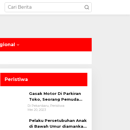
gional
Peristiwa
Gasak Motor Di Parkiran
Toko, Seorang Pemuda
Diamankan Polsek Bukit
Di Pekanbaru, Peristiwa
Mei 20, 2023
Raya
Pelaku Persetubuhan Anak
di Bawah Umur diamankan