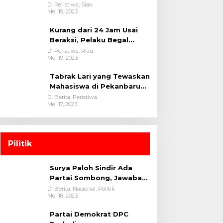
oleh tim Opsnal Polsek
Di Peristiwa, Siak
Mei 19, 2023
Tualang-Polres Siak-Polda
Riau
Kurang dari 24 Jam Usai
Beraksi, Pelaku Begal
Berhasil Di Bekuk
Di Peristiwa, Riau
Mei 19, 2023
Satreskrim Polres
Kuansing
Tabrak Lari yang Tewaskan
Mahasiswa di Pekanbaru
Ditangkap Polisi
Di Berita, Peristiwa
Mei 17, 2023
Pilitik
Surya Paloh Sindir Ada
Partai Sombong, Jawaban
Megawati
Di Berita, Nasional, Politik
Mei 18, 2023
Partai Demokrat DPC