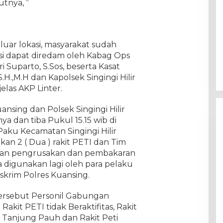
utnya, ”
uar lokasi, masyarakat sudah
i dapat diredam oleh Kabag Ops
 Suparto, S.Sos, beserta Kasat
.H.,M.H dan Kapolsek Singingi Hilir
elas AKP Linter.
nsing dan Polsek Singingi Hilir
a dan tiba Pukul 15.15 wib di
Paku Kecamatan Singingi Hilir
n 2 ( Dua ) rakit PETI dan Tim
an pengrusakan dan pembakaran
a digunakan lagi oleh para pelaku
eskrim Polres Kuansing.
tersebut Personil Gabungan
akit PETI tidak Beraktifitas, Rakit
a Tanjung Pauh dan Rakit Peti