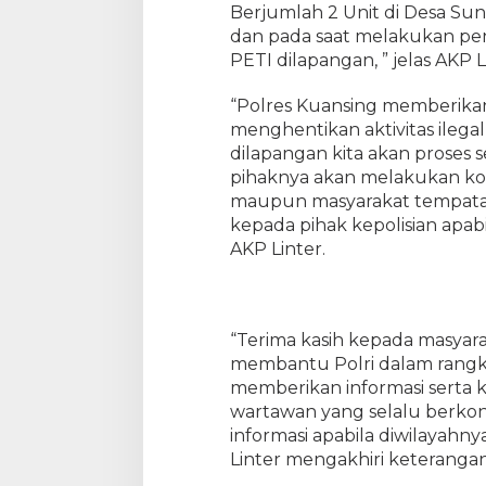
k
Berjumlah 2 Unit di Desa Sun
i
dan pada saat melakukan pe
t
PETI dilapangan, ” jelas AKP L
P
E
“Polres Kuansing memberika
T
menghentikan aktivitas ilegal
I
dilapangan kita akan proses
D
pihaknya akan melakukan ko
i
maupun masyarakat tempatan
K
kepada pihak kepolisian apabi
e
AKP Linter.
c
a
m
a
t
“Terima kasih kepada masyara
a
membantu Polri dalam rang
n
memberikan informasi serta k
S
wartawan yang selalu berko
i
informasi apabila diwilayahny
n
Linter mengakhiri keteranga
g