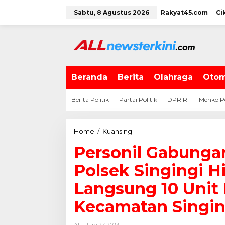
L
Sabtu, 8 Agustus 2026
Rakyat45.com
Ci
e
w
a
t
i
k
e
Beranda
Berita
Olahraga
Otom
k
o
Berita Politik
Partai Politik
DPR RI
Menko P
n
t
e
Home
/
Kuansing
P
n
e
Personil Gabunga
r
s
Polsek Singingi H
o
n
Langsung 10 Unit 
i
Kecamatan Singing
l
G
a