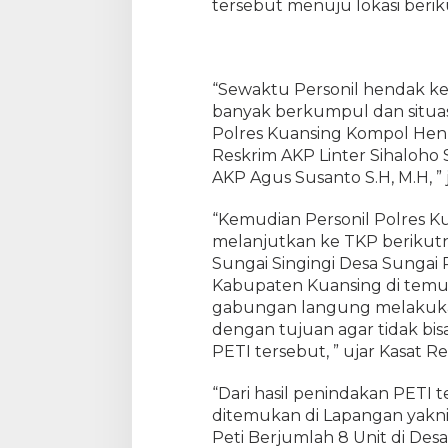
tersebut menuju lokasi berik
n
a
h
k
“Sewaktu Personil hendak kel
a
banyak berkumpul dan situas
n
Polres Kuansing Kompol Henri
L
Reskrim AKP Linter Sihaloho S
a
AKP Agus Susanto S.H, M.H, ” j
n
g
s
“Kemudian Personil Polres Kua
u
melanjutkan ke TKP berikutny
n
Sungai Singingi Desa Sungai 
g
Kabupaten Kuansing di temuka
1
gabungan langung melakuk
0
dengan tujuan agar tidak bis
U
PETI tersebut, ” ujar Kasat R
n
i
“Dari hasil penindakan PETI 
t
ditemukan di Lapangan yakni R
R
Peti Berjumlah 8 Unit di Des
a