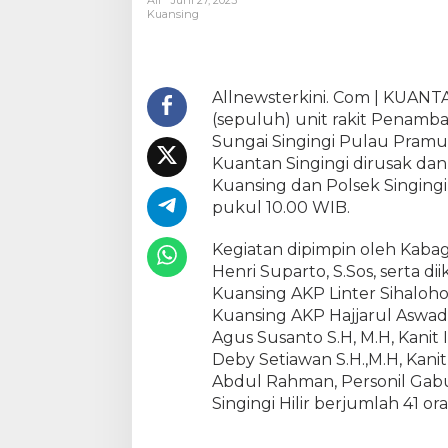
All
Juni 27, 2023
b
Kuansing
u
n
g
a
Allnewsterkini. Com | KUANT
n
(sepuluh) unit rakit Penamban
P
Sungai Singingi Pulau Pramuk
o
Kuantan Singingi dirusak dan 
l
Kuansing dan Polsek Singingi H
r
pukul 10.00 WIB.
e
s
Kegiatan dipimpin oleh Kaba
K
Henri Suparto, S.Sos, serta di
u
Kuansing AKP Linter Sihaloho
a
n
Kuansing AKP Hajjarul Aswadi
s
Agus Susanto S.H, M.H, Kanit
i
Deby Setiawan S.H.,M.H, Kanit
n
Abdul Rahman, Personil Gab
g
Singingi Hilir berjumlah 41 or
d
a