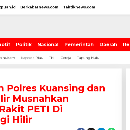
kpuan.id
Berkabarnews.com
Taktiknews.com
otif
Politik
Nasional
Pemerintah
Daerah
Re
olhukam
Kapolda Riau
TNI
Gereja
Tapung Hulu
n Polres Kuansing dan
ilir Musnahkan
Rakit PETI Di
i Hilir