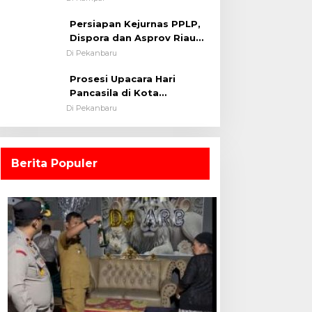
0313/KPR Tahun 2024) ?
Persiapan Kejurnas PPLP,
Dispora dan Asprov Riau
Tinjau Kelayakan Rumput
Di Pekanbaru
Lapangan Sepakbola
Prosesi Upacara Hari
Pancasila di Kota
Pekanbaru Tetap Khidmat
Di Pekanbaru
Walau Dalam Ruangan
Berita Populer