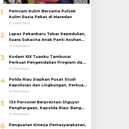
1
Pemcam Kulim Bersama Polsek
Kulim Razia Pekat di Maredan
Di Pekanbaru
2
Lapas Pekanbaru Tebar Kepedulian,
Suara Sukacita Anak Panti Asuhan
Kemuliaan Iringi Bantuan Sosial
Di Pekanbaru
3
Kodam XIX Tuanku Tambusai
Perkuat Pengendalian Program dan
Implementasi Doktrin TNI AD
Di Pekanbaru
4
Polda Riau Siapkan Pusat Studi
Kepolisian dan Lingkungan, Perkuat
Green Policing Berbasis Riset
Di Pekanbaru
5
133 Personel Berprestasi Diguyur
Penghargaan, Kapolda Riau: Bangun
Kepercayaan Publik dengan Karya
Di Pekanbaru
Nyata
6
Penguatan Kinerja Pemasyarakatan,