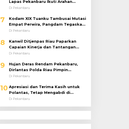
Lapas Pekanbaru Ikuti Arahan
Dirjenpas Secara Virtual
Di Pekanbaru
7
Kodam XIX Tuanku Tambusai Mutasi
Empat Perwira, Pangdam Tegaskan
Regenerasi untuk Perkuat Kinerja
Di Pekanbaru
Satuan
8
Kanwil Ditjenpas Riau Paparkan
Capaian Kinerja dan Tantangan
Pemasyarakatan dalam RDP
Di Pekanbaru
Bersama Komisi XIII DPR RI
9
Hujan Deras Rendam Pekanbaru,
Dirlantas Polda Riau Pimpin
Langsung Urai Kemacetan dan
Di Pekanbaru
Bantu Pengendara
10
Apresiasi dan Terima Kasih untuk
Polantas, Tetap Mengabdi di
Tengah Guyuran Hujan
Di Pekanbaru