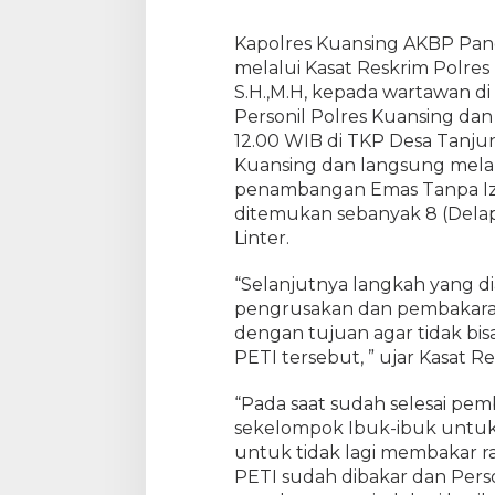
n
P
Kapolres Kuansing AKBP Pangu
o
melalui Kasat Reskrim Polres
l
S.H.,M.H, kepada wartawan d
s
Personil Polres Kuansing dan 
e
k
12.00 WIB di TKP Desa Tanjung
S
Kuansing dan langsung mela
i
penambangan Emas Tanpa Izi
n
ditemukan sebanyak 8 (Delapan
g
Linter.
i
n
“Selanjutnya langkah yang d
g
pengrusakan dan pembakara
i
dengan tujuan agar tidak bis
H
PETI tersebut, ” ujar Kasat R
i
l
“Pada saat sudah selesai pem
i
r
sekelompok Ibuk-ibuk untuk
M
untuk tidak lagi membakar ra
u
PETI sudah dibakar dan Pers
s