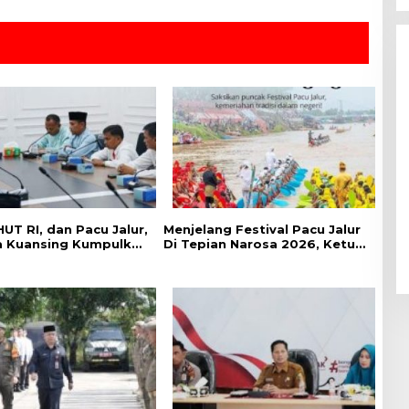
UT RI, dan Pacu Jalur,
Menjelang Festival Pacu Jalur
a Kuansing Kumpulkan
Di Tepian Narosa 2026, Ketua
Se-Kabupaten
Panitia Pelaksana
g
Mengatakan Sudah 59 Buah
Jalur Yang Mendaftar