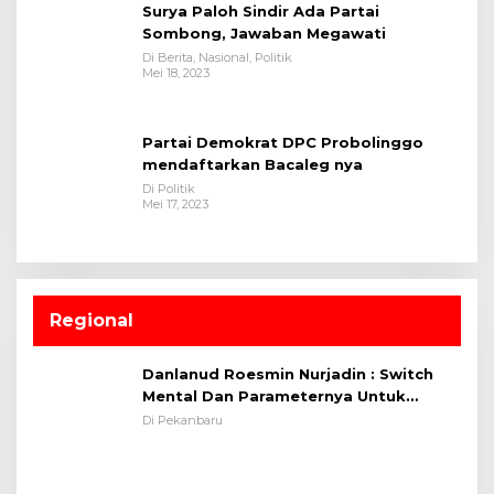
Surya Paloh Sindir Ada Partai
Sombong, Jawaban Megawati
Di Berita, Nasional, Politik
Mei 18, 2023
Partai Demokrat DPC Probolinggo
mendaftarkan Bacaleg nya
Di Politik
Mei 17, 2023
Regional
Danlanud Roesmin Nurjadin : Switch
Mental Dan Parameternya Untuk
Melaksanakan ✈
Di Pekanbaru