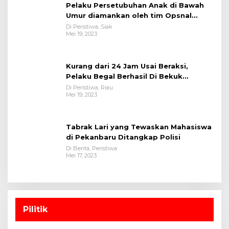
Pelaku Persetubuhan Anak di Bawah
Umur diamankan oleh tim Opsnal
Polsek Tualang-Polres Siak-Polda Riau
Di Peristiwa, Siak
Mei 19, 2023
Kurang dari 24 Jam Usai Beraksi,
Pelaku Begal Berhasil Di Bekuk
Satreskrim Polres Kuansing
Di Peristiwa, Riau
Mei 19, 2023
Tabrak Lari yang Tewaskan Mahasiswa
di Pekanbaru Ditangkap Polisi
Di Berita, Peristiwa
Mei 17, 2023
Pilitik