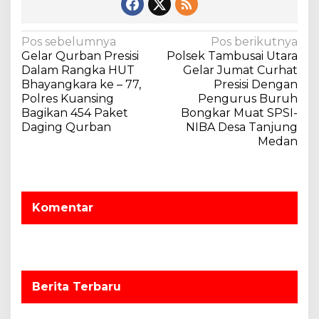
N
Pos sebelumnya
Pos berikutnya
Gelar Qurban Presisi
Polsek Tambusai Utara
a
Dalam Rangka HUT
Gelar Jumat Curhat
v
Bhayangkara ke – 77,
Presisi Dengan
Polres Kuansing
Pengurus Buruh
i
Bagikan 454 Paket
Bongkar Muat SPSI-
g
Daging Qurban
NIBA Desa Tanjung
a
Medan
s
i
p
Komentar
o
s
Berita Terbaru