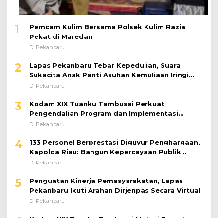
1
Pemcam Kulim Bersama Polsek Kulim Razia
Pekat di Maredan
Di Pekanbaru
2
Lapas Pekanbaru Tebar Kepedulian, Suara
Sukacita Anak Panti Asuhan Kemuliaan Iringi
Bantuan Sosial
Di Pekanbaru
3
Kodam XIX Tuanku Tambusai Perkuat
Pengendalian Program dan Implementasi
Doktrin TNI AD
Di Pekanbaru
4
133 Personel Berprestasi Diguyur Penghargaan,
Kapolda Riau: Bangun Kepercayaan Publik
dengan Karya Nyata
Di Pekanbaru
5
Penguatan Kinerja Pemasyarakatan, Lapas
Pekanbaru Ikuti Arahan Dirjenpas Secara Virtual
Di Pekanbaru