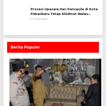
Prosesi Upacara Hari Pancasila di Kota
Pekanbaru Tetap Khidmat Walau
Dalam Ruangan
Di Pekanbaru
Berita Populer