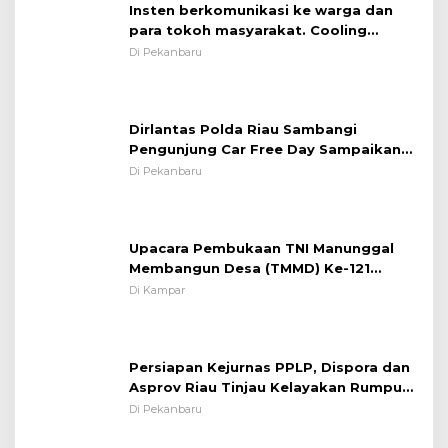
Insten berkomunikasi ke warga dan
para tokoh masyarakat. Cooling
System OMP LK ²024 Polsek Rumbai,
Di Pekanbaru
Kapolsek Iptu SAID ; Tekankan
Pentingnya Memelihara dan Menjaga
Situasi Kondusif
Dirlantas Polda Riau Sambangi
Pengunjung Car Free Day Sampaikan
Pesan Edukasi Kamtibmas &
Di Pekanbaru
Kamseltibcarlantas
Upacara Pembukaan TNI Manunggal
Membangun Desa (TMMD) Ke-121
Kodim 0313/KPR Tahun 2024) ?
Di Kampar
Persiapan Kejurnas PPLP, Dispora dan
Asprov Riau Tinjau Kelayakan Rumput
Lapangan Sepakbola
Di Pekanbaru