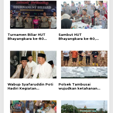
Turnamen Biliar HUT
Sambut HUT
Bhayangkara ke-80
Bhayangkara ke-80,
Resmi Dibuka, Polres
Polres Rokan Hulu Gelar
Rokan Hulu Ajak
Donor Darah, Sunatan
Generasi Muda Jauhi
Massal dan Pemeriksaan
Narkoba dan Judi Online
Kesehatan Gratis
Wabup Syafaruddin Poti
Polsek Tambusai
Hadiri Kegiatan
wujudkan ketahanan
Pengajian Akbar Tahun
Pangan dengan
Baru Islam 1448
Kelompok Tani dalam
rangka Penanaman
Jagung Kuartal II di Desa
Batas, Kec. Tambusai