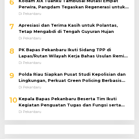
6
Kodam XIX Tuanku Tambusai Mutasi Empat
Perwira, Pangdam Tegaskan Regenerasi untuk
Perkuat Kinerja Satuan
Di Pekanbaru
7
Apresiasi dan Terima Kasih untuk Polantas,
Tetap Mengabdi di Tengah Guyuran Hujan
Di Pekanbaru
8
PK Bapas Pekanbaru Ikuti Sidang TPP di
Lapas/Rutan Wilayah Kerja Bahas Usulan Remisi
Umum Jelang Hari Kemerdekaan
Di Pekanbaru
9
Polda Riau Siapkan Pusat Studi Kepolisian dan
Lingkungan, Perkuat Green Policing Berbasis
Riset
Di Pekanbaru
10
Kepala Bapas Pekanbaru Beserta Tim Ikuti
Kegiatan Penguatan Tugas dan Fungsi serta
Paparan Penempatan WBP ke Lapas Terbuka
Di Pekanbaru