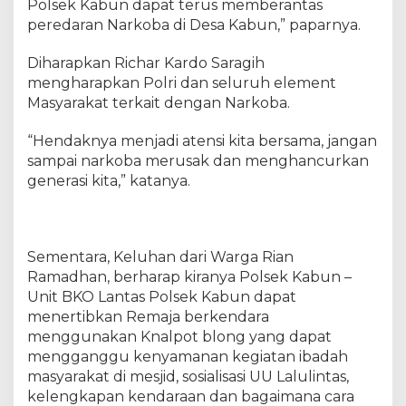
Polsek Kabun dapat terus memberantas
m
peredaran Narkoba di Desa Kabun,” paparnya.
a
t
Diharapkan Richar Kardo Saragih
C
mengharapkan Polri dan seluruh element
u
Masyarakat terkait dengan Narkoba.
r
h
a
“Hendaknya menjadi atensi kita bersama, jangan
t
sampai narkoba merusak dan menghancurkan
generasi kita,” katanya.
Sementara, Keluhan dari Warga Rian
Ramadhan, berharap kiranya Polsek Kabun –
Unit BKO Lantas Polsek Kabun dapat
menertibkan Remaja berkendara
menggunakan Knalpot blong yang dapat
mengganggu kenyamanan kegiatan ibadah
masyarakat di mesjid, sosialisasi UU Lalulintas,
kelengkapan kendaraan dan bagaimana cara