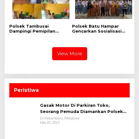
Polsek Tambusai
Polsek Batu Hampar
Dampingi Pemipilan
Gencarkan Sosialisasi
Jagung PT. PSA, Wujud
Bahaya Narkoba di SMA
Dukungan Polri terhadap
N 1 Batu Hampar
Ketahanan Pangan
View More
Peristiwa
Gasak Motor Di Parkiran Toko,
Seorang Pemuda Diamankan Polsek
Bukit Raya
Di Pekanbaru, Peristiwa
Mei 20, 2023