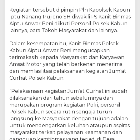
b
u
Kegiatan tersebut dipimpin Plh Kapolsek Kabun
n
Iptu Nanang Pujiono SH diwakili Ps Kanit Binmas
T
Aiptu Anwar Beni diikuti Personil Polsek Kabun
a
lainnya, para Tokoh Masyarakat dan lainnya.
m
p
Dalam kesempatan itu, Kanit Binmas Polsek
u
Kabun Aiptu Anwar Beni mengucapkan
n
terimakasih kepada Masyarakat dan Karyawan
g
Amsat Motor yang telah berkenan menerima
K
dan memfasilitasi pelaksanaan kegiatan Jum’at
e
Curhat Polsek Kabun.
l
u
h
“Pelaksanaan kegiatan Jum’at Curhat ini sudah
-
dilaksanakan dari tahun sebelumnya dan
k
merupakan program kegiatan Polri, personil
e
Polsek Kabun secara rutin sengaja turun
s
langsung ke Masyarakat dengan tujuan adalah
a
untuk mendengarkan keluhan ataupun aspirasi
h
masyarakat terkait pelayanan keamanan dan
M
gangguan kamtibmas yang terjadi di Desa