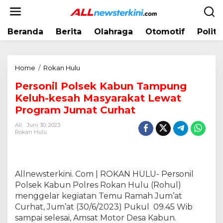
L
e
w
Beranda
Berita
Olahraga
Otomotif
Politi
a
t
i
k
Home
/
Rokan Hulu
P
e
e
k
Personil Polsek Kabun Tampung
r
o
Keluh-kesah Masyarakat Lewat
s
n
o
Program Jumat Curhat
t
n
e
All
Juni 30, 2023
i
Rokan Hulu
n
l
P
o
l
Allnewsterkini. Com | ROKAN HULU- Personil
s
Polsek Kabun Polres Rokan Hulu (Rohul)
e
menggelar kegiatan Temu Ramah Jum’at
k
Curhat, Jum’at (30/6/2023) Pukul 09.45 Wib
K
sampai selesai, Amsat Motor Desa Kabun.
a