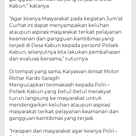
a
Kabun,” katanya
s
y
“Agar kiranya Masyarakat pada kegiatan Jum’at
a
r
Curhat ini dapat menyampaikan keluhan
a
ataupun aspirasi masyarakat terkait pelayanan
k
keamanan dan gangguan kamtibmas yang
a
terjadi di Desa Kabun kepada personil Polsek
t
Kabun, selanjutnya kita lakukan pembahasan
L
dan evaluasi bersama,” tuturnya
e
w
Di tempat yang sama, Karyawan Amsat Motor
a
Richar Kardo Saragih
t
Mengucapkan terimakasih kepada Polri –
P
Polsek Kabun yang betul-betul merakyat
r
o
turun langsung ke masyarakat untuk
g
mendengarkan keluhan ataupun aspirasi
r
masyarakat terkait pelayanan keamanan dan
a
gangguan kamtibmas yang terjadi.
m
J
“Harapan dari masyarakat agar kiranya Polri –
u