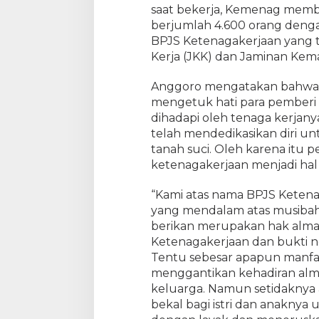
saat bekerja, Kemenag membe
n
berjumlah 4.600 orang dengan
B
BPJS Ketenagakerjaan yang t
P
J
Kerja (JKK) dan Jaminan Kema
S
K
Anggoro mengatakan bahwa k
e
mengetuk hati para pemberi k
t
dihadapi oleh tenaga kerjan
e
telah mendedikasikan diri unt
n
tanah suci. Oleh karena itu p
a
ketenagakerjaan menjadi hal y
g
a
“Kami atas nama BPJS Kete
k
yang mendalam atas musibah 
e
berikan merupakan hak alma
r
j
Ketenagakerjaan dan bukti n
a
Tentu sebesar apapun manfaat
a
menggantikan kehadiran al
n
keluarga. Namun setidaknya
1
bekal bagi istri dan anaknya
8