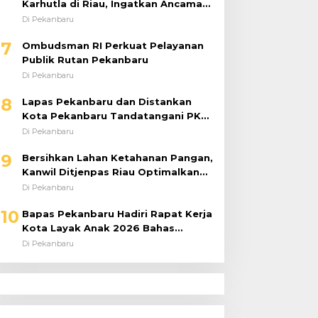
Karhutla di Riau, Ingatkan Ancaman
El Niño dan Prioritaskan
Di Pekanbaru
Pencegahan
7
Ombudsman RI Perkuat Pelayanan
Publik Rutan Pekanbaru
Di Pekanbaru
8
Lapas Pekanbaru dan Distankan
Kota Pekanbaru Tandatangani PKS,
Warga Binaan Dibekali Keterampilan
Di Pekanbaru
Peternakan Ayam Petelur
9
Bersihkan Lahan Ketahanan Pangan,
Kanwil Ditjenpas Riau Optimalkan
Produktivitas
Di Pekanbaru
10
Bapas Pekanbaru Hadiri Rapat Kerja
Kota Layak Anak 2026 Bahas
Penanganan ABH
Di Pekanbaru