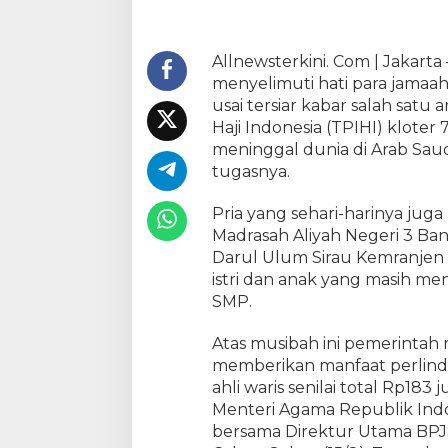
i
M
e
Allnewsterkini. Com | Jakart
n
menyelimuti hati para jamaa
i
usai tersiar kabar salah sat
n
Haji Indonesia (TPIHI) klote
g
meninggal dunia di Arab Sau
g
tugasnya.
a
l
Pria yang sehari-harinya juga
S
a
Madrasah Aliyah Negeri 3 B
a
Darul Ulum Sirau Kemranjen
t
istri dan anak yang masih me
T
SMP.
u
g
Atas musibah ini pemerinta
a
memberikan manfaat perlind
s
ahli waris senilai total Rp18
,
Menteri Agama Republik Indo
M
bersama Direktur Utama BPJ
e