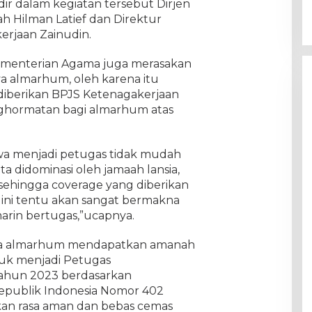
adir dalam kegiatan tersebut Dirjen
h Hilman Latief dan Direktur
rjaan Zainudin.
menterian Agama juga merasakan
a almarhum, oleh karena itu
diberikan BPJS Ketenagakerjaan
nghormatan bagi almarhum atas
a menjadi petugas tidak mudah
ta didominasi oleh jamaah lansia,
 sehingga coverage yang diberikan
 ini tentu akan sangat bermakna
rin bertugas,”ucapnya.
wa almarhum mendapatkan amanah
uk menjadi Petugas
Tahun 2023 berdasarkan
publik Indonesia Nomor 402
an rasa aman dan bebas cemas