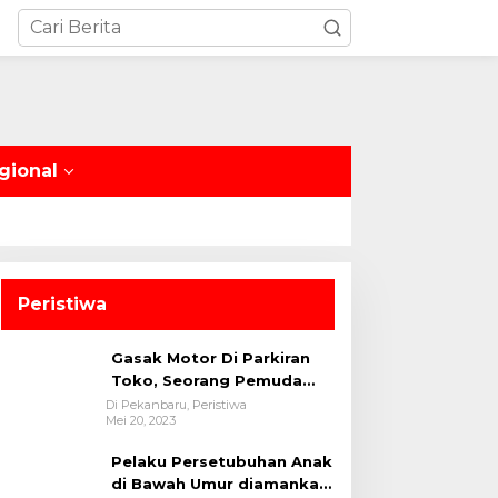
gional
Peristiwa
Gasak Motor Di Parkiran
Toko, Seorang Pemuda
Diamankan Polsek Bukit
Di Pekanbaru, Peristiwa
Mei 20, 2023
Raya
Pelaku Persetubuhan Anak
di Bawah Umur diamankan