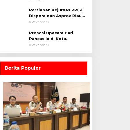
0313/KPR Tahun 2024) ?
Persiapan Kejurnas PPLP,
Dispora dan Asprov Riau
Tinjau Kelayakan Rumput
Di Pekanbaru
Lapangan Sepakbola
Prosesi Upacara Hari
Pancasila di Kota
Pekanbaru Tetap Khidmat
Di Pekanbaru
Walau Dalam Ruangan
Berita Populer