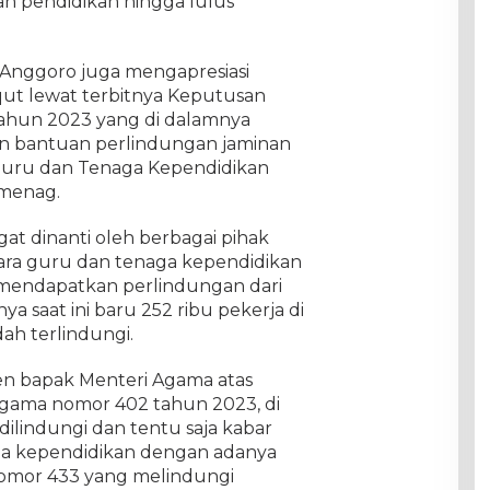
n pendidikan hingga lulus
Anggoro juga mengapresiasi
t lewat terbitnya Keputusan
ahun 2023 yang di dalamnya
n bantuan perlindungan jaminan
 Guru dan Tenaga Kependidikan
emenag.
gat dinanti oleh berbagai pihak
ara guru dan tenaga kependidikan
mendapatkan perlindungan dari
a saat ini baru 252 ribu pekerja di
h terlindungi.
en bapak Menteri Agama atas
gama nomor 402 tahun 2023, di
dilindungi dan tentu saja kabar
ga kependidikan dengan adanya
omor 433 yang melindungi