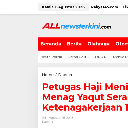
L
Kamis, 6 Agustus 2026
Rakyat45.com
Ci
e
w
a
t
i
k
e
Beranda
Berita
Olahraga
Otom
k
o
Berita Politik
Partai Politik
DPR RI
Menko P
n
t
e
Home
/
Daerah
P
n
e
Petugas Haji Meni
t
u
Menag Yaqut Ser
g
a
Ketenagakerjaan 1
s
H
All
Agustus 18, 2023
a
Daerah
j