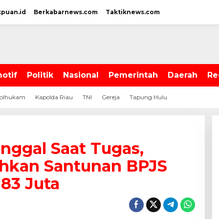
kpuan.id
Berkabarnews.com
Taktiknews.com
otif
Politik
Nasional
Pemerintah
Daerah
Re
olhukam
Kapolda Riau
TNI
Gereja
Tapung Hulu
nggal Saat Tugas,
ahkan Santunan BPJS
83 Juta