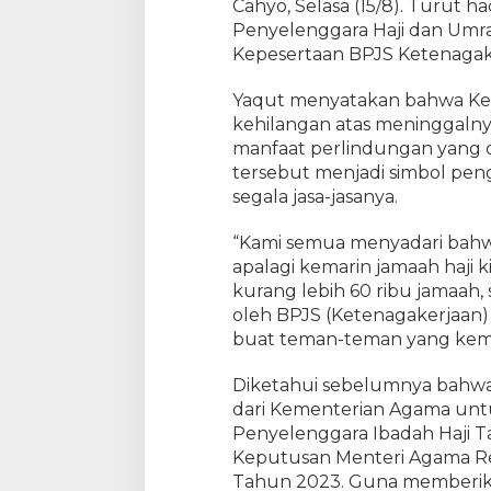
Cahyo, Selasa (15/8). Turut h
n
a
Penyelenggara Haji dan Umra
g
Kepesertaan BPJS Ketenagake
Y
a
Yaqut menyatakan bahwa Ke
q
kehilangan atas meninggalny
u
manfaat perlindungan yang 
t
tersebut menjadi simbol pe
S
segala jasa-jasanya.
e
r
“Kami semua menyadari bahw
a
apalagi kemarin jamaah haji ki
h
kurang lebih 60 ribu jamaah,
k
a
oleh BPJS (Ketenagakerjaan)
n
buat teman-teman yang kema
S
a
Diketahui sebelumnya bah
n
dari Kementerian Agama unt
t
Penyelenggara Ibadah Haji 
u
Keputusan Menteri Agama Re
n
Tahun 2023. Guna memberik
a