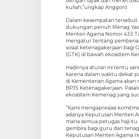
dengan layak dan meneruska
3
kuliah,”ungkap Anggoro.
J
u
Dalam kesempatan tersebut 
t
dukungan penuh Menag Yaqu
a
Menteri Agama Nomor 433 T
mengatur tentang pemberia
sosial ketenagakerjaan bagi
(GTK) di bawah ekosistem K
Hadirnya aturan ini tentu san
karena dalam waktu dekat p
di Kementerian Agama akan 
BPJS Ketenagakerjaan. Pasalny
ekosistem Kemenag yang suda
“Kami mengapresiasi komitm
adanya Keputusan Menteri A
mana semua petugas haji itu 
gembira bagi guru dan tena
Keputusan Menteri Agama n