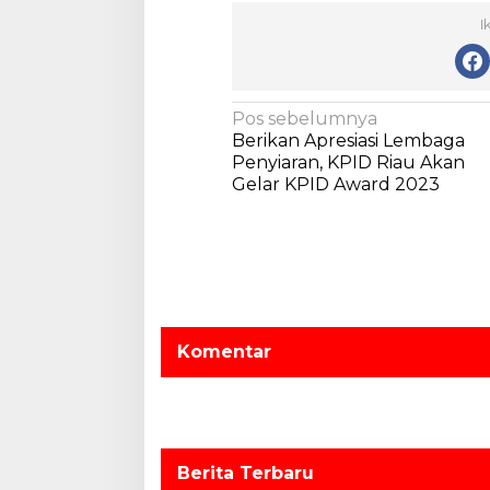
I
N
Pos sebelumnya
Berikan Apresiasi Lembaga
a
Penyiaran, KPID Riau Akan
v
Gelar KPID Award 2023
i
g
a
s
i
Komentar
p
o
s
Berita Terbaru