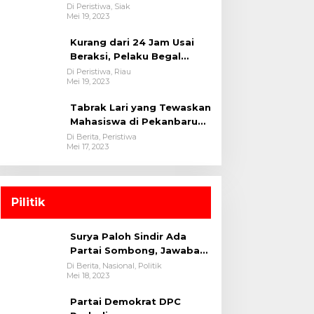
oleh tim Opsnal Polsek
Di Peristiwa, Siak
Mei 19, 2023
Tualang-Polres Siak-Polda
Riau
Kurang dari 24 Jam Usai
Beraksi, Pelaku Begal
Berhasil Di Bekuk
Di Peristiwa, Riau
Mei 19, 2023
Satreskrim Polres
Kuansing
Tabrak Lari yang Tewaskan
Mahasiswa di Pekanbaru
Ditangkap Polisi
Di Berita, Peristiwa
Mei 17, 2023
Pilitik
Surya Paloh Sindir Ada
Partai Sombong, Jawaban
Megawati
Di Berita, Nasional, Politik
Mei 18, 2023
Partai Demokrat DPC