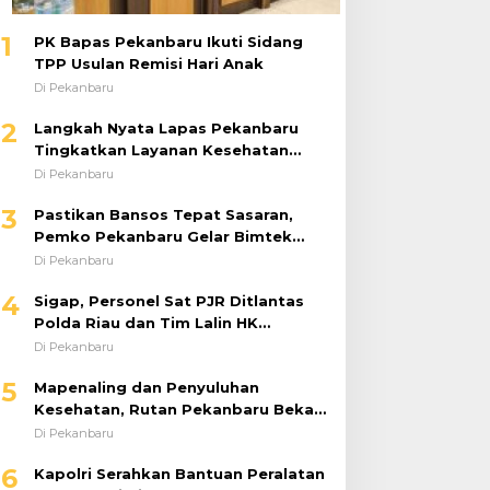
1
PK Bapas Pekanbaru Ikuti Sidang
TPP Usulan Remisi Hari Anak
Di Pekanbaru
2
Langkah Nyata Lapas Pekanbaru
Tingkatkan Layanan Kesehatan
Melalui Program Prolanis
Di Pekanbaru
3
Pastikan Bansos Tepat Sasaran,
Pemko Pekanbaru Gelar Bimtek
DTSEN Bagi Operator Puskessos
Di Pekanbaru
4
Sigap, Personel Sat PJR Ditlantas
Polda Riau dan Tim Lalin HK
Berjibaku Selamatkan Korban
Di Pekanbaru
Kecelakaan di Tol Pekanbaru–Dumai
5
Mapenaling dan Penyuluhan
Kesehatan, Rutan Pekanbaru Bekali
37 Tahanan Baru dengan Edukasi
Di Pekanbaru
TBC, HIV, dan Bahaya Narkoba
6
Kapolri Serahkan Bantuan Peralatan