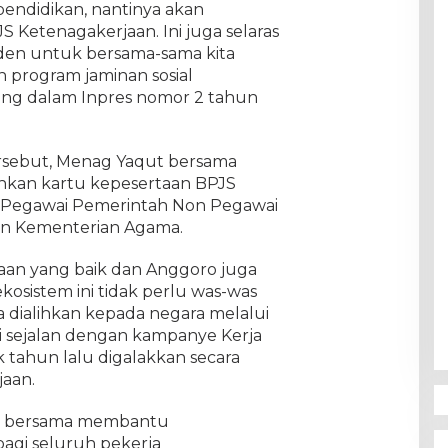
endidikan, nantinya akan
S Ketenagakerjaan. Ini juga selaras
iden untuk bersama-sama kita
 program jaminan sosial
ang dalam Inpres nomor 2 tahun
rsebut, Menag Yaqut bersama
hkan kartu kepesertaan BPJS
 Pegawai Pemerintah Non Pegawai
an Kementerian Agama.
aan yang baik dan Anggoro juga
kosistem ini tidak perlu was-was
a dialihkan kepada negara melalui
ni sejalan dengan kampanye Kerja
 tahun lalu digalakkan secara
jaan.
ta bersama membantu
agi seluruh pekerja