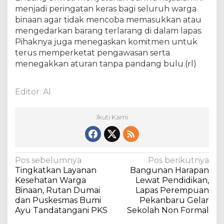
menjadi peringatan keras bagi seluruh warga
binaan agar tidak mencoba memasukkan atau
mengedarkan barang terlarang di dalam lapas.
Pihaknya juga menegaskan komitmen untuk
terus memperketat pengawasan serta
menegakkan aturan tanpa pandang bulu.(rl)
Editor: Al
Ikuti Kami
N
Pos sebelumnya
Pos berikutnya
Tingkatkan Layanan
Bangunan Harapan
a
Kesehatan Warga
Lewat Pendidikan,
v
Binaan, Rutan Dumai
Lapas Perempuan
dan Puskesmas Bumi
Pekanbaru Gelar
i
Ayu Tandatangani PKS
Sekolah Non Formal
g