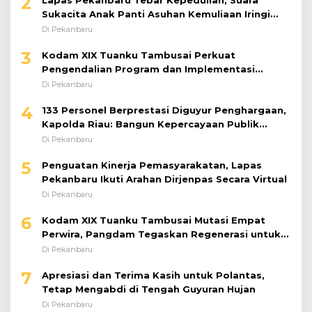
2
Sukacita Anak Panti Asuhan Kemuliaan Iringi
Bantuan Sosial
Di Pekanbaru
3
Kodam XIX Tuanku Tambusai Perkuat
Pengendalian Program dan Implementasi
Doktrin TNI AD
Di Pekanbaru
4
133 Personel Berprestasi Diguyur Penghargaan,
Kapolda Riau: Bangun Kepercayaan Publik
dengan Karya Nyata
Di Pekanbaru
5
Penguatan Kinerja Pemasyarakatan, Lapas
Pekanbaru Ikuti Arahan Dirjenpas Secara Virtual
Di Pekanbaru
6
Kodam XIX Tuanku Tambusai Mutasi Empat
Perwira, Pangdam Tegaskan Regenerasi untuk
Perkuat Kinerja Satuan
Di Pekanbaru
7
Apresiasi dan Terima Kasih untuk Polantas,
Tetap Mengabdi di Tengah Guyuran Hujan
Di Pekanbaru