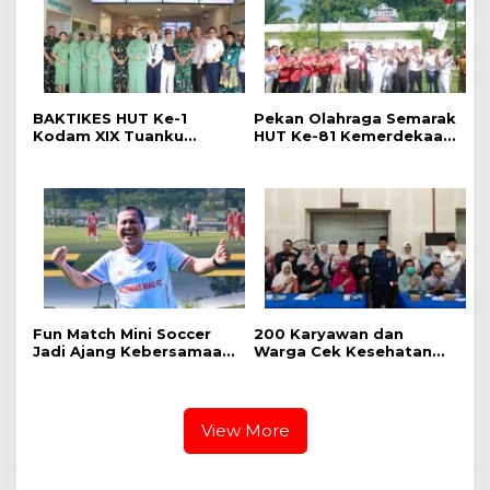
BAKTIKES HUT Ke-1
Pekan Olahraga Semarak
Kodam XIX Tuanku
HUT Ke-81 Kemerdekaan
Tambusai, Ratusan
RI Resmi Dibuka, Perkuat
Pasien Disiapkan Jalani
Soliditas dan Sportivitas
Operasi Gratis
Pegawai
Fun Match Mini Soccer
‎200 Karyawan dan
Jadi Ajang Kebersamaan
Warga Cek Kesehatan
Kakanwil dan Kepala UPT
Gratis Momen RRI Fest
Pemasyarakatan se-Riau
2026 RRI Pekanbaru
View More