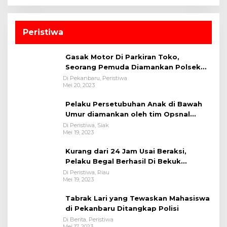
Peristiwa
Gasak Motor Di Parkiran Toko,
Seorang Pemuda Diamankan Polsek
Bukit Raya
Di Pekanbaru, Peristiwa
Mei 20, 2023
Pelaku Persetubuhan Anak di Bawah
Umur diamankan oleh tim Opsnal
Polsek Tualang-Polres Siak-Polda Riau
Di Peristiwa, Siak
Mei 19, 2023
Kurang dari 24 Jam Usai Beraksi,
Pelaku Begal Berhasil Di Bekuk
Satreskrim Polres Kuansing
Di Peristiwa, Riau
Mei 19, 2023
Tabrak Lari yang Tewaskan Mahasiswa
di Pekanbaru Ditangkap Polisi
Di Berita, Peristiwa
Mei 17, 2023