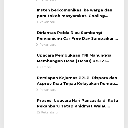
Insten berkomunikasi ke warga dan
para tokoh masyarakat. Cooling
System OMP LK ²024 Polsek Rumbai,
Di Pekanbaru
Kapolsek Iptu SAID ; Tekankan
Dirlantas Polda Riau Sambangi
Pentingnya Memelihara dan Menjaga
Pengunjung Car Free Day Sampaikan
Situasi Kondusif
Pesan Edukasi Kamtibmas &
Di Pekanbaru
Kamseltibcarlantas
Upacara Pembukaan TNI Manunggal
Membangun Desa (TMMD) Ke-121
Kodim 0313/KPR Tahun 2024) ?
Di Kampar
Persiapan Kejurnas PPLP, Dispora dan
Asprov Riau Tinjau Kelayakan Rumput
Lapangan Sepakbola
Di Pekanbaru
Prosesi Upacara Hari Pancasila di Kota
Pekanbaru Tetap Khidmat Walau
Dalam Ruangan
Di Pekanbaru