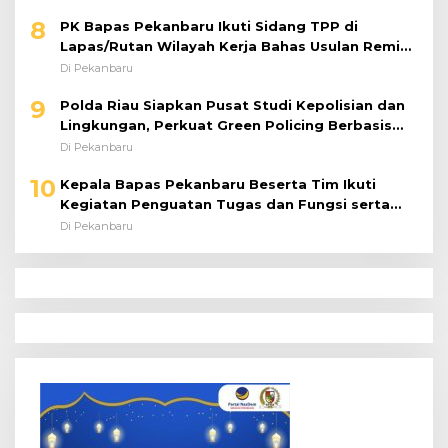
8
PK Bapas Pekanbaru Ikuti Sidang TPP di
Lapas/Rutan Wilayah Kerja Bahas Usulan Remisi
Umum Jelang Hari Kemerdekaan
Di Pekanbaru
9
Polda Riau Siapkan Pusat Studi Kepolisian dan
Lingkungan, Perkuat Green Policing Berbasis
Riset
Di Pekanbaru
10
Kepala Bapas Pekanbaru Beserta Tim Ikuti
Kegiatan Penguatan Tugas dan Fungsi serta
Paparan Penempatan WBP ke Lapas Terbuka
Di Pekanbaru