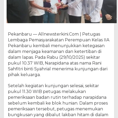
m
p
u
a
n
P
Pekanbaru — Allnewsterkini.Com | Petugas
e
k
Lembaga Pemasyarakatan Perempuan Kelas IIA
a
Pekanbaru kembali menunjukkan ketegasan
n
dalam menjaga keamanan dan ketertiban di
b
dalam lapas. Pada Rabu (29/10/2025) sekitar
a
pukul 10.37 WIB, Narapidana atas nama Rani
r
Sahfitri binti Syahrial menerima kunjungan dari
u
pihak keluarga.
G
a
Setelah kegiatan kunjungan selesai, sekitar
g
pukul 11.30 WIB petugas melakukan
a
pemeriksaan badan rutin terhadap narapidana
l
k
sebelum kembali ke blok hunian. Dalam proses
a
pemeriksaan tersebut, petugas menemukan
n
bungkusan yang dibalut lakban hitam di dalam