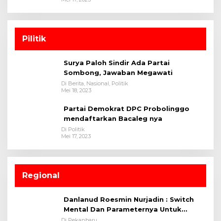
Pilitik
Surya Paloh Sindir Ada Partai
Sombong, Jawaban Megawati
Di Berita, Nasional, Politik
Mei 18, 2023
Partai Demokrat DPC Probolinggo
mendaftarkan Bacaleg nya
Di Politik
Mei 17, 2023
Regional
Danlanud Roesmin Nurjadin : Switch
Mental Dan Parameternya Untuk
Melaksanakan ✈
Di Pekanbaru