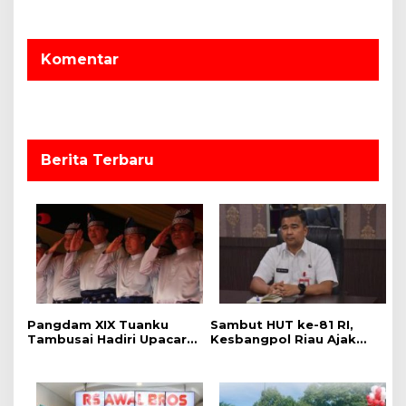
a
s
Komentar
i
p
o
s
Berita Terbaru
Pangdam XIX Tuanku
Sambut HUT ke-81 RI,
Tambusai Hadiri Upacara
Kesbangpol Riau Ajak
Hari Jadi Ke-69 Provinsi
Warga Perkuat
Riau di Pekanbaru
Semangat Nasionalisme