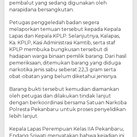
P
pembalut yang sedang digunakan oleh
e
narapidana bersangkutan.
n
y
Petugas penggeledah badan segera
e
melaporkan temuan tersebut kepada Kepala
l
Lapas dan Kepala KPLP. Selanjutnya, Kalapas,
u
Ka. KPLP, Kasi Administrasi Kamtib, serta staf
n
KPLP membuka bungkusan tersebut di
d
u
hadapan warga binaan pemilik barang. Dari hasil
p
pemeriksaan, ditemukan barang yang diduga
k
narkotika jenis sabu seberat 22,3 gram serta
a
obat-obatan yang belum diketahui jenisnya.
n
N
Barang bukti tersebut kemudian diamankan
a
oleh petugas dan dilakukan tindak lanjut
k
dengan berkoordinasi bersama Satuan Narkoba
o
Polresta Pekanbaru untuk proses penyelidikan
b
lebih lanjut.
a
Kepala Lapas Perempuan Kelas IIA Pekanbaru,
Endang Sriwati menyatakan bahwa kejadian ini