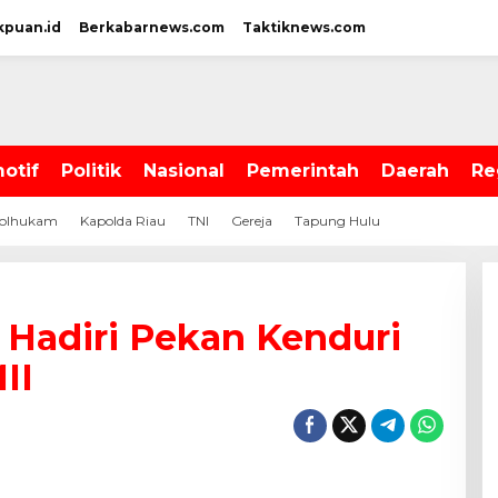
kpuan.id
Berkabarnews.com
Taktiknews.com
otif
Politik
Nasional
Pemerintah
Daerah
Re
olhukam
Kapolda Riau
TNI
Gereja
Tapung Hulu
 Hadiri Pekan Kenduri
II