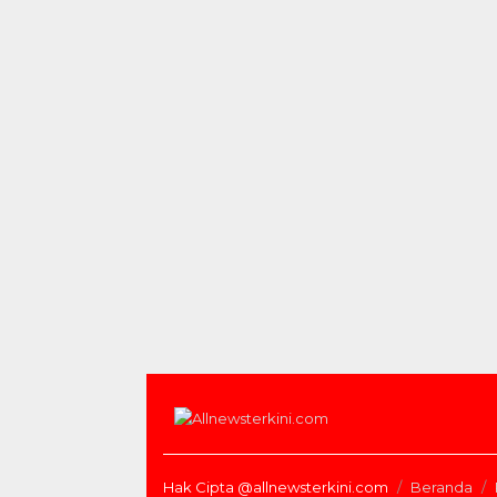
Hak Cipta @allnewsterkini.com
Beranda