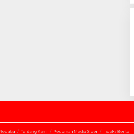
Redaksi
Tentang Kami
Pedoman Media Siber
Indeks Berita