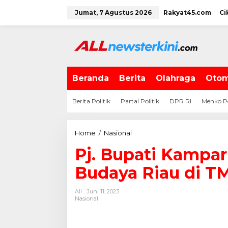
L
Jumat, 7 Agustus 2026
Rakyat45.com
Ci
e
w
a
t
i
k
e
Beranda
Berita
Olahraga
Otom
k
o
Berita Politik
Partai Politik
DPR RI
Menko P
n
t
e
Home
/
Nasional
P
n
j
Pj. Bupati Kampar
.
B
Budaya Riau di TM
u
p
All
Juni 11, 2023
a
Nasional
t
i
K