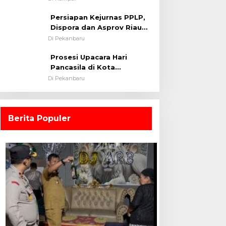
0313/KPR Tahun 2024) ?
Persiapan Kejurnas PPLP,
Dispora dan Asprov Riau
Tinjau Kelayakan Rumput
Di Pekanbaru
Lapangan Sepakbola
Prosesi Upacara Hari
Pancasila di Kota
Pekanbaru Tetap Khidmat
Di Pekanbaru
Walau Dalam Ruangan
Berita Populer