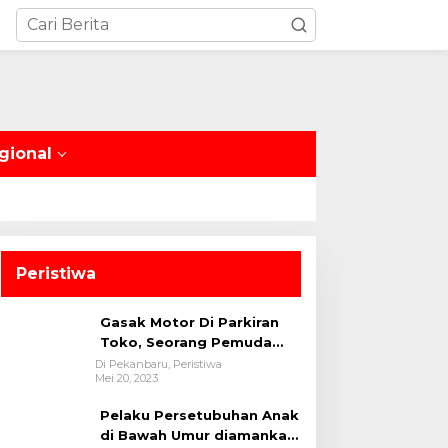
gional
Peristiwa
Gasak Motor Di Parkiran
Toko, Seorang Pemuda
Diamankan Polsek Bukit
Di Pekanbaru, Peristiwa
Mei 20, 2023
Raya
Pelaku Persetubuhan Anak
di Bawah Umur diamankan