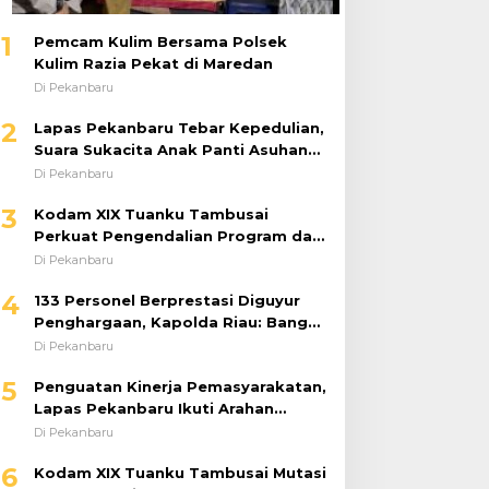
1
Pemcam Kulim Bersama Polsek
Kulim Razia Pekat di Maredan
Di Pekanbaru
2
Lapas Pekanbaru Tebar Kepedulian,
Suara Sukacita Anak Panti Asuhan
Kemuliaan Iringi Bantuan Sosial
Di Pekanbaru
3
Kodam XIX Tuanku Tambusai
Perkuat Pengendalian Program dan
Implementasi Doktrin TNI AD
Di Pekanbaru
4
133 Personel Berprestasi Diguyur
Penghargaan, Kapolda Riau: Bangun
Kepercayaan Publik dengan Karya
Di Pekanbaru
Nyata
5
Penguatan Kinerja Pemasyarakatan,
Lapas Pekanbaru Ikuti Arahan
Dirjenpas Secara Virtual
Di Pekanbaru
6
Kodam XIX Tuanku Tambusai Mutasi