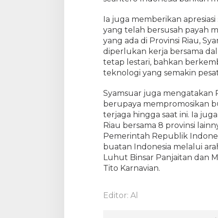
Ia juga memberikan apresiasi
yang telah bersusah payah
yang ada di Provinsi Riau, S
diperlukan kerja bersama da
tetap lestari, bahkan berke
teknologi yang semakin pesat s
Syamsuar juga mengatakan P
berupaya mempromosikan bud
terjaga hingga saat ini. Ia j
Riau bersama 8 provinsi lain
Pemerintah Republik Indon
buatan Indonesia melalui ara
Luhut Binsar Panjaitan dan
Tito Karnavian.
Editor: Al