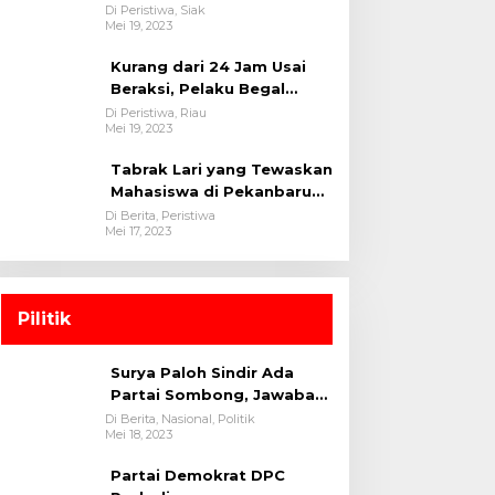
oleh tim Opsnal Polsek
Di Peristiwa, Siak
Mei 19, 2023
Tualang-Polres Siak-Polda
Riau
Kurang dari 24 Jam Usai
Beraksi, Pelaku Begal
Berhasil Di Bekuk
Di Peristiwa, Riau
Mei 19, 2023
Satreskrim Polres
Kuansing
Tabrak Lari yang Tewaskan
Mahasiswa di Pekanbaru
Ditangkap Polisi
Di Berita, Peristiwa
Mei 17, 2023
Pilitik
Surya Paloh Sindir Ada
Partai Sombong, Jawaban
Megawati
Di Berita, Nasional, Politik
Mei 18, 2023
Partai Demokrat DPC