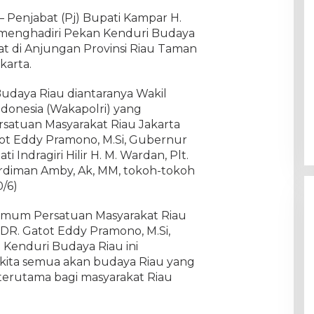
 – Penjabat (Pj) Bupati Kampar H.
menghadiri Pekan Kenduri Budaya
lat di Anjungan Provinsi Riau Taman
karta.
udaya Riau diantaranya Wakil
ndonesia (Wakapolri) yang
atuan Masyarakat Riau Jakarta
tot Eddy Pramono, M.Si, Gubernur
ti Indragiri Hilir H. M. Wardan, Plt.
ardiman Amby, Ak, MM, tokoh-tokoh
0/6)
mum Persatuan Masyarakat Riau
 DR. Gatot Eddy Pramono, M.Si,
enduri Budaya Riau ini
kita semua akan budaya Riau yang
n terutama bagi masyarakat Riau