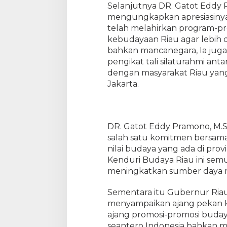
i
Selanjutnya DR. Gatot Eddy P
B
mengungkapkan apresiasiny
u
telah melahirkan program-
d
kebudayaan Riau agar lebih d
a
bahkan mancanegara, Ia juga 
y
pengikat tali silaturahmi ant
a
dengan masyarakat Riau yan
R
Jakarta.
i
a
u
d
i
DR. Gatot Eddy Pramono, M.S
T
salah satu komitmen bersam
M
nilai budaya yang ada di prov
I
Kenduri Budaya Riau ini se
I
meningkatkan sumber daya m
Sementara itu Gubernur Ri
menyampaikan ajang pekan 
ajang promosi-promosi budaya
seantero Indonesia bahkan 