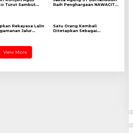
to Turut Sambut
Raih Penghargaan NAWACITA
gan Presiden RI dari
AWARD 2023 Kategori
 India
“Penegakan Hukum”
apkan Rekayasa Lalin
Satu Orang Kembali
gamanan Jalur
Ditetapkan Sebagai
i KTT ASEAN
Tersangka dalam Perkara
Pertambangan PT Sendawar
Jaya
View More