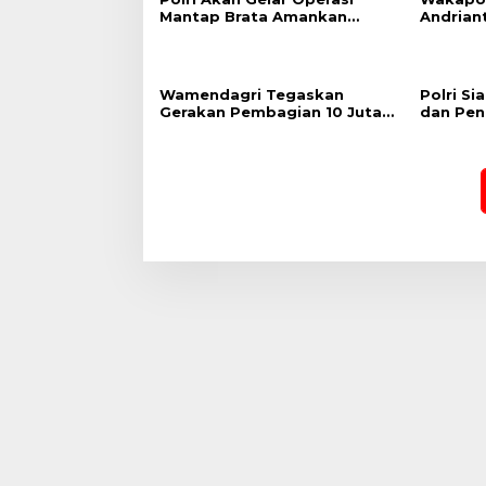
Mantap Brata Amankan
Andrian
Pemilu 2024, Cooling System
Kepulan
Jadi Salah Satu Strategi
KTT G20
Wamendagri Tegaskan
Polri Si
Gerakan Pembagian 10 Juta
dan Pen
Bendera Merah Putih untuk
Delegas
Perkuat Nasionalisme