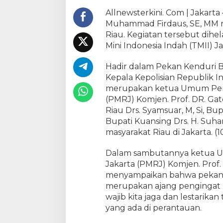
a
Allnewsterkini. Com | Jakarta
m
Muhammad Firdaus, SE, MM 
p
Riau. Kegiatan tersebut dihe
a
Mini Indonesia Indah (TMII) Ja
r
H
Hadir dalam Pekan Kenduri B
a
d
Kepala Kepolisian Republik I
i
merupakan ketua Umum Pers
r
(PMRJ) Komjen. Prof. DR. Ga
i
Riau Drs. Syamsuar, M, Si, Bupa
P
Bupati Kuansing Drs. H. Suh
e
masyarakat Riau di Jakarta. (1
k
a
Dalam sambutannya ketua U
n
Jakarta (PMRJ) Komjen. Prof.
K
menyampaikan bahwa pekan K
e
merupakan ajang pengingat 
n
d
wajib kita jaga dan lestarika
u
yang ada di perantauan.
r