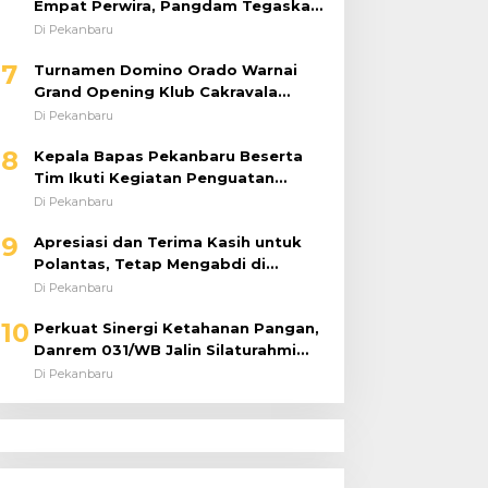
Empat Perwira, Pangdam Tegaskan
Regenerasi untuk Perkuat Kinerja
Di Pekanbaru
Satuan
7
Turnamen Domino Orado Warnai
Grand Opening Klub Cakravala
Pekanbaru
Di Pekanbaru
8
Kepala Bapas Pekanbaru Beserta
Tim Ikuti Kegiatan Penguatan
Tugas dan Fungsi serta Paparan
Di Pekanbaru
Penempatan WBP ke Lapas Terbuka
9
Apresiasi dan Terima Kasih untuk
Polantas, Tetap Mengabdi di
Tengah Guyuran Hujan
Di Pekanbaru
10
Perkuat Sinergi Ketahanan Pangan,
Danrem 031/WB Jalin Silaturahmi
dengan Pimwil Bulog Riau dan Kepri
Di Pekanbaru