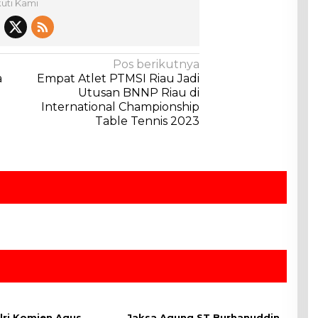
kuti Kami
Pos berikutnya
a
Empat Atlet PTMSI Riau Jadi
Utusan BNNP Riau di
International Championship
Table Tennis 2023
ri Komjen Agus
Jaksa Agung ST Burhanuddin