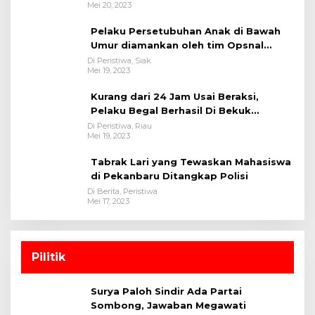
Mei 20, 2023
Pelaku Persetubuhan Anak di Bawah
Umur diamankan oleh tim Opsnal
Polsek Tualang-Polres Siak-Polda Riau
Di Peristiwa, Siak
Mei 19, 2023
Kurang dari 24 Jam Usai Beraksi,
Pelaku Begal Berhasil Di Bekuk
Satreskrim Polres Kuansing
Di Peristiwa, Riau
Mei 19, 2023
Tabrak Lari yang Tewaskan Mahasiswa
di Pekanbaru Ditangkap Polisi
Di Berita, Peristiwa
Mei 17, 2023
Pilitik
Surya Paloh Sindir Ada Partai
Sombong, Jawaban Megawati