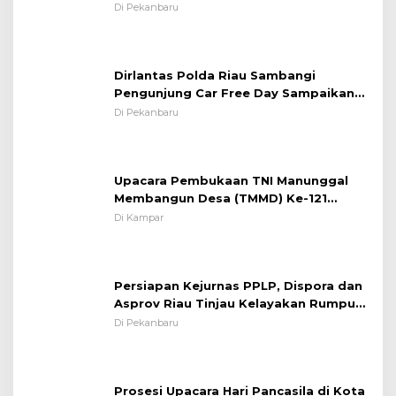
System OMP LK ²024 Polsek Rumbai,
Di Pekanbaru
Kapolsek Iptu SAID ; Tekankan
Pentingnya Memelihara dan Menjaga
Situasi Kondusif
Dirlantas Polda Riau Sambangi
Pengunjung Car Free Day Sampaikan
Pesan Edukasi Kamtibmas &
Di Pekanbaru
Kamseltibcarlantas
Upacara Pembukaan TNI Manunggal
Membangun Desa (TMMD) Ke-121
Kodim 0313/KPR Tahun 2024) ?
Di Kampar
Persiapan Kejurnas PPLP, Dispora dan
Asprov Riau Tinjau Kelayakan Rumput
Lapangan Sepakbola
Di Pekanbaru
Prosesi Upacara Hari Pancasila di Kota