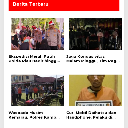
Berita Terbaru
Ekspedisi Merah Putih
Jaga Kondusivitas
Polda Riau Hadir hingga
Malam Minggu, Tim Raga
ke Pelosok Tanjung Belit
Regu III Polres Kampar
Selatan
Patroli Titik Rawan di
Bangkinang
Waspada Musim
Curi Mobil Daihatsu dan
Kemarau, Polres Kampar
Handphone, Pelaku di
Gelar Apel
Tangkap Polsek
Kesiapsiagaan Tangani
Perhentian Raja