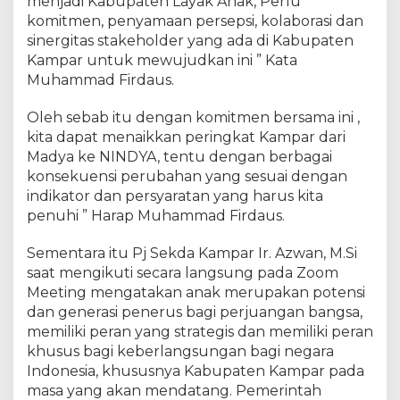
menjadi Kabupaten Layak Anak, Perlu
a
V
komitmen, penyamaan persepsi, kolaborasi dan
e
sinergitas stakeholder yang ada di Kabupaten
r
Kampar untuk mewujudkan ini ” Kata
i
Muhammad Firdaus.
f
i
Oleh sebab itu dengan komitmen bersama ini ,
k
kita dapat menaikkan peringkat Kampar dari
a
Madya ke NINDYA, tentu dengan berbagai
s
konsekuensi perubahan yang sesuai dengan
i
indikator dan persyaratan yang harus kita
L
penuhi ” Harap Muhammad Firdaus.
a
p
a
Sementara itu Pj Sekda Kampar Ir. Azwan, M.Si
n
saat mengikuti secara langsung pada Zoom
g
Meeting mengatakan anak merupakan potensi
a
dan generasi penerus bagi perjuangan bangsa,
n
memiliki peran yang strategis dan memiliki peran
s
khusus bagi keberlangsungan bagi negara
e
Indonesia, khususnya Kabupaten Kampar pada
c
masa yang akan mendatang. Pemerintah
a