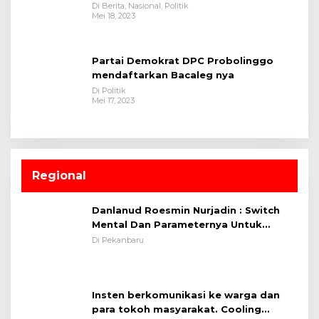
Di Berita, Nasional, Politik
Mei 18, 2023
Partai Demokrat DPC Probolinggo
mendaftarkan Bacaleg nya
Di Politik
Mei 17, 2023
Regional
Danlanud Roesmin Nurjadin : Switch
Mental Dan Parameternya Untuk
Melaksanakan ✈
Di Pekanbaru
Insten berkomunikasi ke warga dan
para tokoh masyarakat. Cooling