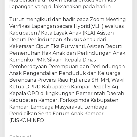
a
Lapangan yang di laksanakan pada hari ini.
b
u
Turut mengikuti dan hadir pada Zoom Meeting
p
Verifikasi Lapangan secara Hybrid(VLH) evaluasi
a
t
Kabupaten / Kota Layak Anak (KLA),Asisten
e
Deputi Perlindungan Khusus Anak dari
n
Kekerasan Ciput Eka Purwianti, Asisten Deputi
/
Pemenuhan Hak Anak dan Perlindungan Anak
K
Kemenko PMK Silvani, Kepala Dinas
o
Pemberdayaan Perempuan dan Perlindungan
t
Anak Pengendalian Penduduk dan Keluarga
a
Berencana Provinsi Riau Hj.Fariza SH. MH, Wakil
L
Ketua DPRD Kabupaten Kampar Repol S.Ag,
a
Kepala OPD di lingkungan Pemerintah Daerah
y
a
Kabupaten Kampar, Forkopimda Kabupaten
k
Kampar, Lembaga Masyarakat, Lembaga
A
Pendidikan Serta Forum Anak Kampar
n
(DISKOMINFO
a
k
(