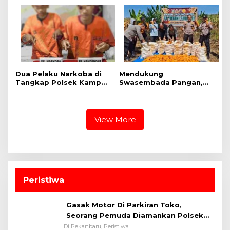
Karhutla
Dua Pelaku Narkoba di
Mendukung
Tangkap Polsek Kampar
Swasembada Pangan,
Kiri, Sita 12.07 Gram
Polsek Kampar Kiri Hilir
Sabu-sabu
Pantau Panen Jagung di
Lahan PT Yutani Suadiri
View More
Peristiwa
Gasak Motor Di Parkiran Toko,
Seorang Pemuda Diamankan Polsek
Bukit Raya
Di Pekanbaru, Peristiwa