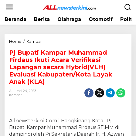
L
e
w
Beranda
Berita
Olahraga
Otomotif
Politi
a
t
i
k
Home
/
Kampar
P
e
j
k
Pj Bupati Kampar Muhammad
B
o
Firdaus Ikuti Acara Verifikasi
u
n
p
Lapangan secara Hybrid(VLH)
t
a
Evaluasi Kabupaten/Kota Layak
e
t
Anak (KLA)
n
i
K
All
Mei 24, 2023
Kampar
a
m
p
a
Allnewsterkini. Com | Bangkinang Kota : Pj
r
M
Bupati Kampar Muhammad Firdaus SE.MM di
u
dampingi oleh Pj Sekretaris Daerah Ir. H. Azwan