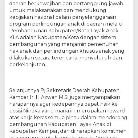
daerah berkewajiban dan bertanggung jawab
r
untuk melaksanakan dan mendukung
a
H
kebijakan nasional dalam penyelenggaraan
y
program perlindungan anak di daerah melalui
b
Pembangunan Kabupaten/Kota Layak Anak.
r
KLA adalah Kabupaten/Kota dengan sistem
i
pembangunan yang menjamin pemenuhan
d
hak anak dan perlindungan khusus anak yang
(
dilakukan secara terencana, menyeluruh dan
V
berkelanjutan.
L
H
)
E
Selanjutnya Pj Sekretaris Daerah Kabupaten
v
a
Kampar Ir. H.Azwan M.Si juga menyampaikan
l
harapannya agar kedepannya dapat naik ke
u
posisi Nindya yang mana ini merupakan reward
a
atas kerja keras semua pihak dalam mendorong
s
pembangunan Kabupaten Layak Anak di
i
Kabupaten Kampar, dan di harapkan komitmen
K
kita bersama untuk melalui proses Verifikasi