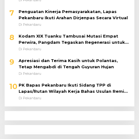
Di Pekanbaru
7
Penguatan Kinerja Pemasyarakatan, Lapas
Pekanbaru Ikuti Arahan Dirjenpas Secara Virtual
Di Pekanbaru
8
Kodam XIX Tuanku Tambusai Mutasi Empat
Perwira, Pangdam Tegaskan Regenerasi untuk
Perkuat Kinerja Satuan
Di Pekanbaru
9
Apresiasi dan Terima Kasih untuk Polantas,
Tetap Mengabdi di Tengah Guyuran Hujan
Di Pekanbaru
10
PK Bapas Pekanbaru Ikuti Sidang TPP di
Lapas/Rutan Wilayah Kerja Bahas Usulan Remisi
Umum Jelang Hari Kemerdekaan
Di Pekanbaru