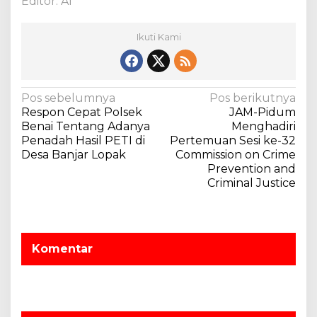
Editor: Al
K
L
Ikuti Kami
A
)
N
Pos sebelumnya
Pos berikutnya
Respon Cepat Polsek
JAM-Pidum
a
Benai Tentang Adanya
Menghadiri
v
Penadah Hasil PETI di
Pertemuan Sesi ke-32
Desa Banjar Lopak
Commission on Crime
i
Prevention and
g
Criminal Justice
a
s
i
Komentar
p
o
s