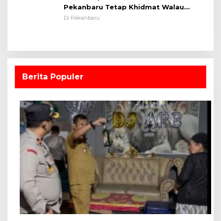
Pekanbaru Tetap Khidmat Walau
Dalam Ruangan
Di Pekanbaru
Berita Populer