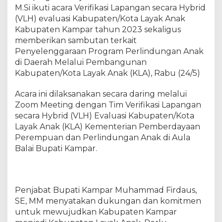
h
M.Si ikuti acara Verifikasi Lapangan secara Hybrid
a
(VLH) evaluasi Kabupaten/Kota Layak Anak
m
Kabupaten Kampar tahun 2023 sekaligus
m
memberikan sambutan terkait
a
Penyelenggaraan Program Perlindungan Anak
d
di Daerah Melalui Pembangunan
F
Kabupaten/Kota Layak Anak (KLA), Rabu (24/5)
i
r
Acara ini dilaksanakan secara daring melalui
d
a
Zoom Meeting dengan Tim Verifikasi Lapangan
u
secara Hybrid (VLH) Evaluasi Kabupaten/Kota
s
Layak Anak (KLA) Kementerian Pemberdayaan
I
Perempuan dan Perlindungan Anak di Aula
k
Balai Bupati Kampar.
u
t
i
A
Penjabat Bupati Kampar Muhammad Firdaus,
c
SE, MM menyatakan dukungan dan komitmen
a
untuk mewujudkan Kabupaten Kampar
r