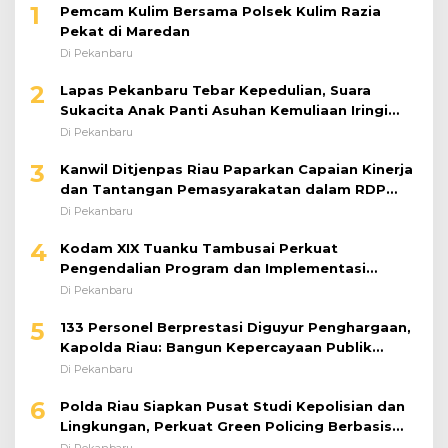
1
Pemcam Kulim Bersama Polsek Kulim Razia
Pekat di Maredan
Di Pekanbaru
2
Lapas Pekanbaru Tebar Kepedulian, Suara
Sukacita Anak Panti Asuhan Kemuliaan Iringi
Bantuan Sosial
Di Pekanbaru
3
Kanwil Ditjenpas Riau Paparkan Capaian Kinerja
dan Tantangan Pemasyarakatan dalam RDP
Bersama Komisi XIII DPR RI
Di Pekanbaru
4
Kodam XIX Tuanku Tambusai Perkuat
Pengendalian Program dan Implementasi
Doktrin TNI AD
Di Pekanbaru
5
133 Personel Berprestasi Diguyur Penghargaan,
Kapolda Riau: Bangun Kepercayaan Publik
dengan Karya Nyata
Di Pekanbaru
6
Polda Riau Siapkan Pusat Studi Kepolisian dan
Lingkungan, Perkuat Green Policing Berbasis
Riset