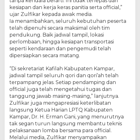
tanpa kendala berarti. Ini tidak terlepas dari
r
T
kesiapan dan kerja keras panitia serta official,”
i
ujar Zulfikar kepada awak media.
n
Ia menambahkan, seluruh kebutuhan peserta
j
telah dipenuhi secara maksimal oleh tim
a
pendukung. Baik jadwal tampil, lokasi
u
perlombaan, hingga kesiapan transportasi
L
seperti kendaraan dan pengemudi telah
o
dipersiapkan secara matang.
k
a
“Di sekretariat Kafilah Kabupaten Kampar,
s
jadwal tampil seluruh qori dan qori’ah telah
i
M
terpampang jelas. Setiap pendamping dan
T
official juga telah mengetahui tugas dan
Q
tanggung jawab masing-masing,” lanjutnya.
R
Zulfikar juga mengapresiasi keterlibatan
i
langsung Ketua Harian LPTQ Kabupaten
a
Kampar, Dr. H. Erman Gani, yang menurutnya
u
tak segan turun langsung membantu teknis
,
pelaksanaan lomba bersama para official.
P
Melalui media, Zulfikar menyampaikan
a