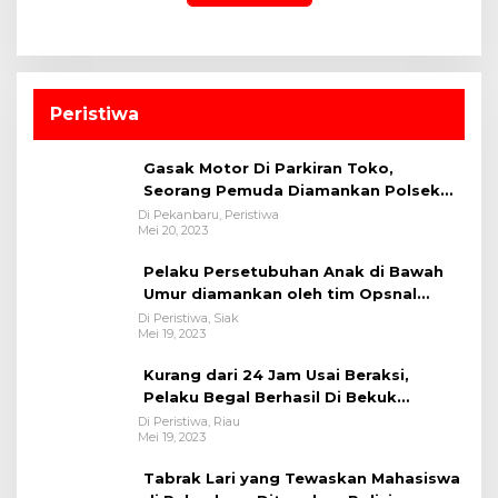
Peristiwa
Gasak Motor Di Parkiran Toko,
Seorang Pemuda Diamankan Polsek
Bukit Raya
Di Pekanbaru, Peristiwa
Mei 20, 2023
Pelaku Persetubuhan Anak di Bawah
Umur diamankan oleh tim Opsnal
Polsek Tualang-Polres Siak-Polda Riau
Di Peristiwa, Siak
Mei 19, 2023
Kurang dari 24 Jam Usai Beraksi,
Pelaku Begal Berhasil Di Bekuk
Satreskrim Polres Kuansing
Di Peristiwa, Riau
Mei 19, 2023
Tabrak Lari yang Tewaskan Mahasiswa