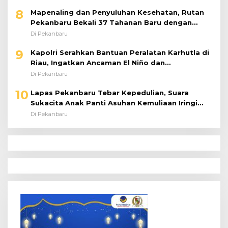
8
Mapenaling dan Penyuluhan Kesehatan, Rutan
Pekanbaru Bekali 37 Tahanan Baru dengan
Edukasi TBC, HIV, dan Bahaya Narkoba
Di Pekanbaru
9
Kapolri Serahkan Bantuan Peralatan Karhutla di
Riau, Ingatkan Ancaman El Niño dan
Prioritaskan Pencegahan
Di Pekanbaru
10
Lapas Pekanbaru Tebar Kepedulian, Suara
Sukacita Anak Panti Asuhan Kemuliaan Iringi
Bantuan Sosial
Di Pekanbaru