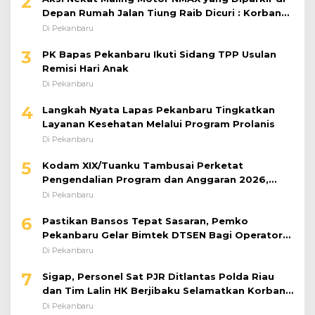
2
Depan Rumah Jalan Tiung Raib Dicuri : Korban
Minta Pelaku Ditangkap Pihak Kepolisian
Di Pekanbaru
3
PK Bapas Pekanbaru Ikuti Sidang TPP Usulan
Remisi Hari Anak
Di Pekanbaru
4
Langkah Nyata Lapas Pekanbaru Tingkatkan
Layanan Kesehatan Melalui Program Prolanis
Di Pekanbaru
5
Kodam XIX/Tuanku Tambusai Perketat
Pengendalian Program dan Anggaran 2026,
Pastikan Kinerja Tepat Sasaran
Di Pekanbaru
6
Pastikan Bansos Tepat Sasaran, Pemko
Pekanbaru Gelar Bimtek DTSEN Bagi Operator
Puskessos
Di Pekanbaru
7
Sigap, Personel Sat PJR Ditlantas Polda Riau
dan Tim Lalin HK Berjibaku Selamatkan Korban
Kecelakaan di Tol Pekanbaru–Dumai
Di Pekanbaru