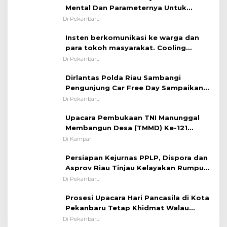
Mental Dan Parameternya Untuk
Melaksanakan ✈
Di Pekanbaru
Insten berkomunikasi ke warga dan
para tokoh masyarakat. Cooling
System OMP LK ²024 Polsek Rumbai,
Di Pekanbaru
Kapolsek Iptu SAID ; Tekankan
Dirlantas Polda Riau Sambangi
Pentingnya Memelihara dan Menjaga
Pengunjung Car Free Day Sampaikan
Situasi Kondusif
Pesan Edukasi Kamtibmas &
Di Pekanbaru
Kamseltibcarlantas
Upacara Pembukaan TNI Manunggal
Membangun Desa (TMMD) Ke-121
Kodim 0313/KPR Tahun 2024) ?
Di Kampar
Persiapan Kejurnas PPLP, Dispora dan
Asprov Riau Tinjau Kelayakan Rumput
Lapangan Sepakbola
Di Pekanbaru
Prosesi Upacara Hari Pancasila di Kota
Pekanbaru Tetap Khidmat Walau
Dalam Ruangan
Di Pekanbaru