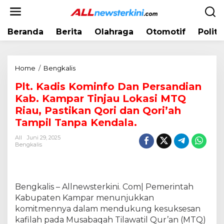
L
e
w
Beranda
Berita
Olahraga
Otomotif
Politi
a
t
i
k
Home
/
Bengkalis
P
e
l
k
Plt. Kadis Kominfo Dan Persandian
t
o
Kab. Kampar Tinjau Lokasi MTQ
.
n
K
Riau, Pastikan Qori dan Qori’ah
t
a
Tampil Tanpa Kendala.
e
d
n
All
Juni 29, 2025
i
Bengkalis
s
K
o
m
Bengkalis – Allnewsterkini. Com| Pemerintah
i
Kabupaten Kampar menunjukkan
n
komitmennya dalam mendukung kesuksesan
f
o
kafilah pada Musabaqah Tilawatil Qur’an (MTQ)