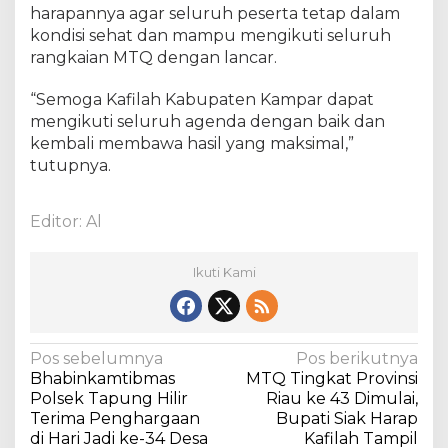
harapannya agar seluruh peserta tetap dalam
s
t
kondisi sehat dan mampu mengikuti seluruh
i
rangkaian MTQ dengan lancar.
k
a
“Semoga Kafilah Kabupaten Kampar dapat
n
mengikuti seluruh agenda dengan baik dan
Q
kembali membawa hasil yang maksimal,”
o
tutupnya.
r
i
d
Editor: Al
a
n
Q
Ikuti Kami
o
r
i
'
N
Pos sebelumnya
Pos berikutnya
a
Bhabinkamtibmas
MTQ Tingkat Provinsi
a
h
Polsek Tapung Hilir
Riau ke 43 Dimulai,
v
T
Terima Penghargaan
Bupati Siak Harap
a
di Hari Jadi ke-34 Desa
Kafilah Tampil
i