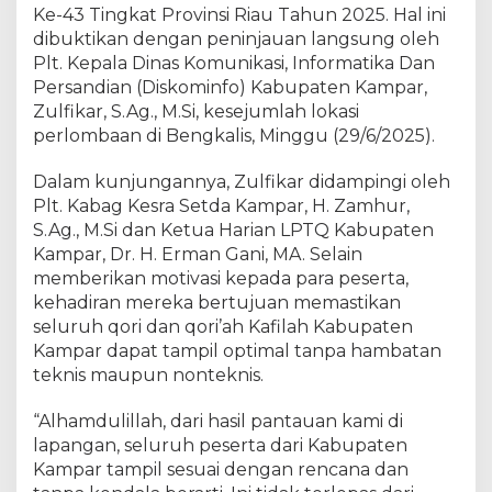
D
Ke-43 Tingkat Provinsi Riau Tahun 2025. Hal ini
a
dibuktikan dengan peninjauan langsung oleh
n
Plt. Kepala Dinas Komunikasi, Informatika Dan
P
Persandian (Diskominfo) Kabupaten Kampar,
e
Zulfikar, S.Ag., M.Si, kesejumlah lokasi
r
perlombaan di Bengkalis, Minggu (29/6/2025).
s
a
Dalam kunjungannya, Zulfikar didampingi oleh
n
Plt. Kabag Kesra Setda Kampar, H. Zamhur,
d
S.Ag., M.Si dan Ketua Harian LPTQ Kabupaten
i
a
Kampar, Dr. H. Erman Gani, MA. Selain
n
memberikan motivasi kepada para peserta,
K
kehadiran mereka bertujuan memastikan
a
seluruh qori dan qori’ah Kafilah Kabupaten
b
Kampar dapat tampil optimal tanpa hambatan
.
teknis maupun nonteknis.
K
a
“Alhamdulillah, dari hasil pantauan kami di
m
lapangan, seluruh peserta dari Kabupaten
p
Kampar tampil sesuai dengan rencana dan
a