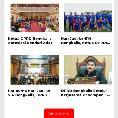
Penguatan Pertahanan
Cek Langsung Rudal
Wilayah
Starstreak dan Meriam
57
Ketua DPRD Bengkalis
Hari Jadi ke-514
Apresiasi Kenduri Adat
Bengkalis, Ketua DPRD:
Hari Jadi ke-514, Perkuat
Fun Football Pererat
Pelestarian Budaya
Silaturahmi dan Perkuat
Melayu
Sinergi
Paripurna Hari Jadi ke-
DPRD Bengkalis Setujui
514 Bengkalis, DPRD
Kerjasama Penerapan E-
Teguhkan Semangat
ticketing Penyeberangan
Membangun Negeri
RoRo
Junjungan
View More