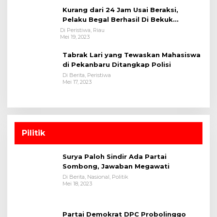
Kurang dari 24 Jam Usai Beraksi,
Pelaku Begal Berhasil Di Bekuk
Satreskrim Polres Kuansing
Di Peristiwa, Riau
Mei 19, 2023
Tabrak Lari yang Tewaskan Mahasiswa
di Pekanbaru Ditangkap Polisi
Di Berita, Peristiwa
Mei 17, 2023
Pilitik
Surya Paloh Sindir Ada Partai
Sombong, Jawaban Megawati
Di Berita, Nasional, Politik
Mei 18, 2023
Partai Demokrat DPC Probolinggo