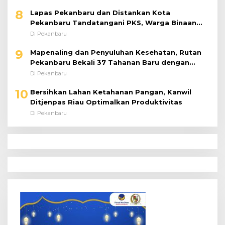
8
Lapas Pekanbaru dan Distankan Kota
Pekanbaru Tandatangani PKS, Warga Binaan
Dibekali Keterampilan Peternakan Ayam Petelur
Di Pekanbaru
9
Mapenaling dan Penyuluhan Kesehatan, Rutan
Pekanbaru Bekali 37 Tahanan Baru dengan
Edukasi TBC, HIV, dan Bahaya Narkoba
Di Pekanbaru
10
Bersihkan Lahan Ketahanan Pangan, Kanwil
Ditjenpas Riau Optimalkan Produktivitas
Di Pekanbaru