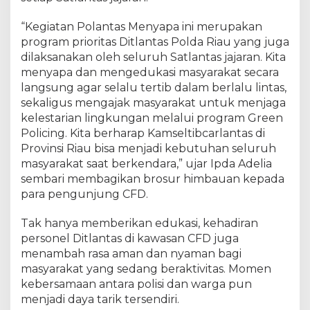
L
i
“Kegiatan Polantas Menyapa ini merupakan
n
program prioritas Ditlantas Polda Riau yang juga
g
dilaksanakan oleh seluruh Satlantas jajaran. Kita
k
menyapa dan mengedukasi masyarakat secara
u
langsung agar selalu tertib dalam berlalu lintas,
n
sekaligus mengajak masyarakat untuk menjaga
g
kelestarian lingkungan melalui program Green
a
Policing. Kita berharap Kamseltibcarlantas di
n
Provinsi Riau bisa menjadi kebutuhan seluruh
masyarakat saat berkendara,” ujar Ipda Adelia
sembari membagikan brosur himbauan kepada
para pengunjung CFD.
Tak hanya memberikan edukasi, kehadiran
personel Ditlantas di kawasan CFD juga
menambah rasa aman dan nyaman bagi
masyarakat yang sedang beraktivitas. Momen
kebersamaan antara polisi dan warga pun
menjadi daya tarik tersendiri.