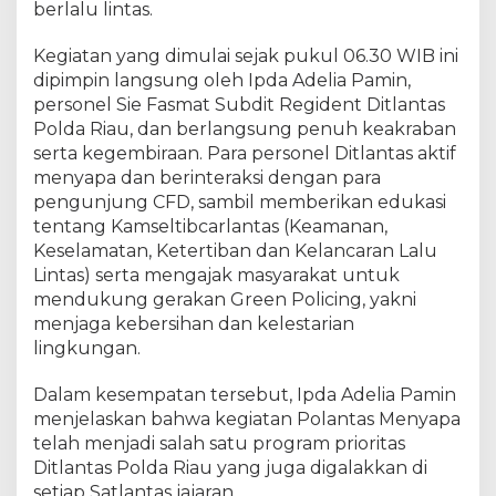
e
berlalu lintas.
s
e
Kegiatan yang dimulai sejak pukul 06.30 WIB ini
l
dipimpin langsung oleh Ipda Adelia Pamin,
a
personel Sie Fasmat Subdit Regident Ditlantas
m
Polda Riau, dan berlangsung penuh keakraban
a
serta kegembiraan. Para personel Ditlantas aktif
t
menyapa dan berinteraksi dengan para
a
n
pengunjung CFD, sambil memberikan edukasi
d
tentang Kamseltibcarlantas (Keamanan,
a
Keselamatan, Ketertiban dan Kelancaran Lalu
n
Lintas) serta mengajak masyarakat untuk
A
mendukung gerakan Green Policing, yakni
k
menjaga kebersihan dan kelestarian
s
lingkungan.
i
P
Dalam kesempatan tersebut, Ipda Adelia Pamin
e
menjelaskan bahwa kegiatan Polantas Menyapa
d
telah menjadi salah satu program prioritas
u
l
Ditlantas Polda Riau yang juga digalakkan di
i
setiap Satlantas jajaran.