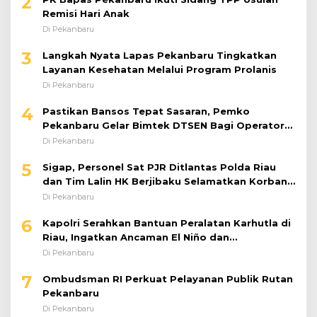
2
Remisi Hari Anak
Di Pekanbaru
3
Langkah Nyata Lapas Pekanbaru Tingkatkan
Layanan Kesehatan Melalui Program Prolanis
Di Pekanbaru
4
Pastikan Bansos Tepat Sasaran, Pemko
Pekanbaru Gelar Bimtek DTSEN Bagi Operator
Puskessos
Di Pekanbaru
5
Sigap, Personel Sat PJR Ditlantas Polda Riau
dan Tim Lalin HK Berjibaku Selamatkan Korban
Kecelakaan di Tol Pekanbaru–Dumai
Di Pekanbaru
6
Kapolri Serahkan Bantuan Peralatan Karhutla di
Riau, Ingatkan Ancaman El Niño dan
Prioritaskan Pencegahan
Di Pekanbaru
7
Ombudsman RI Perkuat Pelayanan Publik Rutan
Pekanbaru
Di Pekanbaru