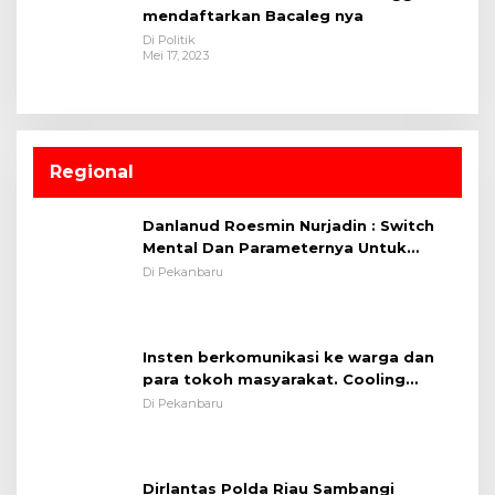
mendaftarkan Bacaleg nya
Di Politik
Mei 17, 2023
Regional
Danlanud Roesmin Nurjadin : Switch
Mental Dan Parameternya Untuk
Melaksanakan ✈
Di Pekanbaru
Insten berkomunikasi ke warga dan
para tokoh masyarakat. Cooling
System OMP LK ²024 Polsek Rumbai,
Di Pekanbaru
Kapolsek Iptu SAID ; Tekankan
Pentingnya Memelihara dan Menjaga
Situasi Kondusif
Dirlantas Polda Riau Sambangi