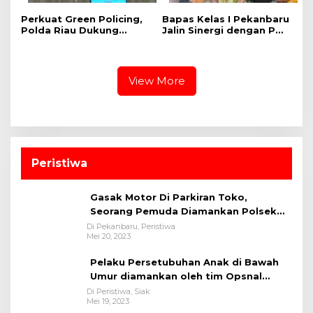
Perkuat Green Policing,
Bapas Kelas I Pekanbaru
Polda Riau Dukung
Jalin Sinergi dengan PW
Ekspedisi Merah Putih
Pemuda Muhammadiyah
Presisi Melalui Pelatihan
Riau Dukung Program
Penanaman Mangrove
Kelayan Binter
View More
Peristiwa
Gasak Motor Di Parkiran Toko,
Seorang Pemuda Diamankan Polsek
Bukit Raya
Di Pekanbaru, Peristiwa
Mei 20, 2023
Pelaku Persetubuhan Anak di Bawah
Umur diamankan oleh tim Opsnal
Polsek Tualang-Polres Siak-Polda Riau
Di Peristiwa, Siak
Mei 19, 2023