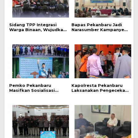
Sidang TPP Integrasi
Bapas Pekanbaru Jadi
Warga Binaan, Wujudkan
Narasumber Kampanye
Proses Pemasyarakatan
Perlindungan Anak di
yang Objektif dan
SMKN 3 Pekanbaru
Akuntabel
‎Pemko Pekanbaru
Kapolresta Pekanbaru
Masifkan Sosialisasi
Laksanakan Pengecekan
Bahaya LGBT dan HIV
Langsung Terhadap Dua
AIDS Bagi Siswa MAN 2
Embung di Dua
Pekanbaru
Kecamatan Menghadapi
Karhutla