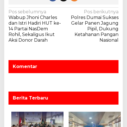
N
Pos sebelumnya
Pos berikutnya
Wabup Jhoni Charles
Polres Dumai Sukses
a
dan Istri Hadiri HUT ke-
Gelar Panen Jagung
v
14 Partai NasDem
Pipil, Dukung
Rohil, Sekaligus Ikut
Ketahanan Pangan
i
Aksi Donor Darah
Nasional
g
a
s
Komentar
i
p
o
s
Berita Terbaru