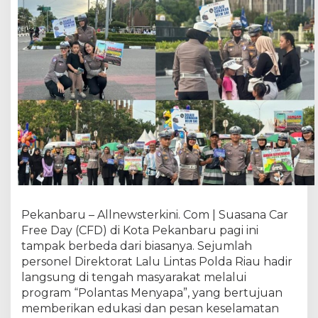
i
C
F
D
P
e
k
a
n
b
a
r
u
:
E
Pekanbaru – Allnewsterkini. Com | Suasana Car
d
Free Day (CFD) di Kota Pekanbaru pagi ini
u
tampak berbeda dari biasanya. Sejumlah
k
personel Direktorat Lalu Lintas Polda Riau hadir
a
s
langsung di tengah masyarakat melalui
i
program “Polantas Menyapa”, yang bertujuan
K
memberikan edukasi dan pesan keselamatan