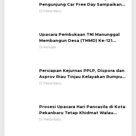
Pengunjung Car Free Day Sampaikan
Pesan Edukasi Kamtibmas &
Di Pekanbaru
Kamseltibcarlantas
Upacara Pembukaan TNI Manunggal
Membangun Desa (TMMD) Ke-121
Kodim 0313/KPR Tahun 2024) ?
Di Kampar
Persiapan Kejurnas PPLP, Dispora dan
Asprov Riau Tinjau Kelayakan Rumput
Lapangan Sepakbola
Di Pekanbaru
Prosesi Upacara Hari Pancasila di Kota
Pekanbaru Tetap Khidmat Walau
Dalam Ruangan
Di Pekanbaru