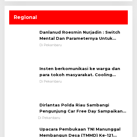
Regional
Danlanud Roesmin Nurjadin : Switch
Mental Dan Parameternya Untuk
Melaksanakan ✈
Di Pekanbaru
Insten berkomunikasi ke warga dan
para tokoh masyarakat. Cooling
System OMP LK ²024 Polsek Rumbai,
Di Pekanbaru
Kapolsek Iptu SAID ; Tekankan
Pentingnya Memelihara dan Menjaga
Situasi Kondusif
Dirlantas Polda Riau Sambangi
Pengunjung Car Free Day Sampaikan
Pesan Edukasi Kamtibmas &
Di Pekanbaru
Kamseltibcarlantas
Upacara Pembukaan TNI Manunggal
Membangun Desa (TMMD) Ke-121