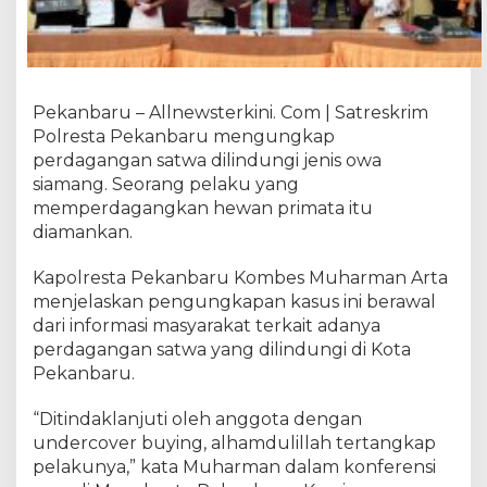
l
B
e
l
i
Pekanbaru – Allnewsterkini. Com | Satreskrim
S
Polresta Pekanbaru mengungkap
a
perdagangan satwa dilindungi jenis owa
t
w
siamang. Seorang pelaku yang
a
memperdagangkan hewan primata itu
D
diamankan.
i
l
Kapolresta Pekanbaru Kombes Muharman Arta
i
menjelaskan pengungkapan kasus ini berawal
n
dari informasi masyarakat terkait adanya
d
perdagangan satwa yang dilindungi di Kota
u
Pekanbaru.
n
g
“Ditindaklanjuti oleh anggota dengan
i
undercover buying, alhamdulillah tertangkap
d
i
pelakunya,” kata Muharman dalam konferensi