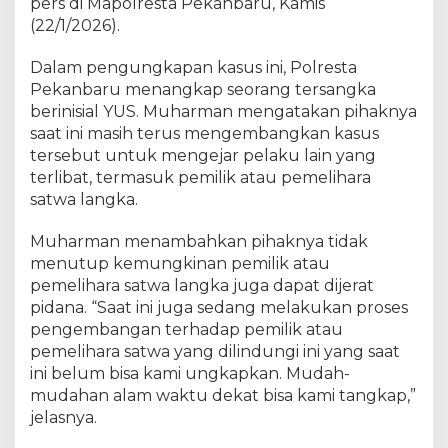
R
pers di Mapolresta Pekanbaru, Kamis
i
(22/1/2026).
a
u
Dalam pengungkapan kasus ini, Polresta
,
Pekanbaru menangkap seorang tersangka
O
berinisial YUS. Muharman mengatakan pihaknya
w
saat ini masih terus mengembangkan kasus
a
tersebut untuk mengejar pelaku lain yang
D
terlibat, termasuk pemilik atau pemelihara
i
satwa langka.
j
u
a
Muharman menambahkan pihaknya tidak
l
menutup kemungkinan pemilik atau
R
pemelihara satwa langka juga dapat dijerat
p
pidana. “Saat ini juga sedang melakukan proses
1
pengembangan terhadap pemilik atau
0
pemelihara satwa yang dilindungi ini yang saat
J
ini belum bisa kami ungkapkan. Mudah-
u
mudahan alam waktu dekat bisa kami tangkap,”
t
jelasnya.
a