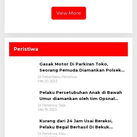
Pekanbaru Bersama
Pahlawan Berlangsung
Dinas Lingkungan Hidup
Khidmat
Kota Pekanbaru dan Tim
View More
Pakar
Peristiwa
Gasak Motor Di Parkiran Toko,
Seorang Pemuda Diamankan Polsek
Bukit Raya
Di Pekanbaru, Peristiwa
Mei 20, 2023
Pelaku Persetubuhan Anak di Bawah
Umur diamankan oleh tim Opsnal
Polsek Tualang-Polres Siak-Polda Riau
Di Peristiwa, Siak
Mei 19, 2023
Kurang dari 24 Jam Usai Beraksi,
Pelaku Begal Berhasil Di Bekuk
Satreskrim Polres Kuansing
Di Peristiwa, Riau