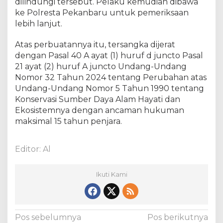
dilindungi tersebut. Pelaku kemudian dibawa
ke Polresta Pekanbaru untuk pemeriksaan
lebih lanjut.
Atas perbuatannya itu, tersangka dijerat
dengan Pasal 40 A ayat (1) huruf d juncto Pasal
21 ayat (2) huruf A juncto Undang-Undang
Nomor 32 Tahun 2024 tentang Perubahan atas
Undang-Undang Nomor 5 Tahun 1990 tentang
Konservasi Sumber Daya Alam Hayati dan
Ekosistemnya dengan ancaman hukuman
maksimal 15 tahun penjara.
Editor: Al
Ikuti Kami
N
Pos sebelumnya
Pos berikutnya