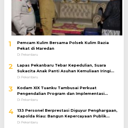
1
Pemcam Kulim Bersama Polsek Kulim Razia
Pekat di Maredan
Di Pekanbaru
2
Lapas Pekanbaru Tebar Kepedulian, Suara
Sukacita Anak Panti Asuhan Kemuliaan Iringi
Bantuan Sosial
Di Pekanbaru
3
Kodam XIX Tuanku Tambusai Perkuat
Pengendalian Program dan Implementasi
Doktrin TNI AD
Di Pekanbaru
4
133 Personel Berprestasi Diguyur Penghargaan,
Kapolda Riau: Bangun Kepercayaan Publik
dengan Karya Nyata
Di Pekanbaru