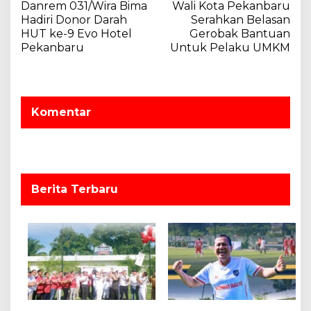
Danrem 031/Wira Bima
Wali Kota Pekanbaru
a
Hadiri Donor Darah
Serahkan Belasan
v
HUT ke-9 Evo Hotel
Gerobak Bantuan
Pekanbaru
Untuk Pelaku UMKM
i
g
a
s
Komentar
i
p
o
s
Berita Terbaru