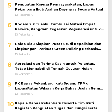
5
Penguatan Kinerja Pemasyarakatan, Lapas
Pekanbaru Ikuti Arahan Dirjenpas Secara Virtual
Di Pekanbaru
6
Kodam XIX Tuanku Tambusai Mutasi Empat
Perwira, Pangdam Tegaskan Regenerasi untuk
Perkuat Kinerja Satuan
Di Pekanbaru
7
Polda Riau Siapkan Pusat Studi Kepolisian dan
Lingkungan, Perkuat Green Policing Berbasis
Riset
Di Pekanbaru
8
Apresiasi dan Terima Kasih untuk Polantas,
Tetap Mengabdi di Tengah Guyuran Hujan
Di Pekanbaru
9
PK Bapas Pekanbaru Ikuti Sidang TPP di
Lapas/Rutan Wilayah Kerja Bahas Usulan Remisi
Umum Jelang Hari Kemerdekaan
Di Pekanbaru
10
Kepala Bapas Pekanbaru Beserta Tim Ikuti
Kegiatan Penguatan Tugas dan Fungsi serta