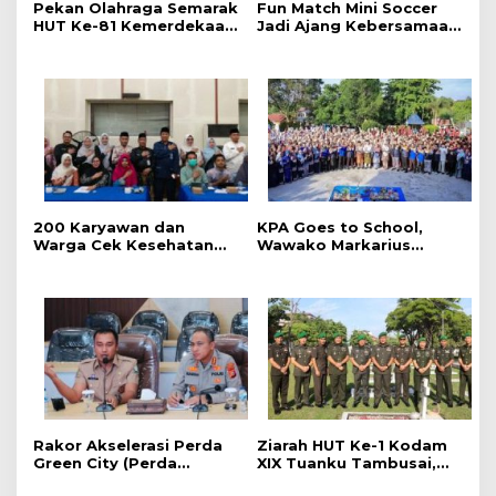
Pekan Olahraga Semarak
Fun Match Mini Soccer
HUT Ke-81 Kemerdekaan
Jadi Ajang Kebersamaan
RI Resmi Dibuka, Perkuat
Kakanwil dan Kepala UPT
Soliditas dan Sportivitas
Pemasyarakatan se-Riau
Pegawai
‎200 Karyawan dan
‎KPA Goes to School,
Warga Cek Kesehatan
‎Wawako Markarius
Gratis Momen RRI Fest
Anwar Edukasi
2026 RRI Pekanbaru
Pencegahan HIV/AIDS di
Kalangan Pelajar
Rakor Akselerasi Perda
Ziarah HUT Ke-1 Kodam
Green City (Perda
XIX Tuanku Tambusai,
Lingkungan) Kota
Penghormatan kepada