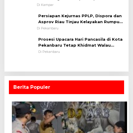
Kodim 0313/KPR Tahun 2024) ?
Di Kampar
Persiapan Kejurnas PPLP, Dispora dan
Asprov Riau Tinjau Kelayakan Rumput
Lapangan Sepakbola
Di Pekanbaru
Prosesi Upacara Hari Pancasila di Kota
Pekanbaru Tetap Khidmat Walau
Dalam Ruangan
Di Pekanbaru
Berita Populer