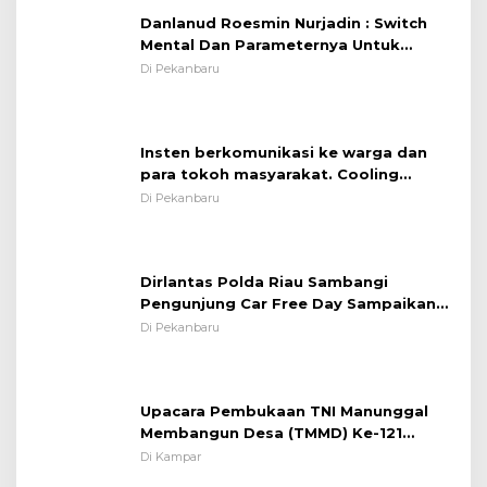
Danlanud Roesmin Nurjadin : Switch
Mental Dan Parameternya Untuk
Melaksanakan ✈
Di Pekanbaru
Insten berkomunikasi ke warga dan
para tokoh masyarakat. Cooling
System OMP LK ²024 Polsek Rumbai,
Di Pekanbaru
Kapolsek Iptu SAID ; Tekankan
Pentingnya Memelihara dan Menjaga
Situasi Kondusif
Dirlantas Polda Riau Sambangi
Pengunjung Car Free Day Sampaikan
Pesan Edukasi Kamtibmas &
Di Pekanbaru
Kamseltibcarlantas
Upacara Pembukaan TNI Manunggal
Membangun Desa (TMMD) Ke-121
Kodim 0313/KPR Tahun 2024) ?
Di Kampar