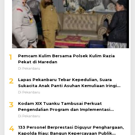
1
Pemcam Kulim Bersama Polsek Kulim Razia
Pekat di Maredan
Di Pekanbaru
2
Lapas Pekanbaru Tebar Kepedulian, Suara
Sukacita Anak Panti Asuhan Kemuliaan Iringi
Bantuan Sosial
Di Pekanbaru
3
Kodam XIX Tuanku Tambusai Perkuat
Pengendalian Program dan Implementasi
Doktrin TNI AD
Di Pekanbaru
4
133 Personel Berprestasi Diguyur Penghargaan,
Kapolda Riau: Bangun Kepercayaan Publik