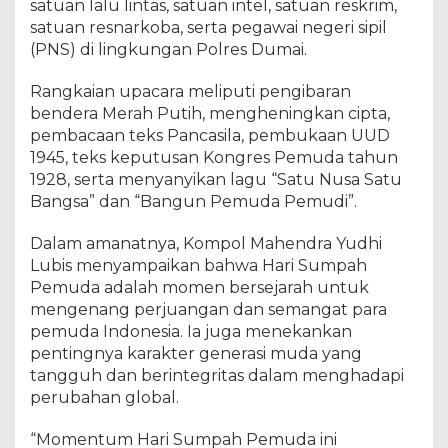
u
satuan lalu lintas, satuan intel, satuan reskrim,
m
satuan resnarkoba, serta pegawai negeri sipil
p
(PNS) di lingkungan Polres Dumai.
a
h
Rangkaian upacara meliputi pengibaran
P
bendera Merah Putih, mengheningkan cipta,
e
pembacaan teks Pancasila, pembukaan UUD
m
1945, teks keputusan Kongres Pemuda tahun
u
1928, serta menyanyikan lagu “Satu Nusa Satu
d
Bangsa” dan “Bangun Pemuda Pemudi”.
a
k
e
Dalam amanatnya, Kompol Mahendra Yudhi
-
Lubis menyampaikan bahwa Hari Sumpah
9
Pemuda adalah momen bersejarah untuk
7
mengenang perjuangan dan semangat para
d
pemuda Indonesia. Ia juga menekankan
e
pentingnya karakter generasi muda yang
n
tangguh dan berintegritas dalam menghadapi
g
perubahan global.
a
n
“Momentum Hari Sumpah Pemuda ini
S