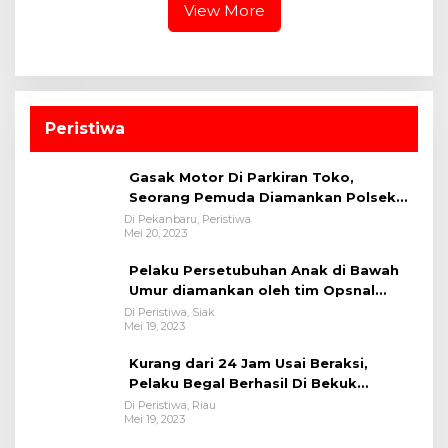
2026
View More
Peristiwa
Gasak Motor Di Parkiran Toko,
Seorang Pemuda Diamankan Polsek
Bukit Raya
Di Pekanbaru, Peristiwa
Mei 20, 2023
Pelaku Persetubuhan Anak di Bawah
Umur diamankan oleh tim Opsnal
Polsek Tualang-Polres Siak-Polda Riau
Di Peristiwa, Siak
Mei 19, 2023
Kurang dari 24 Jam Usai Beraksi,
Pelaku Begal Berhasil Di Bekuk
Satreskrim Polres Kuansing
Di Peristiwa, Riau
Mei 19, 2023