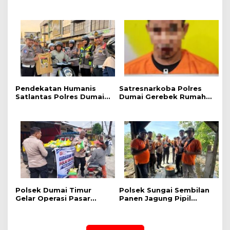
Lansia Sakit Menahun
Percobaan Pembunuhan
dalam Kegiatan
Berencana, Seorang Pria
Ekspedisi Merah Putih
Berhasil Diamankan
Presisi
Pendekatan Humanis
Satresnarkoba Polres
Satlantas Polres Dumai,
Dumai Gerebek Rumah
Kampanye Keselamatan
Pengedar Shabu di bukit
Berlalu Lintas Hadirkan
Kapur, Delapan Paket
Edukasi Langsung di
Shabu dan Alat
Tengah Masyarakat
Transaksi Diamankan
Polsek Dumai Timur
Polsek Sungai Sembilan
Gelar Operasi Pasar
Panen Jagung Pipil
Pangan Murah, 1 Ton
Dukung Program
Beras SPHP Terdistribusi
Nasional Ketahanan
untuk Masyarakat
Pangan Kuartal II Tahun