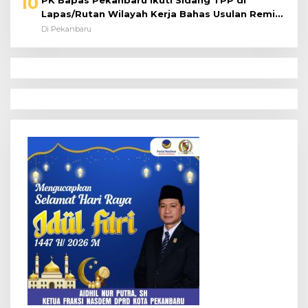
10
PK Bapas Pekanbaru Ikuti Sidang TPP di
Lapas/Rutan Wilayah Kerja Bahas Usulan Remisi
Umum Jelang Hari Kemerdekaan
Di Pekanbaru