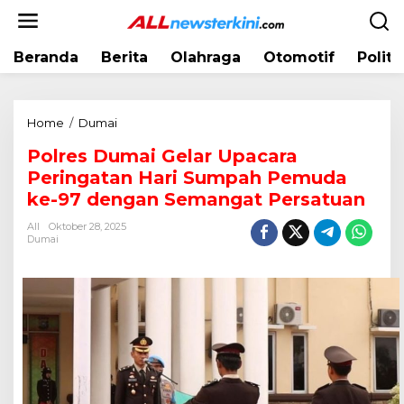
L
e
w
Beranda
Berita
Olahraga
Otomotif
Politi
a
t
i
k
Home
/
Dumai
P
e
o
k
Polres Dumai Gelar Upacara
l
o
Peringatan Hari Sumpah Pemuda
r
n
e
ke-97 dengan Semangat Persatuan
t
s
e
All
Oktober 28, 2025
D
Dumai
n
u
m
a
i
G
e
l
a
r