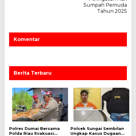
g
Sumpah Pemuda
a
Tahun 2025
s
i
p
Komentar
o
s
Berita Terbaru
Polres Dumai Bersama
Polsek Sungai Sembilan
Polda Riau Evakuasi
Ungkap Kasus Dugaan