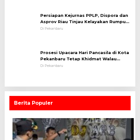
Persiapan Kejurnas PPLP, Dispora dan
Asprov Riau Tinjau Kelayakan Rumput
Lapangan Sepakbola
Di Pekanbaru
Prosesi Upacara Hari Pancasila di Kota
Pekanbaru Tetap Khidmat Walau
Dalam Ruangan
Di Pekanbaru
Berita Populer