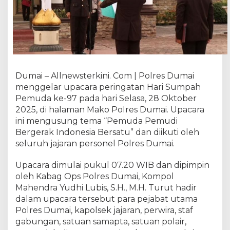
U
p
a
c
a
r
a
Dumai – Allnewsterkini. Com | Polres Dumai
P
menggelar upacara peringatan Hari Sumpah
e
r
Pemuda ke-97 pada hari Selasa, 28 Oktober
i
2025, di halaman Mako Polres Dumai. Upacara
n
ini mengusung tema “Pemuda Pemudi
g
Bergerak Indonesia Bersatu” dan diikuti oleh
a
seluruh jajaran personel Polres Dumai.
t
a
Upacara dimulai pukul 07.20 WIB dan dipimpin
n
oleh Kabag Ops Polres Dumai, Kompol
H
Mahendra Yudhi Lubis, S.H., M.H. Turut hadir
a
dalam upacara tersebut para pejabat utama
r
Polres Dumai, kapolsek jajaran, perwira, staf
i
S
gabungan, satuan samapta, satuan polair,