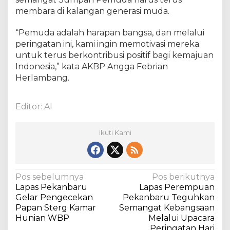
membara di kalangan generasi muda.
“Pemuda adalah harapan bangsa, dan melalui
peringatan ini, kami ingin memotivasi mereka
untuk terus berkontribusi positif bagi kemajuan
Indonesia,” kata AKBP Angga Febrian
Herlambang.
Editor: Al
Ikuti Kami
N
Pos sebelumnya
Pos berikutnya
Lapas Pekanbaru
Lapas Perempuan
a
Gelar Pengecekan
Pekanbaru Teguhkan
v
Papan Sterg Kamar
Semangat Kebangsaan
Hunian WBP
Melalui Upacara
i
Peringatan Hari