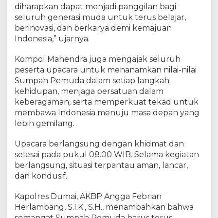
diharapkan dapat menjadi panggilan bagi
e
m
seluruh generasi muda untuk terus belajar,
a
berinovasi, dan berkarya demi kemajuan
n
Indonesia,” ujarnya.
g
a
Kompol Mahendra juga mengajak seluruh
t
peserta upacara untuk menanamkan nilai-nilai
P
Sumpah Pemuda dalam setiap langkah
e
kehidupan, menjaga persatuan dalam
r
keberagaman, serta memperkuat tekad untuk
s
membawa Indonesia menuju masa depan yang
a
lebih gemilang.
t
u
a
Upacara berlangsung dengan khidmat dan
n
selesai pada pukul 08.00 WIB. Selama kegiatan
berlangsung, situasi terpantau aman, lancar,
dan kondusif.
Kapolres Dumai, AKBP Angga Febrian
Herlambang, S.I.K., S.H., menambahkan bahwa
semangat Sumpah Pemuda harus terus