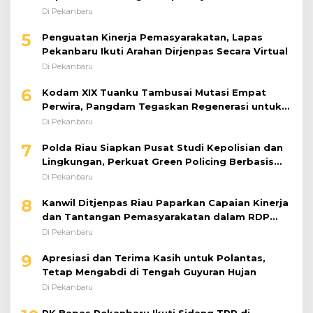
dengan Karya Nyata
Di Pekanbaru
5
Penguatan Kinerja Pemasyarakatan, Lapas
Pekanbaru Ikuti Arahan Dirjenpas Secara Virtual
Di Pekanbaru
6
Kodam XIX Tuanku Tambusai Mutasi Empat
Perwira, Pangdam Tegaskan Regenerasi untuk
Perkuat Kinerja Satuan
Di Pekanbaru
7
Polda Riau Siapkan Pusat Studi Kepolisian dan
Lingkungan, Perkuat Green Policing Berbasis
Riset
Di Pekanbaru
8
Kanwil Ditjenpas Riau Paparkan Capaian Kinerja
dan Tantangan Pemasyarakatan dalam RDP
Bersama Komisi XIII DPR RI
Di Pekanbaru
9
Apresiasi dan Terima Kasih untuk Polantas,
Tetap Mengabdi di Tengah Guyuran Hujan
Di Pekanbaru