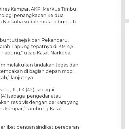
olres Kampar, AKP. Markus Timbul
ologi penangkapan ke dua
a Narkoba sudah mulai dibuntuti
buntuti sejak dari Pekanbaru,
rah Tapung tepatnya di KM 4,5,
 Tapung,” ucap Kasat Narkoba.
 tim melakukan tindakan tegas dan
embakan di bagian depan mobil
h,” lanjutnya.
itu, JL, LK (42), sebagai
 (41)sebagai pengedar atau
an residivis dengan perkara yang
res Kampar,” sambung Kasat
 terlibat dengan sindikat peredaran