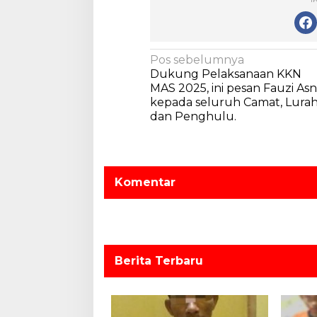
N
Pos sebelumnya
Dukung Pelaksanaan KKN
a
MAS 2025, ini pesan Fauzi Asn
v
kepada seluruh Camat, Lura
dan Penghulu.
i
g
a
s
Komentar
i
p
o
s
Berita Terbaru