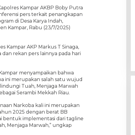
Kapolres Kampar AKBP Boby Putra
erensi pers terkait penangkapan
ogram di Desa Karya Indah,
n Kampar, Rabu (23/7/2025)
lres Kampar AKP Markus T Sinaga,
 dan rekan pers lainnya pada hari
s Kampar menyampaikan bahwa
 ini merupakan salah satu wujud
Melindungi Tuah, Menjaga Marwah
ebagai Serambi Mekkah Riau.
aan Narkoba kali ini merupakan
tahun 2025 dengan berat BB
gai bentuk implementasi dari tagline
uah, Menjaga Marwah,” ungkap