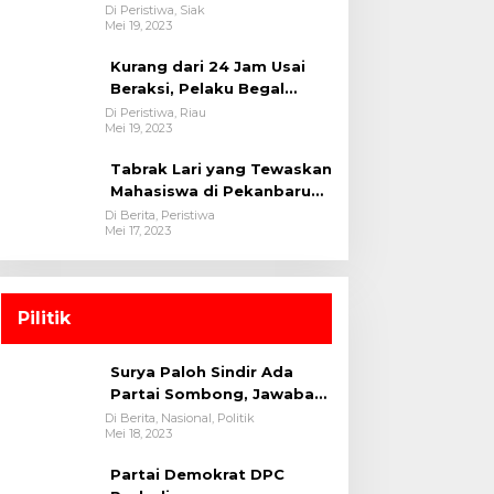
oleh tim Opsnal Polsek
Di Peristiwa, Siak
Mei 19, 2023
Tualang-Polres Siak-Polda
Riau
Kurang dari 24 Jam Usai
Beraksi, Pelaku Begal
Berhasil Di Bekuk
Di Peristiwa, Riau
Mei 19, 2023
Satreskrim Polres
Kuansing
Tabrak Lari yang Tewaskan
Mahasiswa di Pekanbaru
Ditangkap Polisi
Di Berita, Peristiwa
Mei 17, 2023
Pilitik
Surya Paloh Sindir Ada
Partai Sombong, Jawaban
Megawati
Di Berita, Nasional, Politik
Mei 18, 2023
Partai Demokrat DPC