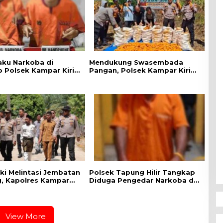
aku Narkoba di
Mendukung Swasembada
 Polsek Kampar Kiri,
Pangan, Polsek Kampar Kiri
.07 Gram Sabu-sabu
Hilir Pantau Panen Jagung di
Lahan PT Yutani Suadiri
aki Melintasi Jembatan
Polsek Tapung Hilir Tangkap
, Kapolres Kampar
Diduga Pengedar Narkoba di
iapan Lokasi
Desa Kota Bangun
i Merah Putih Presisi
View More