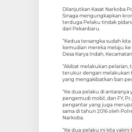
P
e
Dilanjutkan Kasat Narkoba P
l
Sinaga mengungkapkan kron
a
terduga Pelaku tindak pidan
k
dari Pekanbaru.
u
N
“Kedua tersangka sudah kita 
a
kemudian mereka melaju ke a
r
Desa Karya Indah, Kecamatan
k
o
“Akibat melakukan pelarian,
b
a
terukur dengan melakukan t
D
yang mengakibatkan ban peca
e
n
“Ke dua pelaku di antaranya ya
g
pengemudi mobil, dan FY, Pr,
a
pengantar yang juga merupak
n
sama di tahun 2016 oleh Pol
B
Narkoba.
B
1
“Ke dua pelaku ini kita yakini
K