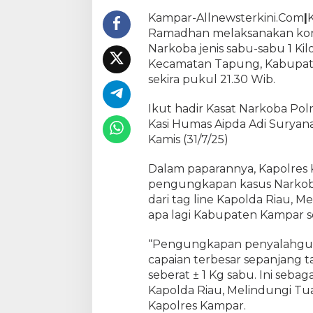
a
Kampar-Allnewsterkini.Com
|
r
Ramadhan melaksanakan konf
E
Narkoba jenis sabu-sabu 1 Kil
k
Kecamatan Tapung, Kabupate
s
sekira pukul 21.30 Wib.
p
o
s
Ikut hadir Kasat Narkoba Po
P
Kasi Humas Aipda Adi Suryana
e
Kamis (31/7/25)
n
a
Dalam paparannya, Kapolre
n
pengungkapan kasus Narkoba
g
dari tag line Kapolda Riau, 
k
apa lagi Kabupaten Kampar s
a
p
“Pengungkapan penyalahgun
a
capaian terbesar sepanjang 
n
seberat ± 1 Kg sabu. Ini seba
D
u
Kapolda Riau, Melindungi T
a
Kapolres Kampar.