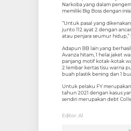
Narkoba yang dalam pengem
g
memiliki Big Boss dengan inisia
“Untuk pasal yang dikenakan, 
junto 112 ayat 2 dengan an
atau penjara seumur hidup,”
Adapun BB lain yang berhasil 
Avanza hitam, 1 helai jaket w
panjang motif kotak-kotak wa
2 lembar kertas tisu warna put
buah plastik bening dan 1 bu
Untuk pelaku FY merupakan r
tahun 2021 dengan kasus yan
sendiri merupakan debt Colle
Editor: Al
I