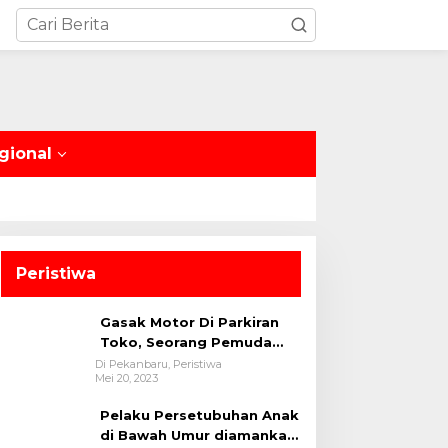
gional
Peristiwa
Gasak Motor Di Parkiran
Toko, Seorang Pemuda
Diamankan Polsek Bukit
Di Pekanbaru, Peristiwa
Mei 20, 2023
Raya
Pelaku Persetubuhan Anak
di Bawah Umur diamankan