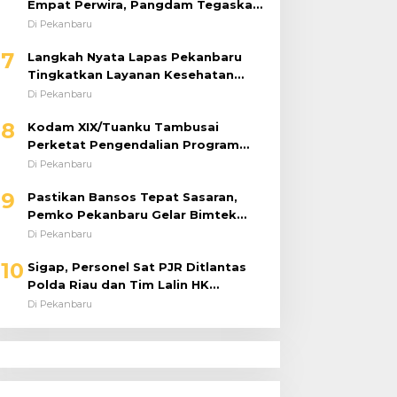
Empat Perwira, Pangdam Tegaskan
Regenerasi untuk Perkuat Kinerja
Di Pekanbaru
Satuan
7
Langkah Nyata Lapas Pekanbaru
Tingkatkan Layanan Kesehatan
Melalui Program Prolanis
Di Pekanbaru
8
Kodam XIX/Tuanku Tambusai
Perketat Pengendalian Program
dan Anggaran 2026, Pastikan
Di Pekanbaru
Kinerja Tepat Sasaran
9
Pastikan Bansos Tepat Sasaran,
Pemko Pekanbaru Gelar Bimtek
DTSEN Bagi Operator Puskessos
Di Pekanbaru
10
Sigap, Personel Sat PJR Ditlantas
Polda Riau dan Tim Lalin HK
Berjibaku Selamatkan Korban
Di Pekanbaru
Kecelakaan di Tol Pekanbaru–Dumai