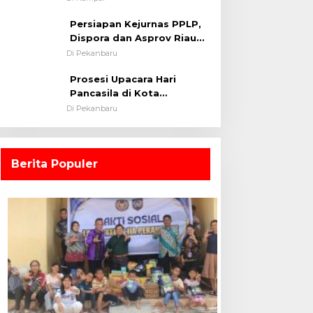
0313/KPR Tahun 2024) ?
Persiapan Kejurnas PPLP,
Dispora dan Asprov Riau
Tinjau Kelayakan Rumput
Di Pekanbaru
Lapangan Sepakbola
Prosesi Upacara Hari
Pancasila di Kota
Pekanbaru Tetap Khidmat
Di Pekanbaru
Walau Dalam Ruangan
Berita Populer