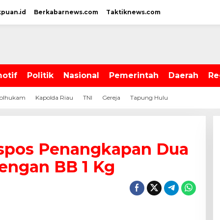
kpuan.id
Berkabarnews.com
Taktiknews.com
otif
Politik
Nasional
Pemerintah
Daerah
Re
olhukam
Kapolda Riau
TNI
Gereja
Tapung Hulu
kspos Penangkapan Dua
engan BB 1 Kg