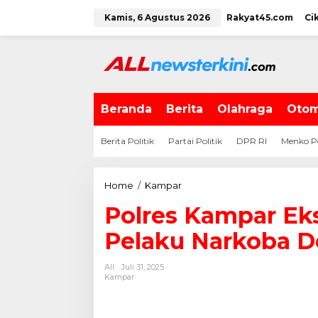
L
Kamis, 6 Agustus 2026
Rakyat45.com
Ci
e
w
a
t
i
k
e
Beranda
Berita
Olahraga
Otom
k
o
Berita Politik
Partai Politik
DPR RI
Menko P
n
t
e
Home
/
Kampar
P
n
o
Polres Kampar E
l
r
Pelaku Narkoba D
e
s
All
Juli 31, 2025
K
Kampar
a
m
p