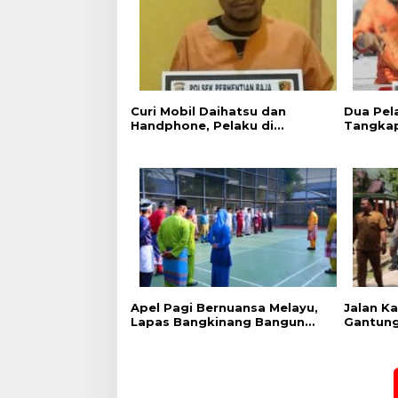
Curi Mobil Daihatsu dan
Dua Pel
Handphone, Pelaku di
Tangkap
Tangkap Polsek Perhentian
Sita 12
Raja
Apel Pagi Bernuansa Melayu,
Jalan K
Lapas Bangkinang Bangun
Gantung
Semangat Kebersamaan
Cek Kes
Sambut HUT RI dan HUT
Ekspedis
Provinsi Riau