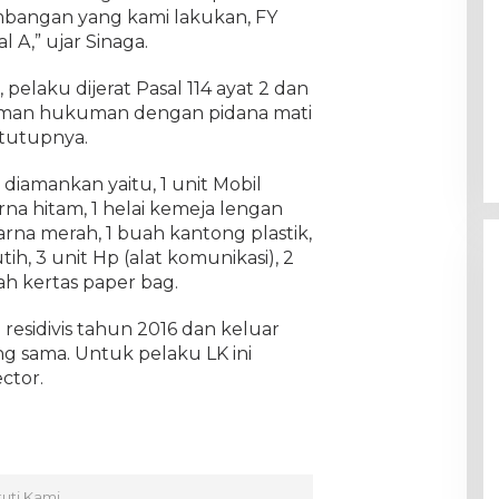
bangan yang kami lakukan, FY
l A,” ujar Sinaga.
pelaku dijerat Pasal 114 ayat 2 dan
caman hukuman dengan pidana mati
 tutupnya.
diamankan yaitu, 1 unit Mobil
arna hitam, 1 helai kemeja lengan
rna merah, 1 buah kantong plastik,
ih, 3 unit Hp (alat komunikasi), 2
ah kertas paper bag.
esidivis tahun 2016 dan keluar
g sama. Untuk pelaku LK ini
ctor.
kuti Kami