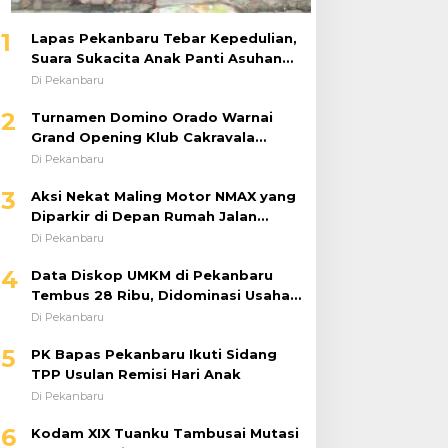
1
Lapas Pekanbaru Tebar Kepedulian,
Suara Sukacita Anak Panti Asuhan
Kemuliaan Iringi Bantuan Sosial
Di Pekanbaru
2
Turnamen Domino Orado Warnai
Grand Opening Klub Cakravala
Pekanbaru
Di Pekanbaru
3
Aksi Nekat Maling Motor NMAX yang
Diparkir di Depan Rumah Jalan
Tiung Raib Dicuri : Korban Minta
Di Pekanbaru
Pelaku Ditangkap Pihak Kepolisian
4
Data Diskop UMKM di Pekanbaru
Tembus 28 Ribu, Didominasi Usaha
Kuliner
Di Pekanbaru
5
PK Bapas Pekanbaru Ikuti Sidang
TPP Usulan Remisi Hari Anak
Di Pekanbaru
6
Kodam XIX Tuanku Tambusai Mutasi