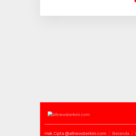
Hak Cipta @allnewsterkini.com
Beranda