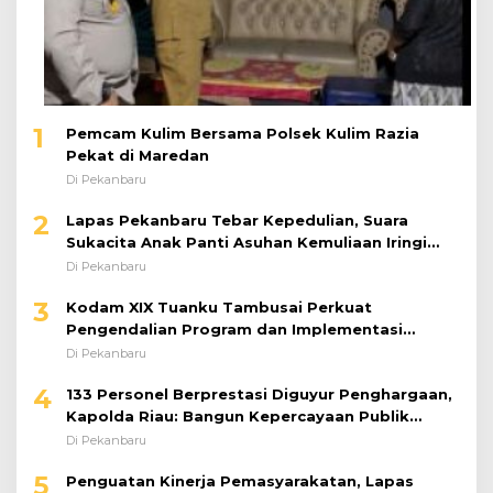
1
Pemcam Kulim Bersama Polsek Kulim Razia
Pekat di Maredan
Di Pekanbaru
2
Lapas Pekanbaru Tebar Kepedulian, Suara
Sukacita Anak Panti Asuhan Kemuliaan Iringi
Bantuan Sosial
Di Pekanbaru
3
Kodam XIX Tuanku Tambusai Perkuat
Pengendalian Program dan Implementasi
Doktrin TNI AD
Di Pekanbaru
4
133 Personel Berprestasi Diguyur Penghargaan,
Kapolda Riau: Bangun Kepercayaan Publik
dengan Karya Nyata
Di Pekanbaru
5
Penguatan Kinerja Pemasyarakatan, Lapas