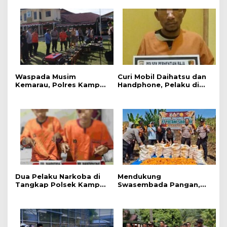
H
Waspada Musim
Curi Mobil Daihatsu dan
Kemarau, Polres Kampar
Handphone, Pelaku di
Gelar Apel
Tangkap Polsek
Kesiapsiagaan Tangani
Perhentian Raja
Karhutla
Dua Pelaku Narkoba di
Mendukung
Tangkap Polsek Kampar
Swasembada Pangan,
Kiri, Sita 12.07 Gram
Polsek Kampar Kiri Hilir
Sabu-sabu
Pantau Panen Jagung di
Lahan PT Yutani Suadiri