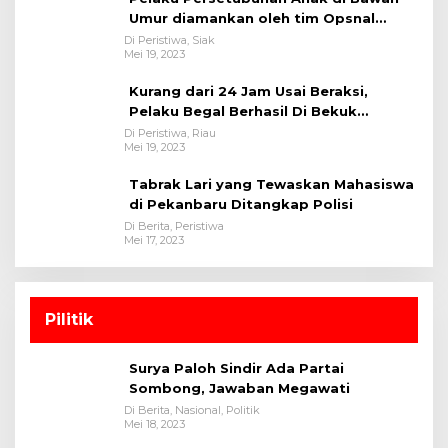
Umur diamankan oleh tim Opsnal
Polsek Tualang-Polres Siak-Polda Riau
Di Peristiwa, Siak
Mei 19, 2023
Kurang dari 24 Jam Usai Beraksi,
Pelaku Begal Berhasil Di Bekuk
Satreskrim Polres Kuansing
Di Peristiwa, Riau
Mei 19, 2023
Tabrak Lari yang Tewaskan Mahasiswa
di Pekanbaru Ditangkap Polisi
Di Berita, Peristiwa
Mei 17, 2023
Pilitik
Surya Paloh Sindir Ada Partai
Sombong, Jawaban Megawati
Di Berita, Nasional, Politik
Mei 18, 2023