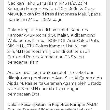
r
“Jadikan Tahu Baru Islam 1445 H/2023 M
K
Sebagaia Momen Evaluasi Dan Refleksi Guna
e
Mewujudkan Polri Presisi Indonesia Maju”, pada
g
hari Senin 24 Juli 2023 pagi.
i
a
Dalam kegiatan ini di hadiri oleh Kapolres
t
Kampar AKBP Ronald Sumaja SIK didampingi
a
Wakapolres Kampar KOMPOL Andi Cakra Putra
n
SIK., MH, , PJU Polres Kampar, Ust. Nursal,
T
S.hi,.M.H (penceramah) dan diikuti seluruh
a
u
Personel Polres Kampar dan PNS yang
s
beragama Islam.
i
a
Acara diawali pembukaan oleh Protokol dan
h
dilanjutkan pembacaan Ayat Suci Al Quran oleh
d
Aipda M. Rais serta Ceramah Agama oleh Ustadz
a
Nursal S.hi., M.H dan ditutup dengan
n
pembacaan Doa.
D
o
Dalam kesempatan ini Kapolres Kampar AKBP
a
Ronald Sumaja SIK menyampaikan bahwa 1