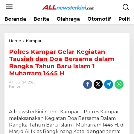
L
e
w
Beranda
Berita
Olahraga
Otomotif
Politi
a
t
i
k
Home
/
Kampar
P
e
o
k
Polres Kampar Gelar Kegiatan
l
o
Tausiah dan Doa Bersama dalam
r
n
e
Rangka Tahun Baru Islam 1
t
s
Muharram 1445 H
e
K
n
All
Juli 24, 2023
a
Kampar
m
p
a
r
Allnewsterkini. Com | Kampar – Polres Kampar
G
melaksanakan Kegiatan Doa Bersama Dalam
e
Rangka Tahun Baru Islam 1 Muharram 1445 H, di
l
a
Masjid Al Iklas Bangkinang Kota, dengan tema: