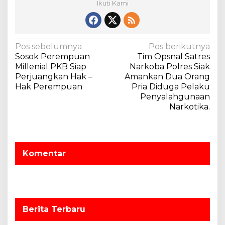
Ikuti Kami
B
a
r
u
N
Pos sebelumnya
Pos berikutnya
I
Sosok Perempuan
Tim Opsnal Satres
s
a
Millenial PKB Siap
Narkoba Polres Siak
l
v
Perjuangkan Hak –
Amankan Dua Orang
a
Hak Perempuan
Pria Diduga Pelaku
m
i
Penyalahgunaan
1
g
Narkotika.
M
a
u
h
s
a
i
r
Komentar
r
p
a
o
m
s
1
4
4
Berita Terbaru
5