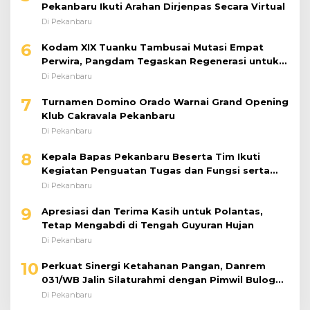
Pekanbaru Ikuti Arahan Dirjenpas Secara Virtual
Di Pekanbaru
6
Kodam XIX Tuanku Tambusai Mutasi Empat
Perwira, Pangdam Tegaskan Regenerasi untuk
Perkuat Kinerja Satuan
Di Pekanbaru
7
Turnamen Domino Orado Warnai Grand Opening
Klub Cakravala Pekanbaru
Di Pekanbaru
8
Kepala Bapas Pekanbaru Beserta Tim Ikuti
Kegiatan Penguatan Tugas dan Fungsi serta
Paparan Penempatan WBP ke Lapas Terbuka
Di Pekanbaru
9
Apresiasi dan Terima Kasih untuk Polantas,
Tetap Mengabdi di Tengah Guyuran Hujan
Di Pekanbaru
10
Perkuat Sinergi Ketahanan Pangan, Danrem
031/WB Jalin Silaturahmi dengan Pimwil Bulog
Riau dan Kepri
Di Pekanbaru