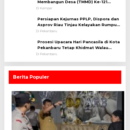
Membangun Desa (TMMD) Ke-121
Kodim 0313/KPR Tahun 2024) ?
Di Kampar
Persiapan Kejurnas PPLP, Dispora dan
Asprov Riau Tinjau Kelayakan Rumput
Lapangan Sepakbola
Di Pekanbaru
Prosesi Upacara Hari Pancasila di Kota
Pekanbaru Tetap Khidmat Walau
Dalam Ruangan
Di Pekanbaru
Berita Populer