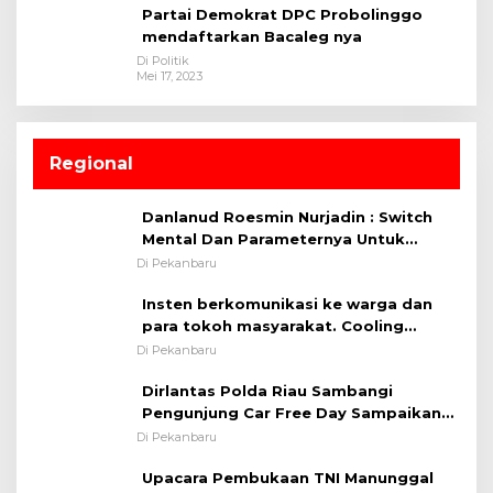
Partai Demokrat DPC Probolinggo
mendaftarkan Bacaleg nya
Di Politik
Mei 17, 2023
Regional
Danlanud Roesmin Nurjadin : Switch
Mental Dan Parameternya Untuk
Melaksanakan ✈
Di Pekanbaru
Insten berkomunikasi ke warga dan
para tokoh masyarakat. Cooling
System OMP LK ²024 Polsek Rumbai,
Di Pekanbaru
Kapolsek Iptu SAID ; Tekankan
Dirlantas Polda Riau Sambangi
Pentingnya Memelihara dan Menjaga
Pengunjung Car Free Day Sampaikan
Situasi Kondusif
Pesan Edukasi Kamtibmas &
Di Pekanbaru
Kamseltibcarlantas
Upacara Pembukaan TNI Manunggal