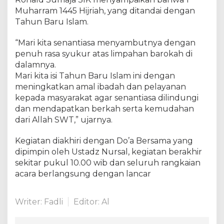
B
Muharram 1445 Hijriah, yang ditandai dengan
e
r
Tahun Baru Islam.
s
a
“Mari kita senantiasa menyambutnya dengan
m
penuh rasa syukur atas limpahan barokah di
a
dalamnya.
d
Mari kita isi Tahun Baru Islam ini dengan
a
meningkatkan amal ibadah dan pelayanan
l
kepada masyarakat agar senantiasa dilindungi
a
dan mendapatkan berkah serta kemudahan
m
dari Allah SWT,” ujarnya.
R
a
Kegiatan diakhiri dengan Do’a Bersama yang
n
g
dipimpin oleh Ustadz Nursal, kegiatan berakhir
k
sekitar pukul 10.00 wib dan seluruh rangkaian
a
acara berlangsung dengan lancar
T
a
h
Writer: Fadli
Editor: Al
u
n