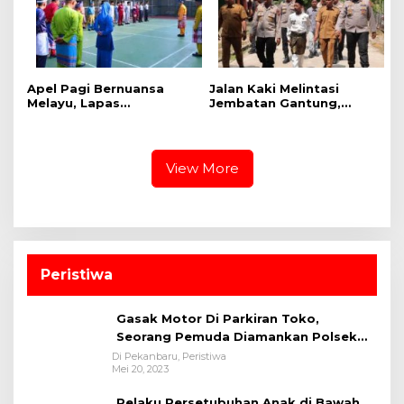
Apel Pagi Bernuansa
Jalan Kaki Melintasi
Melayu, Lapas
Jembatan Gantung,
Bangkinang Bangun
Kapolres Kampar Cek
Semangat Kebersamaan
Kesiapan Lokasi
Sambut HUT RI dan HUT
Ekspedisi Merah Putih
Provinsi Riau
Presisi
View More
Peristiwa
Gasak Motor Di Parkiran Toko,
Seorang Pemuda Diamankan Polsek
Bukit Raya
Di Pekanbaru, Peristiwa
Mei 20, 2023
Pelaku Persetubuhan Anak di Bawah