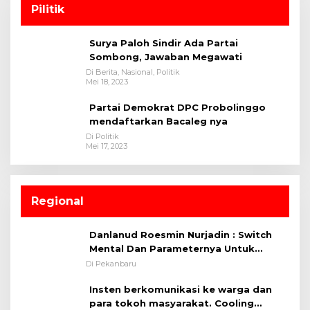
Pilitik
Surya Paloh Sindir Ada Partai
Sombong, Jawaban Megawati
Di Berita, Nasional, Politik
Mei 18, 2023
Partai Demokrat DPC Probolinggo
mendaftarkan Bacaleg nya
Di Politik
Mei 17, 2023
Regional
Danlanud Roesmin Nurjadin : Switch
Mental Dan Parameternya Untuk
Melaksanakan ✈
Di Pekanbaru
Insten berkomunikasi ke warga dan
para tokoh masyarakat. Cooling