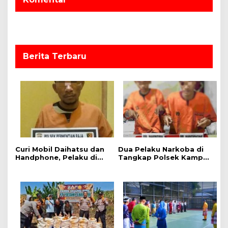
U
i
D
p
D
e
o
s
s
Berita Terbaru
a
S
i
a
b
u
Curi Mobil Daihatsu dan
Dua Pelaku Narkoba di
Handphone, Pelaku di
Tangkap Polsek Kampar
Tangkap Polsek
Kiri, Sita 12.07 Gram
Perhentian Raja
Sabu-sabu