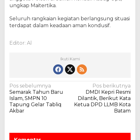
A
ungkap Maitertika.
T
T
Seluruh rangkaian kegiatan berlangsung situasi
e
terdapat dalam keadaan aman kondusif.
r
t
u
Editor: Al
l
i
s
Ikuti Kami
K
S
M
B
N
Pos sebelumnya
Pos berikutnya
d
Semarak Tahun Baru
DMDI Kepri Resmi
a
i
Islam, SMPN 10
Dilantik, Berikut Kata
K
v
Tapung Gelar Tabliq
Ketua DPD LLMB Kota
a
Akbar
Batam
i
n
t
g
o
a
r
s
K
Komentar