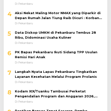
Perkuat Kinerja Satuan
Di Pekanbaru
4
Aksi Nekat Maling Motor NMAX yang Diparkir di
Depan Rumah Jalan Tiung Raib Dicuri : Korban
Minta Pelaku Ditangkap Pihak Kepolisian
Di Pekanbaru
5
Data Diskop UMKM di Pekanbaru Tembus 28
Ribu, Didominasi Usaha Kuliner
Di Pekanbaru
6
PK Bapas Pekanbaru Ikuti Sidang TPP Usulan
Remisi Hari Anak
Di Pekanbaru
7
Langkah Nyata Lapas Pekanbaru Tingkatkan
Layanan Kesehatan Melalui Program Prolanis
Di Pekanbaru
8
Kodam XIX/Tuanku Tambusai Perketat
Pengendalian Program dan Anggaran 2026,
Pastikan Kinerja Tepat Sasaran
Di Pekanbaru
Pastikan Bansos Tepat Sasaran, Pemko