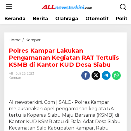
L
e
w
Beranda
Berita
Olahraga
Otomotif
Politi
a
t
i
k
Home
/
Kampar
P
e
o
k
Polres Kampar Lakukan
l
o
Pengamanan Kegiatan RAT Tertulis
r
n
e
KSMB di Kantor KUD Desa Siabu
t
s
e
All
Juli 26, 2023
K
Kampar
n
a
m
p
a
Allnewsterkini. Com | SALO- Polres Kampar
r
melaksanakan Apel pengamanan kegiata RAT
L
tertulis Koperasi Siabu Maju Bersama (KSMB) di
a
Kantor KUD KSMB atau di Balai Adat Desa Siabu
k
Kecamatan Salo Kabupaten Kampar, Rabu
u