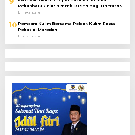
9
Pekanbaru Gelar Bimtek DTSEN Bagi Operator
Puskessos
Di Pekanbaru
10
Pemcam Kulim Bersama Polsek Kulim Razia
Pekat di Maredan
Di Pekanbaru