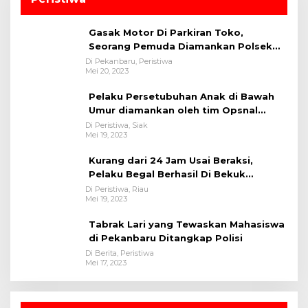
Gasak Motor Di Parkiran Toko,
Seorang Pemuda Diamankan Polsek
Bukit Raya
Di Pekanbaru, Peristiwa
Mei 20, 2023
Pelaku Persetubuhan Anak di Bawah
Umur diamankan oleh tim Opsnal
Polsek Tualang-Polres Siak-Polda Riau
Di Peristiwa, Siak
Mei 19, 2023
Kurang dari 24 Jam Usai Beraksi,
Pelaku Begal Berhasil Di Bekuk
Satreskrim Polres Kuansing
Di Peristiwa, Riau
Mei 19, 2023
Tabrak Lari yang Tewaskan Mahasiswa
di Pekanbaru Ditangkap Polisi
Di Berita, Peristiwa
Mei 17, 2023