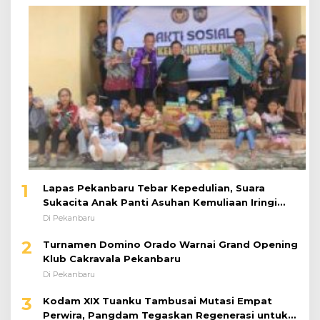
1
Lapas Pekanbaru Tebar Kepedulian, Suara
Sukacita Anak Panti Asuhan Kemuliaan Iringi
Bantuan Sosial
Di Pekanbaru
2
Turnamen Domino Orado Warnai Grand Opening
Klub Cakravala Pekanbaru
Di Pekanbaru
3
Kodam XIX Tuanku Tambusai Mutasi Empat
Perwira, Pangdam Tegaskan Regenerasi untuk