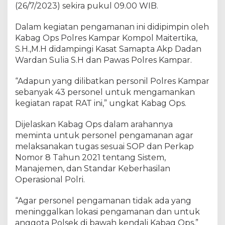
k
(26/7/2023) sekira pukul 09.00 WIB.
a
n
Dalam kegiatan pengamanan ini didipimpin oleh
P
Kabag Ops Polres Kampar Kompol Maitertika,
e
S.H.,M.H didampingi Kasat Samapta Akp Dadan
n
Wardan Sulia S.H dan Pawas Polres Kampar.
g
a
“Adapun yang dilibatkan personil Polres Kampar
m
sebanyak 43 personel untuk mengamankan
a
kegiatan rapat RAT ini,” ungkat Kabag Ops.
n
a
Dijelaskan Kabag Ops dalam arahannya
n
meminta untuk personel pengamanan agar
K
e
melaksanakan tugas sesuai SOP dan Perkap
g
Nomor 8 Tahun 2021 tentang Sistem,
i
Manajemen, dan Standar Keberhasilan
a
Operasional Polri.
t
a
“Agar personel pengamanan tidak ada yang
n
meninggalkan lokasi pengamanan dan untuk
R
anggota Polsek di bawah kendali Kabag Ops,”