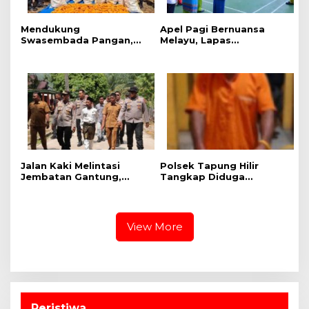
Mendukung
Apel Pagi Bernuansa
Swasembada Pangan,
Melayu, Lapas
Polsek Kampar Kiri Hilir
Bangkinang Bangun
Pantau Panen Jagung di
Semangat Kebersamaan
Lahan PT Yutani Suadiri
Sambut HUT RI dan HUT
Provinsi Riau
Jalan Kaki Melintasi
Polsek Tapung Hilir
Jembatan Gantung,
Tangkap Diduga
Kapolres Kampar Cek
Pengedar Narkoba di
Kesiapan Lokasi
Desa Kota Bangun
Ekspedisi Merah Putih
Presisi
View More
Peristiwa