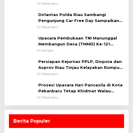
System OMP LK ²024 Polsek Rumbai,
Di Pekanbaru
Kapolsek Iptu SAID ; Tekankan
Dirlantas Polda Riau Sambangi
Pentingnya Memelihara dan Menjaga
Pengunjung Car Free Day Sampaikan
Situasi Kondusif
Pesan Edukasi Kamtibmas &
Di Pekanbaru
Kamseltibcarlantas
Upacara Pembukaan TNI Manunggal
Membangun Desa (TMMD) Ke-121
Kodim 0313/KPR Tahun 2024) ?
Di Kampar
Persiapan Kejurnas PPLP, Dispora dan
Asprov Riau Tinjau Kelayakan Rumput
Lapangan Sepakbola
Di Pekanbaru
Prosesi Upacara Hari Pancasila di Kota
Pekanbaru Tetap Khidmat Walau
Dalam Ruangan
Di Pekanbaru
Berita Populer